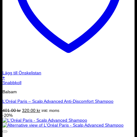
Lägg till Önskelistan
+
Snabbkoll
Balsam
L’Oréal Paris – Scalp Advanced Anti‑Discomfort Shampoo
Det
Det
401.00
kr
320.00
kr
inkl. moms
ursprungliga
nuvarande
-20%
priset
priset
var:
är:
401.00 kr.
320.00 kr.