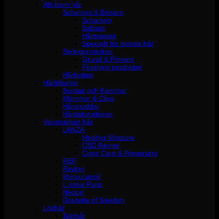
Allt inom hår
Schampo & Balsam
Schampo
Balsam
Hårmasker
Speciellt för blonda hår
Stylingprodukter
Grund & Primers
Finishing produkter
Hårbotten
Hårtillbehör
Borstar och Kammar
Klämmor & Clips
Hårsnoddar
Hårdekorationer
Varumärken hår
LANZA
Healing Moisture
CBD Revive
Color Care & Preserving
REF
Revlon
Moroccanoil
L´oréal Paris
Neccin
Grazette of Sweden
Löshår
Tejphår