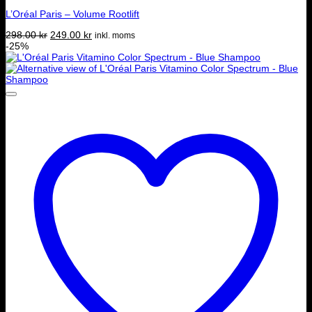
L’Oréal Paris – Volume Rootlift
Det
Det
298.00
kr
249.00
kr
inkl. moms
ursprungliga
nuvarande
-25%
priset
priset
var:
är:
298.00 kr.
249.00 kr.