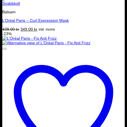
Snabbkoll
Balsam
L’Oréal Paris – Curl Expression Mask
Det
Det
439.00
kr
349.00
kr
inkl. moms
ursprungliga
nuvarande
-23%
priset
priset
var:
är:
439.00 kr.
349.00 kr.