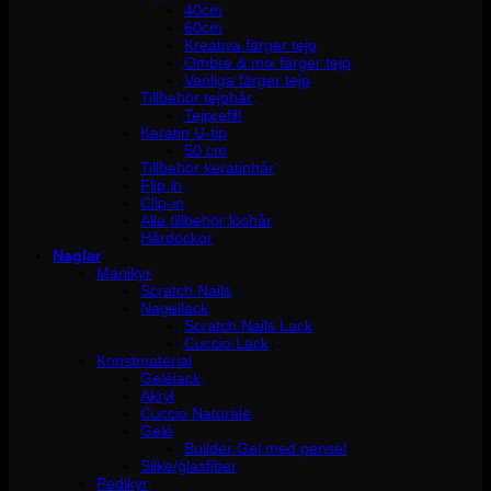
40cm
60cm
Kreativa färger tejp
Ombre & mix färger tejp
Vanliga färger tejp
Tillbehör tejphår
Tejprefill
Keratin U-tip
50 cm
Tillbehör keratinhår
Flip in
Clip-in
Alla tillbehör löshår
Hårdockor
Naglar
Manikyr
Scratch Nails
Nagellack
Scratch Nails Lack
Cuccio Lack
Konstmaterial
Gelélack
Akryl
Cuccio Naturale
Gelé
Builder Gel med pensel
Silke/glasfiber
Pedikyr