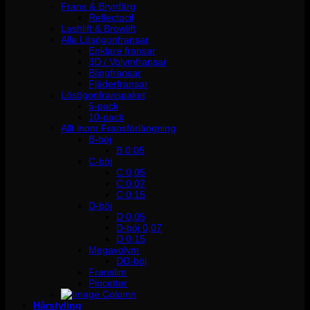
Frans & Brynfärg
Reflectocil
Lashlift & Browlift
Alla Lösögonfransar
Enklare fransar
3D / Volymfransar
Blingfransar
Fjäderfransar
Lösögonfranspaket
5-pack
10-pack
Allt inom Fransförlängning
B-böj
B 0.05
C-böj
C 0,05
C 0,07
C 0,15
D-böj
D 0,05
D-böj 0,07
D 0,15
Megavolym
DD-böj
Franslim
Pincetter
Hårstyling