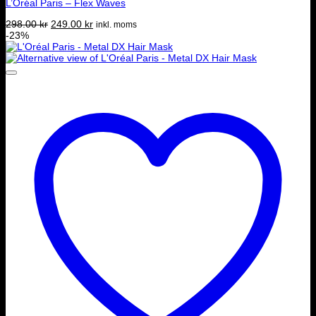
L’Oréal Paris – Flex Waves
Det
Det
298.00
kr
249.00
kr
inkl. moms
ursprungliga
nuvarande
-23%
priset
priset
var:
är:
298.00 kr.
249.00 kr.