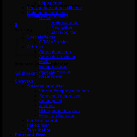
Läpp pennor
Inga produkter i varukorgen.
Penslar, borstar och tillbehör
Makeup dekorationer
Gå tillbaka till butiken
Glitter
Reflekterande
0
Neonglitter
Varukorg
Ztirl Bioglitter
Specialeffekter
GRIMAS smink
Airbrush
Airbrushmakeup
Airbrush Utrustning
Mallar
Inga produkter i varukorgen.
Kompressorer
Airbrush Pennor
Gå tillbaka till butiken
Reservdelar
Spraytan
Spraytan produkter
Vätska för spraytan/airtan
Spraytan kompressor
Airtan paket
Jantana
BGorgeous Spraytan
Mine Tan Spraytan
För hemmabruk
Paketpriser
Tan tillbehör
Fransar & Bryn