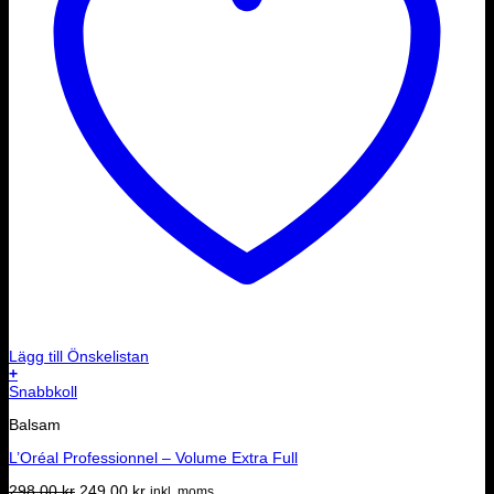
Lägg till Önskelistan
+
Snabbkoll
Balsam
L’Oréal Professionnel – Volume Extra Full
Det
Det
298.00
kr
249.00
kr
inkl. moms