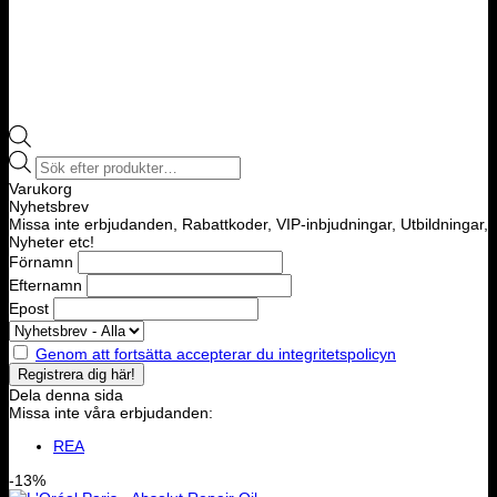
Products
search
Varukorg
Nyhetsbrev
Missa inte erbjudanden, Rabattkoder, VIP-inbjudningar, Utbildningar,
Nyheter etc!
Förnamn
Efternamn
Epost
Genom att fortsätta accepterar du integritetspolicyn
Dela denna sida
Missa inte våra erbjudanden:
REA
-13%