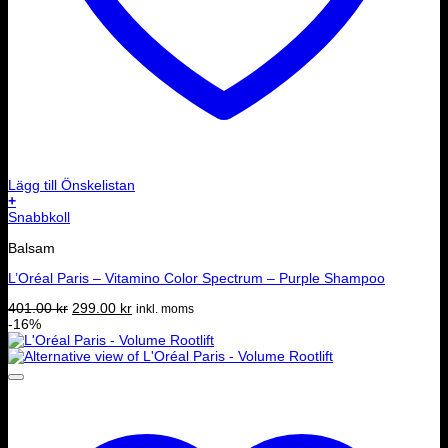
Lägg till Önskelistan
+
Snabbkoll
Balsam
L’Oréal Paris – Vitamino Color Spectrum – Purple Shampoo
Det
Det
401.00
kr
299.00
kr
inkl. moms
ursprungliga
nuvarande
-16%
priset
priset
var:
är:
401.00 kr.
299.00 kr.