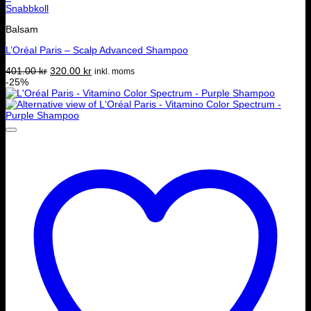
Snabbkoll
Balsam
L’Oréal Paris – Scalp Advanced Shampoo
Det
Det
401.00
kr
320.00
kr
inkl. moms
ursprungliga
nuvarande
-25%
priset
priset
var:
är:
401.00 kr.
320.00 kr.