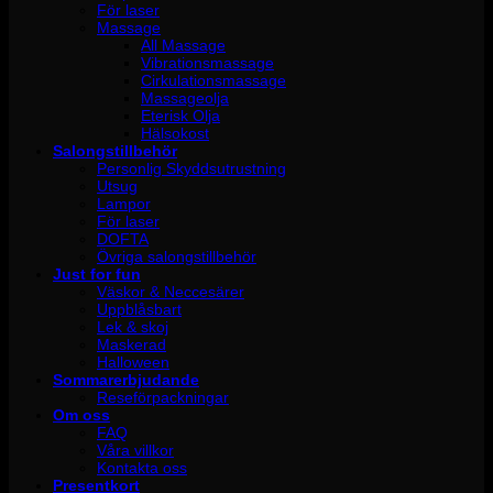
För laser
Massage
All Massage
Vibrationsmassage
Cirkulationsmassage
Massageolja
Eterisk Olja
Hälsokost
Salongstillbehör
Personlig Skyddsutrustning
Utsug
Lampor
För laser
DOFTA
Övriga salongstillbehör
Just for fun
Väskor & Neccesärer
Uppblåsbart
Lek & skoj
Maskerad
Halloween
Sommarerbjudande
Reseförpackningar
Om oss
FAQ
Våra villkor
Kontakta oss
Presentkort