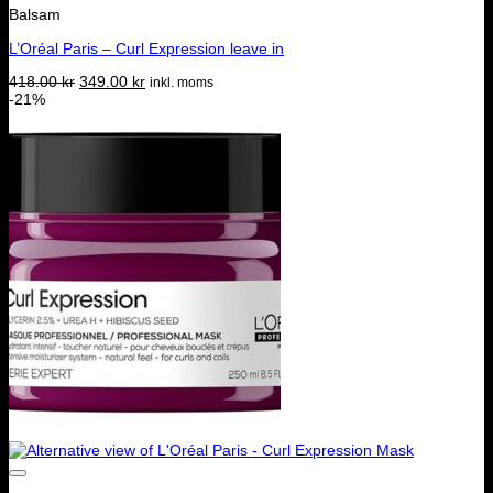
Balsam
L’Oréal Paris – Curl Expression leave in
Det
Det
418.00
kr
349.00
kr
inkl. moms
ursprungliga
nuvarande
-21%
priset
priset
var:
är:
418.00 kr.
349.00 kr.