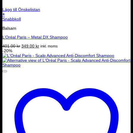
Lägg till Önskelistan
+
Snabbkoll
Balsam
L’Oréal Paris – Metal DX Shampoo
Det
Det
401.00
kr
349.00
kr
inkl. moms
ursprungliga
nuvarande
-20%
priset
priset
var:
är:
401.00 kr.
349.00 kr.