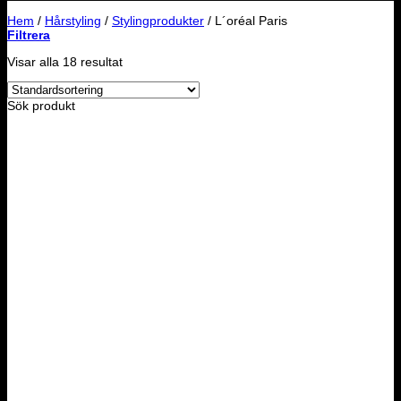
Hem
/
Hårstyling
/
Stylingprodukter
/
L´oréal Paris
Filtrera
Visar alla 18 resultat
Sök produkt