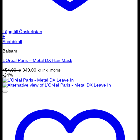
Lägg till Önskelistan
+
Snabbkoll
Balsam
L’Oréal Paris – Metal DX Hair Mask
Det
Det
454.00
kr
349.00
kr
inkl. moms
ursprungliga
nuvarande
-24%
priset
priset
var:
är:
454.00 kr.
349.00 kr.