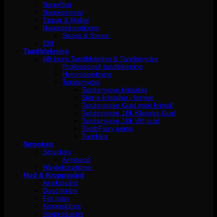
Nagelfilar
Nagelpenslar
Tippar & Mallar
Nageldekorationer
Strass & Stenar
Elfil
Tandblekning
Allt inom Tandblekning & Tandsmycke
Professionell tandblekning
Hemmablekning
Tandsmycke
Tandsmycke kristaller
Större kristaller i former
Tandsmycke Guld med kristall
Tandsmycke 18k Klassisk Guld
Tandsmycke 18k Vitt guld
ToothFairy gems
Twinkles
Smycken
Smycken
Armband
Hårdekorationer
Hud & Kroppsvård
Ansiktsvård
Duschkräm
För män
Kroppslotion
Vaxprodukter