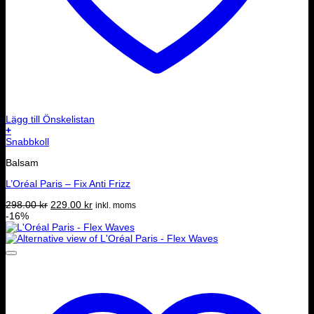
Lägg till Önskelistan
+
Snabbkoll
Balsam
L’Oréal Paris – Fix Anti Frizz
Det
Det
298.00
kr
229.00
kr
inkl. moms
ursprungliga
nuvarande
-16%
priset
priset
var:
är:
298.00 kr.
229.00 kr.