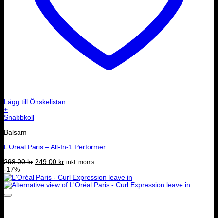
Lägg till Önskelistan
+
Snabbkoll
Balsam
L’Oréal Paris – All-In-1 Performer
Det
Det
298.00
kr
249.00
kr
inkl. moms
ursprungliga
nuvarande
-17%
priset
priset
var:
är:
298.00 kr.
249.00 kr.