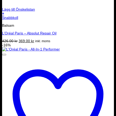
Lägg till Önskelistan
+
Snabbkoll
Balsam
L’Oréal Paris – Absolut Repair Oil
Det
Det
426.00
kr
369.00
kr
inkl. moms
ursprungliga
nuvarande
-16%
priset
priset
var:
är:
426.00 kr.
369.00 kr.