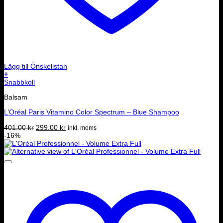
Lägg till Önskelistan
+
Snabbkoll
Balsam
L’Oréal Paris Vitamino Color Spectrum – Blue Shampoo
Det
Det
401.00
kr
299.00
kr
inkl. moms
ursprungliga
nuvarande
-16%
priset
priset
var:
är:
401.00 kr.
299.00 kr.