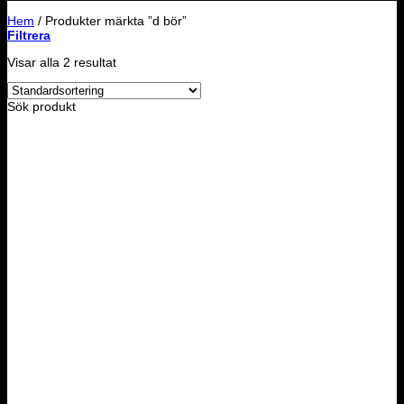
Hem
/
Produkter märkta ”d bör”
Filtrera
Visar alla 2 resultat
Sök produkt