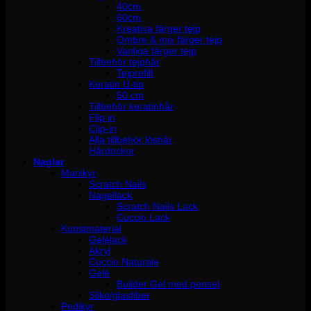
40cm
60cm
Kreativa färger tejp
Ombre & mix färger tejp
Vanliga färger tejp
Tillbehör tejphår
Tejprefill
Keratin U-tip
50 cm
Tillbehör keratinhår
Flip in
Clip-in
Alla tillbehör löshår
Hårdockor
Naglar
Manikyr
Scratch Nails
Nagellack
Scratch Nails Lack
Cuccio Lack
Konstmaterial
Gelélack
Akryl
Cuccio Naturale
Gelé
Builder Gel med pensel
Silke/glasfiber
Pedikyr