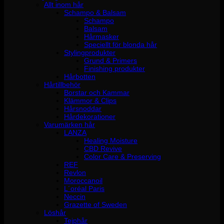
Allt inom hår
Schampo & Balsam
Schampo
Balsam
Hårmasker
Speciellt för blonda hår
Stylingprodukter
Grund & Primers
Finishing produkter
Hårbotten
Hårtillbehör
Borstar och Kammar
Klämmor & Clips
Hårsnoddar
Hårdekorationer
Varumärken hår
LANZA
Healing Moisture
CBD Revive
Color Care & Preserving
REF
Revlon
Moroccanoil
L´oréal Paris
Neccin
Grazette of Sweden
Löshår
Tejphår