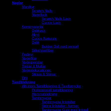
Naglar
Manikyr
Scratch Nails
Nagellack
Scratch Nails Lack
Cuccio Lack
Konstmaterial
Gelélack
Akryl
Cuccio Naturale
Gelé
Builder Gel med pensel
Silke/glasfiber
Pedikyr
Nagelfilar
Nagelpenslar
Tippar & Mallar
Nageldekorationer
Strass & Stenar
Elfil
Tandblekning
Allt inom Tandblekning & Tandsmycke
Professionell tandblekning
Hemmablekning
Tandsmycke
Tandsmycke kristaller
Större kristaller i former
Tandsmycke Guld med kristall