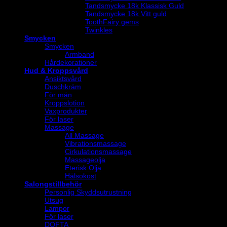
Tandsmycke 18k Klassisk Guld
Tandsmycke 18k Vitt guld
ToothFairy gems
Twinkles
Smycken
Smycken
Armband
Hårdekorationer
Hud & Kroppsvård
Ansiktsvård
Duschkräm
För män
Kroppslotion
Vaxprodukter
För laser
Massage
All Massage
Vibrationsmassage
Cirkulationsmassage
Massageolja
Eterisk Olja
Hälsokost
Salongstillbehör
Personlig Skyddsutrustning
Utsug
Lampor
För laser
DOFTA