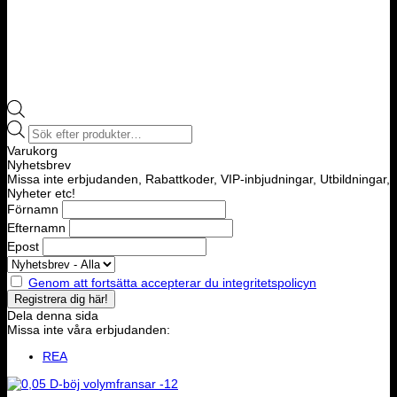
Products
search
Varukorg
Nyhetsbrev
Missa inte erbjudanden, Rabattkoder, VIP-inbjudningar, Utbildningar,
Nyheter etc!
Förnamn
Efternamn
Epost
Genom att fortsätta accepterar du integritetspolicyn
Dela denna sida
Missa inte våra erbjudanden:
REA