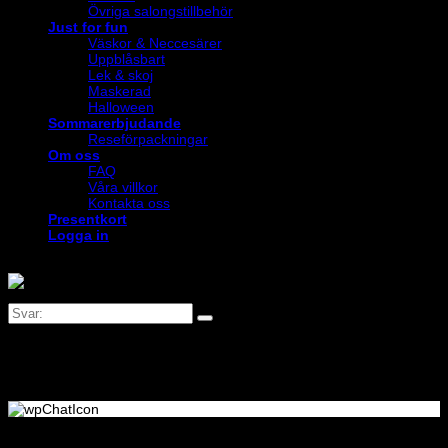
Övriga salongstillbehör
Just for fun
Väskor & Neccesärer
Uppblåsbart
Lek & skoj
Maskerad
Halloween
Sommarerbjudande
Reseförpackningar
Om oss
FAQ
Våra villkor
Kontakta oss
Presentkort
Logga in
Logga in