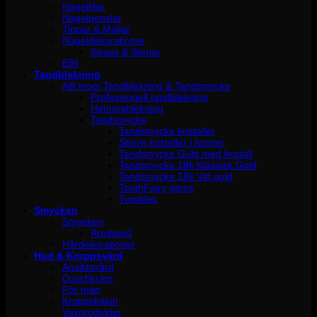
Nagelfilar
Nagelpenslar
Tippar & Mallar
Nageldekorationer
Strass & Stenar
Elfil
Tandblekning
Allt inom Tandblekning & Tandsmycke
Professionell tandblekning
Hemmablekning
Tandsmycke
Tandsmycke kristaller
Större kristaller i former
Tandsmycke Guld med kristall
Tandsmycke 18k Klassisk Guld
Tandsmycke 18k Vitt guld
ToothFairy gems
Twinkles
Smycken
Smycken
Armband
Hårdekorationer
Hud & Kroppsvård
Ansiktsvård
Duschkräm
För män
Kroppslotion
Vaxprodukter