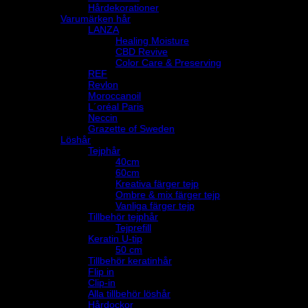
Hårdekorationer
Varumärken hår
LANZA
Healing Moisture
CBD Revive
Color Care & Preserving
REF
Revlon
Moroccanoil
L´oréal Paris
Neccin
Grazette of Sweden
Löshår
Tejphår
40cm
60cm
Kreativa färger tejp
Ombre & mix färger tejp
Vanliga färger tejp
Tillbehör tejphår
Tejprefill
Keratin U-tip
50 cm
Tillbehör keratinhår
Flip in
Clip-in
Alla tillbehör löshår
Hårdockor