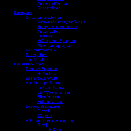
Airbrush Pennor
Reservdelar
Spraytan
Spraytan produkter
Vätska för spraytan/airtan
Spraytan kompressor
Airtan paket
Jantana
BGorgeous Spraytan
Mine Tan Spraytan
För hemmabruk
Paketpriser
Tan tillbehör
Fransar & Bryn
Frans & Brynfärg
Reflectocil
Lashlift & Browlift
Alla Lösögonfransar
Enklare fransar
3D / Volymfransar
Blingfransar
Fjäderfransar
Lösögonfranspaket
5-pack
10-pack
Allt inom Fransförlängning
B-böj
B 0.05