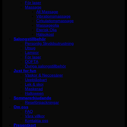
För laser
Massage
All Massage
Vibrationsmassage
Cirkulationsmassage
Massageolja
Eterisk Olja
Hälsokost
Salongstillbehör
Personlig Skyddsutrustning
Utsug
Lampor
För laser
DOFTA
Övriga salongstillbehör
Just for fun
Väskor & Neccesärer
Uppblåsbart
Lek & skoj
Maskerad
Halloween
Sommarerbjudande
Reseförpackningar
Om oss
FAQ
Våra villkor
Kontakta oss
Presentkort