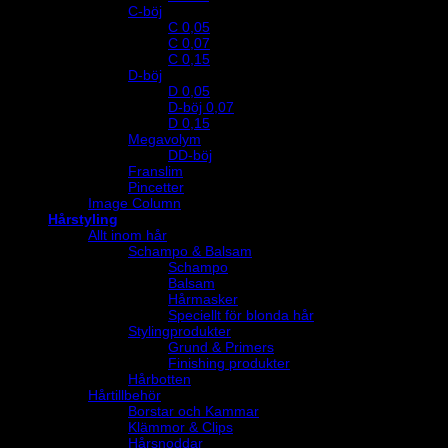
C-böj
C 0,05
C 0,07
C 0,15
D-böj
D 0,05
D-böj 0,07
D 0,15
Megavolym
DD-böj
Franslim
Pincetter
Image Column
Hårstyling
Allt inom hår
Schampo & Balsam
Schampo
Balsam
Hårmasker
Speciellt för blonda hår
Stylingprodukter
Grund & Primers
Finishing produkter
Hårbotten
Hårtillbehör
Borstar och Kammar
Klämmor & Clips
Hårsnoddar