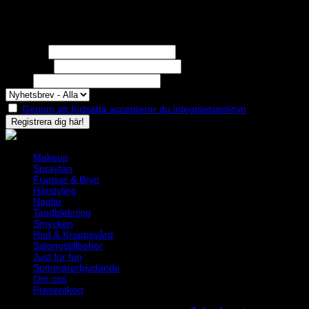
Nyhetsbrev
Missa inga erbjudanden eller nyheter!
Förnamn
Efternamn
Epost
Genom att fortsätta accepterar du integritetspolicyn
Makeup
Spraytan
Fransar & Bryn
Hårstyling
Naglar
Tandblekning
Smycken
Hud & Kroppsvård
Salongstillbehör
Just for fun
Sommarerbjudande
Om oss
Presentkort