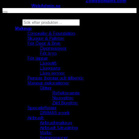
Copyright ©
StylistShopen.se
. Hosted at
Zolexdomains.com
maintained by
WebAdmin.se
Products
search
Makeup
Concealer & Foundation
Skuggor & Paletter
För Ögon & Bryn
Ögonskuggor
För bryn
För läppar
Läppstift
Läppglans
Läpp pennor
Penslar, borstar och tillbehör
Makeup dekorationer
Glitter
Reflekterande
Neonglitter
Ztirl Bioglitter
Specialeffekter
GRIMAS smink
Airbrush
Airbrushmakeup
Airbrush Utrustning
Mallar
Kompressorer