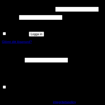
Obligatoriskt
Användarnamn eller e-postadress
*
Obligatoriskt
Lösenord
*
Kom ihåg mig
Logga in
Glömt ditt lösenord?
Registrera
Obligatoriskt
E-postadress
*
En länk för att ställa in ett nytt lösenord kommer att skickas till din e-
postadress.
Håll dig uppdaterad om nyheter och våra rea kampanjer
Dina personuppgifter kommer användas för att förbättra din
upplevelse på webbplatsen, hantera åtkomst till ditt konto och för
andra ändamål som beskrivs i vår
integritetspolicy
.