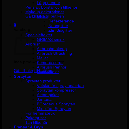
Läpp pennor
Penslar, borstar och tillbehör
Inga produkter i varukorgen.
Makeup dekorationer
Gå tillbaka till butiken
Glitter
Reflekterande
0
Neonglitter
Varukorg
Ztirl Bioglitter
Specialeffekter
GRIMAS smink
Airbrush
Airbrushmakeup
Airbrush Utrustning
Mallar
Inga produkter i varukorgen.
Kompressorer
Airbrush Pennor
Gå tillbaka till butiken
Reservdelar
Spraytan
Spraytan produkter
Vätska för spraytan/airtan
Spraytan kompressor
Airtan paket
Jantana
BGorgeous Spraytan
Mine Tan Spraytan
För hemmabruk
Paketpriser
Tan tillbehör
Fransar & Bryn