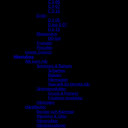
C 0,05
C 0,07
C 0,15
D-böj
D 0,05
D-böj 0,07
D 0,15
Megavolym
DD-böj
Franslim
Pincetter
Image Column
Hårstyling
Allt inom hår
Schampo & Balsam
Schampo
Balsam
Hårmasker
Speciellt för blonda hår
Stylingprodukter
Grund & Primers
Finishing produkter
Hårbotten
Hårtillbehör
Borstar och Kammar
Klämmor & Clips
Hårsnoddar
Hårdekorationer