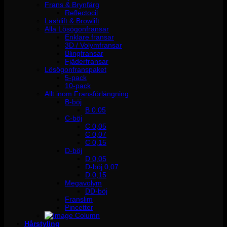
Frans & Brynfärg
Reflectocil
Lashlift & Browlift
Alla Lösögonfransar
Enklare fransar
3D / Volymfransar
Blingfransar
Fjäderfransar
Lösögonfranspaket
5-pack
10-pack
Allt inom Fransförlängning
B-böj
B 0.05
C-böj
C 0,05
C 0,07
C 0,15
D-böj
D 0,05
D-böj 0,07
D 0,15
Megavolym
DD-böj
Franslim
Pincetter
Hårstyling