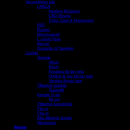
Varumärken hår
LANZA
Healing Moisture
CBD Revive
Color Care & Preserving
REF
Revlon
Moroccanoil
L´oréal Paris
Neccin
Grazette of Sweden
Löshår
Tejphår
40cm
60cm
Kreativa färger tejp
Ombre & mix färger tejp
Vanliga färger tejp
Tillbehör tejphår
Tejprefill
Keratin U-tip
50 cm
Tillbehör keratinhår
Flip in
Clip-in
Alla tillbehör löshår
Hårdockor
Naglar