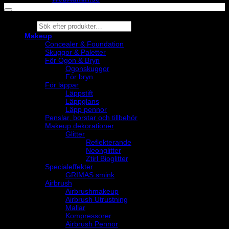
Products
search
Makeup
Concealer & Foundation
Skuggor & Paletter
För Ögon & Bryn
Ögonskuggor
För bryn
För läppar
Läppstift
Läppglans
Läpp pennor
Penslar, borstar och tillbehör
Makeup dekorationer
Glitter
Reflekterande
Neonglitter
Ztirl Bioglitter
Specialeffekter
GRIMAS smink
Airbrush
Airbrushmakeup
Airbrush Utrustning
Mallar
Kompressorer
Airbrush Pennor