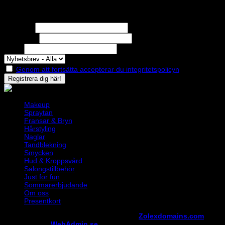
Nyhetsbrev
Missa inga erbjudanden eller nyheter!
Förnamn
Efternamn
Epost
Genom att fortsätta accepterar du integritetspolicyn
Makeup
Spraytan
Fransar & Bryn
Hårstyling
Naglar
Tandblekning
Smycken
Hud & Kroppsvård
Salongstillbehör
Just for fun
Sommarerbjudande
Om oss
Presentkort
Copyright ©
StylistShopen.se
. Hosted at
Zolexdomains.com
maintained by
WebAdmin.se