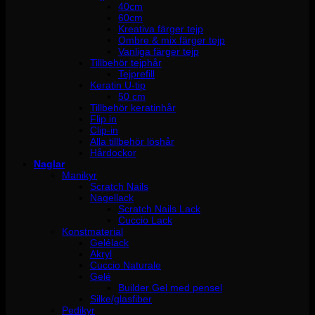
40cm
60cm
Kreativa färger tejp
Ombre & mix färger tejp
Vanliga färger tejp
Tillbehör tejphår
Tejprefill
Keratin U-tip
50 cm
Tillbehör keratinhår
Flip in
Clip-in
Alla tillbehör löshår
Hårdockor
Naglar
Manikyr
Scratch Nails
Nagellack
Scratch Nails Lack
Cuccio Lack
Konstmaterial
Gelélack
Akryl
Cuccio Naturale
Gelé
Builder Gel med pensel
Silke/glasfiber
Pedikyr