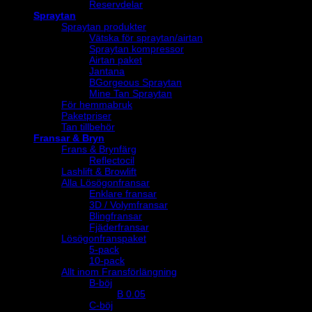
Reservdelar
Spraytan
Spraytan produkter
Vätska för spraytan/airtan
Spraytan kompressor
Airtan paket
Jantana
BGorgeous Spraytan
Mine Tan Spraytan
För hemmabruk
Paketpriser
Tan tillbehör
Fransar & Bryn
Frans & Brynfärg
Reflectocil
Lashlift & Browlift
Alla Lösögonfransar
Enklare fransar
3D / Volymfransar
Blingfransar
Fjäderfransar
Lösögonfranspaket
5-pack
10-pack
Allt inom Fransförlängning
B-böj
B 0.05
C-böj