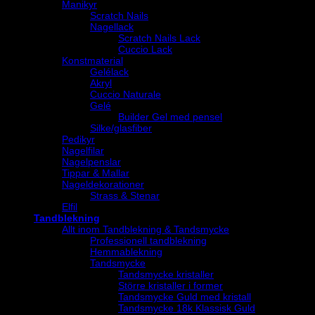
Manikyr
Scratch Nails
Nagellack
Scratch Nails Lack
Cuccio Lack
Konstmaterial
Gelélack
Akryl
Cuccio Naturale
Gelé
Builder Gel med pensel
Silke/glasfiber
Pedikyr
Nagelfilar
Nagelpenslar
Tippar & Mallar
Nageldekorationer
Strass & Stenar
Elfil
Tandblekning
Allt inom Tandblekning & Tandsmycke
Professionell tandblekning
Hemmablekning
Tandsmycke
Tandsmycke kristaller
Större kristaller i former
Tandsmycke Guld med kristall
Tandsmycke 18k Klassisk Guld