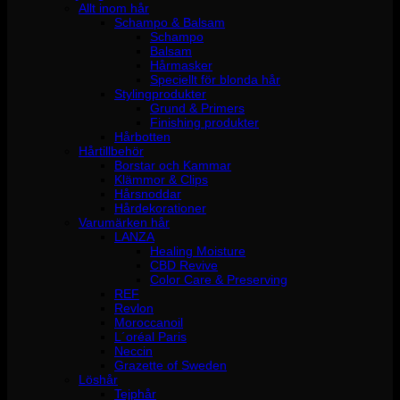
Allt inom hår
Schampo & Balsam
Schampo
Balsam
Hårmasker
Speciellt för blonda hår
Stylingprodukter
Grund & Primers
Finishing produkter
Hårbotten
Hårtillbehör
Borstar och Kammar
Klämmor & Clips
Hårsnoddar
Hårdekorationer
Varumärken hår
LANZA
Healing Moisture
CBD Revive
Color Care & Preserving
REF
Revlon
Moroccanoil
L´oréal Paris
Neccin
Grazette of Sweden
Löshår
Tejphår