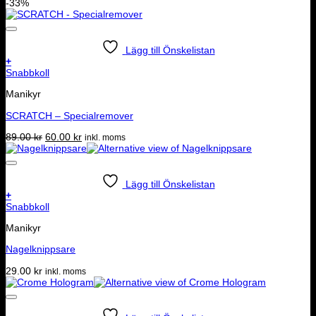
-33%
Lägg till Önskelistan
+
Snabbkoll
Manikyr
SCRATCH – Specialremover
Det
Det
89.00
kr
60.00
kr
inkl. moms
ursprungliga
nuvarande
priset
priset
var:
är:
89.00 kr.
60.00 kr.
Lägg till Önskelistan
+
Snabbkoll
Manikyr
Nagelknippsare
29.00
kr
inkl. moms