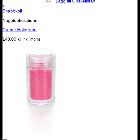
Lägg till Önskelistan
+
Snabbkoll
Nageldekorationer
Crome Hologram
149.00
kr
inkl. moms