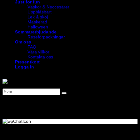
Just for fun
Väskor & Neccesärer
Uppblåsbart
Lek & skoj
Maskerad
Halloween
Sommarerbjudande
Reseförpackningar
Om oss
FAQ
Våra villkor
Kontakta oss
Presentkort
Logga in
Logga in