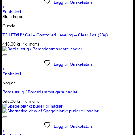
Lägg till Önskelistan
+
Snabbkoll
Slut i lager
Cuccio
T3 LED/UV Gel – Controlled Leveling – Clear 1oz (28g)
446.00
kr
inkl. moms
Lägg till Önskelistan
+
Snabbkoll
Naglar
Bordsutsug / Bordsdammsugare naglar
695.00
kr
inkl. moms
Lägg till Önskelistan
+