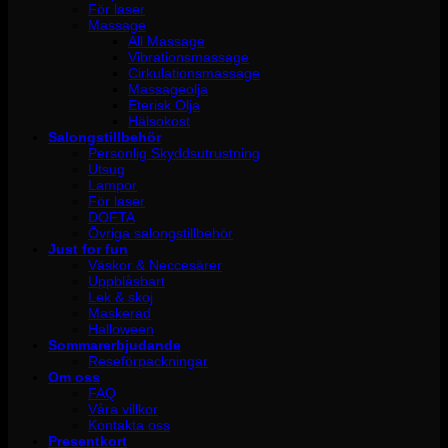
För laser
Massage
All Massage
Vibrationsmassage
Cirkulationsmassage
Massageolja
Eterisk Olja
Hälsokost
Salongstillbehör
Personlig Skyddsutrustning
Utsug
Lampor
För laser
DOFTA
Övriga salongstillbehör
Just for fun
Väskor & Neccesärer
Uppblåsbart
Lek & skoj
Maskerad
Halloween
Sommarerbjudande
Reseförpackningar
Om oss
FAQ
Våra villkor
Kontakta oss
Presentkort