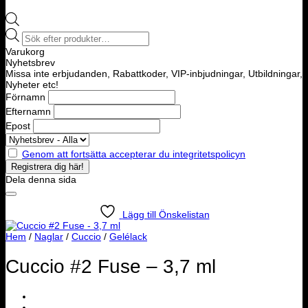
Products
search
Varukorg
Nyhetsbrev
Missa inte erbjudanden, Rabattkoder, VIP-inbjudningar, Utbildningar,
Nyheter etc!
Förnamn
Efternamn
Epost
Genom att fortsätta accepterar du integritetspolicyn
Dela denna sida
Lägg till Önskelistan
Hem
/
Naglar
/
Cuccio
/
Gelélack
Cuccio #2 Fuse – 3,7 ml