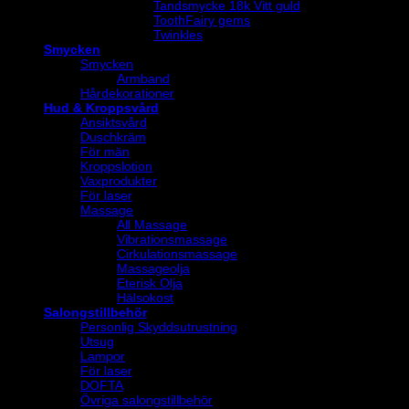
Tandsmycke 18k Vitt guld
ToothFairy gems
Twinkles
Smycken
Smycken
Armband
Hårdekorationer
Hud & Kroppsvård
Ansiktsvård
Duschkräm
För män
Kroppslotion
Vaxprodukter
För laser
Massage
All Massage
Vibrationsmassage
Cirkulationsmassage
Massageolja
Eterisk Olja
Hälsokost
Salongstillbehör
Personlig Skyddsutrustning
Utsug
Lampor
För laser
DOFTA
Övriga salongstillbehör