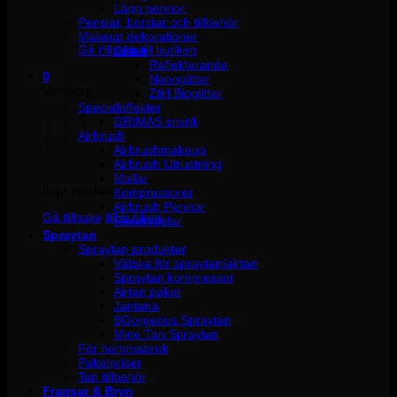
Läpp pennor
Penslar, borstar och tillbehör
Inga produkter i varukorgen.
Makeup dekorationer
Gå tillbaka till butiken
Glitter
Reflekterande
0
Neonglitter
Varukorg
Ztirl Bioglitter
Specialeffekter
GRIMAS smink
Airbrush
Airbrushmakeup
Airbrush Utrustning
Mallar
Inga produkter i varukorgen.
Kompressorer
Airbrush Pennor
Gå tillbaka till butiken
Reservdelar
Spraytan
Spraytan produkter
Vätska för spraytan/airtan
Spraytan kompressor
Airtan paket
Jantana
BGorgeous Spraytan
Mine Tan Spraytan
För hemmabruk
Paketpriser
Tan tillbehör
Fransar & Bryn