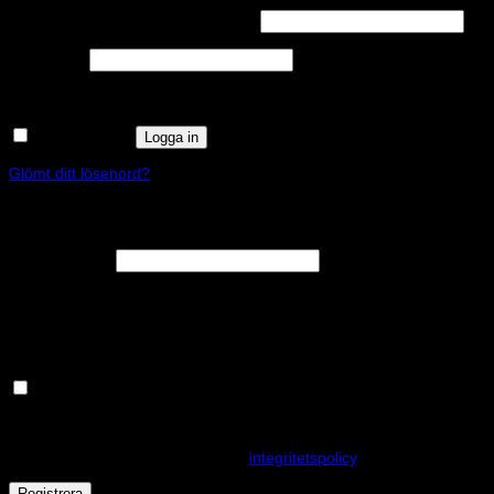
Obligatoriskt
Användarnamn eller e-postadress
*
Obligatoriskt
Lösenord
*
Kom ihåg mig
Logga in
Glömt ditt lösenord?
Registrera
Obligatoriskt
E-postadress
*
En länk för att ställa in ett nytt lösenord kommer att skickas till din e-
postadress.
Håll dig uppdaterad om nyheter och våra rea kampanjer
Dina personuppgifter kommer användas för att förbättra din
upplevelse på webbplatsen, hantera åtkomst till ditt konto och för
andra ändamål som beskrivs i vår
integritetspolicy
.
Registrera