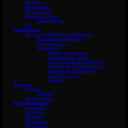
Nagelfilar
Nagelpenslar
Tippar & Mallar
Nageldekorationer
Strass & Stenar
Elfil
Tandblekning
Allt inom Tandblekning & Tandsmycke
Professionell tandblekning
Hemmablekning
Tandsmycke
Tandsmycke kristaller
Större kristaller i former
Tandsmycke Guld med kristall
Tandsmycke 18k Klassisk Guld
Tandsmycke 18k Vitt guld
ToothFairy gems
Twinkles
Smycken
Smycken
Armband
Hårdekorationer
Hud & Kroppsvård
Ansiktsvård
Duschkräm
För män
Kroppslotion
Vaxprodukter