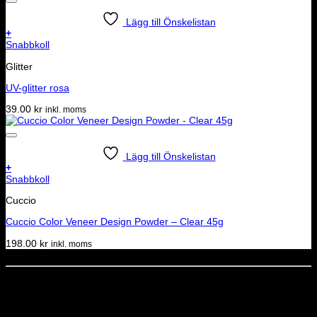
Lägg till Önskelistan
+
Snabbkoll
Glitter
UV-glitter rosa
39.00
kr
inkl. moms
Lägg till Önskelistan
+
Snabbkoll
Cuccio
Cuccio Color Veneer Design Powder – Clear 45g
198.00
kr
inkl. moms
Dela denna sida
STOLT MEDLEM I