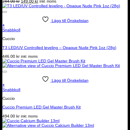
Det
Det
244.00
kr
149.00
kr
inkl. moms
ursprungliga
nuvarande
priset
priset
var:
är:
244.00 kr.
149.00 kr.
Lägg till Önskelistan
+
Snabbkoll
Cuccio
T3 LED/UV Controlled leveling – Opaque Nude Pink 1oz (28g)
446.00
kr
inkl. moms
Lägg till Önskelistan
+
Snabbkoll
Cuccio
Cuccio Premium LED Gel Master Brush Kit
494.00
kr
inkl. moms