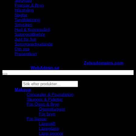
Spraytan
Fransar & Bryn
Hårstyling
Naglar
Tandblekning
Smycken
Hud & Kroppsvård
Salongstillbehör
Just for fun
Sommarerbjudande
Om oss
Presentkort
Copyright ©
StylistShopen.se
. Hosted at
Zolexdomains.com
maintained by
WebAdmin.se
Products
search
Makeup
Concealer & Foundation
Skuggor & Paletter
För Ögon & Bryn
Ögonskuggor
För bryn
För läppar
Läppstift
Läppglans
Läpp pennor