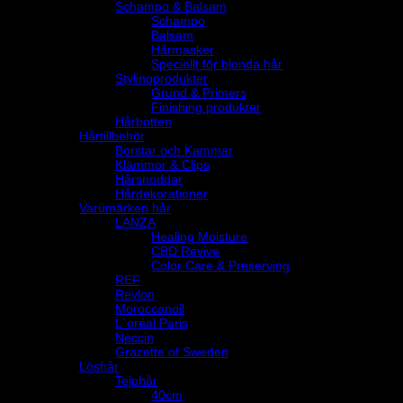
Schampo & Balsam
Schampo
Balsam
Hårmasker
Speciellt för blonda hår
Stylingprodukter
Grund & Primers
Finishing produkter
Hårbotten
Hårtillbehör
Borstar och Kammar
Klämmor & Clips
Hårsnoddar
Hårdekorationer
Varumärken hår
LANZA
Healing Moisture
CBD Revive
Color Care & Preserving
REF
Revlon
Moroccanoil
L´oréal Paris
Neccin
Grazette of Sweden
Löshår
Tejphår
40cm