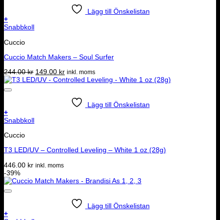
Lägg till Önskelistan
+
Snabbkoll
Cuccio
Cuccio Match Makers – Soul Surfer
Det
Det
244.00
kr
149.00
kr
inkl. moms
ursprungliga
nuvarande
priset
priset
var:
är:
244.00 kr.
149.00 kr.
Lägg till Önskelistan
+
Snabbkoll
Cuccio
T3 LED/UV – Controlled Leveling – White 1 oz (28g)
446.00
kr
inkl. moms
-39%
Lägg till Önskelistan
+