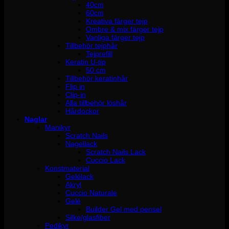
40cm
60cm
Kreativa färger tejp
Ombre & mix färger tejp
Vanliga färger tejp
Tillbehör tejphår
Tejprefill
Keratin U-tip
50 cm
Tillbehör keratinhår
Flip in
Clip-in
Alla tillbehör löshår
Hårdockor
Naglar
Manikyr
Scratch Nails
Nagellack
Scratch Nails Lack
Cuccio Lack
Konstmaterial
Gelélack
Akryl
Cuccio Naturale
Gelé
Builder Gel med pensel
Silke/glasfiber
Pedikyr