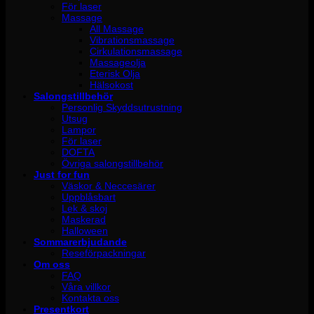
För laser
Massage
All Massage
Vibrationsmassage
Cirkulationsmassage
Massageolja
Eterisk Olja
Hälsokost
Salongstillbehör
Personlig Skyddsutrustning
Utsug
Lampor
För laser
DOFTA
Övriga salongstillbehör
Just for fun
Väskor & Neccesärer
Uppblåsbart
Lek & skoj
Maskerad
Halloween
Sommarerbjudande
Reseförpackningar
Om oss
FAQ
Våra villkor
Kontakta oss
Presentkort