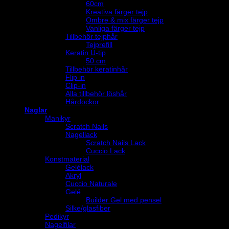
60cm
Kreativa färger tejp
Ombre & mix färger tejp
Vanliga färger tejp
Tillbehör tejphår
Tejprefill
Keratin U-tip
50 cm
Tillbehör keratinhår
Flip in
Clip-in
Alla tillbehör löshår
Hårdockor
Naglar
Manikyr
Scratch Nails
Nagellack
Scratch Nails Lack
Cuccio Lack
Konstmaterial
Gelélack
Akryl
Cuccio Naturale
Gelé
Builder Gel med pensel
Silke/glasfiber
Pedikyr
Nagelfilar