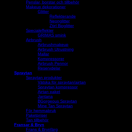
Penslar, borstar och tillbehör
Makeup dekorationer
Glitter
Reflekterande
Neonglitter
Ztirl Bioglitter
Specialeffekter
GRIMAS smink
Airbrush
Airbrushmakeup
Airbrush Utrustning
Mallar
Kompressorer
Airbrush Pennor
Reservdelar
Spraytan
Spraytan produkter
Vätska för spraytan/airtan
Spraytan kompressor
Airtan paket
Jantana
BGorgeous Spraytan
Mine Tan Spraytan
För hemmabruk
Paketpriser
Tan tillbehör
Fransar & Bryn
Frans & Brynfärg