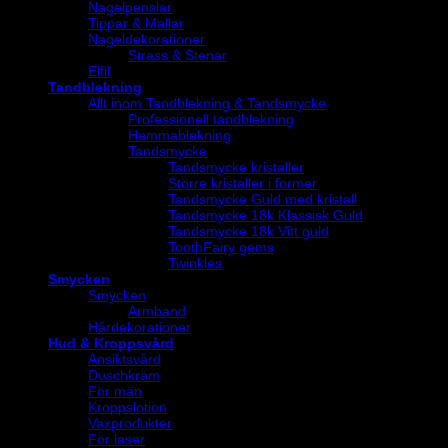
Nagelpenslar
Tippar & Mallar
Nageldekorationer
Strass & Stenar
Elfil
Tandblekning
Allt inom Tandblekning & Tandsmycke
Professionell tandblekning
Hemmablekning
Tandsmycke
Tandsmycke kristaller
Större kristaller i former
Tandsmycke Guld med kristall
Tandsmycke 18k Klassisk Guld
Tandsmycke 18k Vitt guld
ToothFairy gems
Twinkles
Smycken
Smycken
Armband
Hårdekorationer
Hud & Kroppsvård
Ansiktsvård
Duschkräm
För män
Kroppslotion
Vaxprodukter
För laser