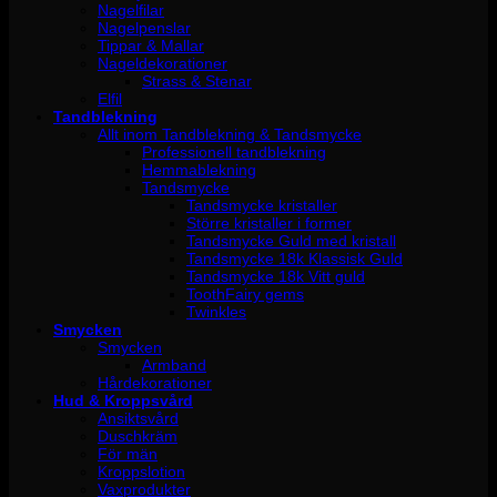
Nagelfilar
Nagelpenslar
Tippar & Mallar
Nageldekorationer
Strass & Stenar
Elfil
Tandblekning
Allt inom Tandblekning & Tandsmycke
Professionell tandblekning
Hemmablekning
Tandsmycke
Tandsmycke kristaller
Större kristaller i former
Tandsmycke Guld med kristall
Tandsmycke 18k Klassisk Guld
Tandsmycke 18k Vitt guld
ToothFairy gems
Twinkles
Smycken
Smycken
Armband
Hårdekorationer
Hud & Kroppsvård
Ansiktsvård
Duschkräm
För män
Kroppslotion
Vaxprodukter