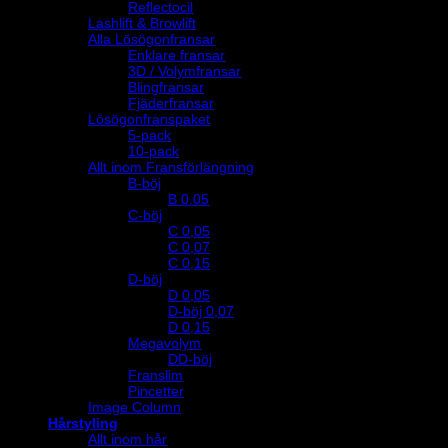
Reflectocil
Lashlift & Browlift
Alla Lösögonfransar
Enklare fransar
3D / Volymfransar
Blingfransar
Fjäderfransar
Lösögonfranspaket
5-pack
10-pack
Allt inom Fransförlängning
B-böj
B 0.05
C-böj
C 0,05
C 0,07
C 0,15
D-böj
D 0,05
D-böj 0,07
D 0,15
Megavolym
DD-böj
Franslim
Pincetter
Image Column
Hårstyling
Allt inom hår