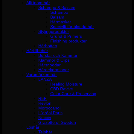
Allt inom hår
Schampo & Balsam
Schampo
Balsam
Hårmasker
Speciellt för blonda hår
Stylingprodukter
Grund & Primers
Finishing produkter
Hårbotten
Hårtillbehör
Borstar och Kammar
Klämmor & Clips
Hårsnoddar
Hårdekorationer
Varumärken hår
LANZA
Healing Moisture
CBD Revive
Color Care & Preserving
REF
Revlon
Moroccanoil
L´oréal Paris
Neccin
Grazette of Sweden
Löshår
Tejphår