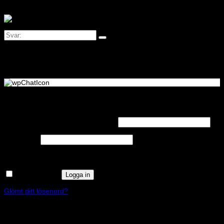
Logga in
Obligatoriskt
Användarnamn eller e-postadress
*
Obligatoriskt
Lösenord
*
Kom ihåg mig
Logga in
Glömt ditt lösenord?
Registrera