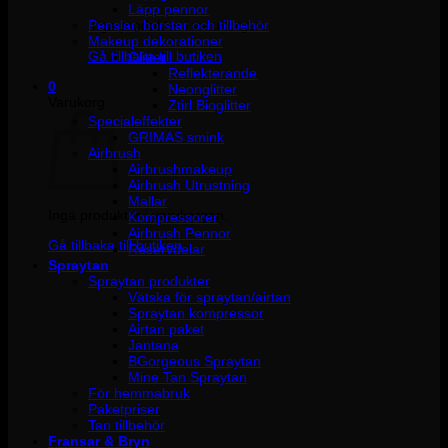
Läpp pennor
Penslar, borstar och tillbehör
Inga produkter i varukorgen.
Makeup dekorationer
Gå tillbaka till butiken
Glitter
Reflekterande
0
Neonglitter
Varukorg
Ztirl Bioglitter
Specialeffekter
GRIMAS smink
Airbrush
Airbrushmakeup
Airbrush Utrustning
Mallar
Inga produkter i varukorgen.
Kompressorer
Airbrush Pennor
Gå tillbaka till butiken
Reservdelar
Spraytan
Spraytan produkter
Vätska för spraytan/airtan
Spraytan kompressor
Airtan paket
Jantana
BGorgeous Spraytan
Mine Tan Spraytan
För hemmabruk
Paketpriser
Tan tillbehör
Fransar & Bryn