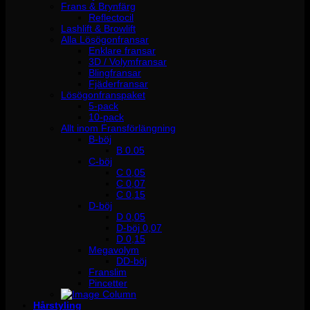
Frans & Brynfärg
Reflectocil
Lashlift & Browlift
Alla Lösögonfransar
Enklare fransar
3D / Volymfransar
Blingfransar
Fjäderfransar
Lösögonfranspaket
5-pack
10-pack
Allt inom Fransförlängning
B-böj
B 0.05
C-böj
C 0,05
C 0,07
C 0,15
D-böj
D 0,05
D-böj 0,07
D 0,15
Megavolym
DD-böj
Franslim
Pincetter
Hårstyling