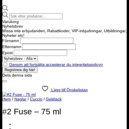
Products
search
Varukorg
Nyhetsbrev
Missa inte erbjudanden, Rabattkoder, VIP-inbjudningar, Utbildningar,
Nyheter etc!
Förnamn
Efternamn
Epost
Genom att fortsätta accepterar du integritetspolicyn
Dela denna sida
Lägg till Önskelistan
Hem
/
Naglar
/
Cuccio
/
Gelélack
#2 Fuse – 75 ml