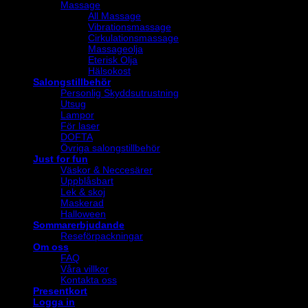
Massage
All Massage
Vibrationsmassage
Cirkulationsmassage
Massageolja
Eterisk Olja
Hälsokost
Salongstillbehör
Personlig Skyddsutrustning
Utsug
Lampor
För laser
DOFTA
Övriga salongstillbehör
Just for fun
Väskor & Neccesärer
Uppblåsbart
Lek & skoj
Maskerad
Halloween
Sommarerbjudande
Reseförpackningar
Om oss
FAQ
Våra villkor
Kontakta oss
Presentkort
Logga in