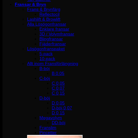
Fransar & Bryn
Frans & Brynfärg
Reflectocil
Lashlift & Browlift
Alla Lösögonfransar
Enklare fransar
3D / Volymfransar
Blingfransar
Fjäderfransar
Lösögonfranspaket
5-pack
10-pack
Allt inom Fransförlängning
B-böj
B 0.05
C-böj
C 0,05
C 0,07
C 0,15
D-böj
D 0,05
D-böj 0,07
D 0,15
Megavolym
DD-böj
Franslim
Pincetter