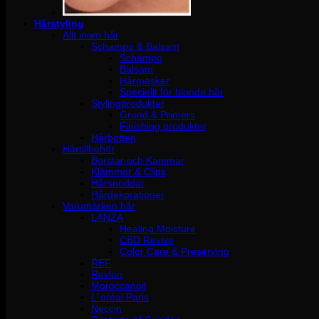
Hårstyling
Allt inom hår
Schampo & Balsam
Schampo
Balsam
Hårmasker
Speciellt för blonda hår
Stylingprodukter
Grund & Primers
Finishing produkter
Hårbotten
Hårtillbehör
Borstar och Kammar
Klämmor & Clips
Hårsnoddar
Hårdekorationer
Varumärken hår
LANZA
Healing Moisture
CBD Revive
Color Care & Preserving
REF
Revlon
Moroccanoil
L´oréal Paris
Neccin