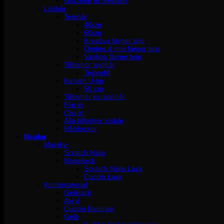
Grazette of Sweden
Löshår
Tejphår
40cm
60cm
Kreativa färger tejp
Ombre & mix färger tejp
Vanliga färger tejp
Tillbehör tejphår
Tejprefill
Keratin U-tip
50 cm
Tillbehör keratinhår
Flip in
Clip-in
Alla tillbehör löshår
Hårdockor
Naglar
Manikyr
Scratch Nails
Nagellack
Scratch Nails Lack
Cuccio Lack
Konstmaterial
Gelélack
Akryl
Cuccio Naturale
Gelé