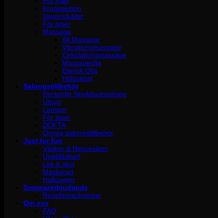
För män
Kroppslotion
Vaxprodukter
För laser
Massage
All Massage
Vibrationsmassage
Cirkulationsmassage
Massageolja
Eterisk Olja
Hälsokost
Salongstillbehör
Personlig Skyddsutrustning
Utsug
Lampor
För laser
DOFTA
Övriga salongstillbehör
Just for fun
Väskor & Neccesärer
Uppblåsbart
Lek & skoj
Maskerad
Halloween
Sommarerbjudande
Reseförpackningar
Om oss
FAQ