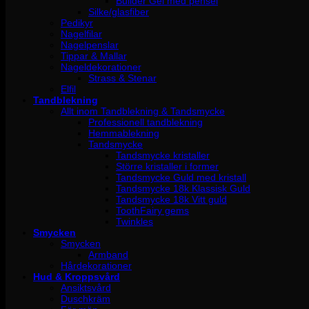
Builder Gel med pensel
Silke/glasfiber
Pedikyr
Nagelfilar
Nagelpenslar
Tippar & Mallar
Nageldekorationer
Strass & Stenar
Elfil
Tandblekning
Allt inom Tandblekning & Tandsmycke
Professionell tandblekning
Hemmablekning
Tandsmycke
Tandsmycke kristaller
Större kristaller i former
Tandsmycke Guld med kristall
Tandsmycke 18k Klassisk Guld
Tandsmycke 18k Vitt guld
ToothFairy gems
Twinkles
Smycken
Smycken
Armband
Hårdekorationer
Hud & Kroppsvård
Ansiktsvård
Duschkräm