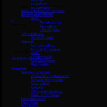
Läppglans
Inga produkter i varukorgen.
Läpp pennor
Penslar, borstar och tillbehör
Gå tillbaka till butiken
Makeup dekorationer
Glitter
0
Reflekterande
Varukorg
Neonglitter
Ztirl Bioglitter
Specialeffekter
GRIMAS smink
Airbrush
Airbrushmakeup
Airbrush Utrustning
Inga produkter i varukorgen.
Mallar
Kompressorer
Gå tillbaka till butiken
Airbrush Pennor
Reservdelar
Spraytan
Spraytan produkter
Vätska för spraytan/airtan
Spraytan kompressor
Airtan paket
Jantana
BGorgeous Spraytan
Mine Tan Spraytan
För hemmabruk
Paketpriser
Tan tillbehör