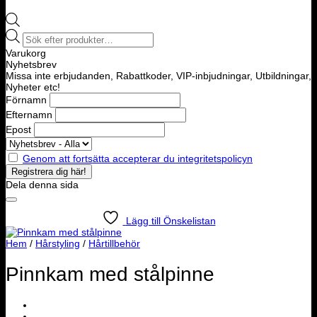
Products
search
Varukorg
Nyhetsbrev
Missa inte erbjudanden, Rabattkoder, VIP-inbjudningar, Utbildningar,
Nyheter etc!
Förnamn
Efternamn
Epost
Genom att fortsätta accepterar du integritetspolicyn
Dela denna sida
Lägg till Önskelistan
Hem
/
Hårstyling
/
Hårtillbehör
Pinnkam med stålpinne