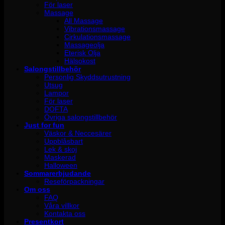
För laser
Massage
All Massage
Vibrationsmassage
Cirkulationsmassage
Massageolja
Eterisk Olja
Hälsokost
Salongstillbehör
Personlig Skyddsutrustning
Utsug
Lampor
För laser
DOFTA
Övriga salongstillbehör
Just for fun
Väskor & Neccesärer
Uppblåsbart
Lek & skoj
Maskerad
Halloween
Sommarerbjudande
Reseförpackningar
Om oss
FAQ
Våra villkor
Kontakta oss
Presentkort