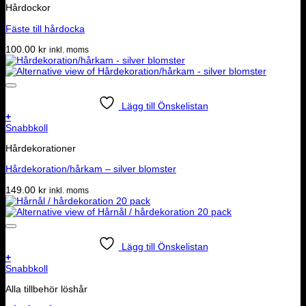
Hårdockor
Fäste till hårdocka
100.00
kr
inkl. moms
Lägg till Önskelistan
+
Snabbkoll
Hårdekorationer
Hårdekoration/hårkam – silver blomster
149.00
kr
inkl. moms
Lägg till Önskelistan
+
Snabbkoll
Alla tillbehör löshår