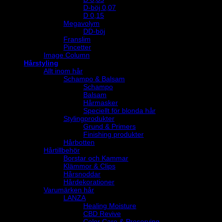
D-böj 0,07
D 0,15
Megavolym
DD-böj
Franslim
Pincetter
Image Column
Hårstyling
Allt inom hår
Schampo & Balsam
Schampo
Balsam
Hårmasker
Speciellt för blonda hår
Stylingprodukter
Grund & Primers
Finishing produkter
Hårbotten
Hårtillbehör
Borstar och Kammar
Klämmor & Clips
Hårsnoddar
Hårdekorationer
Varumärken hår
LANZA
Healing Moisture
CBD Revive
Color Care & Preserving