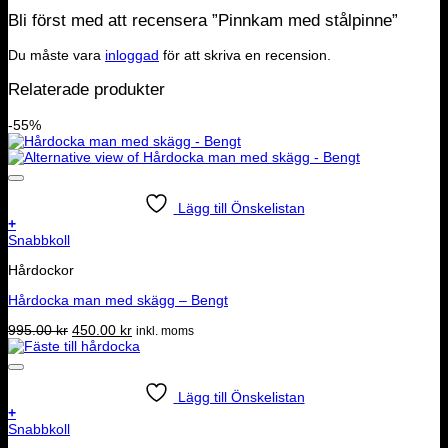
Bli först med att recensera ”Pinnkam med stålpinne”
Du måste vara
inloggad
för att skriva en recension.
Relaterade produkter
-55%
Lägg till Önskelistan
+
Snabbkoll
Hårdockor
Hårdocka man med skägg – Bengt
Det
Det
995.00
kr
450.00
kr
inkl. moms
ursprungliga
nuvarande
priset
priset
var:
är:
995.00 kr.
450.00 kr.
Lägg till Önskelistan
+
Snabbkoll