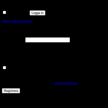
Kom ihåg mig
Logga in
Glömt ditt lösenord?
Registrera
Obligatoriskt
E-postadress
*
En länk för att ställa in ett nytt lösenord kommer att skickas till din e-
postadress.
Håll dig uppdaterad om nyheter och våra rea kampanjer
Dina personuppgifter kommer användas för att förbättra din
upplevelse på webbplatsen, hantera åtkomst till ditt konto och för
andra ändamål som beskrivs i vår
integritetspolicy
.
Registrera
Får det lov att vara en kaka eller två?