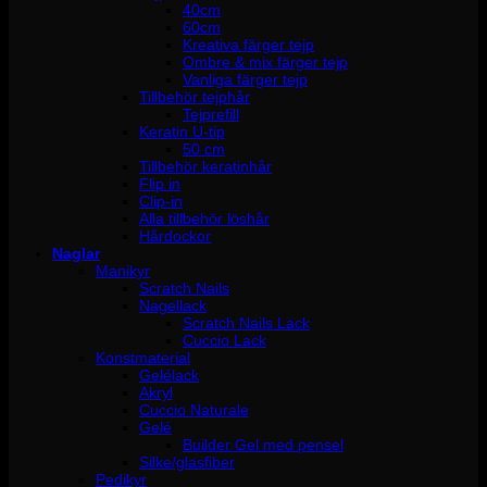
40cm
60cm
Kreativa färger tejp
Ombre & mix färger tejp
Vanliga färger tejp
Tillbehör tejphår
Tejprefill
Keratin U-tip
50 cm
Tillbehör keratinhår
Flip in
Clip-in
Alla tillbehör löshår
Hårdockor
Naglar
Manikyr
Scratch Nails
Nagellack
Scratch Nails Lack
Cuccio Lack
Konstmaterial
Gelélack
Akryl
Cuccio Naturale
Gelé
Builder Gel med pensel
Silke/glasfiber
Pedikyr