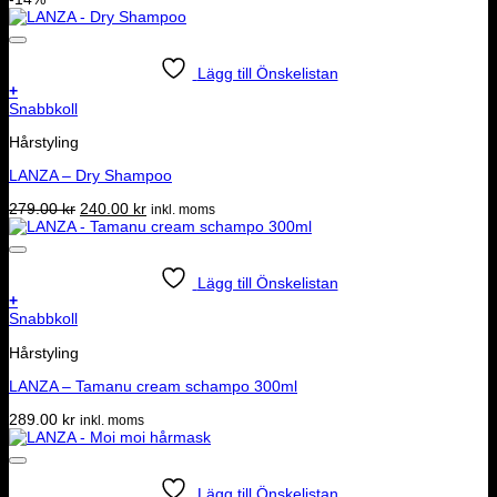
Lägg till Önskelistan
+
Snabbkoll
Hårstyling
LANZA – Dry Shampoo
Det
Det
279.00
kr
240.00
kr
inkl. moms
ursprungliga
nuvarande
priset
priset
var:
är:
279.00 kr.
240.00 kr.
Lägg till Önskelistan
+
Snabbkoll
Hårstyling
LANZA – Tamanu cream schampo 300ml
289.00
kr
inkl. moms
Lägg till Önskelistan