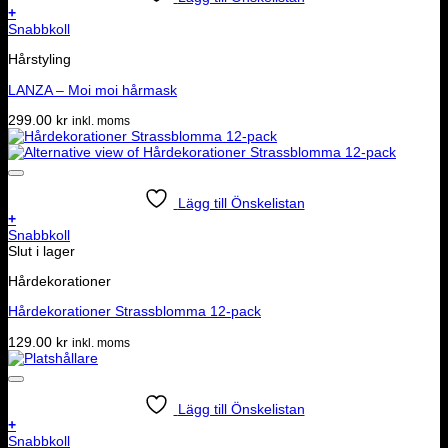
+
Snabbkoll
Hårstyling
LANZA – Moi moi hårmask
299.00
kr
inkl. moms
Lägg till Önskelistan
+
Snabbkoll
Slut i lager
Hårdekorationer
Hårdekorationer Strassblomma 12-pack
129.00
kr
inkl. moms
Lägg till Önskelistan
+
Snabbkoll