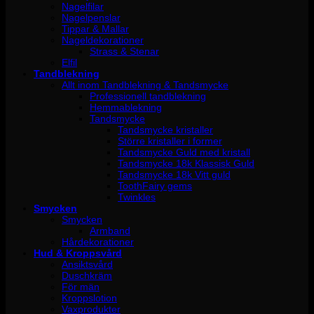
Nagelfilar
Nagelpenslar
Tippar & Mallar
Nageldekorationer
Strass & Stenar
Elfil
Tandblekning
Allt inom Tandblekning & Tandsmycke
Professionell tandblekning
Hemmablekning
Tandsmycke
Tandsmycke kristaller
Större kristaller i former
Tandsmycke Guld med kristall
Tandsmycke 18k Klassisk Guld
Tandsmycke 18k Vitt guld
ToothFairy gems
Twinkles
Smycken
Smycken
Armband
Hårdekorationer
Hud & Kroppsvård
Ansiktsvård
Duschkräm
För män
Kroppslotion
Vaxprodukter