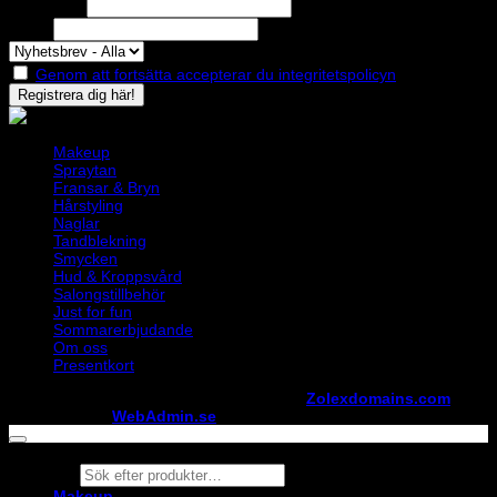
Efternamn
Epost
Genom att fortsätta accepterar du integritetspolicyn
Makeup
Spraytan
Fransar & Bryn
Hårstyling
Naglar
Tandblekning
Smycken
Hud & Kroppsvård
Salongstillbehör
Just for fun
Sommarerbjudande
Om oss
Presentkort
Copyright ©
StylistShopen.se
. Hosted at
Zolexdomains.com
maintained by
WebAdmin.se
Products
search
Makeup