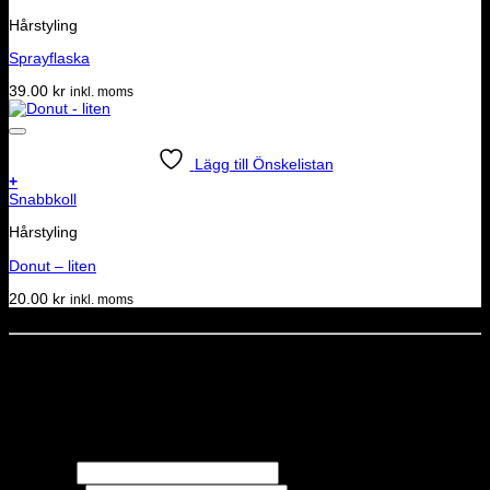
Hårstyling
Sprayflaska
39.00
kr
inkl. moms
Lägg till Önskelistan
+
Snabbkoll
Hårstyling
Donut – liten
20.00
kr
inkl. moms
Dela denna sida
STOLT MEDLEM I
Nyhetsbrev
Missa inga erbjudanden eller nyheter!
Förnamn