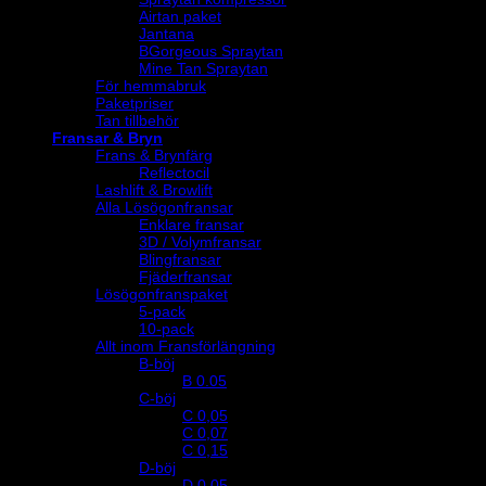
Airtan paket
Jantana
BGorgeous Spraytan
Mine Tan Spraytan
För hemmabruk
Paketpriser
Tan tillbehör
Fransar & Bryn
Frans & Brynfärg
Reflectocil
Lashlift & Browlift
Alla Lösögonfransar
Enklare fransar
3D / Volymfransar
Blingfransar
Fjäderfransar
Lösögonfranspaket
5-pack
10-pack
Allt inom Fransförlängning
B-böj
B 0.05
C-böj
C 0,05
C 0,07
C 0,15
D-böj
D 0,05