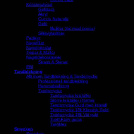
Konstmaterial
Gelélack
Akryl
Cuccio Naturale
Gelé
Builder Gel med pensel
Silke/glasfiber
Pedikyr
Nagelfilar
Nagelpenslar
Tippar & Mallar
Nageldekorationer
Strass & Stenar
Elfil
Tandblekning
Allt inom Tandblekning & Tandsmycke
Professionell tandblekning
Hemmablekning
Tandsmycke
Tandsmycke kristaller
Större kristaller i former
Tandsmycke Guld med kristall
Tandsmycke 18k Klassisk Guld
Tandsmycke 18k Vitt guld
ToothFairy gems
Twinkles
Smycken
Smycken