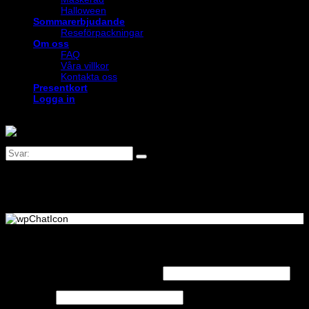
Halloween
Sommarerbjudande
Reseförpackningar
Om oss
FAQ
Våra villkor
Kontakta oss
Presentkort
Logga in
Logga in
Obligatoriskt
Användarnamn eller e-postadress
*
Obligatoriskt
Lösenord
*