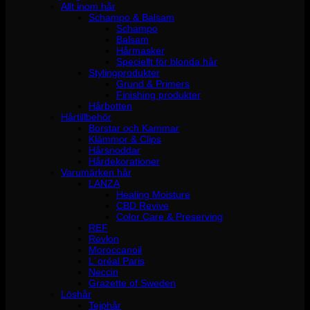
Allt inom hår
Schampo & Balsam
Schampo
Balsam
Hårmasker
Speciellt för blonda hår
Stylingprodukter
Grund & Primers
Finishing produkter
Hårbotten
Hårtillbehör
Borstar och Kammar
Klämmor & Clips
Hårsnoddar
Hårdekorationer
Varumärken hår
LANZA
Healing Moisture
CBD Revive
Color Care & Preserving
REF
Revlon
Moroccanoil
L´oréal Paris
Neccin
Grazette of Sweden
Löshår
Tejphår