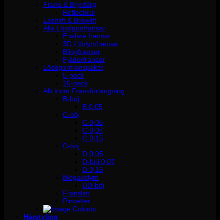
Frans & Brynfärg
Reflectocil
Lashlift & Browlift
Alla Lösögonfransar
Enklare fransar
3D / Volymfransar
Blingfransar
Fjäderfransar
Lösögonfranspaket
5-pack
10-pack
Allt inom Fransförlängning
B-böj
B 0.05
C-böj
C 0,05
C 0,07
C 0,15
D-böj
D 0,05
D-böj 0,07
D 0,15
Megavolym
DD-böj
Franslim
Pincetter
Hårstyling