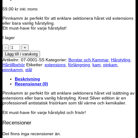
59.00
kr
inkl. moms
Pinnkamm är perfekt för att enklare sektionera håret vid extensions
eller bara vanlig hårstyling.
Ett must-have för varje hårstylist!
I lager
Pinnkam
med
Lägg till i varukorg
stålpinne
Artikelnr:
07-0001-SS
Kategorier:
Borstar och Kammar
,
Hårstyling
,
mängd
Hårtillbehör
Etiketter:
extensions
,
förlängning
,
kam
,
pinkam
,
pinnkamm
,
stål
Beskrivning
Recensioner (0)
Pinnkamm är perfekt för att enklare sektionera håret vid isättning av
extensions eller bara vanlig hårstyling. Krest Silver edition är en
professionell antistatisk frisörkam som tål värme och kemikalier.
Ett must-have för varje hårstylist och frisör!
Recensioner
Det finns inga recensioner än.