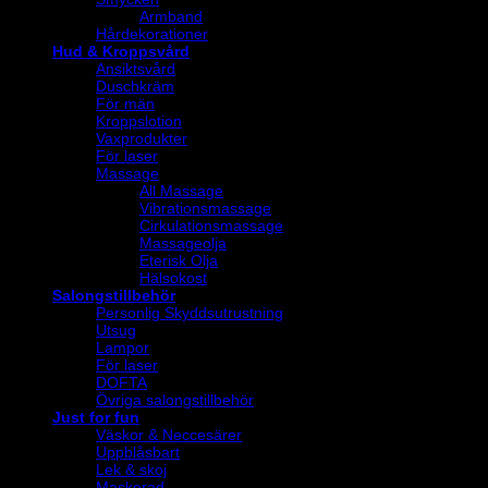
Armband
Hårdekorationer
Hud & Kroppsvård
Ansiktsvård
Duschkräm
För män
Kroppslotion
Vaxprodukter
För laser
Massage
All Massage
Vibrationsmassage
Cirkulationsmassage
Massageolja
Eterisk Olja
Hälsokost
Salongstillbehör
Personlig Skyddsutrustning
Utsug
Lampor
För laser
DOFTA
Övriga salongstillbehör
Just for fun
Väskor & Neccesärer
Uppblåsbart
Lek & skoj
Maskerad