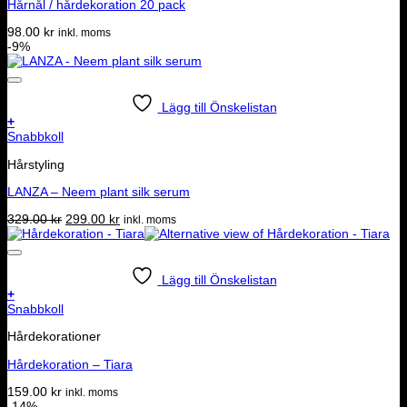
Hårnål / hårdekoration 20 pack
98.00
kr
inkl. moms
-9%
Lägg till Önskelistan
+
Snabbkoll
Hårstyling
LANZA – Neem plant silk serum
Det
Det
329.00
kr
299.00
kr
inkl. moms
ursprungliga
nuvarande
priset
priset
var:
är:
329.00 kr.
299.00 kr.
Lägg till Önskelistan
+
Snabbkoll
Hårdekorationer
Hårdekoration – Tiara
159.00
kr
inkl. moms
-14%