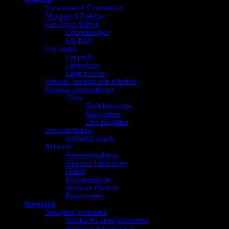
Concealer & Foundation
Skuggor & Paletter
För Ögon & Bryn
Ögonskuggor
För bryn
För läppar
Läppstift
Läppglans
Läpp pennor
Penslar, borstar och tillbehör
Makeup dekorationer
Glitter
Reflekterande
Neonglitter
Ztirl Bioglitter
Specialeffekter
GRIMAS smink
Airbrush
Airbrushmakeup
Airbrush Utrustning
Mallar
Kompressorer
Airbrush Pennor
Reservdelar
Spraytan
Spraytan produkter
Vätska för spraytan/airtan
Spraytan kompressor