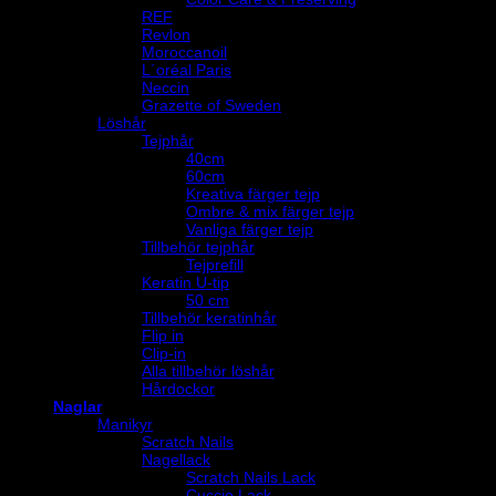
REF
Revlon
Moroccanoil
L´oréal Paris
Neccin
Grazette of Sweden
Löshår
Tejphår
40cm
60cm
Kreativa färger tejp
Ombre & mix färger tejp
Vanliga färger tejp
Tillbehör tejphår
Tejprefill
Keratin U-tip
50 cm
Tillbehör keratinhår
Flip in
Clip-in
Alla tillbehör löshår
Hårdockor
Naglar
Manikyr
Scratch Nails
Nagellack
Scratch Nails Lack
Cuccio Lack