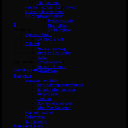
Läpp pennor
Penslar, borstar och tillbehör
Inga produkter i varukorgen.
Makeup dekorationer
Gå tillbaka till butiken
Glitter
Reflekterande
0
Neonglitter
Varukorg
Ztirl Bioglitter
Specialeffekter
GRIMAS smink
Airbrush
Airbrushmakeup
Airbrush Utrustning
Mallar
Inga produkter i varukorgen.
Kompressorer
Airbrush Pennor
Gå tillbaka till butiken
Reservdelar
Spraytan
Spraytan produkter
Vätska för spraytan/airtan
Spraytan kompressor
Airtan paket
Jantana
BGorgeous Spraytan
Mine Tan Spraytan
För hemmabruk
Paketpriser
Tan tillbehör
Fransar & Bryn