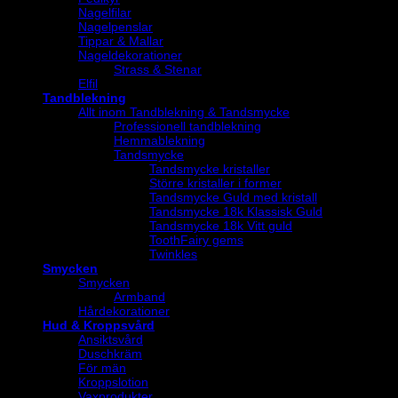
Nagelfilar
Nagelpenslar
Tippar & Mallar
Nageldekorationer
Strass & Stenar
Elfil
Tandblekning
Allt inom Tandblekning & Tandsmycke
Professionell tandblekning
Hemmablekning
Tandsmycke
Tandsmycke kristaller
Större kristaller i former
Tandsmycke Guld med kristall
Tandsmycke 18k Klassisk Guld
Tandsmycke 18k Vitt guld
ToothFairy gems
Twinkles
Smycken
Smycken
Armband
Hårdekorationer
Hud & Kroppsvård
Ansiktsvård
Duschkräm
För män
Kroppslotion
Vaxprodukter