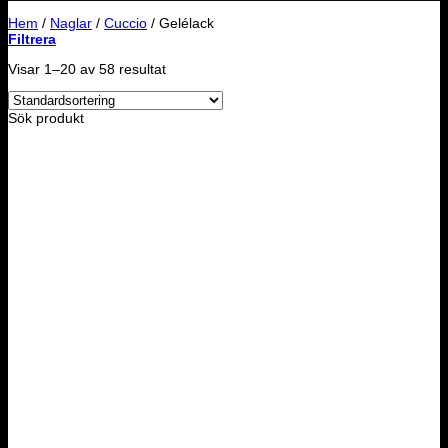
Hem
/
Naglar
/
Cuccio
/
Gelélack
Filtrera
Visar 1–20 av 58 resultat
Sök produkt