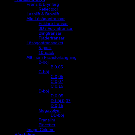
Frans & Brynfärg
Reflectocil
Lashlift & Browlift
Alla Lösögonfransar
Enklare fransar
3D / Volymfransar
Blingfransar
Fjäderfransar
Lösögonfranspaket
5-pack
10-pack
Allt inom Fransförlängning
B-böj
B 0.05
C-böj
C 0,05
C 0,07
C 0,15
D-böj
D 0,05
D-böj 0,07
D 0,15
Megavolym
DD-böj
Franslim
Pincetter
Image Column
Hårstyling