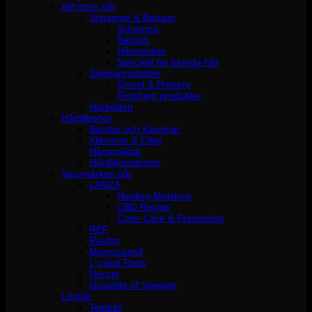
Allt inom hår
Schampo & Balsam
Schampo
Balsam
Hårmasker
Speciellt för blonda hår
Stylingprodukter
Grund & Primers
Finishing produkter
Hårbotten
Hårtillbehör
Borstar och Kammar
Klämmor & Clips
Hårsnoddar
Hårdekorationer
Varumärken hår
LANZA
Healing Moisture
CBD Revive
Color Care & Preserving
REF
Revlon
Moroccanoil
L´oréal Paris
Neccin
Grazette of Sweden
Löshår
Tejphår