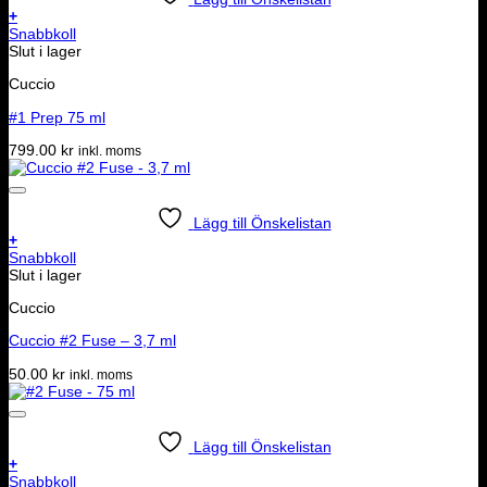
+
Snabbkoll
Slut i lager
Cuccio
#1 Prep 75 ml
799.00
kr
inkl. moms
Lägg till Önskelistan
+
Snabbkoll
Slut i lager
Cuccio
Cuccio #2 Fuse – 3,7 ml
50.00
kr
inkl. moms
Lägg till Önskelistan
+
Snabbkoll