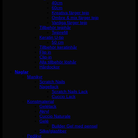
40cm
60cm
Kreativa färger tejp
Ombre & mix färger tejp
Vanliga färger tejp
Tillbehör tejphår
Tejprefill
Keratin U-tip
50 cm
Tillbehör keratinhår
Flip in
Clip-in
Alla tillbehör löshår
Hårdockor
Naglar
Manikyr
Scratch Nails
Nagellack
Scratch Nails Lack
Cuccio Lack
Konstmaterial
Gelélack
Akryl
Cuccio Naturale
Gelé
Builder Gel med pensel
Silke/glasfiber
Pedikyr