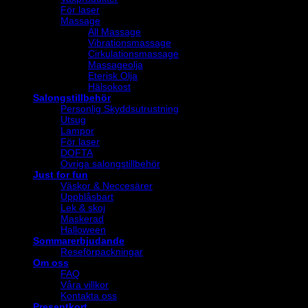
För laser
Massage
All Massage
Vibrationsmassage
Cirkulationsmassage
Massageolja
Eterisk Olja
Hälsokost
Salongstillbehör
Personlig Skyddsutrustning
Utsug
Lampor
För laser
DOFTA
Övriga salongstillbehör
Just for fun
Väskor & Neccesärer
Uppblåsbart
Lek & skoj
Maskerad
Halloween
Sommarerbjudande
Reseförpackningar
Om oss
FAQ
Våra villkor
Kontakta oss
Presentkort