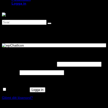
Logga in
Logga in
Obligatoriskt
Användarnamn eller e-postadress
*
Obligatoriskt
Lösenord
*
Kom ihåg mig
Logga in
Glömt ditt lösenord?
Registrera