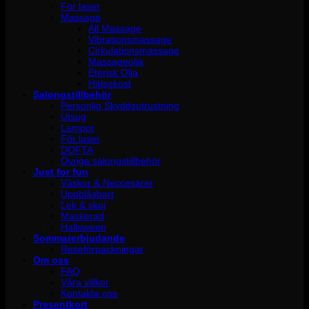
För laser
Massage
All Massage
Vibrationsmassage
Cirkulationsmassage
Massageolja
Eterisk Olja
Hälsokost
Salongstillbehör
Personlig Skyddsutrustning
Utsug
Lampor
För laser
DOFTA
Övriga salongstillbehör
Just for fun
Väskor & Neccesärer
Uppblåsbart
Lek & skoj
Maskerad
Halloween
Sommarerbjudande
Reseförpackningar
Om oss
FAQ
Våra villkor
Kontakta oss
Presentkort