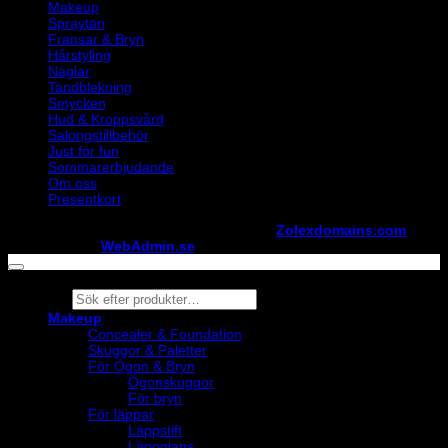
Makeup
Spraytan
Fransar & Bryn
Hårstyling
Naglar
Tandblekning
Smycken
Hud & Kroppsvård
Salongstillbehör
Just for fun
Sommarerbjudande
Om oss
Presentkort
Copyright ©
StylistShopen.se
. Hosted at
Zolexdomains.com
maintained by
WebAdmin.se
Products
search
Makeup
Concealer & Foundation
Skuggor & Paletter
För Ögon & Bryn
Ögonskuggor
För bryn
För läppar
Läppstift
Läppglans