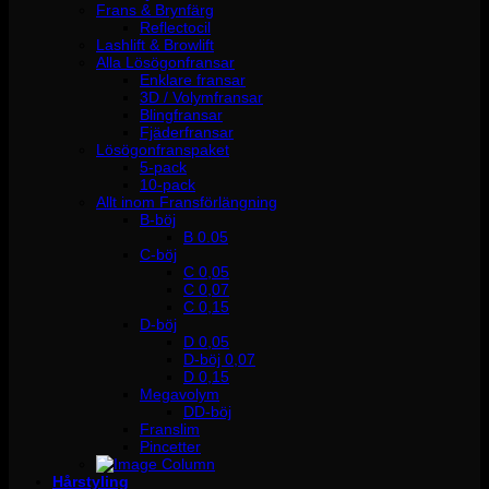
Frans & Brynfärg
Reflectocil
Lashlift & Browlift
Alla Lösögonfransar
Enklare fransar
3D / Volymfransar
Blingfransar
Fjäderfransar
Lösögonfranspaket
5-pack
10-pack
Allt inom Fransförlängning
B-böj
B 0.05
C-böj
C 0,05
C 0,07
C 0,15
D-böj
D 0,05
D-böj 0,07
D 0,15
Megavolym
DD-böj
Franslim
Pincetter
Hårstyling