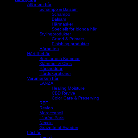
Allt inom hår
Schampo & Balsam
Schampo
Balsam
Hårmasker
Speciellt för blonda hår
Stylingprodukter
Grund & Primers
Finishing produkter
Hårbotten
Hårtillbehör
Borstar och Kammar
Klämmor & Clips
Hårsnoddar
Hårdekorationer
Varumärken hår
LANZA
Healing Moisture
CBD Revive
Color Care & Preserving
REF
Revlon
Moroccanoil
L´oréal Paris
Neccin
Grazette of Sweden
Löshår
Tejphår