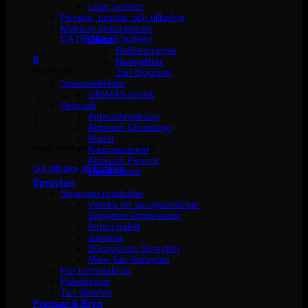
Läpp pennor
Penslar, borstar och tillbehör
Inga produkter i varukorgen.
Makeup dekorationer
Gå tillbaka till butiken
Glitter
Reflekterande
0
Neonglitter
Varukorg
Ztirl Bioglitter
Specialeffekter
GRIMAS smink
Airbrush
Airbrushmakeup
Airbrush Utrustning
Mallar
Inga produkter i varukorgen.
Kompressorer
Airbrush Pennor
Gå tillbaka till butiken
Reservdelar
Spraytan
Spraytan produkter
Vätska för spraytan/airtan
Spraytan kompressor
Airtan paket
Jantana
BGorgeous Spraytan
Mine Tan Spraytan
För hemmabruk
Paketpriser
Tan tillbehör
Fransar & Bryn