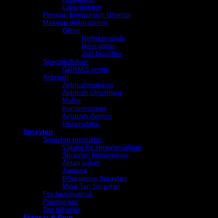
Läpp pennor
Penslar, borstar och tillbehör
Makeup dekorationer
Glitter
Reflekterande
Neonglitter
Ztirl Bioglitter
Specialeffekter
GRIMAS smink
Airbrush
Airbrushmakeup
Airbrush Utrustning
Mallar
Kompressorer
Airbrush Pennor
Reservdelar
Spraytan
Spraytan produkter
Vätska för spraytan/airtan
Spraytan kompressor
Airtan paket
Jantana
BGorgeous Spraytan
Mine Tan Spraytan
För hemmabruk
Paketpriser
Tan tillbehör
Fransar & Bryn