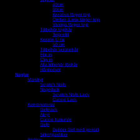
40cm
60cm
Kreativa färger tejp
Ombre & mix färger tejp
Vanliga färger tejp
Tillbehör tejphår
Tejprefill
Keratin U-tip
50 cm
Tillbehör keratinhår
Flip in
Clip-in
Alla tillbehör löshår
Hårdockor
Naglar
Manikyr
Scratch Nails
Nagellack
Scratch Nails Lack
Cuccio Lack
Konstmaterial
Gelélack
Akryl
Cuccio Naturale
Gelé
Builder Gel med pensel
Silke/glasfiber
Pedikyr