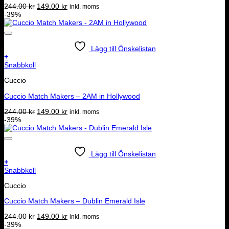
Det
Det
244.00
kr
149.00
kr
inkl. moms
ursprungliga
nuvarande
-39%
priset
priset
var:
är:
244.00 kr.
149.00 kr.
Lägg till Önskelistan
+
Snabbkoll
Cuccio
Cuccio Match Makers – 2AM in Hollywood
Det
Det
244.00
kr
149.00
kr
inkl. moms
ursprungliga
nuvarande
-39%
priset
priset
var:
är:
244.00 kr.
149.00 kr.
Lägg till Önskelistan
+
Snabbkoll
Cuccio
Cuccio Match Makers – Dublin Emerald Isle
Det
Det
244.00
kr
149.00
kr
inkl. moms
ursprungliga
nuvarande
-39%