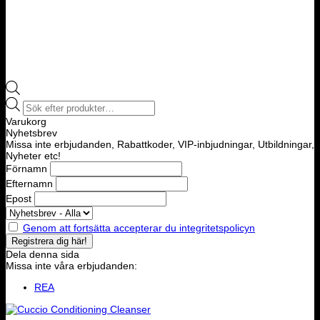
Products
search
Varukorg
Nyhetsbrev
Missa inte erbjudanden, Rabattkoder, VIP-inbjudningar, Utbildningar,
Nyheter etc!
Förnamn
Efternamn
Epost
Genom att fortsätta accepterar du integritetspolicyn
Dela denna sida
Missa inte våra erbjudanden:
REA