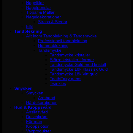
Nagelfilar
Nagelpenslar
Tippar & Mallar
Nageldekorationer
Strass & Stenar
Elfil
Tandblekning
Allt inom Tandblekning & Tandsmycke
Professionell tandblekning
Hemmablekning
Tandsmycke
Tandsmycke kristaller
Större kristaller i former
Tandsmycke Guld med kristall
Tandsmycke 18k Klassisk Guld
Tandsmycke 18k Vitt guld
ToothFairy gems
Twinkles
Smycken
Smycken
Armband
Hårdekorationer
Hud & Kroppsvård
Ansiktsvård
Duschkräm
För män
Kroppslotion
Vaxprodukter