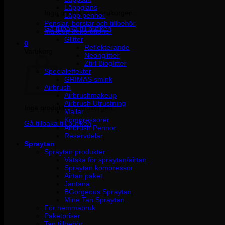
Läppglans
Inga produkter i varukorgen.
Läpp pennor
Penslar, borstar och tillbehör
Gå tillbaka till butiken
Makeup dekorationer
Glitter
0
Reflekterande
Varukorg
Neonglitter
Ztirl Bioglitter
Specialeffekter
GRIMAS smink
Airbrush
Airbrushmakeup
Airbrush Utrustning
Inga produkter i varukorgen.
Mallar
Kompressorer
Gå tillbaka till butiken
Airbrush Pennor
Reservdelar
Spraytan
Spraytan produkter
Vätska för spraytan/airtan
Spraytan kompressor
Airtan paket
Jantana
BGorgeous Spraytan
Mine Tan Spraytan
För hemmabruk
Paketpriser
Tan tillbehör