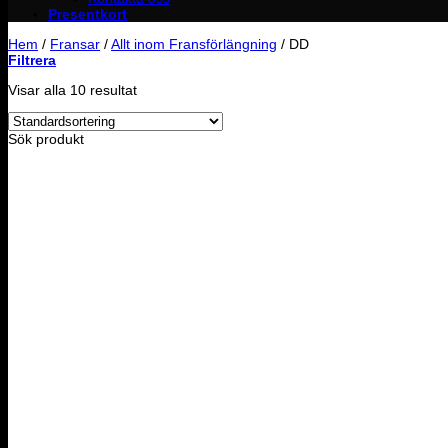
Presentkort
Hem
/
Fransar
/
Allt inom Fransförlängning
/
DD
Filtrera
Visar alla 10 resultat
Sök produkt