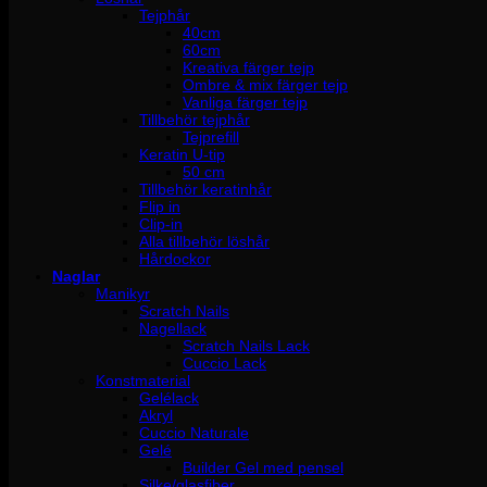
Tejphår
40cm
60cm
Kreativa färger tejp
Ombre & mix färger tejp
Vanliga färger tejp
Tillbehör tejphår
Tejprefill
Keratin U-tip
50 cm
Tillbehör keratinhår
Flip in
Clip-in
Alla tillbehör löshår
Hårdockor
Naglar
Manikyr
Scratch Nails
Nagellack
Scratch Nails Lack
Cuccio Lack
Konstmaterial
Gelélack
Akryl
Cuccio Naturale
Gelé
Builder Gel med pensel
Silke/glasfiber