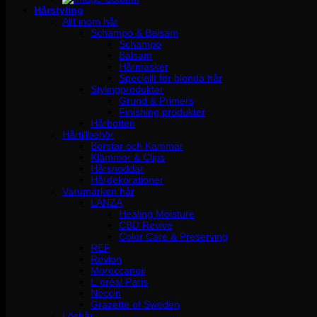
Hårstyling
Allt inom hår
Schampo & Balsam
Schampo
Balsam
Hårmasker
Speciellt för blonda hår
Stylingprodukter
Grund & Primers
Finishing produkter
Hårbotten
Hårtillbehör
Borstar och Kammar
Klämmor & Clips
Hårsnoddar
Hårdekorationer
Varumärken hår
LANZA
Healing Moisture
CBD Revive
Color Care & Preserving
REF
Revlon
Moroccanoil
L´oréal Paris
Neccin
Grazette of Sweden
Löshår