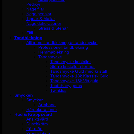
Pedikyr
Nagelfilar
Nagelpenslar
Tippar & Mallar
Nageldekorationer
Strass & Stenar
Elfil
Tandblekning
Allt inom Tandblekning & Tandsmycke
Professionell tandblekning
Hemmablekning
Tandsmycke
Tandsmycke kristaller
Större kristaller i former
Tandsmycke Guld med kristall
Tandsmycke 18k Klassisk Guld
Tandsmycke 18k Vitt guld
ToothFairy gems
Twinkles
Smycken
Smycken
Armband
Hårdekorationer
Hud & Kroppsvård
Ansiktsvård
Duschkräm
För män
Kroppslotion