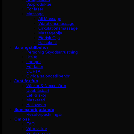
Vaxprodukter
För laser
Massage
All Massage
Vibrationsmassage
Cirkulationsmassage
Massageolja
Eterisk Olja
Hälsokost
Salongstillbehör
Personlig Skyddsutrustning
Utsug
Lampor
För laser
DOFTA
Övriga salongstillbehör
Just for fun
Väskor & Neccesärer
Uppblåsbart
Lek & skoj
Maskerad
Halloween
Sommarerbjudande
Reseförpackningar
Om oss
FAQ
Våra villkor
Kontakta oss