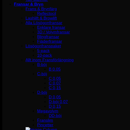
Fransar & Bryn
Frans & Brynfärg
Reflectocil
Lashlift & Browlift
Alla Lösögonfransar
Enklare fransar
3D / Volymfransar
Blingfransar
Fjäderfransar
Lösögonfranspaket
5-pack
10-pack
Allt inom Fransförlängning
B-böj
B 0.05
C-böj
C 0,05
C 0,07
C 0,15
D-böj
D 0,05
D-böj 0,07
D 0,15
Megavolym
DD-böj
Franslim
Pincetter