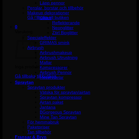
Läpp pennor
Penslar, borstar och tillbehör
Inga produkter i varukorgen.
Makeup dekorationer
Gå tillbaka till butiken
Glitter
Reflekterande
0
Neonglitter
Varukorg
Ztirl Bioglitter
Specialeffekter
GRIMAS smink
Airbrush
Airbrushmakeup
Airbrush Utrustning
Mallar
Inga produkter i varukorgen.
Kompressorer
Airbrush Pennor
Gå tillbaka till butiken
Reservdelar
Spraytan
Spraytan produkter
Vätska för spraytan/airtan
Spraytan kompressor
Airtan paket
Jantana
BGorgeous Spraytan
Mine Tan Spraytan
För hemmabruk
Paketpriser
Tan tillbehör
Fransar & Bryn