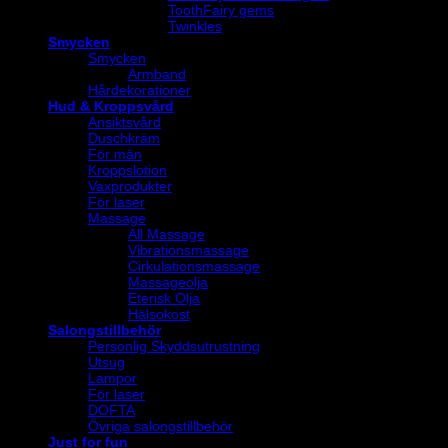
ToothFairy gems
Twinkles
Smycken
Smycken
Armband
Hårdekorationer
Hud & Kroppsvård
Ansiktsvård
Duschkräm
För män
Kroppslotion
Vaxprodukter
För laser
Massage
All Massage
Vibrationsmassage
Cirkulationsmassage
Massageolja
Eterisk Olja
Hälsokost
Salongstillbehör
Personlig Skyddsutrustning
Utsug
Lampor
För laser
DOFTA
Övriga salongstillbehör
Just for fun