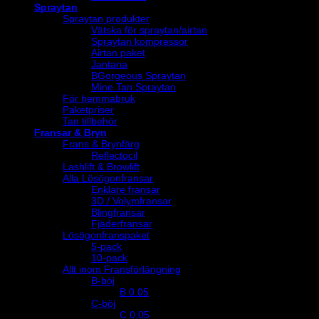
Spraytan
Spraytan produkter
Vätska för spraytan/airtan
Spraytan kompressor
Airtan paket
Jantana
BGorgeous Spraytan
Mine Tan Spraytan
För hemmabruk
Paketpriser
Tan tillbehör
Fransar & Bryn
Frans & Brynfärg
Reflectocil
Lashlift & Browlift
Alla Lösögonfransar
Enklare fransar
3D / Volymfransar
Blingfransar
Fjäderfransar
Lösögonfranspaket
5-pack
10-pack
Allt inom Fransförlängning
B-böj
B 0.05
C-böj
C 0,05