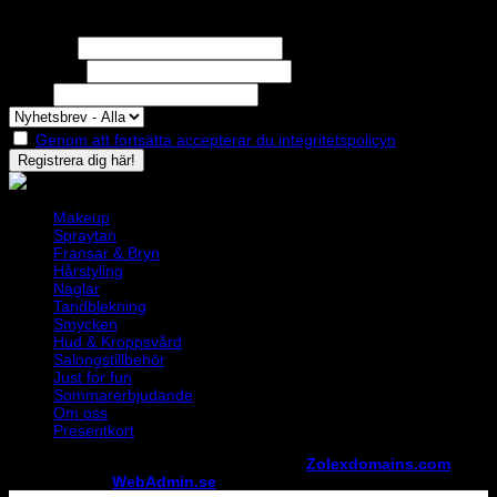
Nyhetsbrev
Missa inga erbjudanden eller nyheter!
Förnamn
Efternamn
Epost
Genom att fortsätta accepterar du integritetspolicyn
Makeup
Spraytan
Fransar & Bryn
Hårstyling
Naglar
Tandblekning
Smycken
Hud & Kroppsvård
Salongstillbehör
Just for fun
Sommarerbjudande
Om oss
Presentkort
Copyright ©
StylistShopen.se
. Hosted at
Zolexdomains.com
maintained by
WebAdmin.se