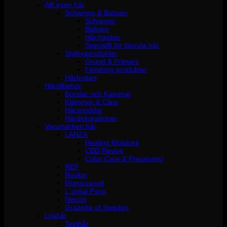
Allt inom hår
Schampo & Balsam
Schampo
Balsam
Hårmasker
Speciellt för blonda hår
Stylingprodukter
Grund & Primers
Finishing produkter
Hårbotten
Hårtillbehör
Borstar och Kammar
Klämmor & Clips
Hårsnoddar
Hårdekorationer
Varumärken hår
LANZA
Healing Moisture
CBD Revive
Color Care & Preserving
REF
Revlon
Moroccanoil
L´oréal Paris
Neccin
Grazette of Sweden
Löshår
Tejphår