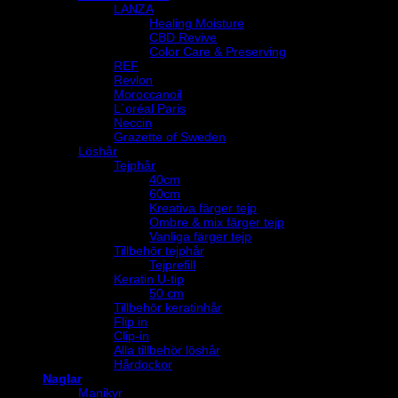
LANZA
Healing Moisture
CBD Revive
Color Care & Preserving
REF
Revlon
Moroccanoil
L´oréal Paris
Neccin
Grazette of Sweden
Löshår
Tejphår
40cm
60cm
Kreativa färger tejp
Ombre & mix färger tejp
Vanliga färger tejp
Tillbehör tejphår
Tejprefill
Keratin U-tip
50 cm
Tillbehör keratinhår
Flip in
Clip-in
Alla tillbehör löshår
Hårdockor
Naglar
Manikyr