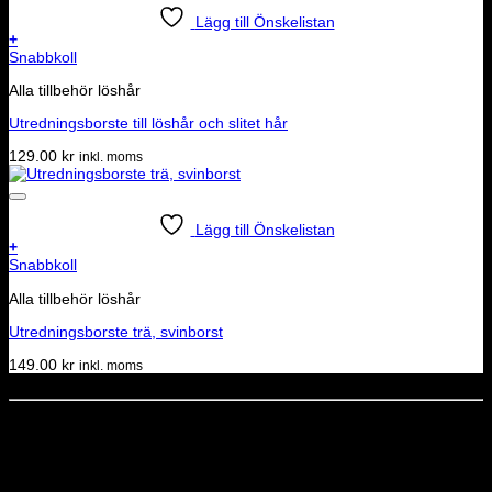
Lägg till Önskelistan
+
Snabbkoll
Alla tillbehör löshår
Utredningsborste till löshår och slitet hår
129.00
kr
inkl. moms
Lägg till Önskelistan
+
Snabbkoll
Alla tillbehör löshår
Utredningsborste trä, svinborst
149.00
kr
inkl. moms
Dela denna sida
STOLT MEDLEM I