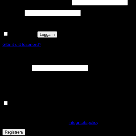
Obligatoriskt
Användarnamn eller e-postadress
*
Obligatoriskt
Lösenord
*
Kom ihåg mig
Logga in
Glömt ditt lösenord?
Registrera
Obligatoriskt
E-postadress
*
En länk för att ställa in ett nytt lösenord kommer att skickas till din e-
postadress.
Håll dig uppdaterad om nyheter och våra rea kampanjer
Dina personuppgifter kommer användas för att förbättra din
upplevelse på webbplatsen, hantera åtkomst till ditt konto och för
andra ändamål som beskrivs i vår
integritetspolicy
.
Registrera