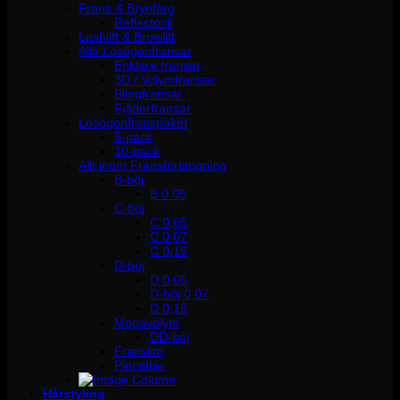
Frans & Brynfärg
Reflectocil
Lashlift & Browlift
Alla Lösögonfransar
Enklare fransar
3D / Volymfransar
Blingfransar
Fjäderfransar
Lösögonfranspaket
5-pack
10-pack
Allt inom Fransförlängning
B-böj
B 0.05
C-böj
C 0,05
C 0,07
C 0,15
D-böj
D 0,05
D-böj 0,07
D 0,15
Megavolym
DD-böj
Franslim
Pincetter
Hårstyling