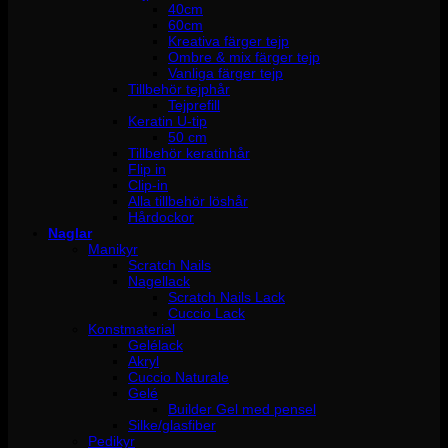
40cm
60cm
Kreativa färger tejp
Ombre & mix färger tejp
Vanliga färger tejp
Tillbehör tejphår
Tejprefill
Keratin U-tip
50 cm
Tillbehör keratinhår
Flip in
Clip-in
Alla tillbehör löshår
Hårdockor
Naglar
Manikyr
Scratch Nails
Nagellack
Scratch Nails Lack
Cuccio Lack
Konstmaterial
Gelélack
Akryl
Cuccio Naturale
Gelé
Builder Gel med pensel
Silke/glasfiber
Pedikyr