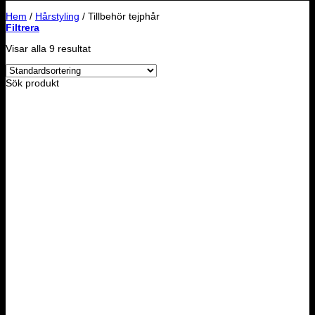
Hem
/
Hårstyling
/
Tillbehör tejphår
Filtrera
Visar alla 9 resultat
Sök produkt