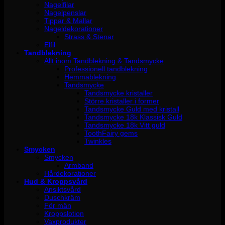
Nagelfilar
Nagelpenslar
Tippar & Mallar
Nageldekorationer
Strass & Stenar
Elfil
Tandblekning
Allt inom Tandblekning & Tandsmycke
Professionell tandblekning
Hemmablekning
Tandsmycke
Tandsmycke kristaller
Större kristaller i former
Tandsmycke Guld med kristall
Tandsmycke 18k Klassisk Guld
Tandsmycke 18k Vitt guld
ToothFairy gems
Twinkles
Smycken
Smycken
Armband
Hårdekorationer
Hud & Kroppsvård
Ansiktsvård
Duschkräm
För män
Kroppslotion
Vaxprodukter