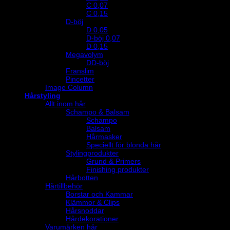
C 0,07
C 0,15
D-böj
D 0,05
D-böj 0,07
D 0,15
Megavolym
DD-böj
Franslim
Pincetter
Image Column
Hårstyling
Allt inom hår
Schampo & Balsam
Schampo
Balsam
Hårmasker
Speciellt för blonda hår
Stylingprodukter
Grund & Primers
Finishing produkter
Hårbotten
Hårtillbehör
Borstar och Kammar
Klämmor & Clips
Hårsnoddar
Hårdekorationer
Varumärken hår