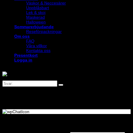
Väskor & Neccesärer
Uppblåsbart
Lek & skoj
Maskerad
Halloween
Sommarerbjudande
Reseförpackningar
Om oss
FAQ
Våra villkor
Kontakta oss
Presentkort
Logga in
Logga in