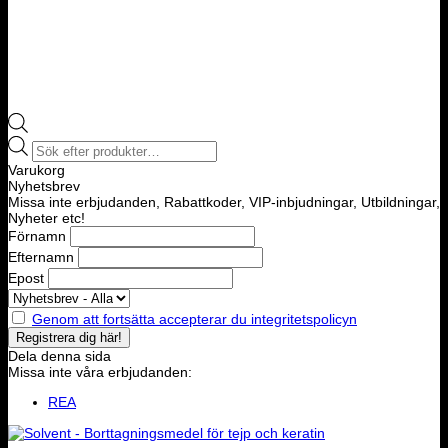
Products
search
Varukorg
Nyhetsbrev
Missa inte erbjudanden, Rabattkoder, VIP-inbjudningar, Utbildningar,
Nyheter etc!
Förnamn
Efternamn
Epost
Genom att fortsätta accepterar du integritetspolicyn
Dela denna sida
Missa inte våra erbjudanden:
REA