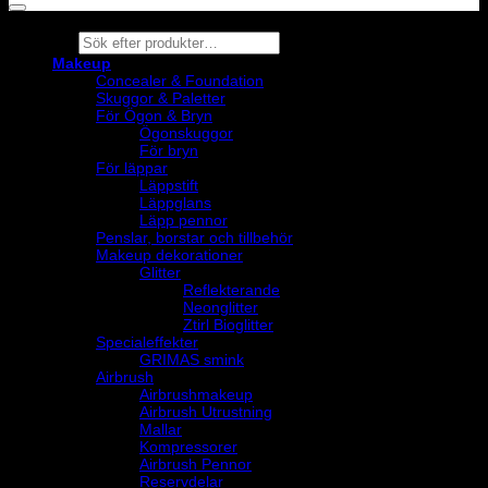
Products
search
Makeup
Concealer & Foundation
Skuggor & Paletter
För Ögon & Bryn
Ögonskuggor
För bryn
För läppar
Läppstift
Läppglans
Läpp pennor
Penslar, borstar och tillbehör
Makeup dekorationer
Glitter
Reflekterande
Neonglitter
Ztirl Bioglitter
Specialeffekter
GRIMAS smink
Airbrush
Airbrushmakeup
Airbrush Utrustning
Mallar
Kompressorer
Airbrush Pennor
Reservdelar