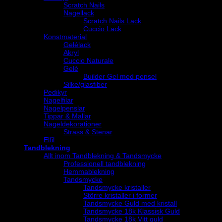
Scratch Nails
Nagellack
Scratch Nails Lack
Cuccio Lack
Konstmaterial
Gelélack
Akryl
Cuccio Naturale
Gelé
Builder Gel med pensel
Silke/glasfiber
Pedikyr
Nagelfilar
Nagelpenslar
Tippar & Mallar
Nageldekorationer
Strass & Stenar
Elfil
Tandblekning
Allt inom Tandblekning & Tandsmycke
Professionell tandblekning
Hemmablekning
Tandsmycke
Tandsmycke kristaller
Större kristaller i former
Tandsmycke Guld med kristall
Tandsmycke 18k Klassisk Guld
Tandsmycke 18k Vitt guld