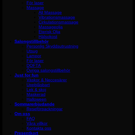
För laser
Massage
All Massage
Vibrationsmassage
Cirkulationsmassage
Massageolja
Eterisk Olja
Hälsokost
Salongstillbehör
Personlig Skyddsutrustning
Utsug
Lampor
För laser
DOFTA
Övriga salongstillbehör
Just for fun
Väskor & Neccesärer
Uppblåsbart
Lek & skoj
Maskerad
Halloween
Sommarerbjudande
Reseförpackningar
Om oss
FAQ
Våra villkor
Kontakta oss
Presentkort