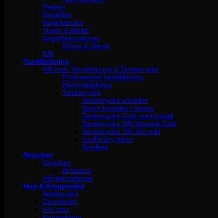
Pedikyr
Nagelfilar
Nagelpenslar
Tippar & Mallar
Nageldekorationer
Strass & Stenar
Elfil
Tandblekning
Allt inom Tandblekning & Tandsmycke
Professionell tandblekning
Hemmablekning
Tandsmycke
Tandsmycke kristaller
Större kristaller i former
Tandsmycke Guld med kristall
Tandsmycke 18k Klassisk Guld
Tandsmycke 18k Vitt guld
ToothFairy gems
Twinkles
Smycken
Smycken
Armband
Hårdekorationer
Hud & Kroppsvård
Ansiktsvård
Duschkräm
För män
Kroppslotion