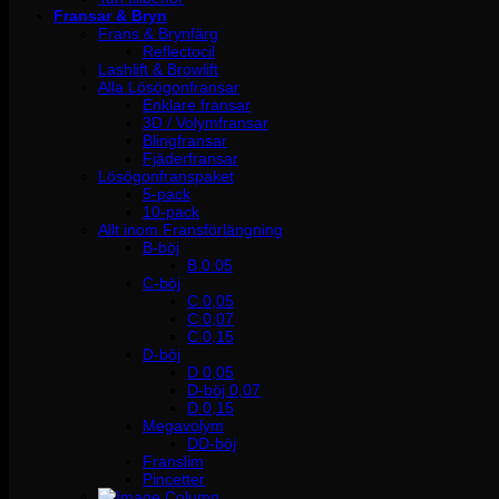
Fransar & Bryn
Frans & Brynfärg
Reflectocil
Lashlift & Browlift
Alla Lösögonfransar
Enklare fransar
3D / Volymfransar
Blingfransar
Fjäderfransar
Lösögonfranspaket
5-pack
10-pack
Allt inom Fransförlängning
B-böj
B 0.05
C-böj
C 0,05
C 0,07
C 0,15
D-böj
D 0,05
D-böj 0,07
D 0,15
Megavolym
DD-böj
Franslim
Pincetter