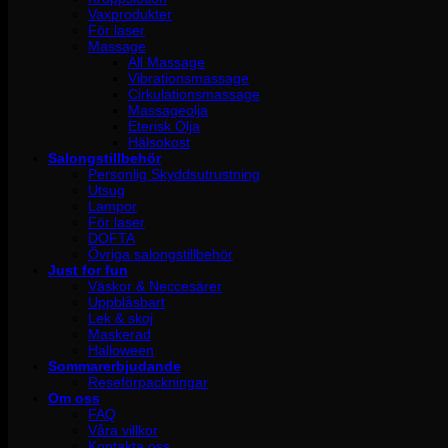
Vaxprodukter
För laser
Massage
All Massage
Vibrationsmassage
Cirkulationsmassage
Massageolja
Eterisk Olja
Hälsokost
Salongstillbehör
Personlig Skyddsutrustning
Utsug
Lampor
För laser
DOFTA
Övriga salongstillbehör
Just for fun
Väskor & Neccesärer
Uppblåsbart
Lek & skoj
Maskerad
Halloween
Sommarerbjudande
Reseförpackningar
Om oss
FAQ
Våra villkor
Kontakta oss