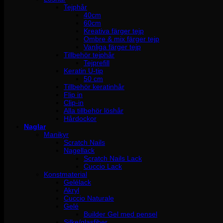
Tejphår
40cm
60cm
Kreativa färger tejp
Ombre & mix färger tejp
Vanliga färger tejp
Tillbehör tejphår
Tejprefill
Keratin U-tip
50 cm
Tillbehör keratinhår
Flip in
Clip-in
Alla tillbehör löshår
Hårdockor
Naglar
Manikyr
Scratch Nails
Nagellack
Scratch Nails Lack
Cuccio Lack
Konstmaterial
Gelélack
Akryl
Cuccio Naturale
Gelé
Builder Gel med pensel
Silke/glasfiber