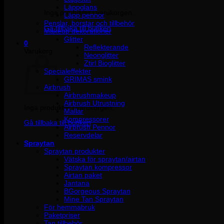
Läppglans
Inga produkter i varukorgen.
Läpp pennor
Penslar, borstar och tillbehör
Gå tillbaka till butiken
Makeup dekorationer
Glitter
0
Reflekterande
Varukorg
Neonglitter
Ztirl Bioglitter
Specialeffekter
GRIMAS smink
Airbrush
Airbrushmakeup
Airbrush Utrustning
Inga produkter i varukorgen.
Mallar
Kompressorer
Gå tillbaka till butiken
Airbrush Pennor
Reservdelar
Spraytan
Spraytan produkter
Vätska för spraytan/airtan
Spraytan kompressor
Airtan paket
Jantana
BGorgeous Spraytan
Mine Tan Spraytan
För hemmabruk
Paketpriser
Tan tillbehör