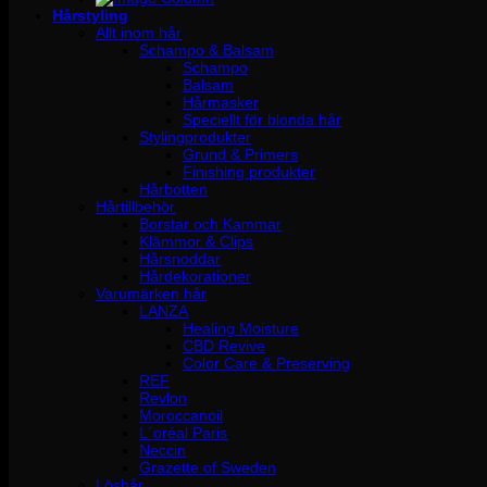
Hårstyling
Allt inom hår
Schampo & Balsam
Schampo
Balsam
Hårmasker
Speciellt för blonda hår
Stylingprodukter
Grund & Primers
Finishing produkter
Hårbotten
Hårtillbehör
Borstar och Kammar
Klämmor & Clips
Hårsnoddar
Hårdekorationer
Varumärken hår
LANZA
Healing Moisture
CBD Revive
Color Care & Preserving
REF
Revlon
Moroccanoil
L´oréal Paris
Neccin
Grazette of Sweden
Löshår