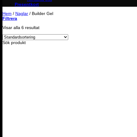
Presentkort
Hem
/
Naglar
/
Builder Gel
Filtrera
Visar alla 6 resultat
Sök produkt