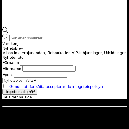
Products
search
Varukorg
Nyhetsbrev
Missa inte erbjudanden, Rabattkoder, VIP-inbjudningar, Utbildningar,
Nyheter etc!
Förnamn
Efternamn
Epost
Genom att fortsätta accepterar du integritetspolicyn
Dela denna sida
Dela denna sida
STOLT MEDLEM I