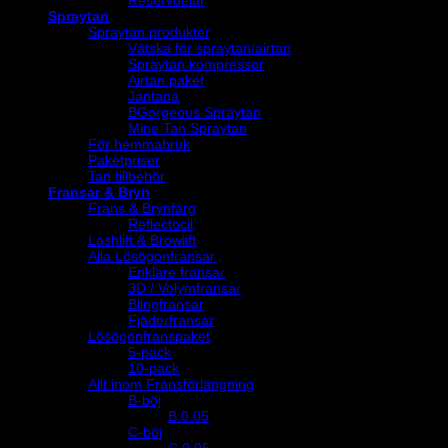
Spraytan
Spraytan produkter
Vätska för spraytan/airtan
Spraytan kompressor
Airtan paket
Jantana
BGorgeous Spraytan
Mine Tan Spraytan
För hemmabruk
Paketpriser
Tan tillbehör
Fransar & Bryn
Frans & Brynfärg
Reflectocil
Lashlift & Browlift
Alla Lösögonfransar
Enklare fransar
3D / Volymfransar
Blingfransar
Fjäderfransar
Lösögonfranspaket
5-pack
10-pack
Allt inom Fransförlängning
B-böj
B 0.05
C-böj
C 0,05