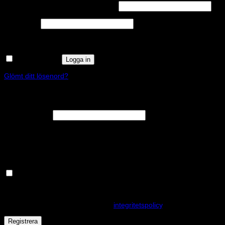
Obligatoriskt
Användarnamn eller e-postadress
*
Obligatoriskt
Lösenord
*
Kom ihåg mig
Logga in
Glömt ditt lösenord?
Registrera
Obligatoriskt
E-postadress
*
En länk för att ställa in ett nytt lösenord kommer att skickas till din e-
postadress.
Håll dig uppdaterad om nyheter och våra rea kampanjer
Dina personuppgifter kommer användas för att förbättra din
upplevelse på webbplatsen, hantera åtkomst till ditt konto och för
andra ändamål som beskrivs i vår
integritetspolicy
.
Registrera