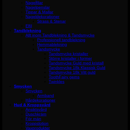
Nagelfilar
Nagelpenslar
Tippar & Mallar
Nageldekorationer
Strass & Stenar
Elfil
Tandblekning
Allt inom Tandblekning & Tandsmycke
Professionell tandblekning
Hemmablekning
Tandsmycke
Tandsmycke kristaller
Större kristaller i former
Tandsmycke Guld med kristall
Tandsmycke 18k Klassisk Guld
Tandsmycke 18k Vitt guld
ToothFairy gems
Twinkles
Smycken
Smycken
Armband
Hårdekorationer
Hud & Kroppsvård
Ansiktsvård
Duschkräm
För män
Kroppslotion
Vaxprodukter