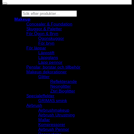
Products
search
Makeup
Concealer & Foundation
Skuggor & Paletter
För Ögon & Bryn
Ögonskuggor
För bryn
För läppar
Läppstift
Läppglans
Läpp pennor
Penslar, borstar och tillbehör
Makeup dekorationer
Glitter
Reflekterande
Neonglitter
Ztirl Bioglitter
Specialeffekter
GRIMAS smink
Airbrush
Airbrushmakeup
Airbrush Utrustning
Mallar
Kompressorer
Airbrush Pennor
Reservdelar