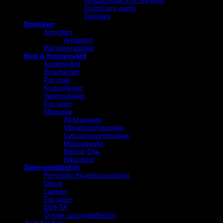
ToothFairy gems
Twinkles
Smycken
Smycken
Armband
Hårdekorationer
Hud & Kroppsvård
Ansiktsvård
Duschkräm
För män
Kroppslotion
Vaxprodukter
För laser
Massage
All Massage
Vibrationsmassage
Cirkulationsmassage
Massageolja
Eterisk Olja
Hälsokost
Salongstillbehör
Personlig Skyddsutrustning
Utsug
Lampor
För laser
DOFTA
Övriga salongstillbehör
Just for fun