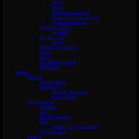
40cm
60cm
Kreativa färger tejp
Ombre & mix färger tejp
Vanliga färger tejp
Tillbehör tejphår
Tejprefill
Keratin U-tip
50 cm
Tillbehör keratinhår
Flip in
Clip-in
Alla tillbehör löshår
Hårdockor
Naglar
Manikyr
Scratch Nails
Nagellack
Scratch Nails Lack
Cuccio Lack
Konstmaterial
Gelélack
Akryl
Cuccio Naturale
Gelé
Builder Gel med pensel
Silke/glasfiber
Pedikyr