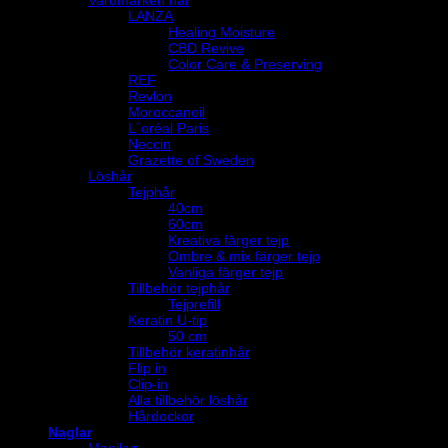
LANZA
Healing Moisture
CBD Revive
Color Care & Preserving
REF
Revlon
Moroccanoil
L´oréal Paris
Neccin
Grazette of Sweden
Löshår
Tejphår
40cm
60cm
Kreativa färger tejp
Ombre & mix färger tejp
Vanliga färger tejp
Tillbehör tejphår
Tejprefill
Keratin U-tip
50 cm
Tillbehör keratinhår
Flip in
Clip-in
Alla tillbehör löshår
Hårdockor
Naglar
Manikyr