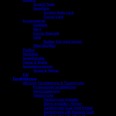
Scratch Nails
Nagellack
Scratch Nails Lack
Cuccio Lack
Konstmaterial
Gelélack
Akryl
Cuccio Naturale
Gelé
Builder Gel med pensel
Silke/glasfiber
Pedikyr
Nagelfilar
Nagelpenslar
Tippar & Mallar
Nageldekorationer
Strass & Stenar
Elfil
Tandblekning
Allt inom Tandblekning & Tandsmycke
Professionell tandblekning
Hemmablekning
Tandsmycke
Tandsmycke kristaller
Större kristaller i former
Tandsmycke Guld med kristall
Tandsmycke 18k Klassisk Guld
Tandsmycke 18k Vitt guld