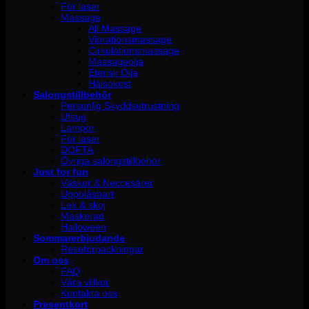
För laser
Massage
All Massage
Vibrationsmassage
Cirkulationsmassage
Massageolja
Eterisk Olja
Hälsokost
Salongstillbehör
Personlig Skyddsutrustning
Utsug
Lampor
För laser
DOFTA
Övriga salongstillbehör
Just for fun
Väskor & Neccesärer
Uppblåsbart
Lek & skoj
Maskerad
Halloween
Sommarerbjudande
Reseförpackningar
Om oss
FAQ
Våra villkor
Kontakta oss
Presentkort