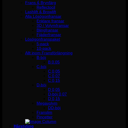
Frans & Brynfärg
Reflectocil
Lashlift & Browlift
Alla Lösögonfransar
Enklare fransar
3D / Volymfransar
Blingfransar
Fjäderfransar
Lösögonfranspaket
5-pack
10-pack
Allt inom Fransförlängning
B-böj
B 0.05
C-böj
C 0,05
C 0,07
C 0,15
D-böj
D 0,05
D-böj 0,07
D 0,15
Megavolym
DD-böj
Franslim
Pincetter
Hårstyling