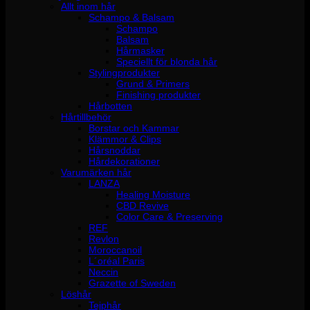
Allt inom hår
Schampo & Balsam
Schampo
Balsam
Hårmasker
Speciellt för blonda hår
Stylingprodukter
Grund & Primers
Finishing produkter
Hårbotten
Hårtillbehör
Borstar och Kammar
Klämmor & Clips
Hårsnoddar
Hårdekorationer
Varumärken hår
LANZA
Healing Moisture
CBD Revive
Color Care & Preserving
REF
Revlon
Moroccanoil
L´oréal Paris
Neccin
Grazette of Sweden
Löshår
Tejphår