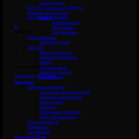
Läpp pennor
Penslar, borstar och tillbehör
Inga produkter i varukorgen.
Makeup dekorationer
Gå tillbaka till butiken
Glitter
Reflekterande
0
Neonglitter
Varukorg
Ztirl Bioglitter
Specialeffekter
GRIMAS smink
Airbrush
Airbrushmakeup
Airbrush Utrustning
Mallar
Inga produkter i varukorgen.
Kompressorer
Airbrush Pennor
Gå tillbaka till butiken
Reservdelar
Spraytan
Spraytan produkter
Vätska för spraytan/airtan
Spraytan kompressor
Airtan paket
Jantana
BGorgeous Spraytan
Mine Tan Spraytan
För hemmabruk
Paketpriser
Tan tillbehör
Fransar & Bryn