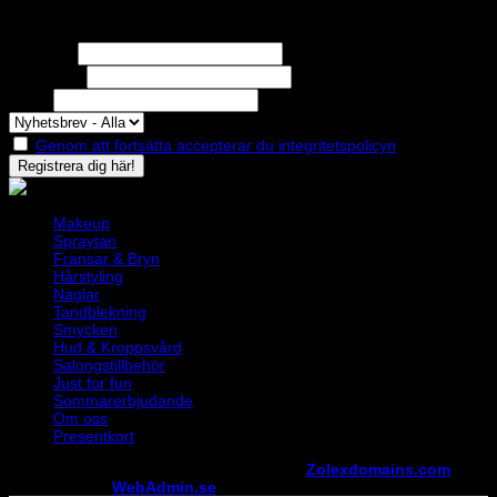
Nyhetsbrev
Missa inga erbjudanden eller nyheter!
Förnamn
Efternamn
Epost
Genom att fortsätta accepterar du integritetspolicyn
Makeup
Spraytan
Fransar & Bryn
Hårstyling
Naglar
Tandblekning
Smycken
Hud & Kroppsvård
Salongstillbehör
Just for fun
Sommarerbjudande
Om oss
Presentkort
Copyright ©
StylistShopen.se
. Hosted at
Zolexdomains.com
maintained by
WebAdmin.se