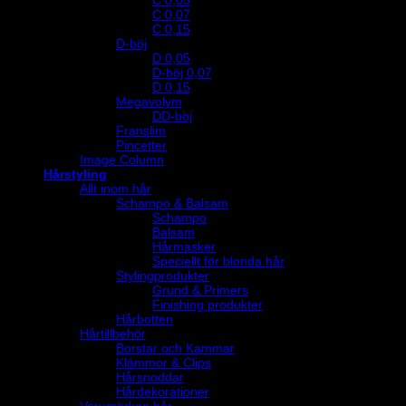
C 0,07
C 0,15
D-böj
D 0,05
D-böj 0,07
D 0,15
Megavolym
DD-böj
Franslim
Pincetter
Image Column
Hårstyling
Allt inom hår
Schampo & Balsam
Schampo
Balsam
Hårmasker
Speciellt för blonda hår
Stylingprodukter
Grund & Primers
Finishing produkter
Hårbotten
Hårtillbehör
Borstar och Kammar
Klämmor & Clips
Hårsnoddar
Hårdekorationer
Varumärken hår