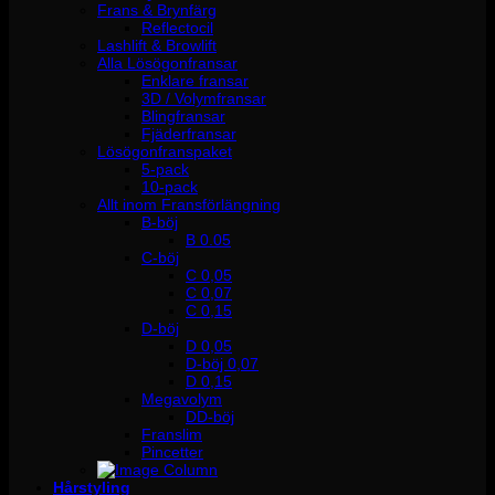
Frans & Brynfärg
Reflectocil
Lashlift & Browlift
Alla Lösögonfransar
Enklare fransar
3D / Volymfransar
Blingfransar
Fjäderfransar
Lösögonfranspaket
5-pack
10-pack
Allt inom Fransförlängning
B-böj
B 0.05
C-böj
C 0,05
C 0,07
C 0,15
D-böj
D 0,05
D-böj 0,07
D 0,15
Megavolym
DD-böj
Franslim
Pincetter
Hårstyling