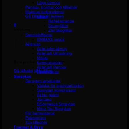
Läpp pennor
Penslar, borstar och tillbehör
Inga produkter i varukorgen.
Makeup dekorationer
Gå tillbaka till butiken
Glitter
Reflekterande
0
Neonglitter
Varukorg
Ztirl Bioglitter
Specialeffekter
GRIMAS smink
Airbrush
Airbrushmakeup
Airbrush Utrustning
Mallar
Inga produkter i varukorgen.
Kompressorer
Airbrush Pennor
Gå tillbaka till butiken
Reservdelar
Spraytan
Spraytan produkter
Vätska för spraytan/airtan
Spraytan kompressor
Airtan paket
Jantana
BGorgeous Spraytan
Mine Tan Spraytan
För hemmabruk
Paketpriser
Tan tillbehör
Fransar & Bryn