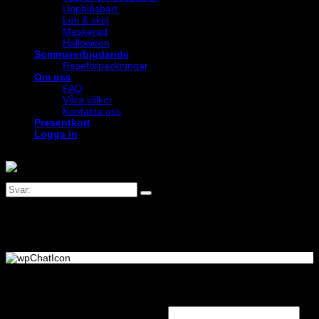
Uppblåsbart
Lek & skoj
Maskerad
Halloween
Sommarerbjudande
Reseförpackningar
Om oss
FAQ
Våra villkor
Kontakta oss
Presentkort
Logga in
Logga in
Obligatoriskt
Användarnamn eller e-postadress
*