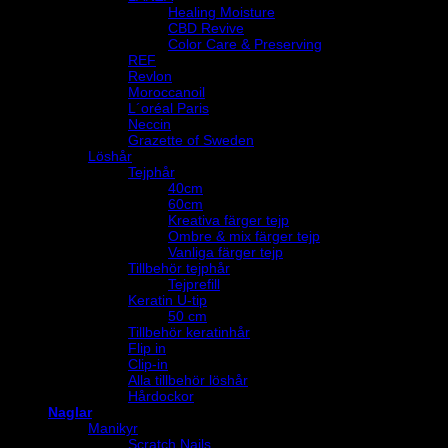
Healing Moisture
CBD Revive
Color Care & Preserving
REF
Revlon
Moroccanoil
L´oréal Paris
Neccin
Grazette of Sweden
Löshår
Tejphår
40cm
60cm
Kreativa färger tejp
Ombre & mix färger tejp
Vanliga färger tejp
Tillbehör tejphår
Tejprefill
Keratin U-tip
50 cm
Tillbehör keratinhår
Flip in
Clip-in
Alla tillbehör löshår
Hårdockor
Naglar
Manikyr
Scratch Nails