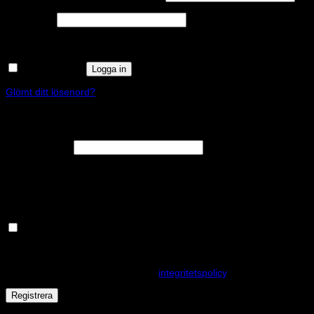
Obligatoriskt
Lösenord
*
Kom ihåg mig
Logga in
Glömt ditt lösenord?
Registrera
Obligatoriskt
E-postadress
*
En länk för att ställa in ett nytt lösenord kommer att skickas till din e-
postadress.
Håll dig uppdaterad om nyheter och våra rea kampanjer
Dina personuppgifter kommer användas för att förbättra din
upplevelse på webbplatsen, hantera åtkomst till ditt konto och för
andra ändamål som beskrivs i vår
integritetspolicy
.
Registrera