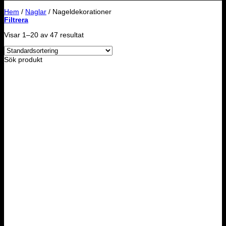
Hem
/
Naglar
/
Nageldekorationer
Filtrera
Visar 1–20 av 47 resultat
Sök produkt