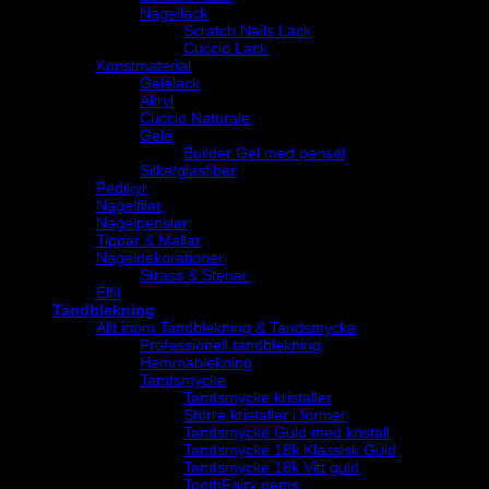
Nagellack
Scratch Nails Lack
Cuccio Lack
Konstmaterial
Gelélack
Akryl
Cuccio Naturale
Gelé
Builder Gel med pensel
Silke/glasfiber
Pedikyr
Nagelfilar
Nagelpenslar
Tippar & Mallar
Nageldekorationer
Strass & Stenar
Elfil
Tandblekning
Allt inom Tandblekning & Tandsmycke
Professionell tandblekning
Hemmablekning
Tandsmycke
Tandsmycke kristaller
Större kristaller i former
Tandsmycke Guld med kristall
Tandsmycke 18k Klassisk Guld
Tandsmycke 18k Vitt guld
ToothFairy gems