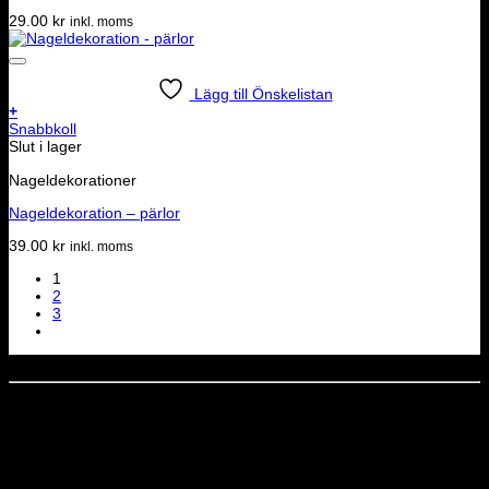
29.00
kr
inkl. moms
Lägg till Önskelistan
+
Snabbkoll
Slut i lager
Nageldekorationer
Nageldekoration – pärlor
39.00
kr
inkl. moms
1
2
3
Dela denna sida
STOLT MEDLEM I
Nyhetsbrev