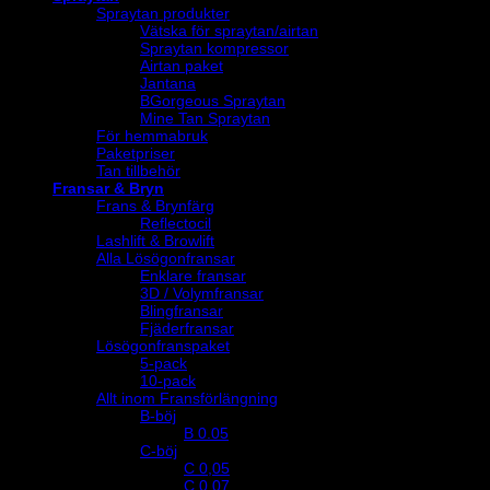
Spraytan produkter
Vätska för spraytan/airtan
Spraytan kompressor
Airtan paket
Jantana
BGorgeous Spraytan
Mine Tan Spraytan
För hemmabruk
Paketpriser
Tan tillbehör
Fransar & Bryn
Frans & Brynfärg
Reflectocil
Lashlift & Browlift
Alla Lösögonfransar
Enklare fransar
3D / Volymfransar
Blingfransar
Fjäderfransar
Lösögonfranspaket
5-pack
10-pack
Allt inom Fransförlängning
B-böj
B 0.05
C-böj
C 0,05
C 0,07