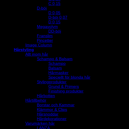
C 0,15
D-böj
D 0,05
D-böj 0,07
D 0,15
Megavolym
DD-böj
Franslim
Pincetter
Image Column
Hårstyling
Allt inom hår
Schampo & Balsam
Schampo
Balsam
Hårmasker
Speciellt för blonda hår
Stylingprodukter
Grund & Primers
Finishing produkter
Hårbotten
Hårtillbehör
Borstar och Kammar
Klämmor & Clips
Hårsnoddar
Hårdekorationer
Varumärken hår
LANZA