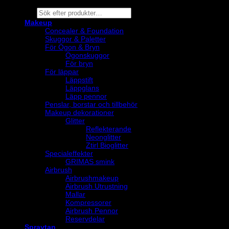
Products
search
Makeup
Concealer & Foundation
Skuggor & Paletter
För Ögon & Bryn
Ögonskuggor
För bryn
För läppar
Läppstift
Läppglans
Läpp pennor
Penslar, borstar och tillbehör
Makeup dekorationer
Glitter
Reflekterande
Neonglitter
Ztirl Bioglitter
Specialeffekter
GRIMAS smink
Airbrush
Airbrushmakeup
Airbrush Utrustning
Mallar
Kompressorer
Airbrush Pennor
Reservdelar
Spraytan