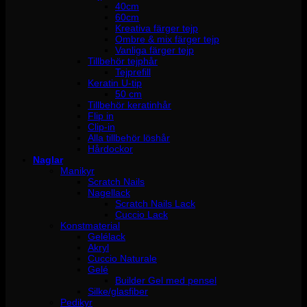
40cm
60cm
Kreativa färger tejp
Ombre & mix färger tejp
Vanliga färger tejp
Tillbehör tejphår
Tejprefill
Keratin U-tip
50 cm
Tillbehör keratinhår
Flip in
Clip-in
Alla tillbehör löshår
Hårdockor
Naglar
Manikyr
Scratch Nails
Nagellack
Scratch Nails Lack
Cuccio Lack
Konstmaterial
Gelélack
Akryl
Cuccio Naturale
Gelé
Builder Gel med pensel
Silke/glasfiber
Pedikyr