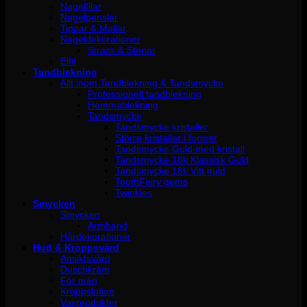
Nagelfilar
Nagelpenslar
Tippar & Mallar
Nageldekorationer
Strass & Stenar
Elfil
Tandblekning
Allt inom Tandblekning & Tandsmycke
Professionell tandblekning
Hemmablekning
Tandsmycke
Tandsmycke kristaller
Större kristaller i former
Tandsmycke Guld med kristall
Tandsmycke 18k Klassisk Guld
Tandsmycke 18k Vitt guld
ToothFairy gems
Twinkles
Smycken
Smycken
Armband
Hårdekorationer
Hud & Kroppsvård
Ansiktsvård
Duschkräm
För män
Kroppslotion
Vaxprodukter