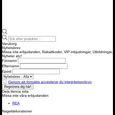
Products
search
Varukorg
Nyhetsbrev
Missa inte erbjudanden, Rabattkoder, VIP-inbjudningar, Utbildningar,
Nyheter etc!
Förnamn
Efternamn
Epost
Genom att fortsätta accepterar du integritetspolicyn
Dela denna sida
Missa inte våra erbjudanden:
REA
Nageldekorationer