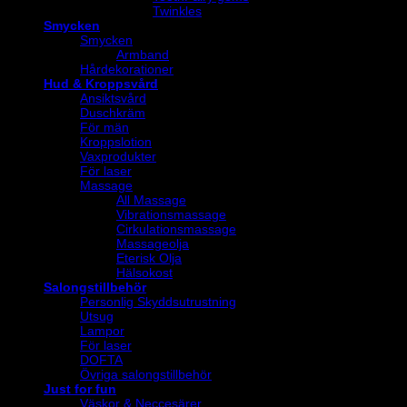
Twinkles
Smycken
Smycken
Armband
Hårdekorationer
Hud & Kroppsvård
Ansiktsvård
Duschkräm
För män
Kroppslotion
Vaxprodukter
För laser
Massage
All Massage
Vibrationsmassage
Cirkulationsmassage
Massageolja
Eterisk Olja
Hälsokost
Salongstillbehör
Personlig Skyddsutrustning
Utsug
Lampor
För laser
DOFTA
Övriga salongstillbehör
Just for fun
Väskor & Neccesärer