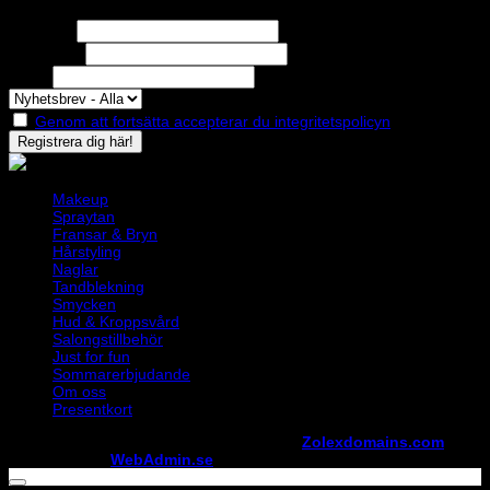
Missa inga erbjudanden eller nyheter!
Förnamn
Efternamn
Epost
Genom att fortsätta accepterar du integritetspolicyn
Makeup
Spraytan
Fransar & Bryn
Hårstyling
Naglar
Tandblekning
Smycken
Hud & Kroppsvård
Salongstillbehör
Just for fun
Sommarerbjudande
Om oss
Presentkort
Copyright ©
StylistShopen.se
. Hosted at
Zolexdomains.com
maintained by
WebAdmin.se