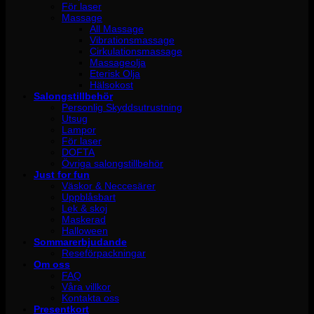
För laser
Massage
All Massage
Vibrationsmassage
Cirkulationsmassage
Massageolja
Eterisk Olja
Hälsokost
Salongstillbehör
Personlig Skyddsutrustning
Utsug
Lampor
För laser
DOFTA
Övriga salongstillbehör
Just for fun
Väskor & Neccesärer
Uppblåsbart
Lek & skoj
Maskerad
Halloween
Sommarerbjudande
Reseförpackningar
Om oss
FAQ
Våra villkor
Kontakta oss
Presentkort