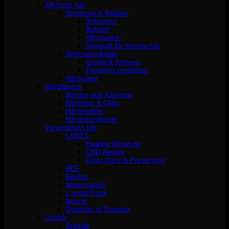
Allt inom hår
Schampo & Balsam
Schampo
Balsam
Hårmasker
Speciellt för blonda hår
Stylingprodukter
Grund & Primers
Finishing produkter
Hårbotten
Hårtillbehör
Borstar och Kammar
Klämmor & Clips
Hårsnoddar
Hårdekorationer
Varumärken hår
LANZA
Healing Moisture
CBD Revive
Color Care & Preserving
REF
Revlon
Moroccanoil
L´oréal Paris
Neccin
Grazette of Sweden
Löshår
Tejphår