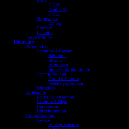
D-böj
D 0,05
D-böj 0,07
D 0,15
Megavolym
DD-böj
Franslim
Pincetter
Image Column
Hårstyling
Allt inom hår
Schampo & Balsam
Schampo
Balsam
Hårmasker
Speciellt för blonda hår
Stylingprodukter
Grund & Primers
Finishing produkter
Hårbotten
Hårtillbehör
Borstar och Kammar
Klämmor & Clips
Hårsnoddar
Hårdekorationer
Varumärken hår
LANZA
Healing Moisture