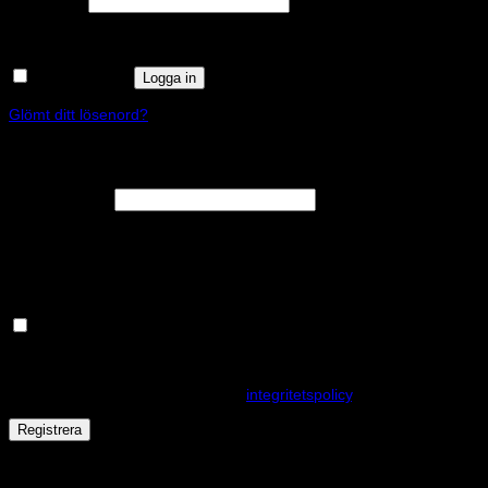
Lösenord
*
Kom ihåg mig
Logga in
Glömt ditt lösenord?
Registrera
Obligatoriskt
E-postadress
*
En länk för att ställa in ett nytt lösenord kommer att skickas till din e-
postadress.
Håll dig uppdaterad om nyheter och våra rea kampanjer
Dina personuppgifter kommer användas för att förbättra din
upplevelse på webbplatsen, hantera åtkomst till ditt konto och för
andra ändamål som beskrivs i vår
integritetspolicy
.
Registrera
Får det lov att vara en kaka eller två?