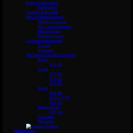
Frans & Brynfärg
Reflectocil
Lashlift & Browlift
Alla Lösögonfransar
Enklare fransar
3D / Volymfransar
Blingfransar
Fjäderfransar
Lösögonfranspaket
5-pack
10-pack
Allt inom Fransförlängning
B-böj
B 0.05
C-böj
C 0,05
C 0,07
C 0,15
D-böj
D 0,05
D-böj 0,07
D 0,15
Megavolym
DD-böj
Franslim
Pincetter
Hårstyling