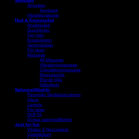
Smycken
Smycken
Armband
Hårdekorationer
Hud & Kroppsvård
Ansiktsvård
Duschkräm
För män
Kroppslotion
Vaxprodukter
För laser
Massage
All Massage
Vibrationsmassage
Cirkulationsmassage
Massageolja
Eterisk Olja
Hälsokost
Salongstillbehör
Personlig Skyddsutrustning
Utsug
Lampor
För laser
DOFTA
Övriga salongstillbehör
Just for fun
Väskor & Neccesärer
Uppblåsbart