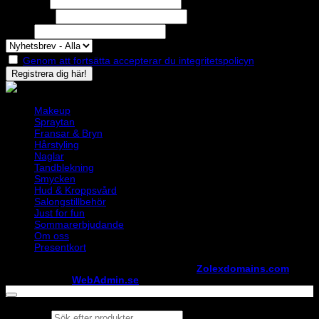
Förnamn
Efternamn
Epost
Genom att fortsätta accepterar du integritetspolicyn
Makeup
Spraytan
Fransar & Bryn
Hårstyling
Naglar
Tandblekning
Smycken
Hud & Kroppsvård
Salongstillbehör
Just for fun
Sommarerbjudande
Om oss
Presentkort
Copyright ©
StylistShopen.se
. Hosted at
Zolexdomains.com
maintained by
WebAdmin.se
Products