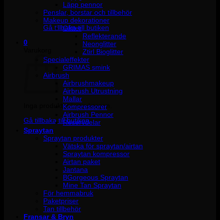
Läpp pennor
Penslar, borstar och tillbehör
Inga produkter i varukorgen.
Makeup dekorationer
Gå tillbaka till butiken
Glitter
Reflekterande
0
Neonglitter
Varukorg
Ztirl Bioglitter
Specialeffekter
GRIMAS smink
Airbrush
Airbrushmakeup
Airbrush Utrustning
Mallar
Inga produkter i varukorgen.
Kompressorer
Airbrush Pennor
Gå tillbaka till butiken
Reservdelar
Spraytan
Spraytan produkter
Vätska för spraytan/airtan
Spraytan kompressor
Airtan paket
Jantana
BGorgeous Spraytan
Mine Tan Spraytan
För hemmabruk
Paketpriser
Tan tillbehör
Fransar & Bryn