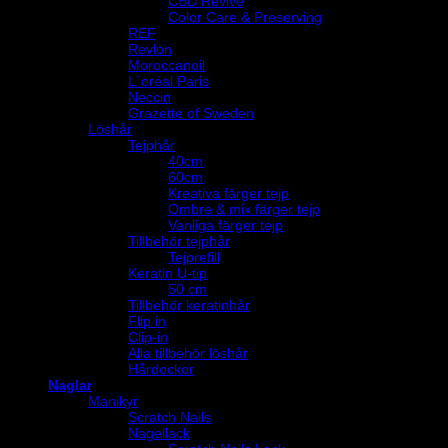
CBD Revive
Color Care & Preserving
REF
Revlon
Moroccanoil
L´oréal Paris
Neccin
Grazette of Sweden
Löshår
Tejphår
40cm
60cm
Kreativa färger tejp
Ombre & mix färger tejp
Vanliga färger tejp
Tillbehör tejphår
Tejprefill
Keratin U-tip
50 cm
Tillbehör keratinhår
Flip in
Clip-in
Alla tillbehör löshår
Hårdockor
Naglar
Manikyr
Scratch Nails
Nagellack