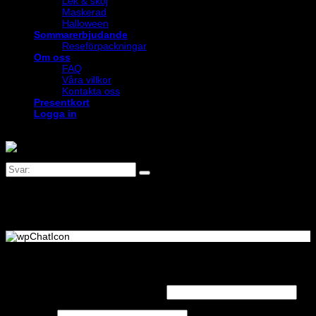
Lek & skoj
Maskerad
Halloween
Sommarerbjudande
Reseförpackningar
Om oss
FAQ
Våra villkor
Kontakta oss
Presentkort
Logga in
Logga in
Obligatoriskt
Användarnamn eller e-postadress
*
Obligatoriskt