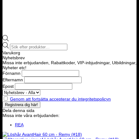
Products
search
Varukorg
Nyhetsbrev
Missa inte erbjudanden, Rabattkoder, VIP-inbjudningar, Utbildningar,
Nyheter etc!
Förnamn
Efternamn
Epost
Genom att fortsätta accepterar du integritetspolicyn
Dela denna sida
Missa inte våra erbjudanden:
REA