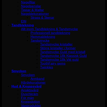
Nagelfilar
Nagelpenslar
Tippar & Mallar
Nageldekorationer
Strass & Stenar
Elfil
Tandblekning
Allt inom Tandblekning & Tandsmycke
Professionell tandblekning
Hemmablekning
Tandsmycke
Tandsmycke kristaller
Större kristaller i former
Tandsmycke Guld med kristall
Tandsmycke 18k Klassisk Guld
Tandsmycke 18k Vitt guld
ToothFairy gems
Twinkles
Smycken
Smycken
Armband
Hårdekorationer
Hud & Kroppsvård
Ansiktsvård
Duschkräm
För män
Kroppslotion
Vaxprodukter