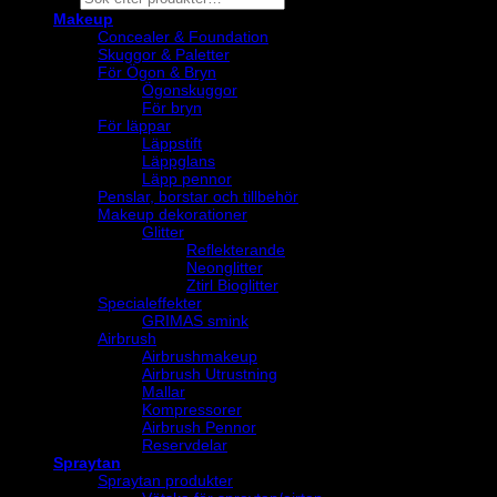
search
Makeup
Concealer & Foundation
Skuggor & Paletter
För Ögon & Bryn
Ögonskuggor
För bryn
För läppar
Läppstift
Läppglans
Läpp pennor
Penslar, borstar och tillbehör
Makeup dekorationer
Glitter
Reflekterande
Neonglitter
Ztirl Bioglitter
Specialeffekter
GRIMAS smink
Airbrush
Airbrushmakeup
Airbrush Utrustning
Mallar
Kompressorer
Airbrush Pennor
Reservdelar
Spraytan
Spraytan produkter