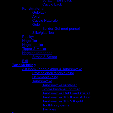
Scratch Nails Lack
Cuccio Lack
Konstmaterial
Gelélack
Akryl
Cuccio Naturale
Gelé
Builder Gel med pensel
Silke/glasfiber
Pedikyr
Nagelfilar
Nagelpenslar
Tippar & Mallar
Nageldekorationer
Strass & Stenar
Elfil
Tandblekning
Allt inom Tandblekning & Tandsmycke
Professionell tandblekning
Hemmablekning
Tandsmycke
Tandsmycke kristaller
Större kristaller i former
Tandsmycke Guld med kristall
Tandsmycke 18k Klassisk Guld
Tandsmycke 18k Vitt guld
ToothFairy gems
Twinkles