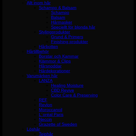
Allt inom hår
Schampo & Balsam
Schampo
Balsam
Hårmasker
Speciellt för blonda hår
Stylingprodukter
Grund & Primers
Finishing produkter
Hårbotten
Hårtillbehör
Borstar och Kammar
Klämmor & Clips
Hårsnoddar
Hårdekorationer
Varumärken hår
LANZA
Healing Moisture
CBD Revive
Color Care & Preserving
REF
Revlon
Moroccanoil
L´oréal Paris
Neccin
Grazette of Sweden
Löshår
Tejphår