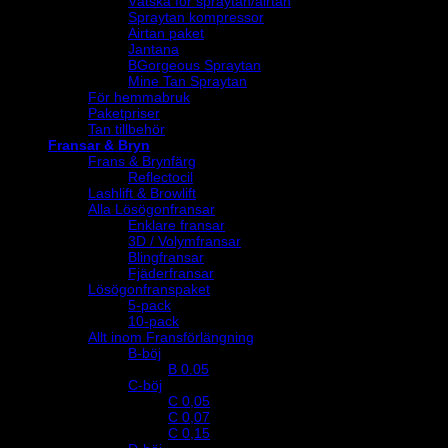
Vätska för spraytan/airtan
Spraytan kompressor
Airtan paket
Jantana
BGorgeous Spraytan
Mine Tan Spraytan
För hemmabruk
Paketpriser
Tan tillbehör
Fransar & Bryn
Frans & Brynfärg
Reflectocil
Lashlift & Browlift
Alla Lösögonfransar
Enklare fransar
3D / Volymfransar
Blingfransar
Fjäderfransar
Lösögonfranspaket
5-pack
10-pack
Allt inom Fransförlängning
B-böj
B 0.05
C-böj
C 0,05
C 0,07
C 0,15