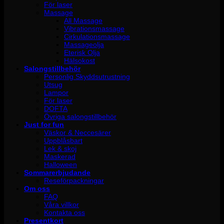
För laser
Massage
All Massage
Vibrationsmassage
Cirkulationsmassage
Massageolja
Eterisk Olja
Hälsokost
Salongstillbehör
Personlig Skyddsutrustning
Utsug
Lampor
För laser
DOFTA
Övriga salongstillbehör
Just for fun
Väskor & Neccesärer
Uppblåsbart
Lek & skoj
Maskerad
Halloween
Sommarerbjudande
Reseförpackningar
Om oss
FAQ
Våra villkor
Kontakta oss
Presentkort