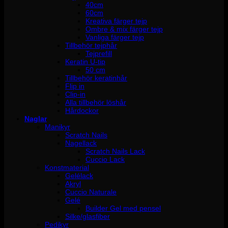
40cm
60cm
Kreativa färger tejp
Ombre & mix färger tejp
Vanliga färger tejp
Tillbehör tejphår
Tejprefill
Keratin U-tip
50 cm
Tillbehör keratinhår
Flip in
Clip-in
Alla tillbehör löshår
Hårdockor
Naglar
Manikyr
Scratch Nails
Nagellack
Scratch Nails Lack
Cuccio Lack
Konstmaterial
Gelélack
Akryl
Cuccio Naturale
Gelé
Builder Gel med pensel
Silke/glasfiber
Pedikyr