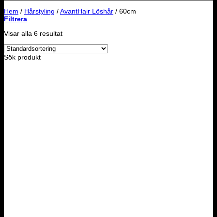
Hem
/
Hårstyling
/
AvantHair Löshår
/
60cm
Filtrera
Visar alla 6 resultat
Sök produkt