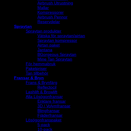
Airbrush Utrustning
Mallar
Kompressorer
Airbrush Pennor
Reservdelar
Spraytan
Spraytan produkter
Vätska för spraytan/airtan
Spraytan kompressor
Airtan paket
Jantana
BGorgeous Spraytan
Mine Tan Spraytan
För hemmabruk
Paketpriser
Tan tillbehör
Fransar & Bryn
Frans & Brynfärg
Reflectocil
Lashlift & Browlift
Alla Lösögonfransar
Enklare fransar
3D / Volymfransar
Blingfransar
Fjäderfransar
Lösögonfranspaket
5-pack
10-pack