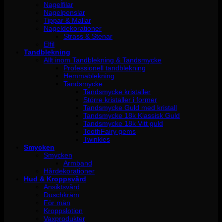
Nagelfilar
Nagelpenslar
Tippar & Mallar
Nageldekorationer
Strass & Stenar
Elfil
Tandblekning
Allt inom Tandblekning & Tandsmycke
Professionell tandblekning
Hemmablekning
Tandsmycke
Tandsmycke kristaller
Större kristaller i former
Tandsmycke Guld med kristall
Tandsmycke 18k Klassisk Guld
Tandsmycke 18k Vitt guld
ToothFairy gems
Twinkles
Smycken
Smycken
Armband
Hårdekorationer
Hud & Kroppsvård
Ansiktsvård
Duschkräm
För män
Kroppslotion
Vaxprodukter