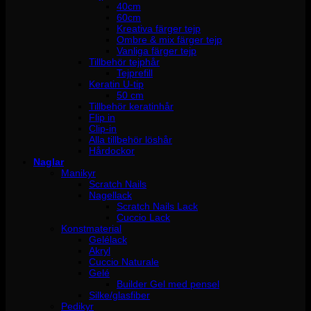
40cm
60cm
Kreativa färger tejp
Ombre & mix färger tejp
Vanliga färger tejp
Tillbehör tejphår
Tejprefill
Keratin U-tip
50 cm
Tillbehör keratinhår
Flip in
Clip-in
Alla tillbehör löshår
Hårdockor
Naglar
Manikyr
Scratch Nails
Nagellack
Scratch Nails Lack
Cuccio Lack
Konstmaterial
Gelélack
Akryl
Cuccio Naturale
Gelé
Builder Gel med pensel
Silke/glasfiber
Pedikyr