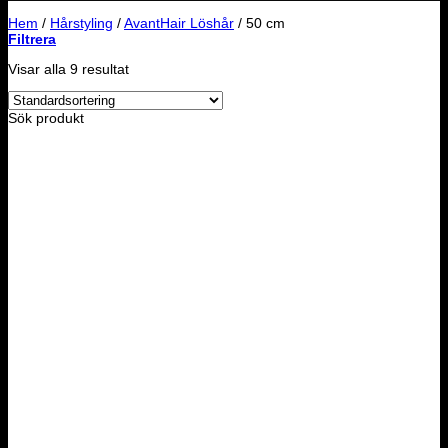
Hem
/
Hårstyling
/
AvantHair Löshår
/
50 cm
Filtrera
Visar alla 9 resultat
Sök produkt