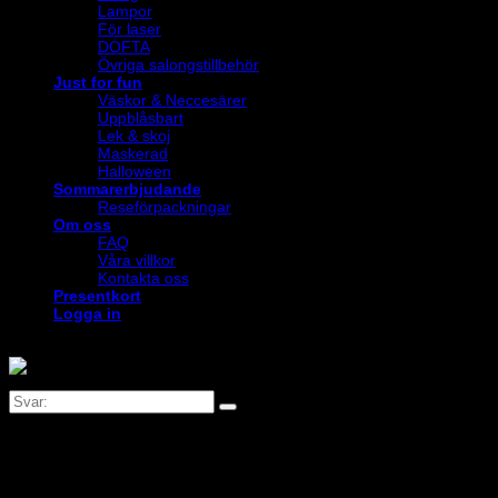
Lampor
För laser
DOFTA
Övriga salongstillbehör
Just for fun
Väskor & Neccesärer
Uppblåsbart
Lek & skoj
Maskerad
Halloween
Sommarerbjudande
Reseförpackningar
Om oss
FAQ
Våra villkor
Kontakta oss
Presentkort
Logga in