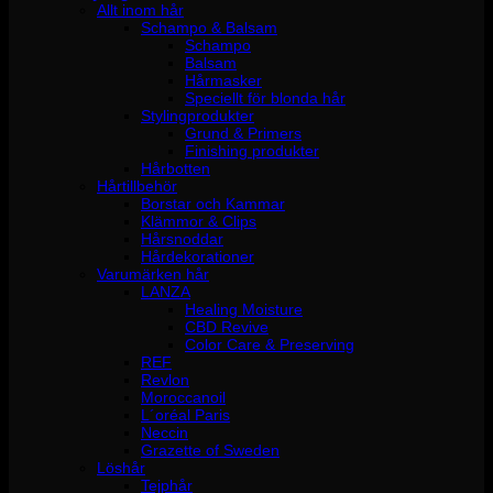
Allt inom hår
Schampo & Balsam
Schampo
Balsam
Hårmasker
Speciellt för blonda hår
Stylingprodukter
Grund & Primers
Finishing produkter
Hårbotten
Hårtillbehör
Borstar och Kammar
Klämmor & Clips
Hårsnoddar
Hårdekorationer
Varumärken hår
LANZA
Healing Moisture
CBD Revive
Color Care & Preserving
REF
Revlon
Moroccanoil
L´oréal Paris
Neccin
Grazette of Sweden
Löshår
Tejphår