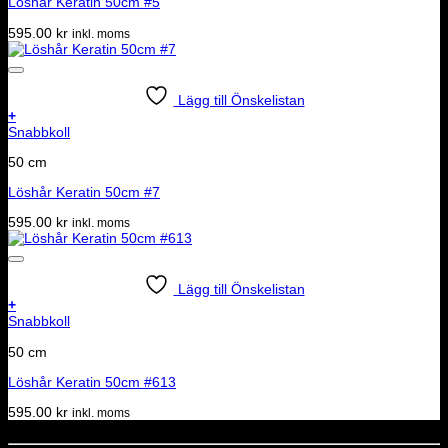
Löshår Keratin 50cm #5
595.00
kr
inkl. moms
Lägg till Önskelistan
+
Snabbkoll
50 cm
Löshår Keratin 50cm #7
595.00
kr
inkl. moms
Lägg till Önskelistan
+
Snabbkoll
50 cm
Löshår Keratin 50cm #613
595.00
kr
inkl. moms
Dela denna sida