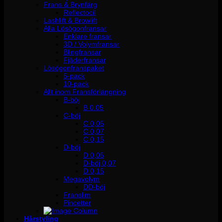
Frans & Brynfärg
Reflectocil
Lashlift & Browlift
Alla Lösögonfransar
Enklare fransar
3D / Volymfransar
Blingfransar
Fjäderfransar
Lösögonfranspaket
5-pack
10-pack
Allt inom Fransförlängning
B-böj
B 0.05
C-böj
C 0,05
C 0,07
C 0,15
D-böj
D 0,05
D-böj 0,07
D 0,15
Megavolym
DD-böj
Franslim
Pincetter
Hårstyling