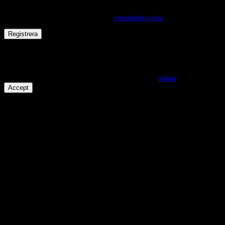
Dina personuppgifter kommer användas för att förbättra din
upplevelse på webbplatsen, hantera åtkomst till ditt konto och för
andra ändamål som beskrivs i vår
integritetspolicy
.
Registrera
Får det lov att vara en kaka eller två?
På den här webplatsen använder vi cookies för att alla funktioner
ska fungera som förväntat. För mer info se våra
villkor
.
Accept