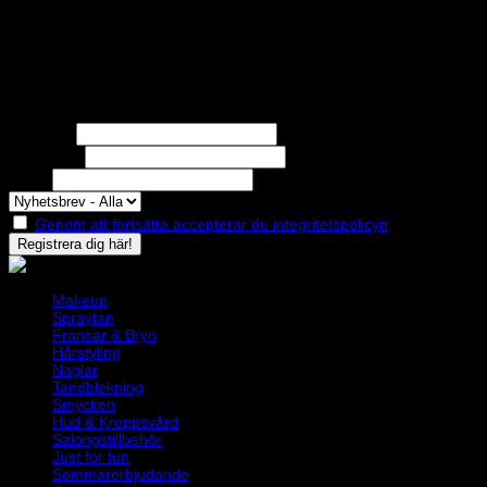
STOLT MEDLEM I
Nyhetsbrev
Missa inga erbjudanden eller nyheter!
Förnamn
Efternamn
Epost
Genom att fortsätta accepterar du integritetspolicyn
Makeup
Spraytan
Fransar & Bryn
Hårstyling
Naglar
Tandblekning
Smycken
Hud & Kroppsvård
Salongstillbehör
Just for fun
Sommarerbjudande