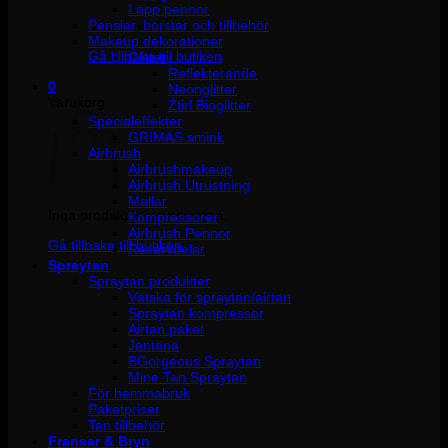
Läpp pennor
Penslar, borstar och tillbehör
Inga produkter i varukorgen.
Makeup dekorationer
Gå tillbaka till butiken
Glitter
Reflekterande
0
Neonglitter
Varukorg
Ztirl Bioglitter
Specialeffekter
GRIMAS smink
Airbrush
Airbrushmakeup
Airbrush Utrustning
Mallar
Inga produkter i varukorgen.
Kompressorer
Airbrush Pennor
Gå tillbaka till butiken
Reservdelar
Spraytan
Spraytan produkter
Vätska för spraytan/airtan
Spraytan kompressor
Airtan paket
Jantana
BGorgeous Spraytan
Mine Tan Spraytan
För hemmabruk
Paketpriser
Tan tillbehör
Fransar & Bryn