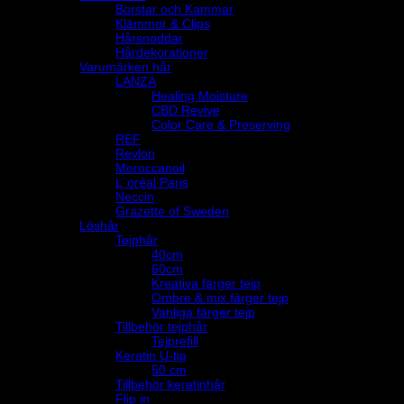
Borstar och Kammar
Klämmor & Clips
Hårsnoddar
Hårdekorationer
Varumärken hår
LANZA
Healing Moisture
CBD Revive
Color Care & Preserving
REF
Revlon
Moroccanoil
L´oréal Paris
Neccin
Grazette of Sweden
Löshår
Tejphår
40cm
60cm
Kreativa färger tejp
Ombre & mix färger tejp
Vanliga färger tejp
Tillbehör tejphår
Tejprefill
Keratin U-tip
50 cm
Tillbehör keratinhår
Flip in