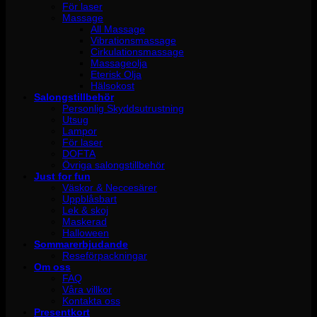
För laser
Massage
All Massage
Vibrationsmassage
Cirkulationsmassage
Massageolja
Eterisk Olja
Hälsokost
Salongstillbehör
Personlig Skyddsutrustning
Utsug
Lampor
För laser
DOFTA
Övriga salongstillbehör
Just for fun
Väskor & Neccesärer
Uppblåsbart
Lek & skoj
Maskerad
Halloween
Sommarerbjudande
Reseförpackningar
Om oss
FAQ
Våra villkor
Kontakta oss
Presentkort