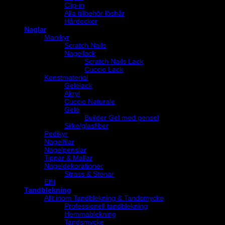
Clip-in
Alla tillbehör löshår
Hårdockor
Naglar
Manikyr
Scratch Nails
Nagellack
Scratch Nails Lack
Cuccio Lack
Konstmaterial
Gelélack
Akryl
Cuccio Naturale
Gelé
Builder Gel med pensel
Silke/glasfiber
Pedikyr
Nagelfilar
Nagelpenslar
Tippar & Mallar
Nageldekorationer
Strass & Stenar
Elfil
Tandblekning
Allt inom Tandblekning & Tandsmycke
Professionell tandblekning
Hemmablekning
Tandsmycke