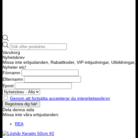
Products
search
Varukorg
Nyhetsbrev
Missa inte erbjudanden, Rabattkoder, VIP-inbjudningar, Utbildningar,
Nyheter etc!
Förnamn
Efternamn
Epost
Genom att fortsätta accepterar du integritetspolicyn
Dela denna sida
Missa inte våra erbjudanden:
REA