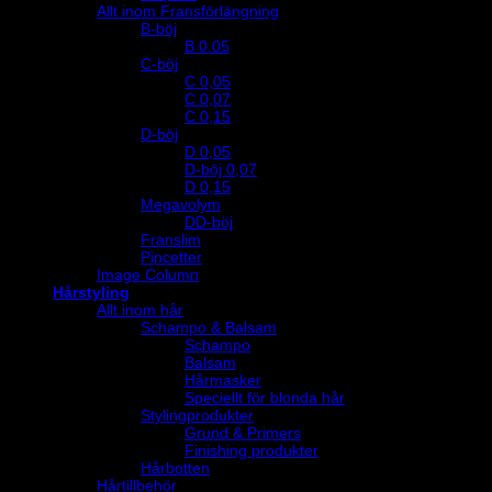
Allt inom Fransförlängning
B-böj
B 0.05
C-böj
C 0,05
C 0,07
C 0,15
D-böj
D 0,05
D-böj 0,07
D 0,15
Megavolym
DD-böj
Franslim
Pincetter
Image Column
Hårstyling
Allt inom hår
Schampo & Balsam
Schampo
Balsam
Hårmasker
Speciellt för blonda hår
Stylingprodukter
Grund & Primers
Finishing produkter
Hårbotten
Hårtillbehör