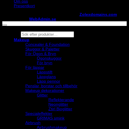
Om oss
Presentkort
Copyright ©
StylistShopen.se
. Hosted at
Zolexdomains.com
maintained by
WebAdmin.se
Products
search
Makeup
Concealer & Foundation
Skuggor & Paletter
För Ögon & Bryn
Ögonskuggor
För bryn
För läppar
Läppstift
Läppglans
Läpp pennor
Penslar, borstar och tillbehör
Makeup dekorationer
Glitter
Reflekterande
Neonglitter
Ztirl Bioglitter
Specialeffekter
GRIMAS smink
Airbrush
Airbrushmakeup