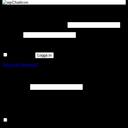
Logga in
Obligatoriskt
Användarnamn eller e-postadress
*
Obligatoriskt
Lösenord
*
Kom ihåg mig
Logga in
Glömt ditt lösenord?
Registrera
Obligatoriskt
E-postadress
*
En länk för att ställa in ett nytt lösenord kommer att skickas till din e-
postadress.
Håll dig uppdaterad om nyheter och våra rea kampanjer