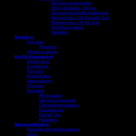
Tandsmycke kristaller
Större kristaller i former
Tandsmycke Guld med kristall
Tandsmycke 18k Klassisk Guld
Tandsmycke 18k Vitt guld
ToothFairy gems
Twinkles
Smycken
Smycken
Armband
Hårdekorationer
Hud & Kroppsvård
Ansiktsvård
Duschkräm
För män
Kroppslotion
Vaxprodukter
För laser
Massage
All Massage
Vibrationsmassage
Cirkulationsmassage
Massageolja
Eterisk Olja
Hälsokost
Salongstillbehör
Personlig Skyddsutrustning
Utsug