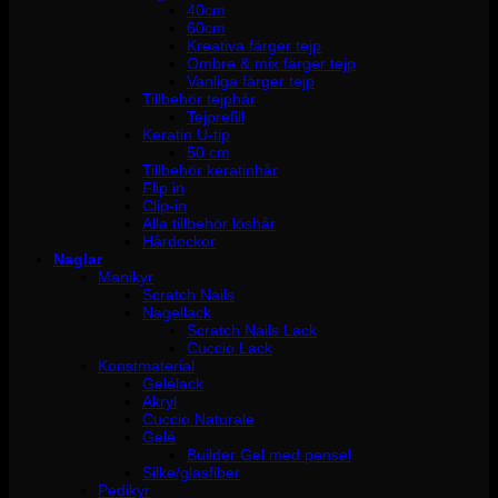
40cm
60cm
Kreativa färger tejp
Ombre & mix färger tejp
Vanliga färger tejp
Tillbehör tejphår
Tejprefill
Keratin U-tip
50 cm
Tillbehör keratinhår
Flip in
Clip-in
Alla tillbehör löshår
Hårdockor
Naglar
Manikyr
Scratch Nails
Nagellack
Scratch Nails Lack
Cuccio Lack
Konstmaterial
Gelélack
Akryl
Cuccio Naturale
Gelé
Builder Gel med pensel
Silke/glasfiber
Pedikyr