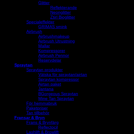
Glitter
Reflekterande
Neonglitter
Ztirl Bioglitter
Specialeffekter
GRIMAS smink
Airbrush
Airbrushmakeup
Airbrush Utrustning
Mallar
Kompressorer
Airbrush Pennor
Reservdelar
Spraytan
Spraytan produkter
Vätska för spraytan/airtan
Spraytan kompressor
Airtan paket
Jantana
BGorgeous Spraytan
Mine Tan Spraytan
För hemmabruk
Paketpriser
Tan tillbehör
Fransar & Bryn
Frans & Brynfärg
Reflectocil
Lashlift & Browlift