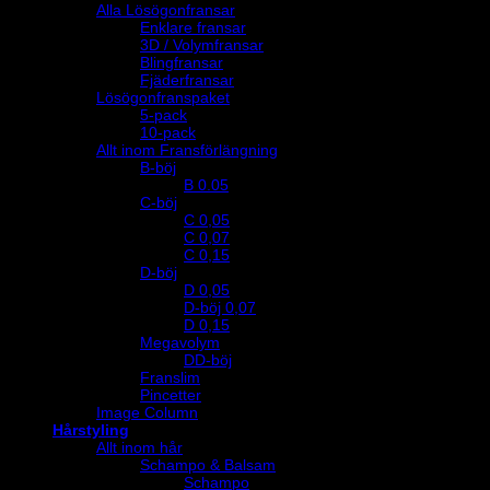
Alla Lösögonfransar
Enklare fransar
3D / Volymfransar
Blingfransar
Fjäderfransar
Lösögonfranspaket
5-pack
10-pack
Allt inom Fransförlängning
B-böj
B 0.05
C-böj
C 0,05
C 0,07
C 0,15
D-böj
D 0,05
D-böj 0,07
D 0,15
Megavolym
DD-böj
Franslim
Pincetter
Image Column
Hårstyling
Allt inom hår
Schampo & Balsam
Schampo