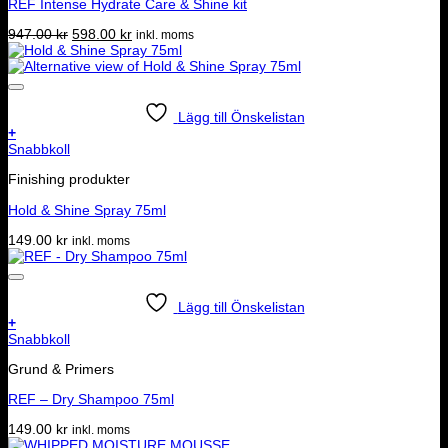
REF Intense Hydrate Care & Shine kit
Det
Det
947.00
kr
598.00
kr
inkl. moms
ursprungliga
nuvarande
priset
priset
var:
är:
947.00 kr.
598.00 kr.
Lägg till Önskelistan
+
Snabbkoll
Finishing produkter
Hold & Shine Spray 75ml
149.00
kr
inkl. moms
Lägg till Önskelistan
+
Snabbkoll
Grund & Primers
REF – Dry Shampoo 75ml
149.00
kr
inkl. moms