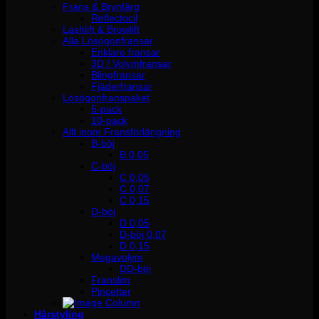
Frans & Brynfärg
Reflectocil
Lashlift & Browlift
Alla Lösögonfransar
Enklare fransar
3D / Volymfransar
Blingfransar
Fjäderfransar
Lösögonfranspaket
5-pack
10-pack
Allt inom Fransförlängning
B-böj
B 0.05
C-böj
C 0,05
C 0,07
C 0,15
D-böj
D 0,05
D-böj 0,07
D 0,15
Megavolym
DD-böj
Franslim
Pincetter
Hårstyling