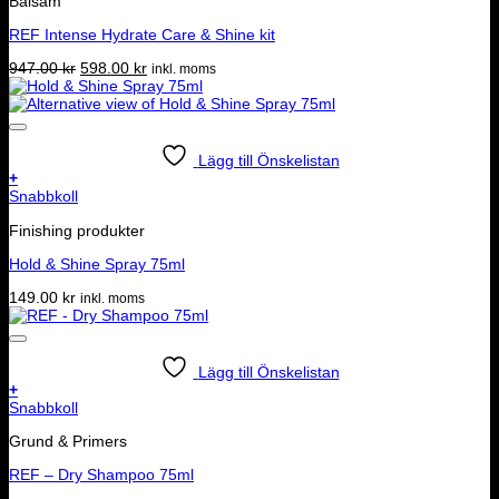
Balsam
REF Intense Hydrate Care & Shine kit
Det
Det
947.00
kr
598.00
kr
inkl. moms
ursprungliga
nuvarande
priset
priset
var:
är:
947.00 kr.
598.00 kr.
Lägg till Önskelistan
+
Snabbkoll
Finishing produkter
Hold & Shine Spray 75ml
149.00
kr
inkl. moms
Lägg till Önskelistan
+
Snabbkoll
Grund & Primers
REF – Dry Shampoo 75ml