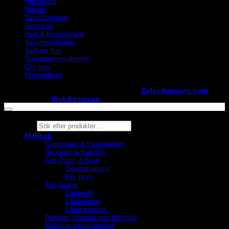
Hårstyling
Naglar
Tandblekning
Smycken
Hud & Kroppsvård
Salongstillbehör
Just for fun
Sommarerbjudande
Om oss
Presentkort
Copyright ©
StylistShopen.se
. Hosted at
Zolexdomains.com
maintained by
WebAdmin.se
Products
search
Makeup
Concealer & Foundation
Skuggor & Paletter
För Ögon & Bryn
Ögonskuggor
För bryn
För läppar
Läppstift
Läppglans
Läpp pennor
Penslar, borstar och tillbehör
Makeup dekorationer