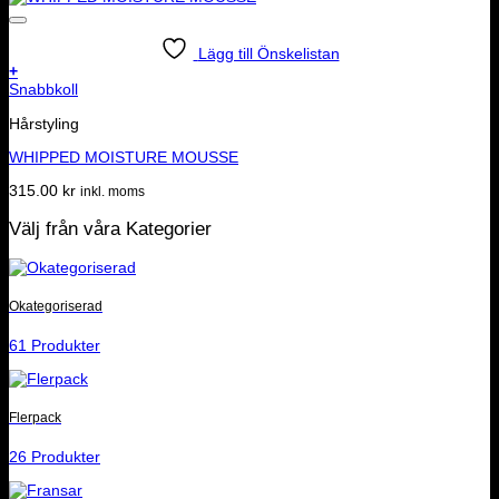
Lägg till Önskelistan
+
Snabbkoll
Hårstyling
WHIPPED MOISTURE MOUSSE
315.00
kr
inkl. moms
Välj från våra Kategorier
Okategoriserad
61 Produkter
Flerpack
26 Produkter