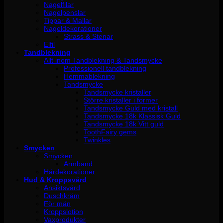
Nagelfilar
Nagelpenslar
Tippar & Mallar
Nageldekorationer
Strass & Stenar
Elfil
Tandblekning
Allt inom Tandblekning & Tandsmycke
Professionell tandblekning
Hemmablekning
Tandsmycke
Tandsmycke kristaller
Större kristaller i former
Tandsmycke Guld med kristall
Tandsmycke 18k Klassisk Guld
Tandsmycke 18k Vitt guld
ToothFairy gems
Twinkles
Smycken
Smycken
Armband
Hårdekorationer
Hud & Kroppsvård
Ansiktsvård
Duschkräm
För män
Kroppslotion
Vaxprodukter