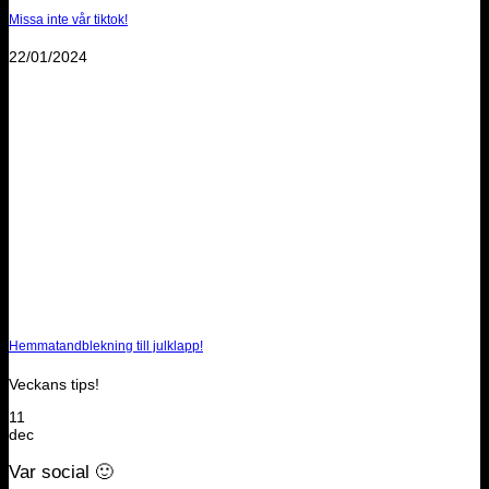
Missa inte vår tiktok!
22/01/2024
Hemmatandblekning till julklapp!
Veckans tips!
11
dec
Var social 🙂