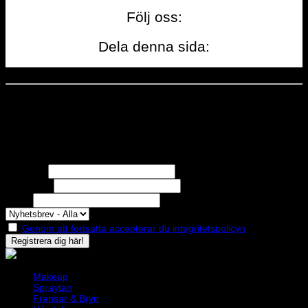
Följ oss:
Dela denna sida:
Dela denna sida
STOLT MEDLEM I
Nyhetsbrev
Missa inga erbjudanden eller nyheter!
Förnamn
Efternamn
Epost
Genom att fortsätta accepterar du integritetspolicyn
Makeup
Spraytan
Fransar & Bryn