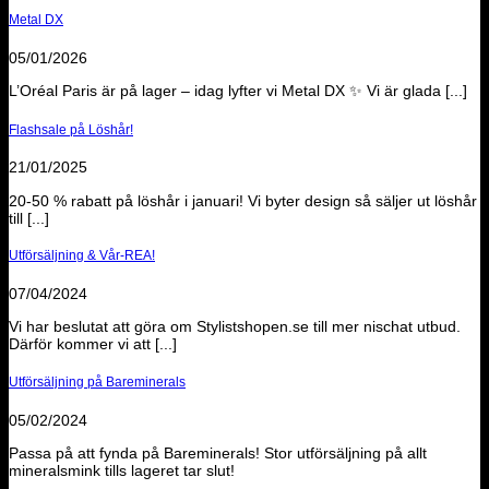
Metal DX
05/01/2026
L’Oréal Paris är på lager – idag lyfter vi Metal DX ✨ Vi är glada [...]
Flashsale på Löshår!
21/01/2025
20-50 % rabatt på löshår i januari! Vi byter design så säljer ut löshår
till [...]
Utförsäljning & Vår-REA!
07/04/2024
Vi har beslutat att göra om Stylistshopen.se till mer nischat utbud.
Därför kommer vi att [...]
Utförsäljning på Bareminerals
05/02/2024
Passa på att fynda på Bareminerals! Stor utförsäljning på allt
mineralsmink tills lageret tar slut!