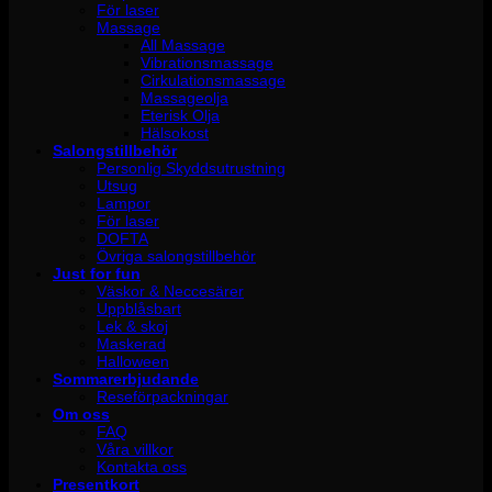
För laser
Massage
All Massage
Vibrationsmassage
Cirkulationsmassage
Massageolja
Eterisk Olja
Hälsokost
Salongstillbehör
Personlig Skyddsutrustning
Utsug
Lampor
För laser
DOFTA
Övriga salongstillbehör
Just for fun
Väskor & Neccesärer
Uppblåsbart
Lek & skoj
Maskerad
Halloween
Sommarerbjudande
Reseförpackningar
Om oss
FAQ
Våra villkor
Kontakta oss
Presentkort