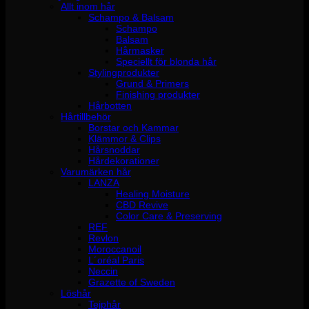
Allt inom hår
Schampo & Balsam
Schampo
Balsam
Hårmasker
Speciellt för blonda hår
Stylingprodukter
Grund & Primers
Finishing produkter
Hårbotten
Hårtillbehör
Borstar och Kammar
Klämmor & Clips
Hårsnoddar
Hårdekorationer
Varumärken hår
LANZA
Healing Moisture
CBD Revive
Color Care & Preserving
REF
Revlon
Moroccanoil
L´oréal Paris
Neccin
Grazette of Sweden
Löshår
Tejphår