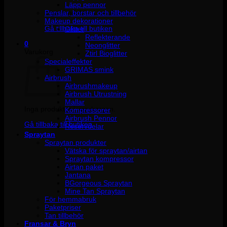
Läpp pennor
Penslar, borstar och tillbehör
Inga produkter i varukorgen.
Makeup dekorationer
Gå tillbaka till butiken
Glitter
Reflekterande
0
Neonglitter
Varukorg
Ztirl Bioglitter
Specialeffekter
GRIMAS smink
Airbrush
Airbrushmakeup
Airbrush Utrustning
Mallar
Inga produkter i varukorgen.
Kompressorer
Airbrush Pennor
Gå tillbaka till butiken
Reservdelar
Spraytan
Spraytan produkter
Vätska för spraytan/airtan
Spraytan kompressor
Airtan paket
Jantana
BGorgeous Spraytan
Mine Tan Spraytan
För hemmabruk
Paketpriser
Tan tillbehör
Fransar & Bryn