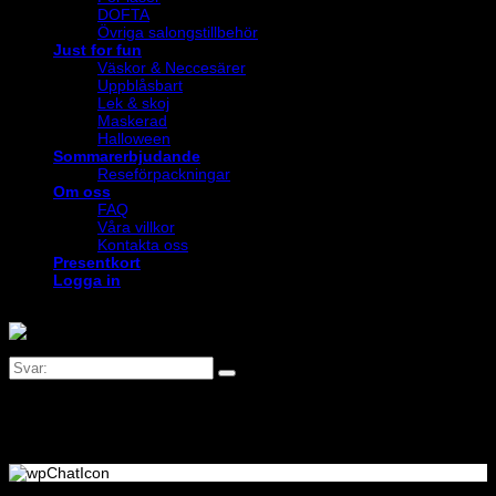
DOFTA
Övriga salongstillbehör
Just for fun
Väskor & Neccesärer
Uppblåsbart
Lek & skoj
Maskerad
Halloween
Sommarerbjudande
Reseförpackningar
Om oss
FAQ
Våra villkor
Kontakta oss
Presentkort
Logga in