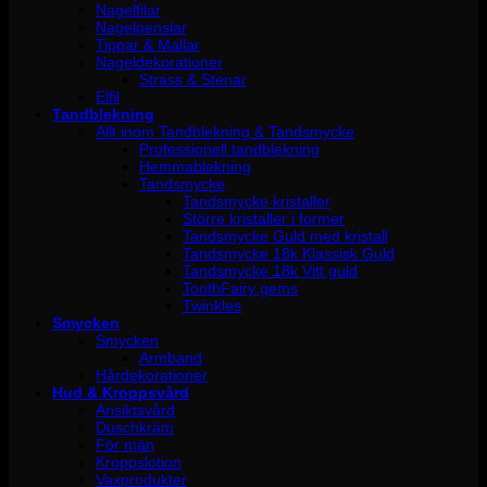
Nagelfilar
Nagelpenslar
Tippar & Mallar
Nageldekorationer
Strass & Stenar
Elfil
Tandblekning
Allt inom Tandblekning & Tandsmycke
Professionell tandblekning
Hemmablekning
Tandsmycke
Tandsmycke kristaller
Större kristaller i former
Tandsmycke Guld med kristall
Tandsmycke 18k Klassisk Guld
Tandsmycke 18k Vitt guld
ToothFairy gems
Twinkles
Smycken
Smycken
Armband
Hårdekorationer
Hud & Kroppsvård
Ansiktsvård
Duschkräm
För män
Kroppslotion
Vaxprodukter