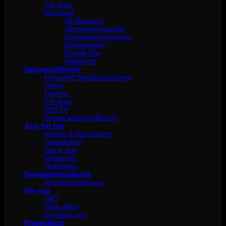
För laser
Massage
All Massage
Vibrationsmassage
Cirkulationsmassage
Massageolja
Eterisk Olja
Hälsokost
Salongstillbehör
Personlig Skyddsutrustning
Utsug
Lampor
För laser
DOFTA
Övriga salongstillbehör
Just for fun
Väskor & Neccesärer
Uppblåsbart
Lek & skoj
Maskerad
Halloween
Sommarerbjudande
Reseförpackningar
Om oss
FAQ
Våra villkor
Kontakta oss
Presentkort