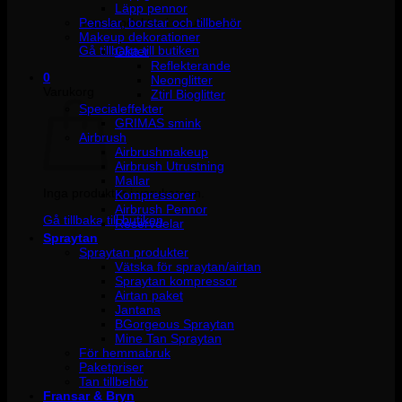
Läpp pennor
Penslar, borstar och tillbehör
Inga produkter i varukorgen.
Makeup dekorationer
Gå tillbaka till butiken
Glitter
Reflekterande
0
Neonglitter
Varukorg
Ztirl Bioglitter
Specialeffekter
GRIMAS smink
Airbrush
Airbrushmakeup
Airbrush Utrustning
Mallar
Inga produkter i varukorgen.
Kompressorer
Airbrush Pennor
Gå tillbaka till butiken
Reservdelar
Spraytan
Spraytan produkter
Vätska för spraytan/airtan
Spraytan kompressor
Airtan paket
Jantana
BGorgeous Spraytan
Mine Tan Spraytan
För hemmabruk
Paketpriser
Tan tillbehör
Fransar & Bryn