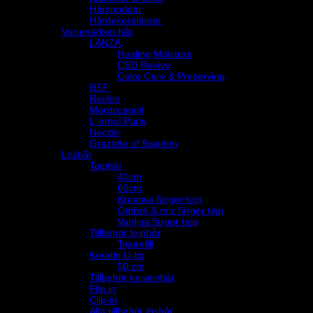
Hårsnoddar
Hårdekorationer
Varumärken hår
LANZA
Healing Moisture
CBD Revive
Color Care & Preserving
REF
Revlon
Moroccanoil
L´oréal Paris
Neccin
Grazette of Sweden
Löshår
Tejphår
40cm
60cm
Kreativa färger tejp
Ombre & mix färger tejp
Vanliga färger tejp
Tillbehör tejphår
Tejprefill
Keratin U-tip
50 cm
Tillbehör keratinhår
Flip in
Clip-in
Alla tillbehör löshår