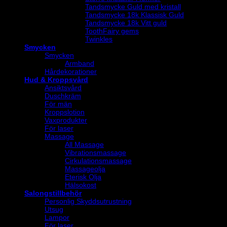
Tandsmycke Guld med kristall
Tandsmycke 18k Klassisk Guld
Tandsmycke 18k Vitt guld
ToothFairy gems
Twinkles
Smycken
Smycken
Armband
Hårdekorationer
Hud & Kroppsvård
Ansiktsvård
Duschkräm
För män
Kroppslotion
Vaxprodukter
För laser
Massage
All Massage
Vibrationsmassage
Cirkulationsmassage
Massageolja
Eterisk Olja
Hälsokost
Salongstillbehör
Personlig Skyddsutrustning
Utsug
Lampor
För laser