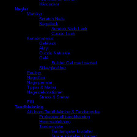
Hårdockor
Naglar
Manikyr
Scratch Nails
Nagellack
Scratch Nails Lack
Cuccio Lack
Konstmaterial
Gelélack
Akryl
Cuccio Naturale
Gelé
Builder Gel med pensel
Silke/glasfiber
Pedikyr
Nagelfilar
Nagelpenslar
Tippar & Mallar
Nageldekorationer
Strass & Stenar
Elfil
Tandblekning
Allt inom Tandblekning & Tandsmycke
Professionell tandblekning
Hemmablekning
Tandsmycke
Tandsmycke kristaller
Större kristaller i former