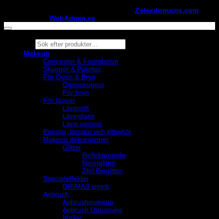
Copyright ©
StylistShopen.se
. Hosted at
Zolexdomains.com
maintained by
WebAdmin.se
Products
search
Makeup
Concealer & Foundation
Skuggor & Paletter
För Ögon & Bryn
Ögonskuggor
För bryn
För läppar
Läppstift
Läppglans
Läpp pennor
Penslar, borstar och tillbehör
Makeup dekorationer
Glitter
Reflekterande
Neonglitter
Ztirl Bioglitter
Specialeffekter
GRIMAS smink
Airbrush
Airbrushmakeup
Airbrush Utrustning
Mallar