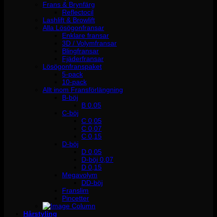
Frans & Brynfärg
Reflectocil
Lashlift & Browlift
Alla Lösögonfransar
Enklare fransar
3D / Volymfransar
Blingfransar
Fjäderfransar
Lösögonfranspaket
5-pack
10-pack
Allt inom Fransförlängning
B-böj
B 0.05
C-böj
C 0,05
C 0,07
C 0,15
D-böj
D 0,05
D-böj 0,07
D 0,15
Megavolym
DD-böj
Franslim
Pincetter
Hårstyling