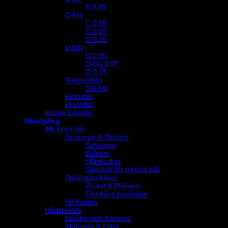
B 0.05
C-böj
C 0,05
C 0,07
C 0,15
D-böj
D 0,05
D-böj 0,07
D 0,15
Megavolym
DD-böj
Franslim
Pincetter
Image Column
Hårstyling
Allt inom hår
Schampo & Balsam
Schampo
Balsam
Hårmasker
Speciellt för blonda hår
Stylingprodukter
Grund & Primers
Finishing produkter
Hårbotten
Hårtillbehör
Borstar och Kammar
Klämmor & Clips