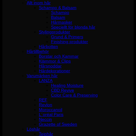
Allt inom hår
Schampo & Balsam
Schampo
Balsam
Hårmasker
Speciellt för blonda hår
Stylingprodukter
Grund & Primers
Finishing produkter
Hårbotten
Hårtillbehör
Borstar och Kammar
Klämmor & Clips
Hårsnoddar
Hårdekorationer
Varumärken hår
LANZA
Healing Moisture
CBD Revive
Color Care & Preserving
REF
Revlon
Moroccanoil
L´oréal Paris
Neccin
Grazette of Sweden
Löshår
Tejphår