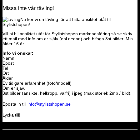
Missa inte vår tävling!
Nu kör vi en tävling för att hitta ansiktet utåt till
Stylistshopen!
Vill ni bli ansiktet utåt för Stylistshopen marknadsföring så se skriv
ett mail med info om er själv (enl nedan) och bifoga 3st bilder. Min
ålder 16 år.
Info vi önskar:
Namn
Epost
Tel
Ort
Ålder
Ev tidigare erfarenhet (foto/modell)
Om er sjäv.
3st bilder (ansikte, helkropp, valfri) i jpeg (max storlek 2mb / bild).
Eposta in till
info@stylistshopen.se
Lycka till!
Dela denna sida
STOLT MEDLEM I