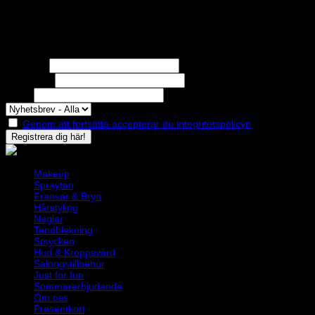
Nyhetsbrev
Missa inga erbjudanden eller nyheter!
Förnamn
Efternamn
Epost
Genom att fortsätta accepterar du integritetspolicyn
Makeup
Spraytan
Fransar & Bryn
Hårstyling
Naglar
Tandblekning
Smycken
Hud & Kroppsvård
Salongstillbehör
Just for fun
Sommarerbjudande
Om oss
Presentkort