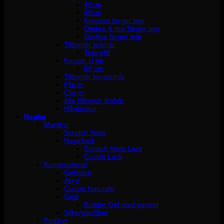
40cm
60cm
Kreativa färger tejp
Ombre & mix färger tejp
Vanliga färger tejp
Tillbehör tejphår
Tejprefill
Keratin U-tip
50 cm
Tillbehör keratinhår
Flip in
Clip-in
Alla tillbehör löshår
Hårdockor
Naglar
Manikyr
Scratch Nails
Nagellack
Scratch Nails Lack
Cuccio Lack
Konstmaterial
Gelélack
Akryl
Cuccio Naturale
Gelé
Builder Gel med pensel
Silke/glasfiber
Pedikyr