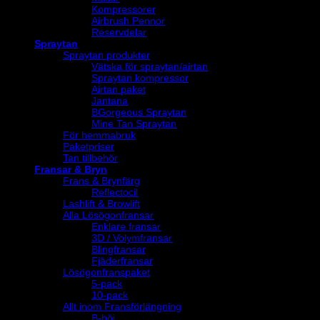
Kompressorer
Airbrush Pennor
Reservdelar
Spraytan
Spraytan produkter
Vätska för spraytan/airtan
Spraytan kompressor
Airtan paket
Jantana
BGorgeous Spraytan
Mine Tan Spraytan
För hemmabruk
Paketpriser
Tan tillbehör
Fransar & Bryn
Frans & Brynfärg
Reflectocil
Lashlift & Browlift
Alla Lösögonfransar
Enklare fransar
3D / Volymfransar
Blingfransar
Fjäderfransar
Lösögonfranspaket
5-pack
10-pack
Allt inom Fransförlängning
B-böj