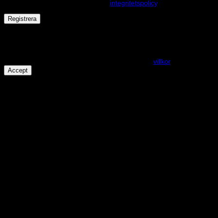
andra ändamål som beskrivs i vår
integritetspolicy
.
Registrera
Får det lov att vara en kaka eller två?
På den här webplatsen använder vi cookies för att alla funktioner
ska fungera som förväntat. För mer info se våra
villkor
.
Accept