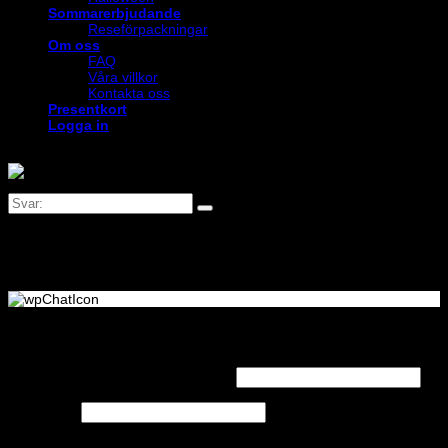
Sommarerbjudande
Reseförpackningar
Om oss
FAQ
Våra villkor
Kontakta oss
Presentkort
Logga in
Logga in
Obligatoriskt
Användarnamn eller e-postadress
*
Obligatoriskt
Lösenord
*