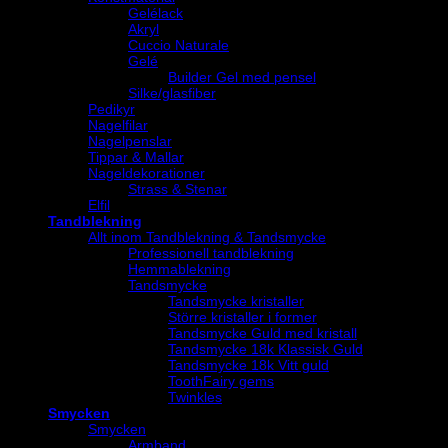
Gelélack
Akryl
Cuccio Naturale
Gelé
Builder Gel med pensel
Silke/glasfiber
Pedikyr
Nagelfilar
Nagelpenslar
Tippar & Mallar
Nageldekorationer
Strass & Stenar
Elfil
Tandblekning
Allt inom Tandblekning & Tandsmycke
Professionell tandblekning
Hemmablekning
Tandsmycke
Tandsmycke kristaller
Större kristaller i former
Tandsmycke Guld med kristall
Tandsmycke 18k Klassisk Guld
Tandsmycke 18k Vitt guld
ToothFairy gems
Twinkles
Smycken
Smycken
Armband