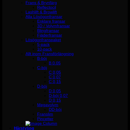
Frans & Brynfärg
Reflectocil
Lashlift & Browlift
Alla Lösögonfransar
Enklare fransar
3D / Volymfransar
Blingfransar
Fjäderfransar
Lösögonfranspaket
5-pack
10-pack
Allt inom Fransförlängning
B-böj
B 0.05
C-böj
C 0,05
C 0,07
C 0,15
D-böj
D 0,05
D-böj 0,07
D 0,15
Megavolym
DD-böj
Franslim
Pincetter
Hårstyling