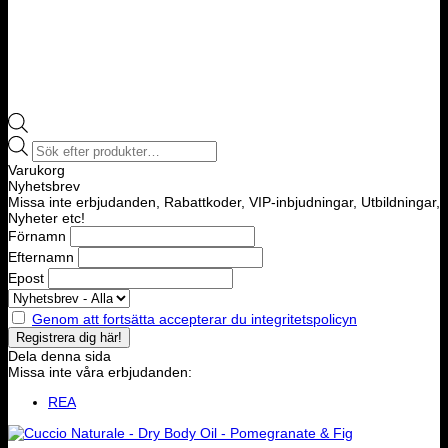
Products
search
Varukorg
Nyhetsbrev
Missa inte erbjudanden, Rabattkoder, VIP-inbjudningar, Utbildningar,
Nyheter etc!
Förnamn
Efternamn
Epost
Genom att fortsätta accepterar du integritetspolicyn
Dela denna sida
Missa inte våra erbjudanden:
REA