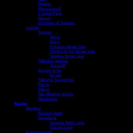
Revlon
Moroccanoil
L´oréal Paris
Neccin
Grazette of Sweden
Löshår
Tejphår
40cm
60cm
Kreativa färger tejp
Ombre & mix färger tejp
Vanliga färger tejp
Tillbehör tejphår
Tejprefill
Keratin U-tip
50 cm
Tillbehör keratinhår
Flip in
Clip-in
Alla tillbehör löshår
Hårdockor
Naglar
Manikyr
Scratch Nails
Nagellack
Scratch Nails Lack
Cuccio Lack
Konstmaterial