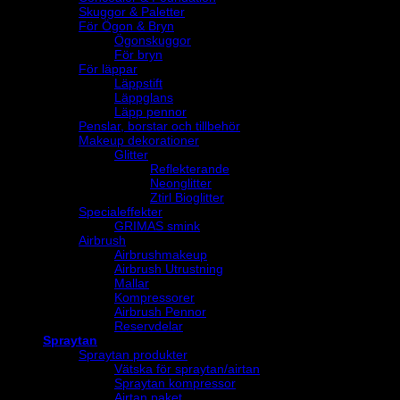
Skuggor & Paletter
För Ögon & Bryn
Ögonskuggor
För bryn
För läppar
Läppstift
Läppglans
Läpp pennor
Penslar, borstar och tillbehör
Makeup dekorationer
Glitter
Reflekterande
Neonglitter
Ztirl Bioglitter
Specialeffekter
GRIMAS smink
Airbrush
Airbrushmakeup
Airbrush Utrustning
Mallar
Kompressorer
Airbrush Pennor
Reservdelar
Spraytan
Spraytan produkter
Vätska för spraytan/airtan
Spraytan kompressor
Airtan paket