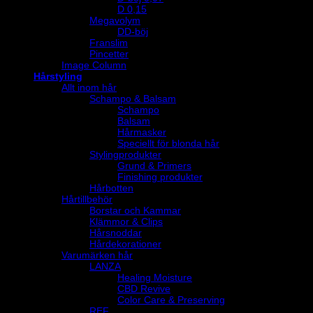
D 0,15
Megavolym
DD-böj
Franslim
Pincetter
Image Column
Hårstyling
Allt inom hår
Schampo & Balsam
Schampo
Balsam
Hårmasker
Speciellt för blonda hår
Stylingprodukter
Grund & Primers
Finishing produkter
Hårbotten
Hårtillbehör
Borstar och Kammar
Klämmor & Clips
Hårsnoddar
Hårdekorationer
Varumärken hår
LANZA
Healing Moisture
CBD Revive
Color Care & Preserving
REF