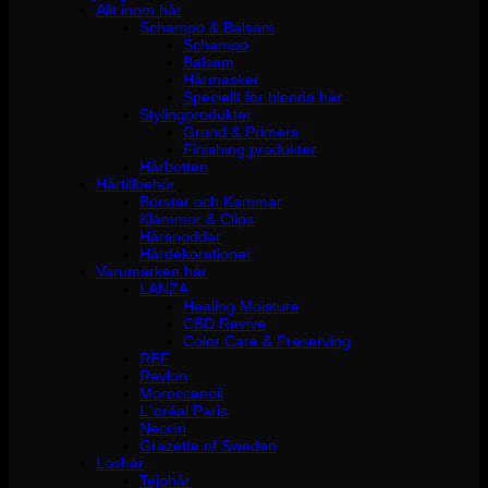
Allt inom hår
Schampo & Balsam
Schampo
Balsam
Hårmasker
Speciellt för blonda hår
Stylingprodukter
Grund & Primers
Finishing produkter
Hårbotten
Hårtillbehör
Borstar och Kammar
Klämmor & Clips
Hårsnoddar
Hårdekorationer
Varumärken hår
LANZA
Healing Moisture
CBD Revive
Color Care & Preserving
REF
Revlon
Moroccanoil
L´oréal Paris
Neccin
Grazette of Sweden
Löshår
Tejphår