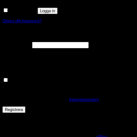
Kom ihåg mig
Logga in
Glömt ditt lösenord?
Registrera
Obligatoriskt
E-postadress
*
En länk för att ställa in ett nytt lösenord kommer att skickas till din e-
postadress.
Håll dig uppdaterad om nyheter och våra rea kampanjer
Dina personuppgifter kommer användas för att förbättra din
upplevelse på webbplatsen, hantera åtkomst till ditt konto och för
andra ändamål som beskrivs i vår
integritetspolicy
.
Registrera
Får det lov att vara en kaka eller två?
På den här webplatsen använder vi cookies för att alla funktioner
ska fungera som förväntat. För mer info se våra
villkor
.