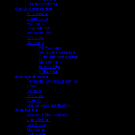
Hårdekorationer
Hud & Kroppsvård
Ansiktsvård
Duschkräm
För män
Kroppslotion
Vaxprodukter
För laser
Massage
All Massage
Vibrationsmassage
Cirkulationsmassage
Massageolja
Eterisk Olja
Hälsokost
Salongstillbehör
Personlig Skyddsutrustning
Utsug
Lampor
För laser
DOFTA
Övriga salongstillbehör
Just for fun
Väskor & Neccesärer
Uppblåsbart
Lek & skoj
Maskerad
Halloween