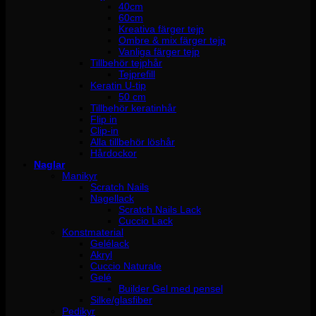
40cm
60cm
Kreativa färger tejp
Ombre & mix färger tejp
Vanliga färger tejp
Tillbehör tejphår
Tejprefill
Keratin U-tip
50 cm
Tillbehör keratinhår
Flip in
Clip-in
Alla tillbehör löshår
Hårdockor
Naglar
Manikyr
Scratch Nails
Nagellack
Scratch Nails Lack
Cuccio Lack
Konstmaterial
Gelélack
Akryl
Cuccio Naturale
Gelé
Builder Gel med pensel
Silke/glasfiber
Pedikyr