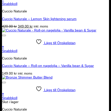
Snabbkoll
Cuccio Naturale
Cuccio Naturale – Lemon Skin lightening serum
Det
Det
420.00
kr
349.00
kr
inkl. moms
ursprungliga
nuvarande
priset
priset
var:
är:
420.00 kr.
349.00 kr.
Lägg till Önskelistan
+
Snabbkoll
Cuccio Naturale
Cuccio Naturale – Roll-on nagelolja – Vanilla bean & Sugar
149.00
kr
inkl. moms
Lägg till Önskelistan
+
Snabbkoll
Slut i lager
Cuccio Naturale