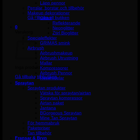
Läpp pennor
Penslar, borstar och tillbehör
Inga produkter i varukorgen.
Makeup dekorationer
Gå tillbaka till butiken
Glitter
Reflekterande
0
Neonglitter
Varukorg
Ztirl Bioglitter
Specialeffekter
GRIMAS smink
Airbrush
Airbrushmakeup
Airbrush Utrustning
Mallar
Inga produkter i varukorgen.
Kompressorer
Airbrush Pennor
Gå tillbaka till butiken
Reservdelar
Spraytan
Spraytan produkter
Vätska för spraytan/airtan
Spraytan kompressor
Airtan paket
Jantana
BGorgeous Spraytan
Mine Tan Spraytan
För hemmabruk
Paketpriser
Tan tillbehör
Fransar & Bryn