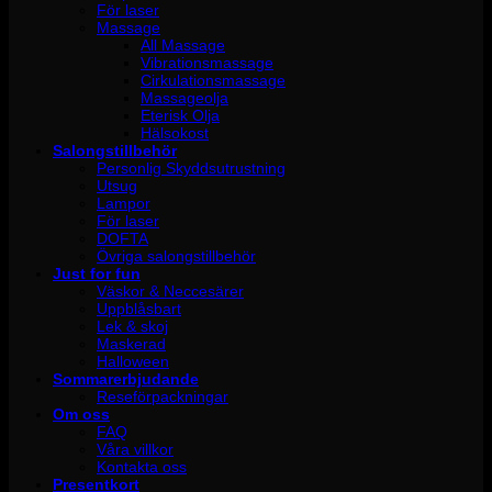
För laser
Massage
All Massage
Vibrationsmassage
Cirkulationsmassage
Massageolja
Eterisk Olja
Hälsokost
Salongstillbehör
Personlig Skyddsutrustning
Utsug
Lampor
För laser
DOFTA
Övriga salongstillbehör
Just for fun
Väskor & Neccesärer
Uppblåsbart
Lek & skoj
Maskerad
Halloween
Sommarerbjudande
Reseförpackningar
Om oss
FAQ
Våra villkor
Kontakta oss
Presentkort