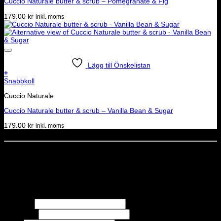
Cuccio Naturale butter & scrub – Pomegranate & Fig
179.00
kr
inkl. moms
Lägg till Önskelistan
+
Snabbkoll
Cuccio Naturale
Cuccio Naturale butter & scrub – Vanilla Bean & Sugar
179.00
kr
inkl. moms
Dela denna sida
STOLT MEDLEM I
Nyhetsbrev
Missa inga erbjudanden eller nyheter!
Förnamn
Efternamn