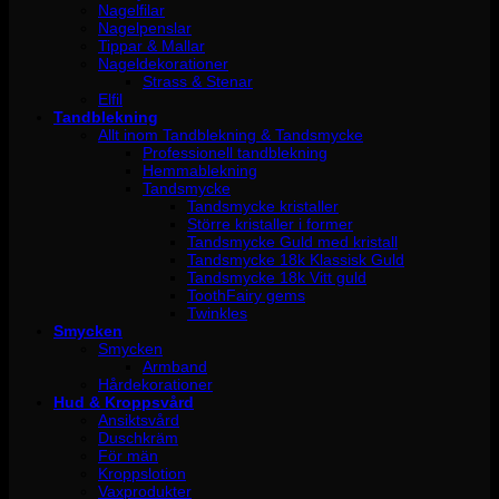
Nagelfilar
Nagelpenslar
Tippar & Mallar
Nageldekorationer
Strass & Stenar
Elfil
Tandblekning
Allt inom Tandblekning & Tandsmycke
Professionell tandblekning
Hemmablekning
Tandsmycke
Tandsmycke kristaller
Större kristaller i former
Tandsmycke Guld med kristall
Tandsmycke 18k Klassisk Guld
Tandsmycke 18k Vitt guld
ToothFairy gems
Twinkles
Smycken
Smycken
Armband
Hårdekorationer
Hud & Kroppsvård
Ansiktsvård
Duschkräm
För män
Kroppslotion
Vaxprodukter