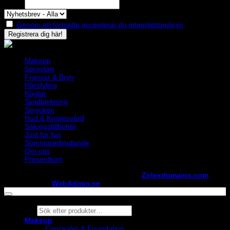
Epost
Genom att fortsätta accepterar du integritetspolicyn
Makeup
Spraytan
Fransar & Bryn
Hårstyling
Naglar
Tandblekning
Smycken
Hud & Kroppsvård
Salongstillbehör
Just for fun
Sommarerbjudande
Om oss
Presentkort
Copyright ©
StylistShopen.se
. Hosted at
Zolexdomains.com
maintained by
WebAdmin.se
Products
search
Makeup
Concealer & Foundation