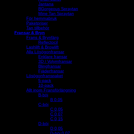
Jantana
BGorgeous Spraytan
Mine Tan Spraytan
För hemmabruk
Paketpriser
Tan tillbehör
Fransar & Bryn
Frans & Brynfärg
Reflectocil
Lashlift & Browlift
Alla Lösögonfransar
Enklare fransar
3D / Volymfransar
Blingfransar
Fjäderfransar
Lösögonfranspaket
5-pack
10-pack
Allt inom Fransförlängning
B-böj
B 0.05
C-böj
C 0,05
C 0,07
C 0,15
D-böj
D 0,05
D-böj 0,07