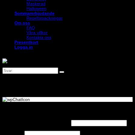
Maskerad
Halloween
Sommarerbjudande
Reseförpackningar
Om oss
FAQ
Våra villkor
Kontakta oss
Presentkort
Logga in
Logga in
Obligatoriskt
Användarnamn eller e-postadress
*
Obligatoriskt
Lösenord
*