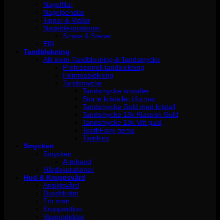
Nagelfilar
Nagelpenslar
Tippar & Mallar
Nageldekorationer
Strass & Stenar
Elfil
Tandblekning
Allt inom Tandblekning & Tandsmycke
Professionell tandblekning
Hemmablekning
Tandsmycke
Tandsmycke kristaller
Större kristaller i former
Tandsmycke Guld med kristall
Tandsmycke 18k Klassisk Guld
Tandsmycke 18k Vitt guld
ToothFairy gems
Twinkles
Smycken
Smycken
Armband
Hårdekorationer
Hud & Kroppsvård
Ansiktsvård
Duschkräm
För män
Kroppslotion
Vaxprodukter