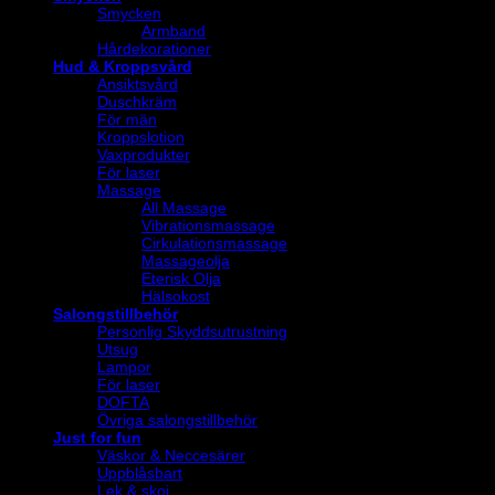
Smycken
Armband
Hårdekorationer
Hud & Kroppsvård
Ansiktsvård
Duschkräm
För män
Kroppslotion
Vaxprodukter
För laser
Massage
All Massage
Vibrationsmassage
Cirkulationsmassage
Massageolja
Eterisk Olja
Hälsokost
Salongstillbehör
Personlig Skyddsutrustning
Utsug
Lampor
För laser
DOFTA
Övriga salongstillbehör
Just for fun
Väskor & Neccesärer
Uppblåsbart
Lek & skoj