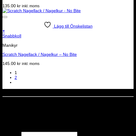
135.00
kr
inkl. moms
Lägg till Önskelistan
+
Snabbkoll
Manikyr
Scratch Nagellack / Nagelkur – No Bite
145.00
kr
inkl. moms
1
2
Dela denna sida
STOLT MEDLEM I
Nyhetsbrev
Missa inga erbjudanden eller nyheter!
Förnamn