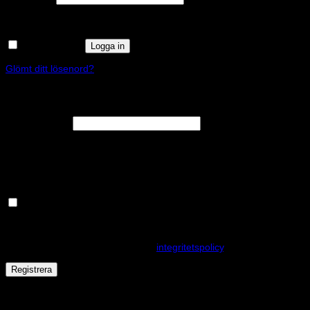
Kom ihåg mig
Logga in
Glömt ditt lösenord?
Registrera
Obligatoriskt
E-postadress
*
En länk för att ställa in ett nytt lösenord kommer att skickas till din e-
postadress.
Håll dig uppdaterad om nyheter och våra rea kampanjer
Dina personuppgifter kommer användas för att förbättra din
upplevelse på webbplatsen, hantera åtkomst till ditt konto och för
andra ändamål som beskrivs i vår
integritetspolicy
.
Registrera
Får det lov att vara en kaka eller två?