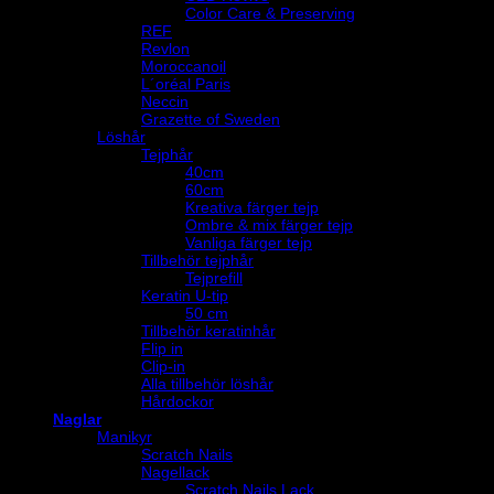
Color Care & Preserving
REF
Revlon
Moroccanoil
L´oréal Paris
Neccin
Grazette of Sweden
Löshår
Tejphår
40cm
60cm
Kreativa färger tejp
Ombre & mix färger tejp
Vanliga färger tejp
Tillbehör tejphår
Tejprefill
Keratin U-tip
50 cm
Tillbehör keratinhår
Flip in
Clip-in
Alla tillbehör löshår
Hårdockor
Naglar
Manikyr
Scratch Nails
Nagellack
Scratch Nails Lack