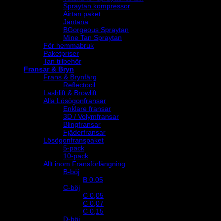
Spraytan kompressor
Airtan paket
Jantana
BGorgeous Spraytan
Mine Tan Spraytan
För hemmabruk
Paketpriser
Tan tillbehör
Fransar & Bryn
Frans & Brynfärg
Reflectocil
Lashlift & Browlift
Alla Lösögonfransar
Enklare fransar
3D / Volymfransar
Blingfransar
Fjäderfransar
Lösögonfranspaket
5-pack
10-pack
Allt inom Fransförlängning
B-böj
B 0.05
C-böj
C 0,05
C 0,07
C 0,15
D-böj