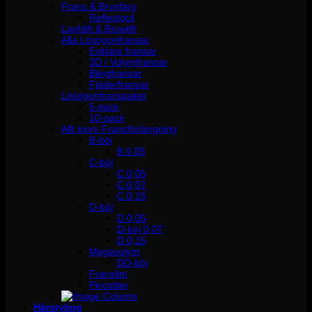
Frans & Brynfärg
Reflectocil
Lashlift & Browlift
Alla Lösögonfransar
Enklare fransar
3D / Volymfransar
Blingfransar
Fjäderfransar
Lösögonfranspaket
5-pack
10-pack
Allt inom Fransförlängning
B-böj
B 0.05
C-böj
C 0,05
C 0,07
C 0,15
D-böj
D 0,05
D-böj 0,07
D 0,15
Megavolym
DD-böj
Franslim
Pincetter
Hårstyling