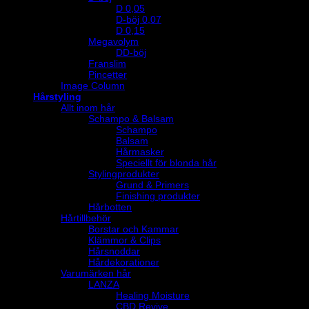
D 0,05
D-böj 0,07
D 0,15
Megavolym
DD-böj
Franslim
Pincetter
Image Column
Hårstyling
Allt inom hår
Schampo & Balsam
Schampo
Balsam
Hårmasker
Speciellt för blonda hår
Stylingprodukter
Grund & Primers
Finishing produkter
Hårbotten
Hårtillbehör
Borstar och Kammar
Klämmor & Clips
Hårsnoddar
Hårdekorationer
Varumärken hår
LANZA
Healing Moisture
CBD Revive