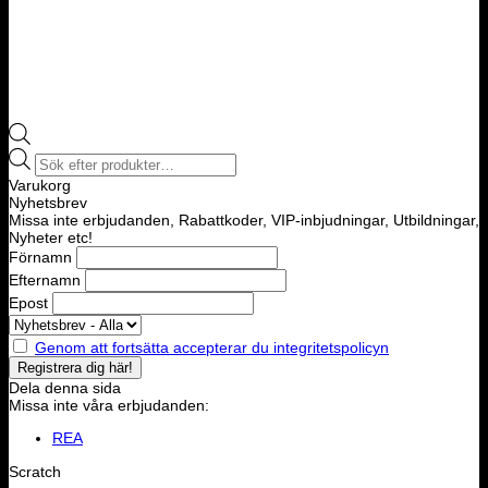
Products
search
Varukorg
Nyhetsbrev
Missa inte erbjudanden, Rabattkoder, VIP-inbjudningar, Utbildningar,
Nyheter etc!
Förnamn
Efternamn
Epost
Genom att fortsätta accepterar du integritetspolicyn
Dela denna sida
Missa inte våra erbjudanden:
REA
Scratch