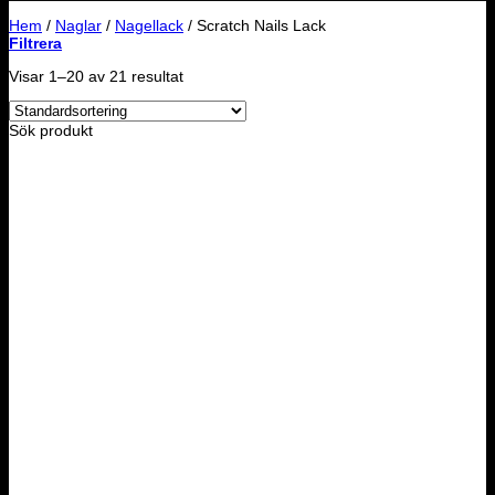
Hem
/
Naglar
/
Nagellack
/
Scratch Nails Lack
Filtrera
Visar 1–20 av 21 resultat
Sök produkt