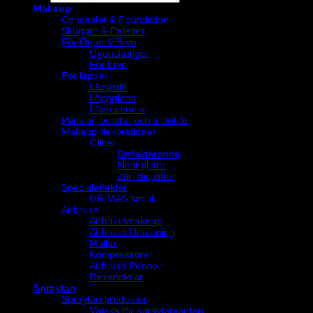
search
Makeup
Concealer & Foundation
Skuggor & Paletter
För Ögon & Bryn
Ögonskuggor
För bryn
För läppar
Läppstift
Läppglans
Läpp pennor
Penslar, borstar och tillbehör
Makeup dekorationer
Glitter
Reflekterande
Neonglitter
Ztirl Bioglitter
Specialeffekter
GRIMAS smink
Airbrush
Airbrushmakeup
Airbrush Utrustning
Mallar
Kompressorer
Airbrush Pennor
Reservdelar
Spraytan
Spraytan produkter
Vätska för spraytan/airtan