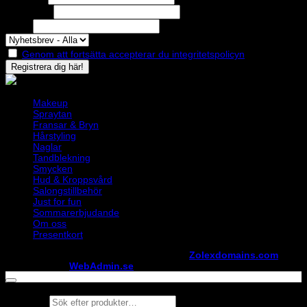
Efternamn
Epost
Genom att fortsätta accepterar du integritetspolicyn
Makeup
Spraytan
Fransar & Bryn
Hårstyling
Naglar
Tandblekning
Smycken
Hud & Kroppsvård
Salongstillbehör
Just for fun
Sommarerbjudande
Om oss
Presentkort
Copyright ©
StylistShopen.se
. Hosted at
Zolexdomains.com
maintained by
WebAdmin.se
Products