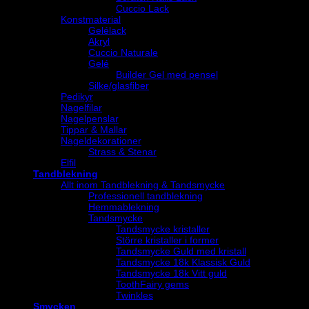
Cuccio Lack
Konstmaterial
Gelélack
Akryl
Cuccio Naturale
Gelé
Builder Gel med pensel
Silke/glasfiber
Pedikyr
Nagelfilar
Nagelpenslar
Tippar & Mallar
Nageldekorationer
Strass & Stenar
Elfil
Tandblekning
Allt inom Tandblekning & Tandsmycke
Professionell tandblekning
Hemmablekning
Tandsmycke
Tandsmycke kristaller
Större kristaller i former
Tandsmycke Guld med kristall
Tandsmycke 18k Klassisk Guld
Tandsmycke 18k Vitt guld
ToothFairy gems
Twinkles
Smycken