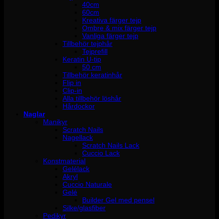
40cm
60cm
Kreativa färger tejp
Ombre & mix färger tejp
Vanliga färger tejp
Tillbehör tejphår
Tejprefill
Keratin U-tip
50 cm
Tillbehör keratinhår
Flip in
Clip-in
Alla tillbehör löshår
Hårdockor
Naglar
Manikyr
Scratch Nails
Nagellack
Scratch Nails Lack
Cuccio Lack
Konstmaterial
Gelélack
Akryl
Cuccio Naturale
Gelé
Builder Gel med pensel
Silke/glasfiber
Pedikyr