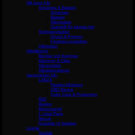
Allt inom hår
Schampo & Balsam
Schampo
Balsam
Hårmasker
Speciellt för blonda hår
Stylingprodukter
Grund & Primers
Finishing produkter
Hårbotten
Hårtillbehör
Borstar och Kammar
Klämmor & Clips
Hårsnoddar
Hårdekorationer
Varumärken hår
LANZA
Healing Moisture
CBD Revive
Color Care & Preserving
REF
Revlon
Moroccanoil
L´oréal Paris
Neccin
Grazette of Sweden
Löshår
Tejphår