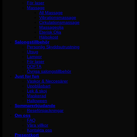
För laser
Massage
All Massage
Vibrationsmassage
Cirkulationsmassage
Massageolja
Eterisk Olja
Hälsokost
Salongstillbehör
Personlig Skyddsutrustning
Utsug
Lampor
För laser
DOFTA
Övriga salongstillbehör
Just for fun
Väskor & Neccesärer
Uppblåsbart
Lek & skoj
Maskerad
Halloween
Sommarerbjudande
Reseförpackningar
Om oss
FAQ
Våra villkor
Kontakta oss
Presentkort