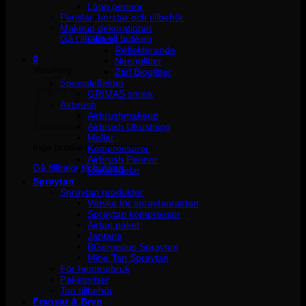
Läpp pennor
Penslar, borstar och tillbehör
Inga produkter i varukorgen.
Makeup dekorationer
Gå tillbaka till butiken
Glitter
Reflekterande
0
Neonglitter
Varukorg
Ztirl Bioglitter
Specialeffekter
GRIMAS smink
Airbrush
Airbrushmakeup
Airbrush Utrustning
Mallar
Inga produkter i varukorgen.
Kompressorer
Airbrush Pennor
Gå tillbaka till butiken
Reservdelar
Spraytan
Spraytan produkter
Vätska för spraytan/airtan
Spraytan kompressor
Airtan paket
Jantana
BGorgeous Spraytan
Mine Tan Spraytan
För hemmabruk
Paketpriser
Tan tillbehör
Fransar & Bryn