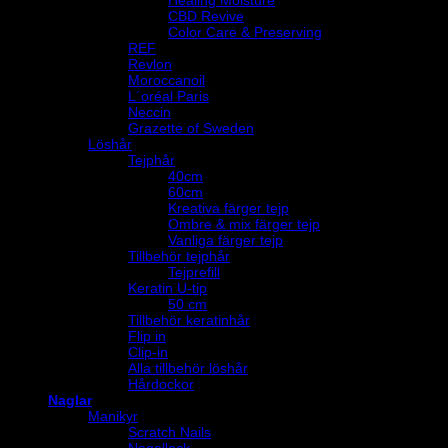
CBD Revive
Color Care & Preserving
REF
Revlon
Moroccanoil
L´oréal Paris
Neccin
Grazette of Sweden
Löshår
Tejphår
40cm
60cm
Kreativa färger tejp
Ombre & mix färger tejp
Vanliga färger tejp
Tillbehör tejphår
Tejprefill
Keratin U-tip
50 cm
Tillbehör keratinhår
Flip in
Clip-in
Alla tillbehör löshår
Hårdockor
Naglar
Manikyr
Scratch Nails
Nagellack