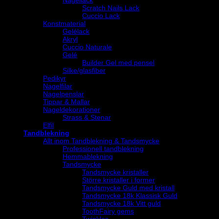
Scratch Nails Lack
Cuccio Lack
Konstmaterial
Gelélack
Akryl
Cuccio Naturale
Gelé
Builder Gel med pensel
Silke/glasfiber
Pedikyr
Nagelfilar
Nagelpenslar
Tippar & Mallar
Nageldekorationer
Strass & Stenar
Elfil
Tandblekning
Allt inom Tandblekning & Tandsmycke
Professionell tandblekning
Hemmablekning
Tandsmycke
Tandsmycke kristaller
Större kristaller i former
Tandsmycke Guld med kristall
Tandsmycke 18k Klassisk Guld
Tandsmycke 18k Vitt guld
ToothFairy gems
Twinkles