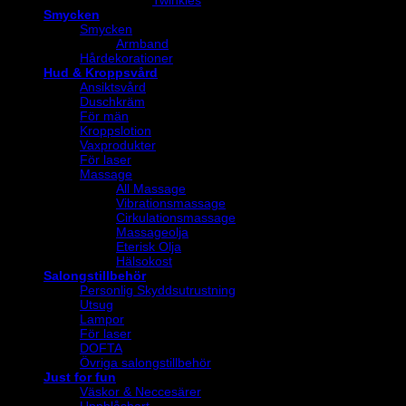
Smycken
Smycken
Armband
Hårdekorationer
Hud & Kroppsvård
Ansiktsvård
Duschkräm
För män
Kroppslotion
Vaxprodukter
För laser
Massage
All Massage
Vibrationsmassage
Cirkulationsmassage
Massageolja
Eterisk Olja
Hälsokost
Salongstillbehör
Personlig Skyddsutrustning
Utsug
Lampor
För laser
DOFTA
Övriga salongstillbehör
Just for fun
Väskor & Neccesärer
Uppblåsbart