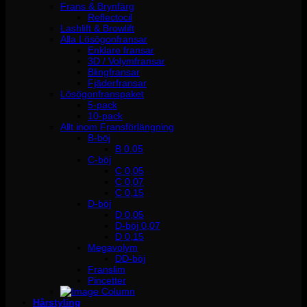
Frans & Brynfärg
Reflectocil
Lashlift & Browlift
Alla Lösögonfransar
Enklare fransar
3D / Volymfransar
Blingfransar
Fjäderfransar
Lösögonfranspaket
5-pack
10-pack
Allt inom Fransförlängning
B-böj
B 0.05
C-böj
C 0,05
C 0,07
C 0,15
D-böj
D 0,05
D-böj 0,07
D 0,15
Megavolym
DD-böj
Franslim
Pincetter
Hårstyling