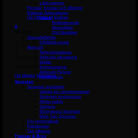
Läpp pennor
Penslar, borstar och tillbehör
Inga produkter i varukorgen.
Makeup dekorationer
Gå tillbaka till butiken
Glitter
Reflekterande
0
Neonglitter
Varukorg
Ztirl Bioglitter
Specialeffekter
GRIMAS smink
Airbrush
Airbrushmakeup
Airbrush Utrustning
Mallar
Inga produkter i varukorgen.
Kompressorer
Airbrush Pennor
Gå tillbaka till butiken
Reservdelar
Spraytan
Spraytan produkter
Vätska för spraytan/airtan
Spraytan kompressor
Airtan paket
Jantana
BGorgeous Spraytan
Mine Tan Spraytan
För hemmabruk
Paketpriser
Tan tillbehör
Fransar & Bryn