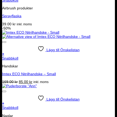
Snabbkoll
Airbrush produkter
Sprayflaska
39.00
kr
inkl. moms
-50%
Lägg till Önskelistan
+
Snabbkoll
Handskar
Imtex ECO Nitrilhandske – Small
Det
Det
169.00
kr
85.00
kr
inkl. moms
ursprungliga
nuvarande
priset
priset
var:
är:
169.00 kr.
85.00 kr.
Lägg till Önskelistan
+
Snabbkoll
Naglar