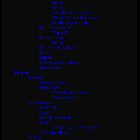
40cm
60cm
Kreativa färger tejp
Ombre & mix färger tejp
Vanliga färger tejp
Tillbehör tejphår
Tejprefill
Keratin U-tip
50 cm
Tillbehör keratinhår
Flip in
Clip-in
Alla tillbehör löshår
Hårdockor
Naglar
Manikyr
Scratch Nails
Nagellack
Scratch Nails Lack
Cuccio Lack
Konstmaterial
Gelélack
Akryl
Cuccio Naturale
Gelé
Builder Gel med pensel
Silke/glasfiber
Pedikyr