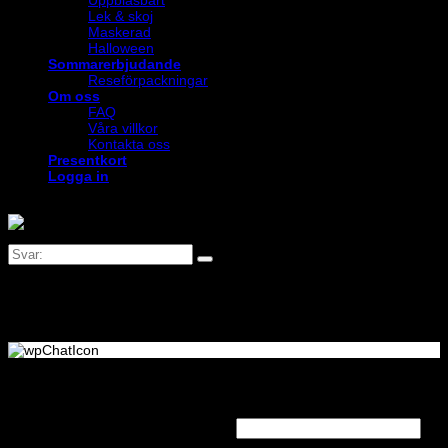
Lek & skoj
Maskerad
Halloween
Sommarerbjudande
Reseförpackningar
Om oss
FAQ
Våra villkor
Kontakta oss
Presentkort
Logga in
Logga in
Obligatoriskt
Användarnamn eller e-postadress
*