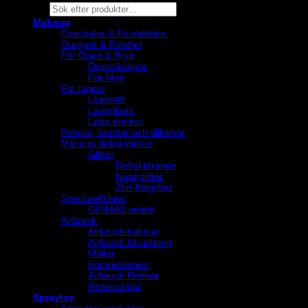
Products
search
Makeup
Concealer & Foundation
Skuggor & Paletter
För Ögon & Bryn
Ögonskuggor
För bryn
För läppar
Läppstift
Läppglans
Läpp pennor
Penslar, borstar och tillbehör
Makeup dekorationer
Glitter
Reflekterande
Neonglitter
Ztirl Bioglitter
Specialeffekter
GRIMAS smink
Airbrush
Airbrushmakeup
Airbrush Utrustning
Mallar
Kompressorer
Airbrush Pennor
Reservdelar
Spraytan
Spraytan produkter