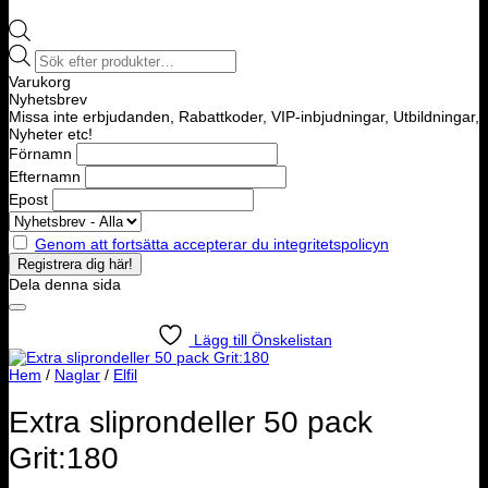
Products
search
Varukorg
Nyhetsbrev
Missa inte erbjudanden, Rabattkoder, VIP-inbjudningar, Utbildningar,
Nyheter etc!
Förnamn
Efternamn
Epost
Genom att fortsätta accepterar du integritetspolicyn
Dela denna sida
Lägg till Önskelistan
Hem
/
Naglar
/
Elfil
Extra sliprondeller 50 pack
Grit:180