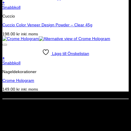
+
Snabbkoll
Cuccio
Cuccio Color Veneer Design Powder – Clear 45g
198.00
kr
inkl. moms
Lägg till Önskelistan
+
Snabbkoll
Nageldekorationer
Crome Hologram
149.00
kr
inkl. moms
Dela denna sida
STOLT MEDLEM I
Nyhetsbrev
Missa inga erbjudanden eller nyheter!