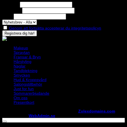
Förnamn
Efternamn
Epost
Genom att fortsätta accepterar du integritetspolicyn
Makeup
Spraytan
Fransar & Bryn
Hårstyling
Naglar
Tandblekning
Smycken
Hud & Kroppsvård
Salongstillbehör
Just for fun
Sommarerbjudande
Om oss
Presentkort
Copyright ©
StylistShopen.se
. Hosted at
Zolexdomains.com
maintained by
WebAdmin.se