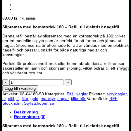
89.00
kr
inkl. moms
Slipremsa med kornstorlek 180 – Refill till elektrisk nagelfil
Denna refill består av slipremsor med en kornstorlek på 180, vilket
ger en medelfin slipyta som är perfekt för att forma och jämna ut
naglar. Slipremsorna är utformade för att användas med en elektrisk
nagelfil och passar utmärkt för både naturliga naglar och
konstnaglar.
Perfekt för professionellt bruk eller hemmabruk, dessa refillremsor
säkerställer en jämn och skonsam slipning, vilket bidrar till ett snyggt
och välvårdat resultat.
Extra
sliprondeller
Lägg till i varukorg
50
Artikelnr:
08-04180-50
Kategorier:
Elfil
,
Naglar
Etiketter:
akrylnaglar
,
pack
el
,
elfil
,
fil
,
filar
,
gelé
,
manikyr
,
naglar
,
tillbehör
Varumärke:
REF
Grit:180
Stockholm
,
Stylistshopen.se
mängd
Beskrivning
Recensioner (0)
Slipremsa med kornstorlek 180 – Refill till elektrisk nagelfil