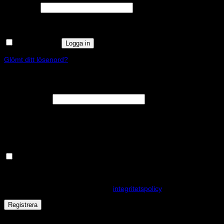
Obligatoriskt
Lösenord
*
Kom ihåg mig
Logga in
Glömt ditt lösenord?
Registrera
Obligatoriskt
E-postadress
*
En länk för att ställa in ett nytt lösenord kommer att skickas till din e-
postadress.
Håll dig uppdaterad om nyheter och våra rea kampanjer
Dina personuppgifter kommer användas för att förbättra din
upplevelse på webbplatsen, hantera åtkomst till ditt konto och för
andra ändamål som beskrivs i vår
integritetspolicy
.
Registrera
Får det lov att vara en kaka eller två?