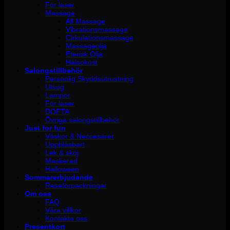
För laser
Massage
All Massage
Vibrationsmassage
Cirkulationsmassage
Massageolja
Eterisk Olja
Hälsokost
Salongstillbehör
Personlig Skyddsutrustning
Utsug
Lampor
För laser
DOFTA
Övriga salongstillbehör
Just for fun
Väskor & Neccesärer
Uppblåsbart
Lek & skoj
Maskerad
Halloween
Sommarerbjudande
Reseförpackningar
Om oss
FAQ
Våra villkor
Kontakta oss
Presentkort