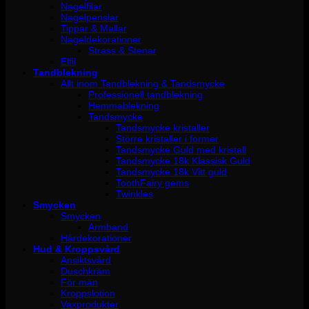
Nagelfilar
Nagelpenslar
Tippar & Mallar
Nageldekorationer
Strass & Stenar
Elfil
Tandblekning
Allt inom Tandblekning & Tandsmycke
Professionell tandblekning
Hemmablekning
Tandsmycke
Tandsmycke kristaller
Större kristaller i former
Tandsmycke Guld med kristall
Tandsmycke 18k Klassisk Guld
Tandsmycke 18k Vitt guld
ToothFairy gems
Twinkles
Smycken
Smycken
Armband
Hårdekorationer
Hud & Kroppsvård
Ansiktsvård
Duschkräm
För män
Kroppslotion
Vaxprodukter