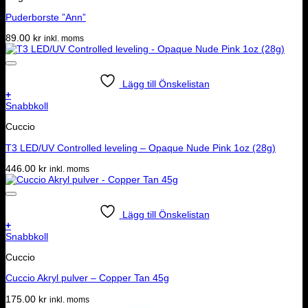
Puderborste ”Ann”
89.00
kr
inkl. moms
Lägg till Önskelistan
+
Snabbkoll
Cuccio
T3 LED/UV Controlled leveling – Opaque Nude Pink 1oz (28g)
446.00
kr
inkl. moms
Lägg till Önskelistan
+
Snabbkoll
Cuccio
Cuccio Akryl pulver – Copper Tan 45g
175.00
kr
inkl. moms