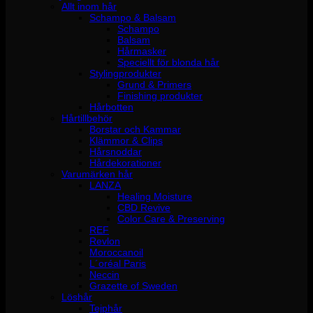
Allt inom hår
Schampo & Balsam
Schampo
Balsam
Hårmasker
Speciellt för blonda hår
Stylingprodukter
Grund & Primers
Finishing produkter
Hårbotten
Hårtillbehör
Borstar och Kammar
Klämmor & Clips
Hårsnoddar
Hårdekorationer
Varumärken hår
LANZA
Healing Moisture
CBD Revive
Color Care & Preserving
REF
Revlon
Moroccanoil
L´oréal Paris
Neccin
Grazette of Sweden
Löshår
Tejphår