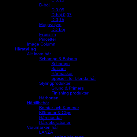
D-böj
D 0,05
D-böj 0,07
D 0,15
Megavolym
DD-böj
Franslim
Pincetter
Image Column
Hårstyling
Allt inom hår
Schampo & Balsam
Schampo
Balsam
Hårmasker
Speciellt för blonda hår
Stylingprodukter
Grund & Primers
Finishing produkter
Hårbotten
Hårtillbehör
Borstar och Kammar
Klämmor & Clips
Hårsnoddar
Hårdekorationer
Varumärken hår
LANZA
Healing Moisture