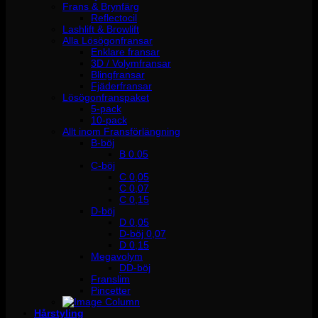
Frans & Brynfärg
Reflectocil
Lashlift & Browlift
Alla Lösögonfransar
Enklare fransar
3D / Volymfransar
Blingfransar
Fjäderfransar
Lösögonfranspaket
5-pack
10-pack
Allt inom Fransförlängning
B-böj
B 0.05
C-böj
C 0,05
C 0,07
C 0,15
D-böj
D 0,05
D-böj 0,07
D 0,15
Megavolym
DD-böj
Franslim
Pincetter
Hårstyling