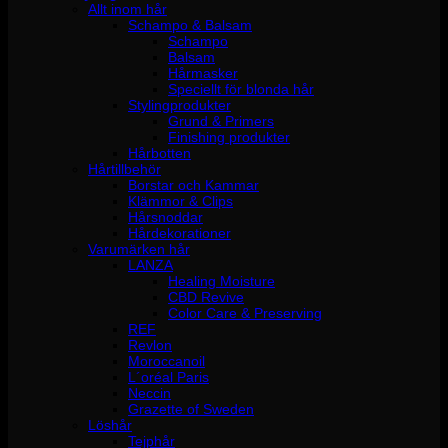
Allt inom hår
Schampo & Balsam
Schampo
Balsam
Hårmasker
Speciellt för blonda hår
Stylingprodukter
Grund & Primers
Finishing produkter
Hårbotten
Hårtillbehör
Borstar och Kammar
Klämmor & Clips
Hårsnoddar
Hårdekorationer
Varumärken hår
LANZA
Healing Moisture
CBD Revive
Color Care & Preserving
REF
Revlon
Moroccanoil
L´oréal Paris
Neccin
Grazette of Sweden
Löshår
Tejphår