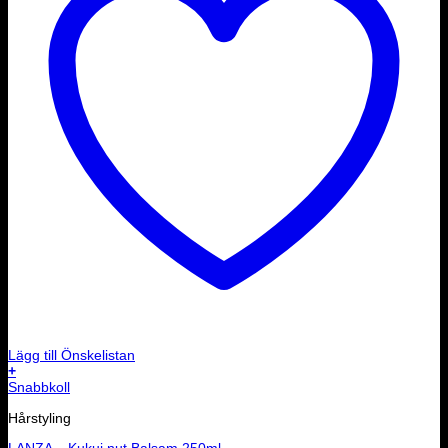
Lägg till Önskelistan
+
Snabbkoll
Hårstyling
LANZA – Kukui nut Balsam 250ml