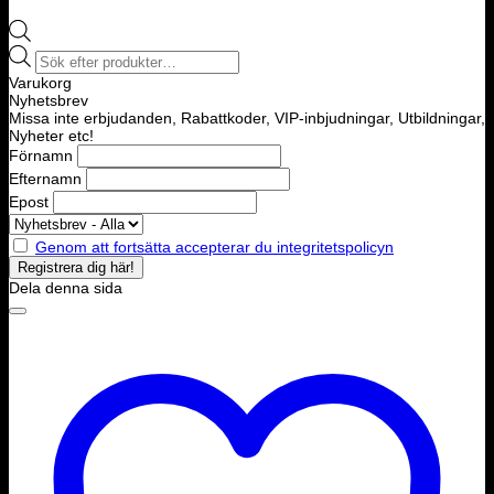
Products
search
Varukorg
Nyhetsbrev
Missa inte erbjudanden, Rabattkoder, VIP-inbjudningar, Utbildningar,
Nyheter etc!
Förnamn
Efternamn
Epost
Genom att fortsätta accepterar du integritetspolicyn
Dela denna sida