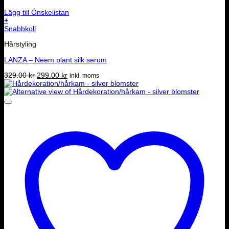
Lägg till Önskelistan
+
Snabbkoll
Hårstyling
LANZA – Neem plant silk serum
Det
Det
329.00
kr
299.00
kr
inkl. moms
ursprungliga
nuvarande
priset
priset
var:
är:
329.00 kr.
299.00 kr.