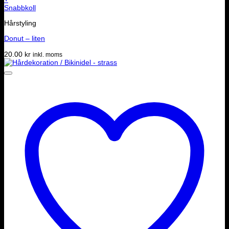
Snabbkoll
Hårstyling
Donut – liten
20.00
kr
inkl. moms