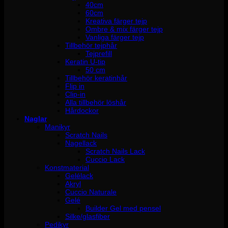
40cm
60cm
Kreativa färger tejp
Ombre & mix färger tejp
Vanliga färger tejp
Tillbehör tejphår
Tejprefill
Keratin U-tip
50 cm
Tillbehör keratinhår
Flip in
Clip-in
Alla tillbehör löshår
Hårdockor
Naglar
Manikyr
Scratch Nails
Nagellack
Scratch Nails Lack
Cuccio Lack
Konstmaterial
Gelélack
Akryl
Cuccio Naturale
Gelé
Builder Gel med pensel
Silke/glasfiber
Pedikyr