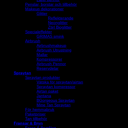
Penslar, borstar och tillbehör
Makeup dekorationer
Glitter
Reflekterande
Neonglitter
Ztirl Bioglitter
Specialeffekter
GRIMAS smink
Airbrush
Airbrushmakeup
Airbrush Utrustning
Mallar
Kompressorer
Airbrush Pennor
Reservdelar
Spraytan
Spraytan produkter
Vätska för spraytan/airtan
Spraytan kompressor
Airtan paket
Jantana
BGorgeous Spraytan
Mine Tan Spraytan
För hemmabruk
Paketpriser
Tan tillbehör
Fransar & Bryn
Frans & Brynfärg