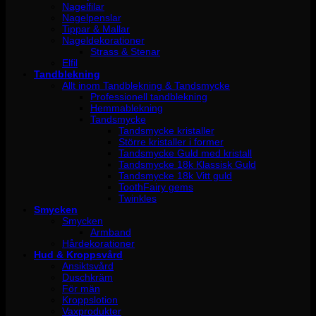
Nagelfilar
Nagelpenslar
Tippar & Mallar
Nageldekorationer
Strass & Stenar
Elfil
Tandblekning
Allt inom Tandblekning & Tandsmycke
Professionell tandblekning
Hemmablekning
Tandsmycke
Tandsmycke kristaller
Större kristaller i former
Tandsmycke Guld med kristall
Tandsmycke 18k Klassisk Guld
Tandsmycke 18k Vitt guld
ToothFairy gems
Twinkles
Smycken
Smycken
Armband
Hårdekorationer
Hud & Kroppsvård
Ansiktsvård
Duschkräm
För män
Kroppslotion
Vaxprodukter