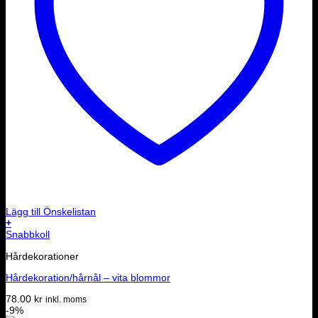
Lägg till Önskelistan
+
Snabbkoll
Hårdekorationer
Hårdekoration/hårnål – vita blommor
78.00
kr
inkl. moms
-9%