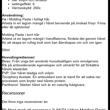
Ger volym och struktur
settingeffekt: 6
Värmeskydd: 260c
Användning:
Ha i Molding Paste i fuktigt hår:
Arbeta in en lagom mängd i håret beroende på önskad frisyr. Föna
eller låt självtorka!
Molding Paste i torrt hår:
Arbeta ut en lagom mängd i handflatorna, fördela det genom håret
för att skapa en rufsig look som kan återskapas om och om igen.
50ml
Huvudingredienser:
Bivax: Från unga bin används huvudsakligen som emulgerare.
Rik på antioxiderande egenskaper och utmärkt för att förbättra
hårets elasticitet.
PVP: Ger håret stadga och volym
Tocophery Acetate: En antioxidant som är känd för att sakta ner
processen som bryter ned hårets protein.
Panthenol: Stärker håret och är en naturlig fuktgivare.
Recensioner
Det finns inga recensioner än.