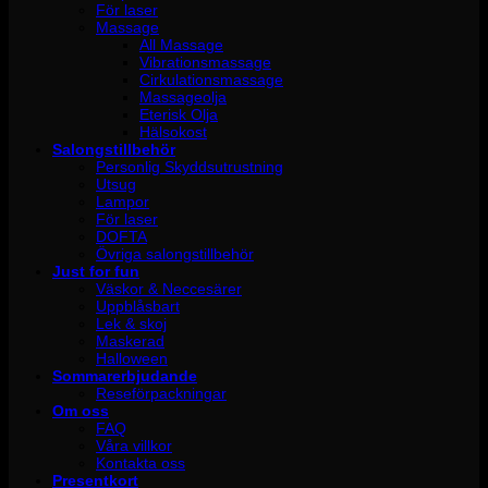
För laser
Massage
All Massage
Vibrationsmassage
Cirkulationsmassage
Massageolja
Eterisk Olja
Hälsokost
Salongstillbehör
Personlig Skyddsutrustning
Utsug
Lampor
För laser
DOFTA
Övriga salongstillbehör
Just for fun
Väskor & Neccesärer
Uppblåsbart
Lek & skoj
Maskerad
Halloween
Sommarerbjudande
Reseförpackningar
Om oss
FAQ
Våra villkor
Kontakta oss
Presentkort