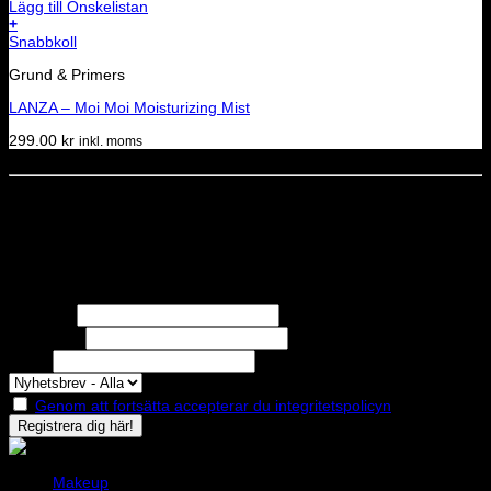
Lägg till Önskelistan
+
Snabbkoll
Grund & Primers
LANZA – Moi Moi Moisturizing Mist
299.00
kr
inkl. moms
Dela denna sida
STOLT MEDLEM I
Nyhetsbrev
Missa inga erbjudanden eller nyheter!
Förnamn
Efternamn
Epost
Genom att fortsätta accepterar du integritetspolicyn
Makeup