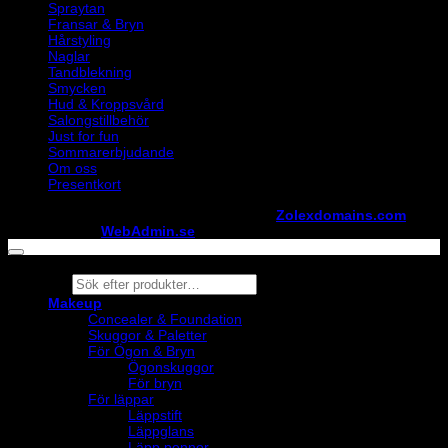
Spraytan
Fransar & Bryn
Hårstyling
Naglar
Tandblekning
Smycken
Hud & Kroppsvård
Salongstillbehör
Just for fun
Sommarerbjudande
Om oss
Presentkort
Copyright ©
StylistShopen.se
. Hosted at
Zolexdomains.com
maintained by
WebAdmin.se
Products
search
Makeup
Concealer & Foundation
Skuggor & Paletter
För Ögon & Bryn
Ögonskuggor
För bryn
För läppar
Läppstift
Läppglans
Läpp pennor