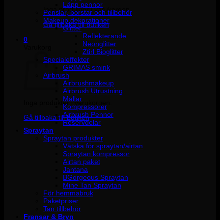
Läpp pennor
Inga produkter i varukorgen.
Penslar, borstar och tillbehör
Makeup dekorationer
Gå tillbaka till butiken
Glitter
Reflekterande
0
Neonglitter
Varukorg
Ztirl Bioglitter
Specialeffekter
GRIMAS smink
Airbrush
Airbrushmakeup
Airbrush Utrustning
Mallar
Inga produkter i varukorgen.
Kompressorer
Airbrush Pennor
Gå tillbaka till butiken
Reservdelar
Spraytan
Spraytan produkter
Vätska för spraytan/airtan
Spraytan kompressor
Airtan paket
Jantana
BGorgeous Spraytan
Mine Tan Spraytan
För hemmabruk
Paketpriser
Tan tillbehör
Fransar & Bryn