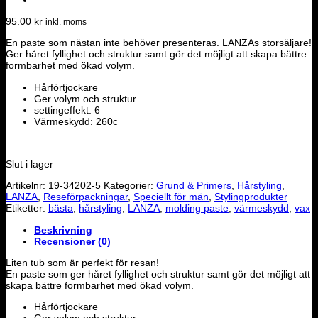
95.00
kr
inkl. moms
En paste som nästan inte behöver presenteras. LANZAs storsäljare!
Ger håret fyllighet och struktur samt gör det möjligt att skapa bättre
formbarhet med ökad volym.
Hårförtjockare
Ger volym och struktur
settingeffekt: 6
Värmeskydd: 260c
Slut i lager
Artikelnr:
19-34202-5
Kategorier:
Grund & Primers
,
Hårstyling
,
LANZA
,
Reseförpackningar
,
Speciellt för män
,
Stylingprodukter
Etiketter:
bästa
,
hårstyling
,
LANZA
,
molding paste
,
värmeskydd
,
vax
Beskrivning
Recensioner (0)
Liten tub som är perfekt för resan!
En paste som ger håret fyllighet och struktur samt gör det möjligt att
skapa bättre formbarhet med ökad volym.
Hårförtjockare