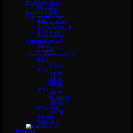
Frans & Brynfärg
Reflectocil
Lashlift & Browlift
Alla Lösögonfransar
Enklare fransar
3D / Volymfransar
Blingfransar
Fjäderfransar
Lösögonfranspaket
5-pack
10-pack
Allt inom Fransförlängning
B-böj
B 0.05
C-böj
C 0,05
C 0,07
C 0,15
D-böj
D 0,05
D-böj 0,07
D 0,15
Megavolym
DD-böj
Franslim
Pincetter
Hårstyling