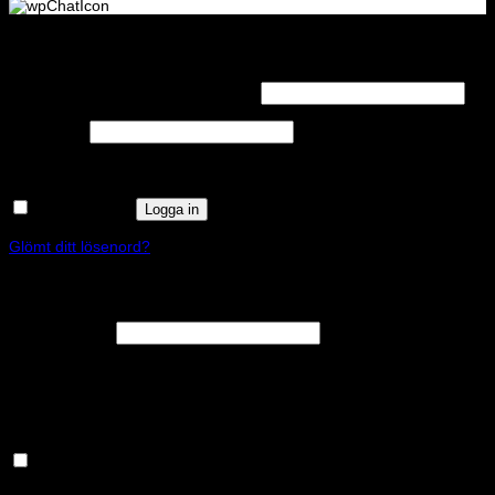
Logga in
Obligatoriskt
Användarnamn eller e-postadress
*
Obligatoriskt
Lösenord
*
Kom ihåg mig
Logga in
Glömt ditt lösenord?
Registrera
Obligatoriskt
E-postadress
*
En länk för att ställa in ett nytt lösenord kommer att skickas till din e-
postadress.
Håll dig uppdaterad om nyheter och våra rea kampanjer
Dina personuppgifter kommer användas för att förbättra din