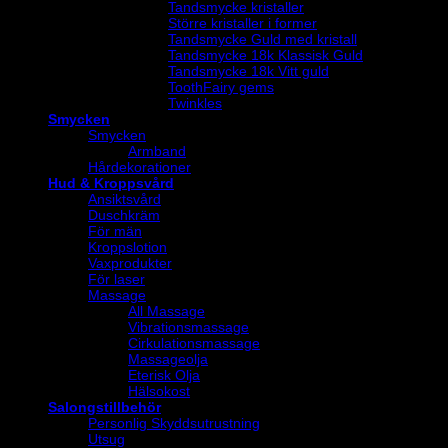
Tandsmycke kristaller
Större kristaller i former
Tandsmycke Guld med kristall
Tandsmycke 18k Klassisk Guld
Tandsmycke 18k Vitt guld
ToothFairy gems
Twinkles
Smycken
Smycken
Armband
Hårdekorationer
Hud & Kroppsvård
Ansiktsvård
Duschkräm
För män
Kroppslotion
Vaxprodukter
För laser
Massage
All Massage
Vibrationsmassage
Cirkulationsmassage
Massageolja
Eterisk Olja
Hälsokost
Salongstillbehör
Personlig Skyddsutrustning
Utsug