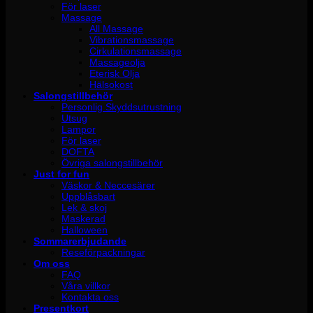
För laser
Massage
All Massage
Vibrationsmassage
Cirkulationsmassage
Massageolja
Eterisk Olja
Hälsokost
Salongstillbehör
Personlig Skyddsutrustning
Utsug
Lampor
För laser
DOFTA
Övriga salongstillbehör
Just for fun
Väskor & Neccesärer
Uppblåsbart
Lek & skoj
Maskerad
Halloween
Sommarerbjudande
Reseförpackningar
Om oss
FAQ
Våra villkor
Kontakta oss
Presentkort