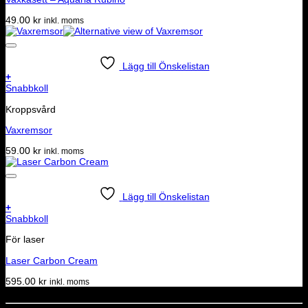
49.00
kr
inkl. moms
Lägg till Önskelistan
+
Snabbkoll
Kroppsvård
Vaxremsor
59.00
kr
inkl. moms
Lägg till Önskelistan
+
Snabbkoll
För laser
Laser Carbon Cream
595.00
kr
inkl. moms
Dela denna sida