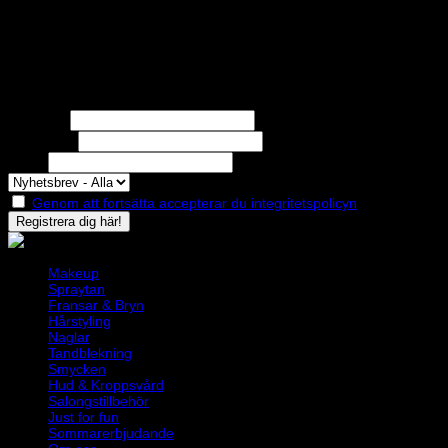
STOLT MEDLEM I
Nyhetsbrev
Missa inga erbjudanden eller nyheter!
Förnamn
Efternamn
Epost
Genom att fortsätta accepterar du integritetspolicyn
Makeup
Spraytan
Fransar & Bryn
Hårstyling
Naglar
Tandblekning
Smycken
Hud & Kroppsvård
Salongstillbehör
Just for fun
Sommarerbjudande