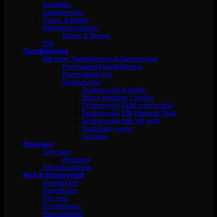
Nagelfilar
Nagelpenslar
Tippar & Mallar
Nageldekorationer
Strass & Stenar
Elfil
Tandblekning
Allt inom Tandblekning & Tandsmycke
Professionell tandblekning
Hemmablekning
Tandsmycke
Tandsmycke kristaller
Större kristaller i former
Tandsmycke Guld med kristall
Tandsmycke 18k Klassisk Guld
Tandsmycke 18k Vitt guld
ToothFairy gems
Twinkles
Smycken
Smycken
Armband
Hårdekorationer
Hud & Kroppsvård
Ansiktsvård
Duschkräm
För män
Kroppslotion
Vaxprodukter