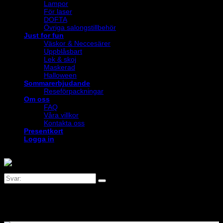
Lampor
För laser
DOFTA
Övriga salongstillbehör
Just for fun
Väskor & Neccesärer
Uppblåsbart
Lek & skoj
Maskerad
Halloween
Sommarerbjudande
Reseförpackningar
Om oss
FAQ
Våra villkor
Kontakta oss
Presentkort
Logga in