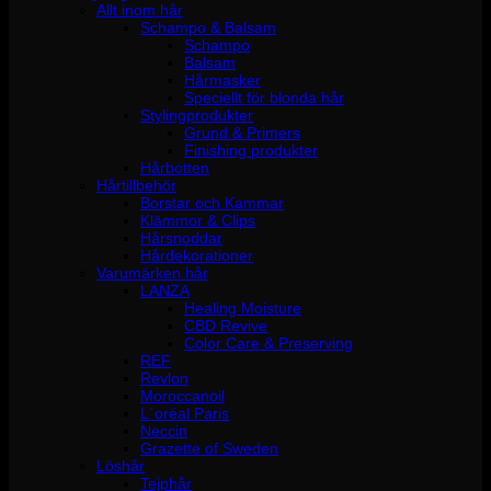
Allt inom hår
Schampo & Balsam
Schampo
Balsam
Hårmasker
Speciellt för blonda hår
Stylingprodukter
Grund & Primers
Finishing produkter
Hårbotten
Hårtillbehör
Borstar och Kammar
Klämmor & Clips
Hårsnoddar
Hårdekorationer
Varumärken hår
LANZA
Healing Moisture
CBD Revive
Color Care & Preserving
REF
Revlon
Moroccanoil
L´oréal Paris
Neccin
Grazette of Sweden
Löshår
Tejphår