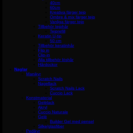
40cm
60cm
Kreativa färger tejp
Ombre & mix färger tejp
Vanliga färger tejp
Tillbehör tejphår
Tejprefill
Keratin U-tip
50 cm
Tillbehör keratinhår
Flip in
Clip-in
Alla tillbehör löshår
Hårdockor
Naglar
Manikyr
Scratch Nails
Nagellack
Scratch Nails Lack
Cuccio Lack
Konstmaterial
Gelélack
Akryl
Cuccio Naturale
Gelé
Builder Gel med pensel
Silke/glasfiber
Pedikyr