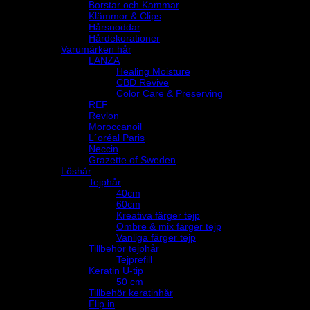
Borstar och Kammar
Klämmor & Clips
Hårsnoddar
Hårdekorationer
Varumärken hår
LANZA
Healing Moisture
CBD Revive
Color Care & Preserving
REF
Revlon
Moroccanoil
L´oréal Paris
Neccin
Grazette of Sweden
Löshår
Tejphår
40cm
60cm
Kreativa färger tejp
Ombre & mix färger tejp
Vanliga färger tejp
Tillbehör tejphår
Tejprefill
Keratin U-tip
50 cm
Tillbehör keratinhår
Flip in