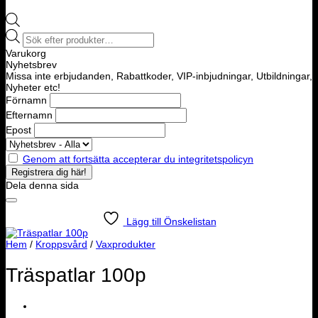
Products
search
Varukorg
Nyhetsbrev
Missa inte erbjudanden, Rabattkoder, VIP-inbjudningar, Utbildningar,
Nyheter etc!
Förnamn
Efternamn
Epost
Genom att fortsätta accepterar du integritetspolicyn
Dela denna sida
Lägg till Önskelistan
Hem
/
Kroppsvård
/
Vaxprodukter
Träspatlar 100p