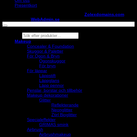
Om oss
Presentkort
Copyright ©
StylistShopen.se
. Hosted at
Zolexdomains.com
maintained by
WebAdmin.se
Products
search
Makeup
Concealer & Foundation
Skuggor & Paletter
För Ögon & Bryn
Ögonskuggor
För bryn
För läppar
Läppstift
Läppglans
Läpp pennor
Penslar, borstar och tillbehör
Makeup dekorationer
Glitter
Reflekterande
Neonglitter
Ztirl Bioglitter
Specialeffekter
GRIMAS smink
Airbrush
Airbrushmakeup