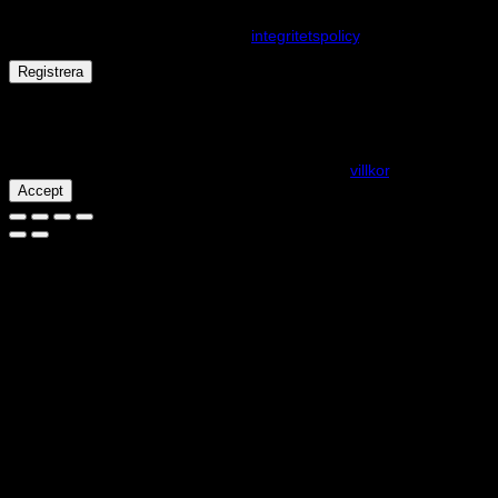
upplevelse på webbplatsen, hantera åtkomst till ditt konto och för
andra ändamål som beskrivs i vår
integritetspolicy
.
Registrera
Får det lov att vara en kaka eller två?
På den här webplatsen använder vi cookies för att alla funktioner
ska fungera som förväntat. För mer info se våra
villkor
.
Accept