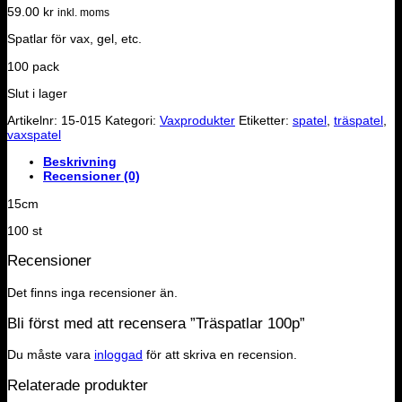
59.00
kr
inkl. moms
Spatlar för vax, gel, etc.
100 pack
Slut i lager
Artikelnr:
15-015
Kategori:
Vaxprodukter
Etiketter:
spatel
,
träspatel
,
vaxspatel
Beskrivning
Recensioner (0)
15cm
100 st
Recensioner
Det finns inga recensioner än.
Bli först med att recensera ”Träspatlar 100p”
Du måste vara
inloggad
för att skriva en recension.
Relaterade produkter