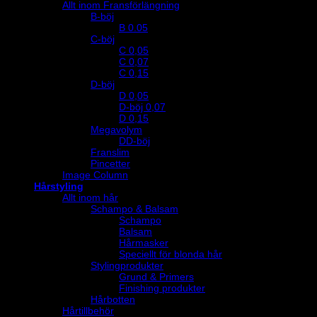
Allt inom Fransförlängning
B-böj
B 0.05
C-böj
C 0,05
C 0,07
C 0,15
D-böj
D 0,05
D-böj 0,07
D 0,15
Megavolym
DD-böj
Franslim
Pincetter
Image Column
Hårstyling
Allt inom hår
Schampo & Balsam
Schampo
Balsam
Hårmasker
Speciellt för blonda hår
Stylingprodukter
Grund & Primers
Finishing produkter
Hårbotten
Hårtillbehör