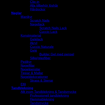
Clip-in
Alla tillbehör löshår
Hårdockor
Naglar
Manikyr
Scratch Nails
Nagellack
Scratch Nails Lack
Cuccio Lack
Konstmaterial
Gelélack
Akryl
Cuccio Naturale
Gelé
Builder Gel med pensel
Silke/glasfiber
Pedikyr
Nagelfilar
Nagelpenslar
Tippar & Mallar
Nageldekorationer
Strass & Stenar
Elfil
Tandblekning
Allt inom Tandblekning & Tandsmycke
Professionell tandblekning
Hemmablekning
Tandsmycke