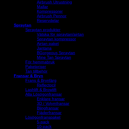
Airbrush Utrustning
Mallar
Kompressorer
Airbrush Pennor
Reservdelar
Spraytan
Spraytan produkter
Vätska för spraytan/airtan
Spraytan kompressor
Airtan paket
Jantana
BGorgeous Spraytan
Mine Tan Spraytan
För hemmabruk
Paketpriser
Tan tillbehör
Fransar & Bryn
Frans & Brynfärg
Reflectocil
Lashlift & Browlift
Alla Lösögonfransar
Enklare fransar
3D / Volymfransar
Blingfransar
Fjäderfransar
Lösögonfranspaket
5-pack
10-pack