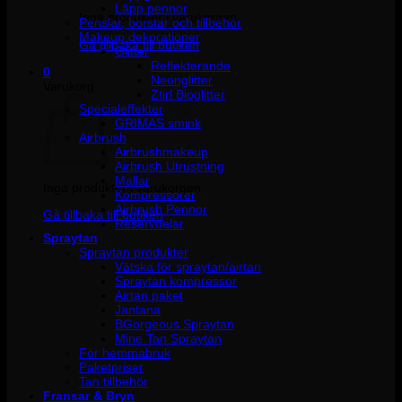
Läpp pennor
Inga produkter i varukorgen.
Penslar, borstar och tillbehör
Makeup dekorationer
Gå tillbaka till butiken
Glitter
Reflekterande
0
Neonglitter
Varukorg
Ztirl Bioglitter
Specialeffekter
GRIMAS smink
Airbrush
Airbrushmakeup
Airbrush Utrustning
Mallar
Inga produkter i varukorgen.
Kompressorer
Airbrush Pennor
Gå tillbaka till butiken
Reservdelar
Spraytan
Spraytan produkter
Vätska för spraytan/airtan
Spraytan kompressor
Airtan paket
Jantana
BGorgeous Spraytan
Mine Tan Spraytan
För hemmabruk
Paketpriser
Tan tillbehör
Fransar & Bryn