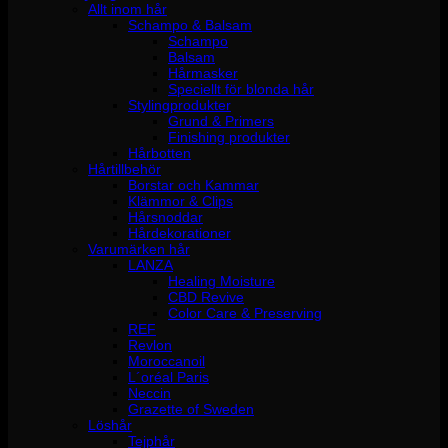
Allt inom hår
Schampo & Balsam
Schampo
Balsam
Hårmasker
Speciellt för blonda hår
Stylingprodukter
Grund & Primers
Finishing produkter
Hårbotten
Hårtillbehör
Borstar och Kammar
Klämmor & Clips
Hårsnoddar
Hårdekorationer
Varumärken hår
LANZA
Healing Moisture
CBD Revive
Color Care & Preserving
REF
Revlon
Moroccanoil
L´oréal Paris
Neccin
Grazette of Sweden
Löshår
Tejphår