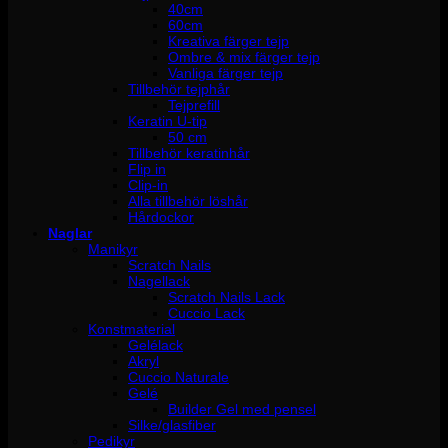
40cm
60cm
Kreativa färger tejp
Ombre & mix färger tejp
Vanliga färger tejp
Tillbehör tejphår
Tejprefill
Keratin U-tip
50 cm
Tillbehör keratinhår
Flip in
Clip-in
Alla tillbehör löshår
Hårdockor
Naglar
Manikyr
Scratch Nails
Nagellack
Scratch Nails Lack
Cuccio Lack
Konstmaterial
Gelélack
Akryl
Cuccio Naturale
Gelé
Builder Gel med pensel
Silke/glasfiber
Pedikyr