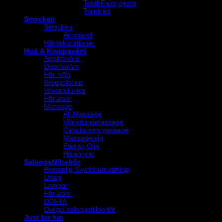
ToothFairy gems
Twinkles
Smycken
Smycken
Armband
Hårdekorationer
Hud & Kroppsvård
Ansiktsvård
Duschkräm
För män
Kroppslotion
Vaxprodukter
För laser
Massage
All Massage
Vibrationsmassage
Cirkulationsmassage
Massageolja
Eterisk Olja
Hälsokost
Salongstillbehör
Personlig Skyddsutrustning
Utsug
Lampor
För laser
DOFTA
Övriga salongstillbehör
Just for fun