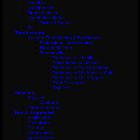
Nagelfilar
Nagelpenslar
Tippar & Mallar
Nageldekorationer
Strass & Stenar
Elfil
Tandblekning
Allt inom Tandblekning & Tandsmycke
Professionell tandblekning
Hemmablekning
Tandsmycke
Tandsmycke kristaller
Större kristaller i former
Tandsmycke Guld med kristall
Tandsmycke 18k Klassisk Guld
Tandsmycke 18k Vitt guld
ToothFairy gems
Twinkles
Smycken
Smycken
Armband
Hårdekorationer
Hud & Kroppsvård
Ansiktsvård
Duschkräm
För män
Kroppslotion
Vaxprodukter