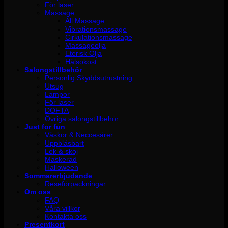
För laser
Massage
All Massage
Vibrationsmassage
Cirkulationsmassage
Massageolja
Eterisk Olja
Hälsokost
Salongstillbehör
Personlig Skyddsutrustning
Utsug
Lampor
För laser
DOFTA
Övriga salongstillbehör
Just for fun
Väskor & Neccesärer
Uppblåsbart
Lek & skoj
Maskerad
Halloween
Sommarerbjudande
Reseförpackningar
Om oss
FAQ
Våra villkor
Kontakta oss
Presentkort