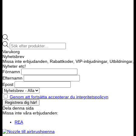
Products
search
Varukorg
Nyhetsbrev
Missa inte erbjudanden, Rabattkoder, VIP-inbjudningar, Utbildningar,
Nyheter etc!
Förnamn
Efternamn
Epost
Genom att fortsätta accepterar du integritetspolicyn
Dela denna sida
Missa inte våra erbjudanden:
REA