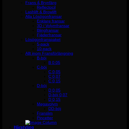
Frans & Brynfärg
Reflectocil
Lashlift & Browlift
Alla Lösögonfransar
Enklare fransar
3D / Volymfransar
Blingfransar
Fjäderfransar
Lösögonfranspaket
5-pack
10-pack
Allt inom Fransförlängning
B-böj
B 0.05
C-böj
C 0,05
C 0,07
C 0,15
D-böj
D 0,05
D-böj 0,07
D 0,15
Megavolym
DD-böj
Franslim
Pincetter
Hårstyling