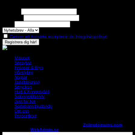
Nyhetsbrev
Missa inga erbjudanden eller nyheter!
Förnamn
Efternamn
Epost
Genom att fortsätta accepterar du integritetspolicyn
Makeup
Spraytan
Fransar & Bryn
Hårstyling
Naglar
Tandblekning
Smycken
Hud & Kroppsvård
Salongstillbehör
Just for fun
Sommarerbjudande
Om oss
Presentkort
Copyright ©
StylistShopen.se
. Hosted at
Zolexdomains.com
maintained by
WebAdmin.se