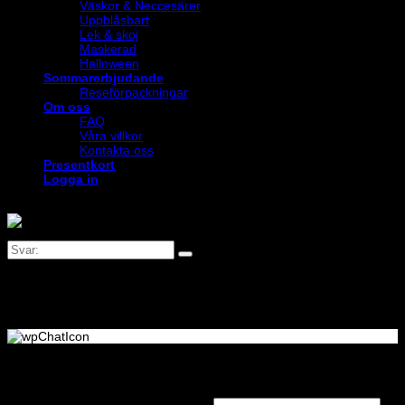
Väskor & Neccesärer
Uppblåsbart
Lek & skoj
Maskerad
Halloween
Sommarerbjudande
Reseförpackningar
Om oss
FAQ
Våra villkor
Kontakta oss
Presentkort
Logga in
Logga in
Obligatoriskt