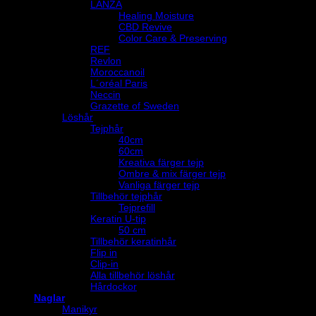
LANZA
Healing Moisture
CBD Revive
Color Care & Preserving
REF
Revlon
Moroccanoil
L´oréal Paris
Neccin
Grazette of Sweden
Löshår
Tejphår
40cm
60cm
Kreativa färger tejp
Ombre & mix färger tejp
Vanliga färger tejp
Tillbehör tejphår
Tejprefill
Keratin U-tip
50 cm
Tillbehör keratinhår
Flip in
Clip-in
Alla tillbehör löshår
Hårdockor
Naglar
Manikyr