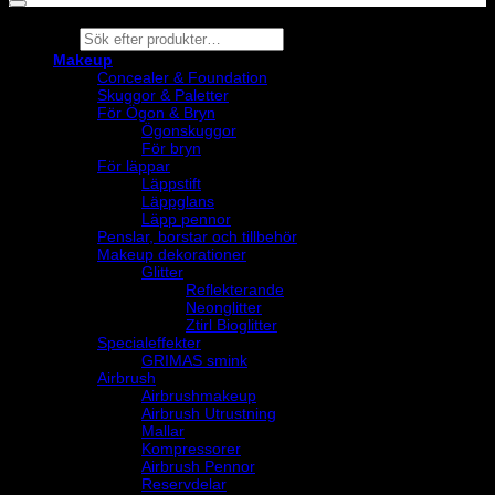
Products
search
Makeup
Concealer & Foundation
Skuggor & Paletter
För Ögon & Bryn
Ögonskuggor
För bryn
För läppar
Läppstift
Läppglans
Läpp pennor
Penslar, borstar och tillbehör
Makeup dekorationer
Glitter
Reflekterande
Neonglitter
Ztirl Bioglitter
Specialeffekter
GRIMAS smink
Airbrush
Airbrushmakeup
Airbrush Utrustning
Mallar
Kompressorer
Airbrush Pennor
Reservdelar