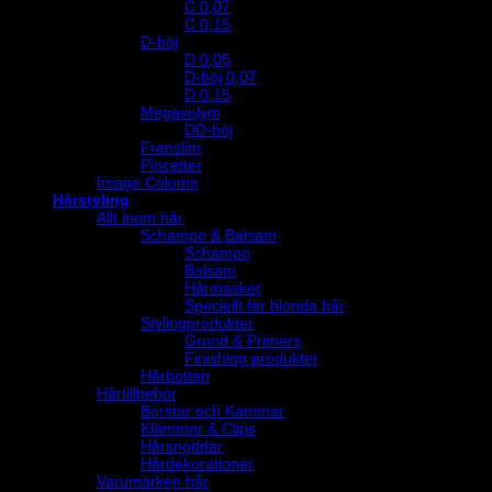
C 0,07
C 0,15
D-böj
D 0,05
D-böj 0,07
D 0,15
Megavolym
DD-böj
Franslim
Pincetter
Image Column
Hårstyling
Allt inom hår
Schampo & Balsam
Schampo
Balsam
Hårmasker
Speciellt för blonda hår
Stylingprodukter
Grund & Primers
Finishing produkter
Hårbotten
Hårtillbehör
Borstar och Kammar
Klämmor & Clips
Hårsnoddar
Hårdekorationer
Varumärken hår