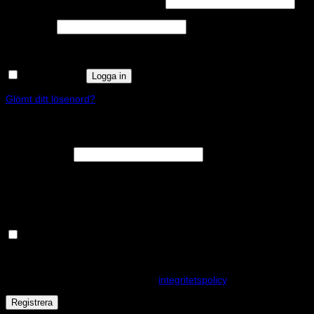
Användarnamn eller e-postadress
*
Obligatoriskt
Lösenord
*
Kom ihåg mig
Logga in
Glömt ditt lösenord?
Registrera
Obligatoriskt
E-postadress
*
En länk för att ställa in ett nytt lösenord kommer att skickas till din e-
postadress.
Håll dig uppdaterad om nyheter och våra rea kampanjer
Dina personuppgifter kommer användas för att förbättra din
upplevelse på webbplatsen, hantera åtkomst till ditt konto och för
andra ändamål som beskrivs i vår
integritetspolicy
.
Registrera