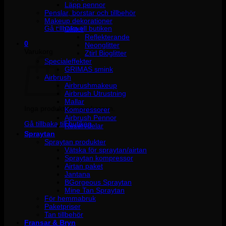
Läpp pennor
Penslar, borstar och tillbehör
Inga produkter i varukorgen.
Makeup dekorationer
Gå tillbaka till butiken
Glitter
Reflekterande
0
Neonglitter
Varukorg
Ztirl Bioglitter
Specialeffekter
GRIMAS smink
Airbrush
Airbrushmakeup
Airbrush Utrustning
Mallar
Inga produkter i varukorgen.
Kompressorer
Airbrush Pennor
Gå tillbaka till butiken
Reservdelar
Spraytan
Spraytan produkter
Vätska för spraytan/airtan
Spraytan kompressor
Airtan paket
Jantana
BGorgeous Spraytan
Mine Tan Spraytan
För hemmabruk
Paketpriser
Tan tillbehör
Fransar & Bryn