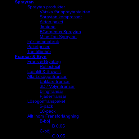
Spraytan
Spraytan produkter
Vätska för spraytan/airtan
Spraytan kompressor
Airtan paket
Jantana
BGorgeous Spraytan
Mine Tan Spraytan
För hemmabruk
Paketpriser
Tan tillbehör
Fransar & Bryn
Frans & Brynfärg
Reflectocil
Lashlift & Browlift
Alla Lösögonfransar
Enklare fransar
3D / Volymfransar
Blingfransar
Fjäderfransar
Lösögonfranspaket
5-pack
10-pack
Allt inom Fransförlängning
B-böj
B 0.05
C-böj
C 0,05