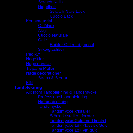
Scratch Nails
Nagellack
Scratch Nails Lack
Cuccio Lack
Konstmaterial
Gelélack
Akryl
Cuccio Naturale
Gelé
Builder Gel med pensel
Silke/glasfiber
Pedikyr
Nagelfilar
Nagelpenslar
Tippar & Mallar
Nageldekorationer
Strass & Stenar
Elfil
Tandblekning
Allt inom Tandblekning & Tandsmycke
Professionell tandblekning
Hemmablekning
Tandsmycke
Tandsmycke kristaller
Större kristaller i former
Tandsmycke Guld med kristall
Tandsmycke 18k Klassisk Guld
Tandsmycke 18k Vitt guld