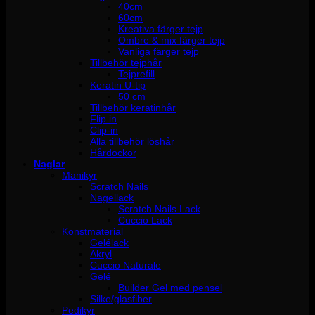
40cm
60cm
Kreativa färger tejp
Ombre & mix färger tejp
Vanliga färger tejp
Tillbehör tejphår
Tejprefill
Keratin U-tip
50 cm
Tillbehör keratinhår
Flip in
Clip-in
Alla tillbehör löshår
Hårdockor
Naglar
Manikyr
Scratch Nails
Nagellack
Scratch Nails Lack
Cuccio Lack
Konstmaterial
Gelélack
Akryl
Cuccio Naturale
Gelé
Builder Gel med pensel
Silke/glasfiber
Pedikyr