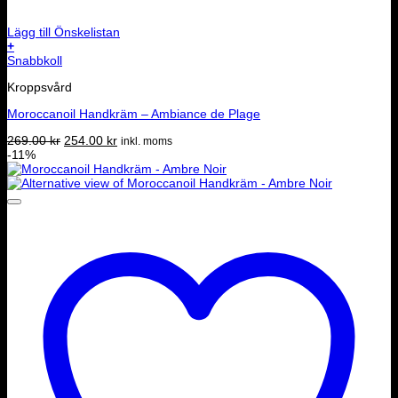
Lägg till Önskelistan
+
Snabbkoll
Kroppsvård
Moroccanoil Handkräm – Ambiance de Plage
Det
Det
269.00
kr
254.00
kr
inkl. moms
ursprungliga
nuvarande
-11%
priset
priset
var:
är:
269.00 kr.
254.00 kr.