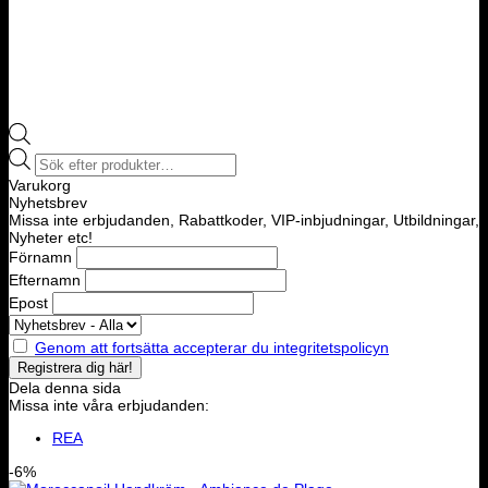
Products
search
Varukorg
Nyhetsbrev
Missa inte erbjudanden, Rabattkoder, VIP-inbjudningar, Utbildningar,
Nyheter etc!
Förnamn
Efternamn
Epost
Genom att fortsätta accepterar du integritetspolicyn
Dela denna sida
Missa inte våra erbjudanden:
REA
-6%