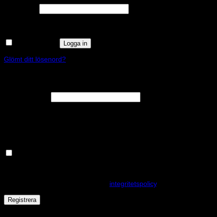
Obligatoriskt
Lösenord
*
Kom ihåg mig
Logga in
Glömt ditt lösenord?
Registrera
Obligatoriskt
E-postadress
*
En länk för att ställa in ett nytt lösenord kommer att skickas till din e-
postadress.
Håll dig uppdaterad om nyheter och våra rea kampanjer
Dina personuppgifter kommer användas för att förbättra din
upplevelse på webbplatsen, hantera åtkomst till ditt konto och för
andra ändamål som beskrivs i vår
integritetspolicy
.
Registrera