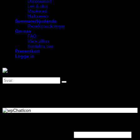
Uppblåsbart
Lek & skoj
Maskerad
Halloween
Sommarerbjudande
Reseförpackningar
Om oss
FAQ
Våra villkor
Kontakta oss
Presentkort
Logga in
Logga in
Obligatoriskt
Användarnamn eller e-postadress
*