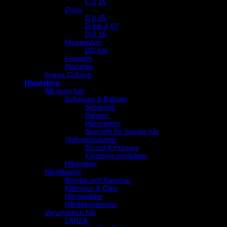
C 0,15
D-böj
D 0,05
D-böj 0,07
D 0,15
Megavolym
DD-böj
Franslim
Pincetter
Image Column
Hårstyling
Allt inom hår
Schampo & Balsam
Schampo
Balsam
Hårmasker
Speciellt för blonda hår
Stylingprodukter
Grund & Primers
Finishing produkter
Hårbotten
Hårtillbehör
Borstar och Kammar
Klämmor & Clips
Hårsnoddar
Hårdekorationer
Varumärken hår
LANZA