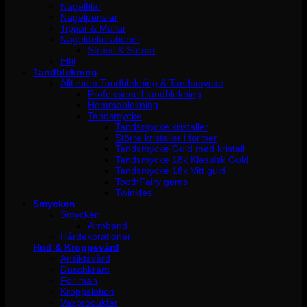
Nagelfilar
Nagelpenslar
Tippar & Mallar
Nageldekorationer
Strass & Stenar
Elfil
Tandblekning
Allt inom Tandblekning & Tandsmycke
Professionell tandblekning
Hemmablekning
Tandsmycke
Tandsmycke kristaller
Större kristaller i former
Tandsmycke Guld med kristall
Tandsmycke 18k Klassisk Guld
Tandsmycke 18k Vitt guld
ToothFairy gems
Twinkles
Smycken
Smycken
Armband
Hårdekorationer
Hud & Kroppsvård
Ansiktsvård
Duschkräm
För män
Kroppslotion
Vaxprodukter