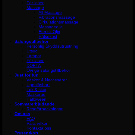
För laser
Massage
All Massage
Vibrationsmassage
Cirkulationsmassage
Massageolja
Eterisk Olja
Hälsokost
Salongstillbehör
Personlig Skyddsutrustning
Utsug
Lampor
För laser
DOFTA
Övriga salongstillbehör
Just for fun
Väskor & Neccesärer
Uppblåsbart
Lek & skoj
Maskerad
Halloween
Sommarerbjudande
Reseförpackningar
Om oss
FAQ
Våra villkor
Kontakta oss
Presentkort