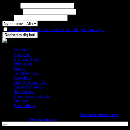
Missa inga erbjudanden eller nyheter!
Förnamn
Efternamn
Epost
Genom att fortsätta accepterar du integritetspolicyn
Makeup
Spraytan
Fransar & Bryn
Hårstyling
Naglar
Tandblekning
Smycken
Hud & Kroppsvård
Salongstillbehör
Just for fun
Sommarerbjudande
Om oss
Presentkort
Copyright ©
StylistShopen.se
. Hosted at
Zolexdomains.com
maintained by
WebAdmin.se