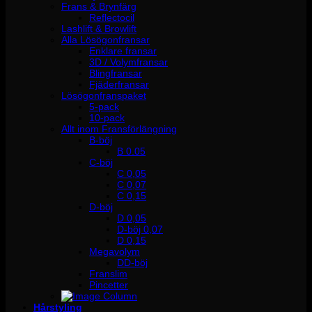
Frans & Brynfärg
Reflectocil
Lashlift & Browlift
Alla Lösögonfransar
Enklare fransar
3D / Volymfransar
Blingfransar
Fjäderfransar
Lösögonfranspaket
5-pack
10-pack
Allt inom Fransförlängning
B-böj
B 0.05
C-böj
C 0,05
C 0,07
C 0,15
D-böj
D 0,05
D-böj 0,07
D 0,15
Megavolym
DD-böj
Franslim
Pincetter
Hårstyling