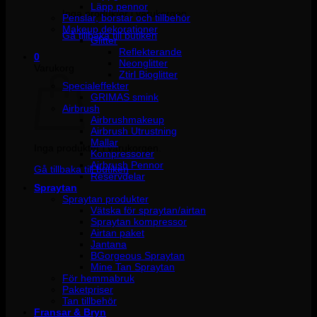
Läpp pennor
Inga produkter i varukorgen.
Penslar, borstar och tillbehör
Makeup dekorationer
Gå tillbaka till butiken
Glitter
Reflekterande
0
Neonglitter
Varukorg
Ztirl Bioglitter
Specialeffekter
GRIMAS smink
Airbrush
Airbrushmakeup
Airbrush Utrustning
Mallar
Inga produkter i varukorgen.
Kompressorer
Airbrush Pennor
Gå tillbaka till butiken
Reservdelar
Spraytan
Spraytan produkter
Vätska för spraytan/airtan
Spraytan kompressor
Airtan paket
Jantana
BGorgeous Spraytan
Mine Tan Spraytan
För hemmabruk
Paketpriser
Tan tillbehör
Fransar & Bryn