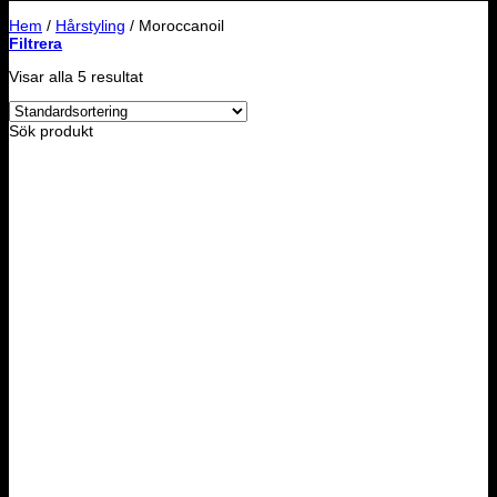
Hem
/
Hårstyling
/
Moroccanoil
Filtrera
Visar alla 5 resultat
Sök produkt