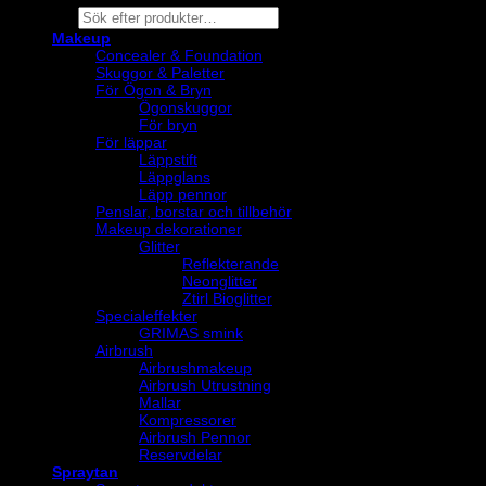
Products
search
Makeup
Concealer & Foundation
Skuggor & Paletter
För Ögon & Bryn
Ögonskuggor
För bryn
För läppar
Läppstift
Läppglans
Läpp pennor
Penslar, borstar och tillbehör
Makeup dekorationer
Glitter
Reflekterande
Neonglitter
Ztirl Bioglitter
Specialeffekter
GRIMAS smink
Airbrush
Airbrushmakeup
Airbrush Utrustning
Mallar
Kompressorer
Airbrush Pennor
Reservdelar
Spraytan