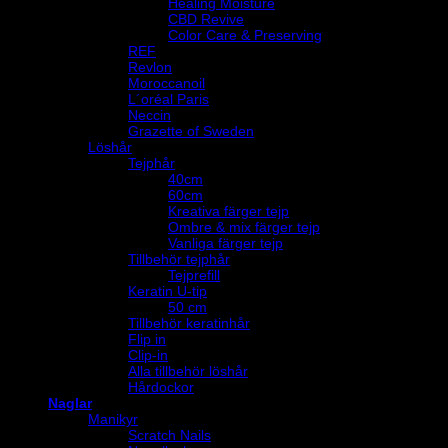
Healing Moisture
CBD Revive
Color Care & Preserving
REF
Revlon
Moroccanoil
L´oréal Paris
Neccin
Grazette of Sweden
Löshår
Tejphår
40cm
60cm
Kreativa färger tejp
Ombre & mix färger tejp
Vanliga färger tejp
Tillbehör tejphår
Tejprefill
Keratin U-tip
50 cm
Tillbehör keratinhår
Flip in
Clip-in
Alla tillbehör löshår
Hårdockor
Naglar
Manikyr
Scratch Nails