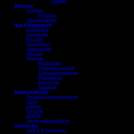
Twinkles
Smycken
Smycken
Armband
Hårdekorationer
Hud & Kroppsvård
Ansiktsvård
Duschkräm
För män
Kroppslotion
Vaxprodukter
För laser
Massage
All Massage
Vibrationsmassage
Cirkulationsmassage
Massageolja
Eterisk Olja
Hälsokost
Salongstillbehör
Personlig Skyddsutrustning
Utsug
Lampor
För laser
DOFTA
Övriga salongstillbehör
Just for fun
Väskor & Neccesärer