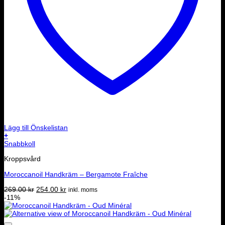
Lägg till Önskelistan
+
Snabbkoll
Kroppsvård
Moroccanoil Handkräm – Bergamote Fraîche
Det
Det
269.00
kr
254.00
kr
inkl. moms
ursprungliga
nuvarande
-11%
priset
priset
var:
är:
269.00 kr.
254.00 kr.