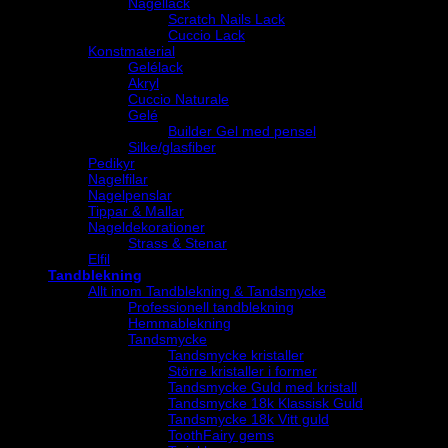
Nagellack
Scratch Nails Lack
Cuccio Lack
Konstmaterial
Gelélack
Akryl
Cuccio Naturale
Gelé
Builder Gel med pensel
Silke/glasfiber
Pedikyr
Nagelfilar
Nagelpenslar
Tippar & Mallar
Nageldekorationer
Strass & Stenar
Elfil
Tandblekning
Allt inom Tandblekning & Tandsmycke
Professionell tandblekning
Hemmablekning
Tandsmycke
Tandsmycke kristaller
Större kristaller i former
Tandsmycke Guld med kristall
Tandsmycke 18k Klassisk Guld
Tandsmycke 18k Vitt guld
ToothFairy gems