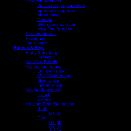
Spraytan produkter
Vätska för spraytan/airtan
Spraytan kompressor
Airtan paket
Jantana
BGorgeous Spraytan
Mine Tan Spraytan
För hemmabruk
Paketpriser
Tan tillbehör
Fransar & Bryn
Frans & Brynfärg
Reflectocil
Lashlift & Browlift
Alla Lösögonfransar
Enklare fransar
3D / Volymfransar
Blingfransar
Fjäderfransar
Lösögonfranspaket
5-pack
10-pack
Allt inom Fransförlängning
B-böj
B 0.05
C-böj
C 0,05
C 0,07