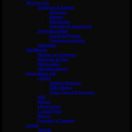
Allt inom hår
Schampo & Balsam
Schampo
Balsam
Hårmasker
Speciellt för blonda hår
Stylingprodukter
Grund & Primers
Finishing produkter
Hårbotten
Hårtillbehör
Borstar och Kammar
Klämmor & Clips
Hårsnoddar
Hårdekorationer
Varumärken hår
LANZA
Healing Moisture
CBD Revive
Color Care & Preserving
REF
Revlon
Moroccanoil
L´oréal Paris
Neccin
Grazette of Sweden
Löshår
Tejphår