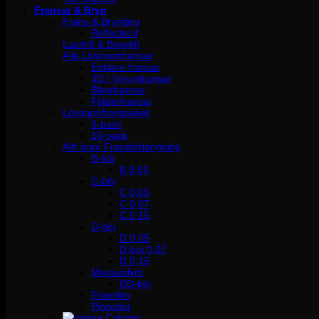
Fransar & Bryn
Frans & Brynfärg
Reflectocil
Lashlift & Browlift
Alla Lösögonfransar
Enklare fransar
3D / Volymfransar
Blingfransar
Fjäderfransar
Lösögonfranspaket
5-pack
10-pack
Allt inom Fransförlängning
B-böj
B 0.05
C-böj
C 0,05
C 0,07
C 0,15
D-böj
D 0,05
D-böj 0,07
D 0,15
Megavolym
DD-böj
Franslim
Pincetter