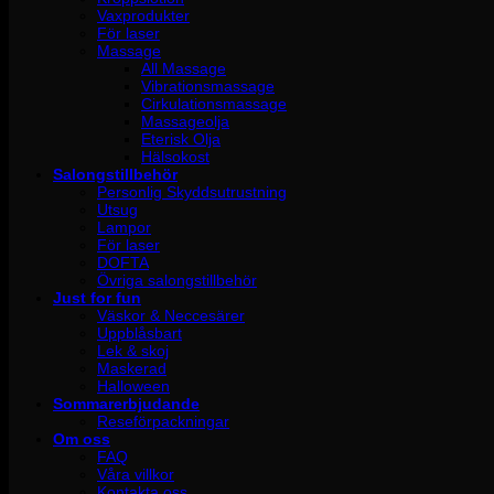
Vaxprodukter
För laser
Massage
All Massage
Vibrationsmassage
Cirkulationsmassage
Massageolja
Eterisk Olja
Hälsokost
Salongstillbehör
Personlig Skyddsutrustning
Utsug
Lampor
För laser
DOFTA
Övriga salongstillbehör
Just for fun
Väskor & Neccesärer
Uppblåsbart
Lek & skoj
Maskerad
Halloween
Sommarerbjudande
Reseförpackningar
Om oss
FAQ
Våra villkor
Kontakta oss