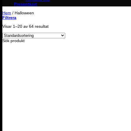
Presentkort
Hem
/
Halloween
Filtrera
Visar 1–20 av 64 resultat
Sök produkt