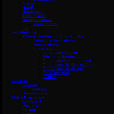
Pedikyr
Nagelfilar
Nagelpenslar
Tippar & Mallar
Nageldekorationer
Strass & Stenar
Elfil
Tandblekning
Allt inom Tandblekning & Tandsmycke
Professionell tandblekning
Hemmablekning
Tandsmycke
Tandsmycke kristaller
Större kristaller i former
Tandsmycke Guld med kristall
Tandsmycke 18k Klassisk Guld
Tandsmycke 18k Vitt guld
ToothFairy gems
Twinkles
Smycken
Smycken
Armband
Hårdekorationer
Hud & Kroppsvård
Ansiktsvård
Duschkräm
För män
Kroppslotion