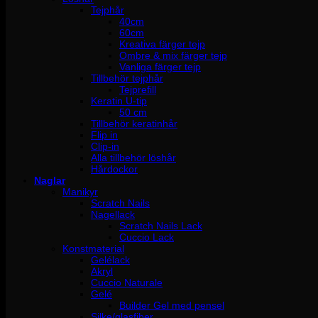
Tejphår
40cm
60cm
Kreativa färger tejp
Ombre & mix färger tejp
Vanliga färger tejp
Tillbehör tejphår
Tejprefill
Keratin U-tip
50 cm
Tillbehör keratinhår
Flip in
Clip-in
Alla tillbehör löshår
Hårdockor
Naglar
Manikyr
Scratch Nails
Nagellack
Scratch Nails Lack
Cuccio Lack
Konstmaterial
Gelélack
Akryl
Cuccio Naturale
Gelé
Builder Gel med pensel
Silke/glasfiber