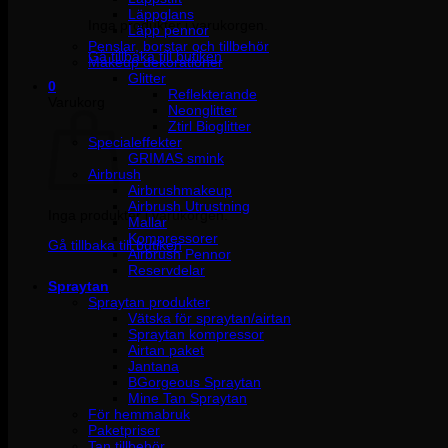
Läppglans
Inga produkter i varukorgen.
Läpp pennor
Penslar, borstar och tillbehör
Gå tillbaka till butiken
Makeup dekorationer
Glitter
0
Reflekterande
Varukorg
Neonglitter
Ztirl Bioglitter
Specialeffekter
GRIMAS smink
Airbrush
Airbrushmakeup
Airbrush Utrustning
Inga produkter i varukorgen.
Mallar
Kompressorer
Gå tillbaka till butiken
Airbrush Pennor
Reservdelar
Spraytan
Spraytan produkter
Vätska för spraytan/airtan
Spraytan kompressor
Airtan paket
Jantana
BGorgeous Spraytan
Mine Tan Spraytan
För hemmabruk
Paketpriser
Tan tillbehör