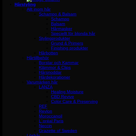
Hårstyling
Allt inom hår
Schampo & Balsam
Schampo
Balsam
Hårmasker
Speciellt för blonda hår
Stylingprodukter
Grund & Primers
Finishing produkter
Hårbotten
Hårtillbehör
Borstar och Kammar
Klämmor & Clips
Hårsnoddar
Hårdekorationer
Varumärken hår
LANZA
Healing Moisture
CBD Revive
Color Care & Preserving
REF
Revlon
Moroccanoil
L´oréal Paris
Neccin
Grazette of Sweden
Löshår