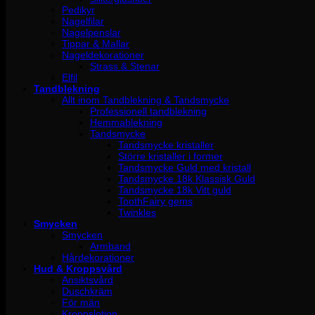
Pedikyr
Nagelfilar
Nagelpenslar
Tippar & Mallar
Nageldekorationer
Strass & Stenar
Elfil
Tandblekning
Allt inom Tandblekning & Tandsmycke
Professionell tandblekning
Hemmablekning
Tandsmycke
Tandsmycke kristaller
Större kristaller i former
Tandsmycke Guld med kristall
Tandsmycke 18k Klassisk Guld
Tandsmycke 18k Vitt guld
ToothFairy gems
Twinkles
Smycken
Smycken
Armband
Hårdekorationer
Hud & Kroppsvård
Ansiktsvård
Duschkräm
För män
Kroppslotion