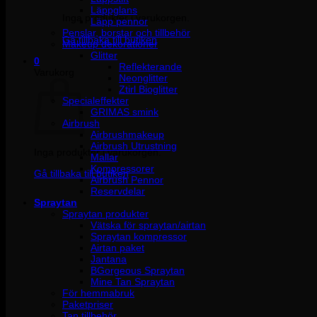
Läppglans
Inga produkter i varukorgen.
Läpp pennor
Penslar, borstar och tillbehör
Gå tillbaka till butiken
Makeup dekorationer
Glitter
0
Reflekterande
Varukorg
Neonglitter
Ztirl Bioglitter
Specialeffekter
GRIMAS smink
Airbrush
Airbrushmakeup
Airbrush Utrustning
Inga produkter i varukorgen.
Mallar
Kompressorer
Gå tillbaka till butiken
Airbrush Pennor
Reservdelar
Spraytan
Spraytan produkter
Vätska för spraytan/airtan
Spraytan kompressor
Airtan paket
Jantana
BGorgeous Spraytan
Mine Tan Spraytan
För hemmabruk
Paketpriser
Tan tillbehör