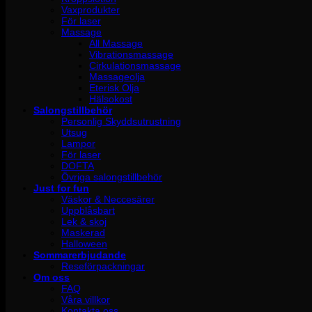
Vaxprodukter
För laser
Massage
All Massage
Vibrationsmassage
Cirkulationsmassage
Massageolja
Eterisk Olja
Hälsokost
Salongstillbehör
Personlig Skyddsutrustning
Utsug
Lampor
För laser
DOFTA
Övriga salongstillbehör
Just for fun
Väskor & Neccesärer
Uppblåsbart
Lek & skoj
Maskerad
Halloween
Sommarerbjudande
Reseförpackningar
Om oss
FAQ
Våra villkor
Kontakta oss