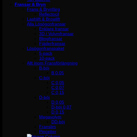
Fransar & Bryn
Frans & Brynfärg
Reflectocil
Lashlift & Browlift
Alla Lösögonfransar
Enklare fransar
3D / Volymfransar
Blingfransar
Fjäderfransar
Lösögonfranspaket
5-pack
10-pack
Allt inom Fransförlängning
B-böj
B 0.05
C-böj
C 0,05
C 0,07
C 0,15
D-böj
D 0,05
D-böj 0,07
D 0,15
Megavolym
DD-böj
Franslim
Pincetter