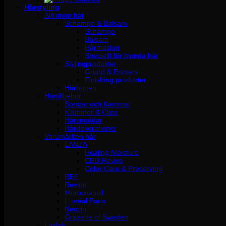
Hårstyling
Allt inom hår
Schampo & Balsam
Schampo
Balsam
Hårmasker
Speciellt för blonda hår
Stylingprodukter
Grund & Primers
Finishing produkter
Hårbotten
Hårtillbehör
Borstar och Kammar
Klämmor & Clips
Hårsnoddar
Hårdekorationer
Varumärken hår
LANZA
Healing Moisture
CBD Revive
Color Care & Preserving
REF
Revlon
Moroccanoil
L´oréal Paris
Neccin
Grazette of Sweden
Löshår