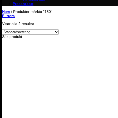
Presentkort
Hem
/
Produkter märkta ”180”
Filtrera
Visar alla 2 resultat
Sök produkt