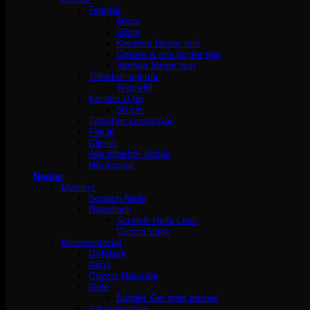
Tejphår
40cm
60cm
Kreativa färger tejp
Ombre & mix färger tejp
Vanliga färger tejp
Tillbehör tejphår
Tejprefill
Keratin U-tip
50 cm
Tillbehör keratinhår
Flip in
Clip-in
Alla tillbehör löshår
Hårdockor
Naglar
Manikyr
Scratch Nails
Nagellack
Scratch Nails Lack
Cuccio Lack
Konstmaterial
Gelélack
Akryl
Cuccio Naturale
Gelé
Builder Gel med pensel
Silke/glasfiber