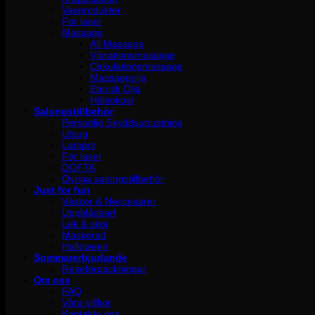
Vaxprodukter
För laser
Massage
All Massage
Vibrationsmassage
Cirkulationsmassage
Massageolja
Eterisk Olja
Hälsokost
Salongstillbehör
Personlig Skyddsutrustning
Utsug
Lampor
För laser
DOFTA
Övriga salongstillbehör
Just for fun
Väskor & Neccesärer
Uppblåsbart
Lek & skoj
Maskerad
Halloween
Sommarerbjudande
Reseförpackningar
Om oss
FAQ
Våra villkor
Kontakta oss