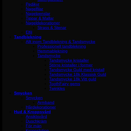
Pedikyr
Nagelfilar
Nagelpenslar
Tippar & Mallar
Nageldekorationer
Strass & Stenar
Elfil
Tandblekning
Allt inom Tandblekning & Tandsmycke
Professionell tandblekning
Hemmablekning
Tandsmycke
Tandsmycke kristaller
Större kristaller i former
Tandsmycke Guld med kristall
Tandsmycke 18k Klassisk Guld
Tandsmycke 18k Vitt guld
ToothFairy gems
Twinkles
Smycken
Smycken
Armband
Hårdekorationer
Hud & Kroppsvård
Ansiktsvård
Duschkräm
För män
Kroppslotion