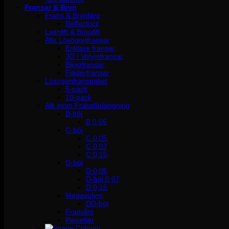
Fransar & Bryn
Frans & Brynfärg
Reflectocil
Lashlift & Browlift
Alla Lösögonfransar
Enklare fransar
3D / Volymfransar
Blingfransar
Fjäderfransar
Lösögonfranspaket
5-pack
10-pack
Allt inom Fransförlängning
B-böj
B 0.05
C-böj
C 0,05
C 0,07
C 0,15
D-böj
D 0,05
D-böj 0,07
D 0,15
Megavolym
DD-böj
Franslim
Pincetter