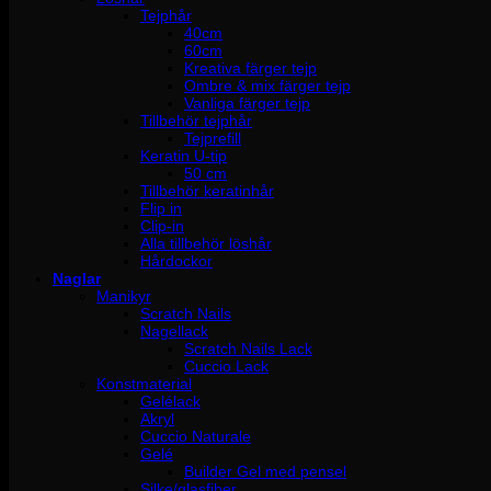
Tejphår
40cm
60cm
Kreativa färger tejp
Ombre & mix färger tejp
Vanliga färger tejp
Tillbehör tejphår
Tejprefill
Keratin U-tip
50 cm
Tillbehör keratinhår
Flip in
Clip-in
Alla tillbehör löshår
Hårdockor
Naglar
Manikyr
Scratch Nails
Nagellack
Scratch Nails Lack
Cuccio Lack
Konstmaterial
Gelélack
Akryl
Cuccio Naturale
Gelé
Builder Gel med pensel
Silke/glasfiber