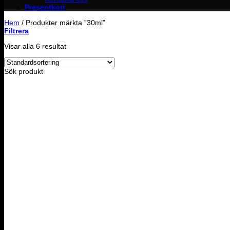
Presentkort
Hem
/
Produkter märkta ”30ml”
Filtrera
Visar alla 6 resultat
Sök produkt