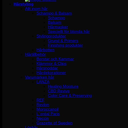
Hårstyling
Allt inom hår
Schampo & Balsam
Schampo
Balsam
Hårmasker
Speciellt för blonda hår
Stylingprodukter
Grund & Primers
Finishing produkter
Hårbotten
Hårtillbehör
Borstar och Kammar
Klämmor & Clips
Hårsnoddar
Hårdekorationer
Varumärken hår
LANZA
Healing Moisture
CBD Revive
Color Care & Preserving
REF
Revlon
Moroccanoil
L´oréal Paris
Neccin
Grazette of Sweden
Löshår