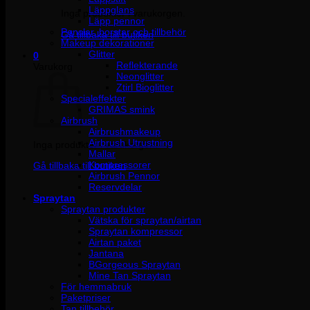
Läppglans
Inga produkter i varukorgen.
Läpp pennor
Penslar, borstar och tillbehör
Gå tillbaka till butiken
Makeup dekorationer
Glitter
0
Reflekterande
Varukorg
Neonglitter
Ztirl Bioglitter
Specialeffekter
GRIMAS smink
Airbrush
Airbrushmakeup
Airbrush Utrustning
Inga produkter i varukorgen.
Mallar
Kompressorer
Gå tillbaka till butiken
Airbrush Pennor
Reservdelar
Spraytan
Spraytan produkter
Vätska för spraytan/airtan
Spraytan kompressor
Airtan paket
Jantana
BGorgeous Spraytan
Mine Tan Spraytan
För hemmabruk
Paketpriser
Tan tillbehör