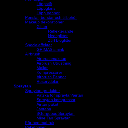
Läppstift
Läppglans
Läpp pennor
Penslar, borstar och tillbehör
Makeup dekorationer
Glitter
Reflekterande
Neonglitter
Ztirl Bioglitter
Specialeffekter
GRIMAS smink
Airbrush
Airbrushmakeup
Airbrush Utrustning
Mallar
Kompressorer
Airbrush Pennor
Reservdelar
Spraytan
Spraytan produkter
Vätska för spraytan/airtan
Spraytan kompressor
Airtan paket
Jantana
BGorgeous Spraytan
Mine Tan Spraytan
För hemmabruk
Paketpriser