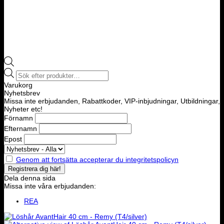
Products
search
Varukorg
Nyhetsbrev
Missa inte erbjudanden, Rabattkoder, VIP-inbjudningar, Utbildningar,
Nyheter etc!
Förnamn
Efternamn
Epost
Genom att fortsätta accepterar du integritetspolicyn
Dela denna sida
Missa inte våra erbjudanden:
REA