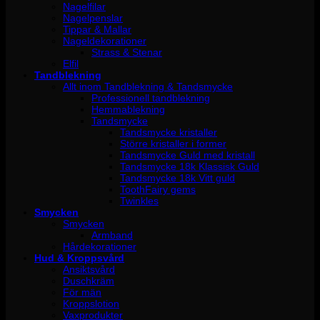
Nagelfilar
Nagelpenslar
Tippar & Mallar
Nageldekorationer
Strass & Stenar
Elfil
Tandblekning
Allt inom Tandblekning & Tandsmycke
Professionell tandblekning
Hemmablekning
Tandsmycke
Tandsmycke kristaller
Större kristaller i former
Tandsmycke Guld med kristall
Tandsmycke 18k Klassisk Guld
Tandsmycke 18k Vitt guld
ToothFairy gems
Twinkles
Smycken
Smycken
Armband
Hårdekorationer
Hud & Kroppsvård
Ansiktsvård
Duschkräm
För män
Kroppslotion
Vaxprodukter