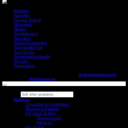
Makeup
Spraytan
Fransar & Bryn
Hårstyling
Naglar
Tandblekning
Smycken
Hud & Kroppsvård
Salongstillbehör
Just for fun
Sommarerbjudande
Om oss
Presentkort
Copyright ©
StylistShopen.se
. Hosted at
Zolexdomains.com
maintained by
WebAdmin.se
Products
search
Makeup
Concealer & Foundation
Skuggor & Paletter
För Ögon & Bryn
Ögonskuggor
För bryn
För läppar