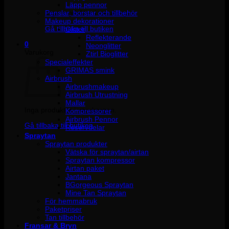
Läpp pennor
Penslar, borstar och tillbehör
Inga produkter i varukorgen.
Makeup dekorationer
Gå tillbaka till butiken
Glitter
Reflekterande
0
Neonglitter
Varukorg
Ztirl Bioglitter
Specialeffekter
GRIMAS smink
Airbrush
Airbrushmakeup
Airbrush Utrustning
Mallar
Inga produkter i varukorgen.
Kompressorer
Airbrush Pennor
Gå tillbaka till butiken
Reservdelar
Spraytan
Spraytan produkter
Vätska för spraytan/airtan
Spraytan kompressor
Airtan paket
Jantana
BGorgeous Spraytan
Mine Tan Spraytan
För hemmabruk
Paketpriser
Tan tillbehör
Fransar & Bryn