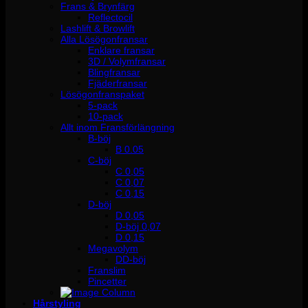
Frans & Brynfärg
Reflectocil
Lashlift & Browlift
Alla Lösögonfransar
Enklare fransar
3D / Volymfransar
Blingfransar
Fjäderfransar
Lösögonfranspaket
5-pack
10-pack
Allt inom Fransförlängning
B-böj
B 0.05
C-böj
C 0,05
C 0,07
C 0,15
D-böj
D 0,05
D-böj 0,07
D 0,15
Megavolym
DD-böj
Franslim
Pincetter
Hårstyling