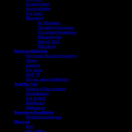
Kroppslotion
Vaxprodukter
För laser
Massage
All Massage
Vibrationsmassage
Cirkulationsmassage
Massageolja
Eterisk Olja
Hälsokost
Salongstillbehör
Personlig Skyddsutrustning
Utsug
Lampor
För laser
DOFTA
Övriga salongstillbehör
Just for fun
Väskor & Neccesärer
Uppblåsbart
Lek & skoj
Maskerad
Halloween
Sommarerbjudande
Reseförpackningar
Om oss
FAQ
Våra villkor