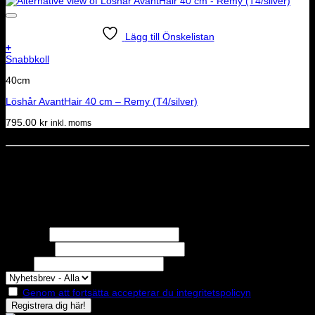
Lägg till Önskelistan
+
Snabbkoll
40cm
Löshår AvantHair 40 cm – Remy (T4/silver)
795.00
kr
inkl. moms
Dela denna sida
STOLT MEDLEM I
Nyhetsbrev
Missa inga erbjudanden eller nyheter!
Förnamn
Efternamn
Epost
Genom att fortsätta accepterar du integritetspolicyn