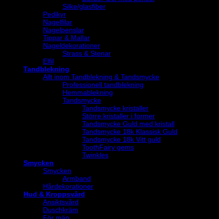
Silke/glasfiber
Pedikyr
Nagelfilar
Nagelpenslar
Tippar & Mallar
Nageldekorationer
Strass & Stenar
Elfil
Tandblekning
Allt inom Tandblekning & Tandsmycke
Professionell tandblekning
Hemmablekning
Tandsmycke
Tandsmycke kristaller
Större kristaller i former
Tandsmycke Guld med kristall
Tandsmycke 18k Klassisk Guld
Tandsmycke 18k Vitt guld
ToothFairy gems
Twinkles
Smycken
Smycken
Armband
Hårdekorationer
Hud & Kroppsvård
Ansiktsvård
Duschkräm
För män