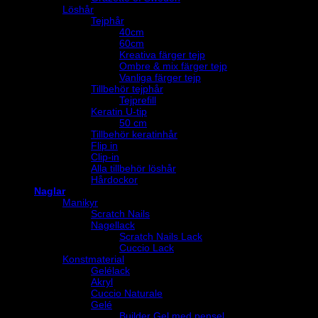
Löshår
Tejphår
40cm
60cm
Kreativa färger tejp
Ombre & mix färger tejp
Vanliga färger tejp
Tillbehör tejphår
Tejprefill
Keratin U-tip
50 cm
Tillbehör keratinhår
Flip in
Clip-in
Alla tillbehör löshår
Hårdockor
Naglar
Manikyr
Scratch Nails
Nagellack
Scratch Nails Lack
Cuccio Lack
Konstmaterial
Gelélack
Akryl
Cuccio Naturale
Gelé
Builder Gel med pensel