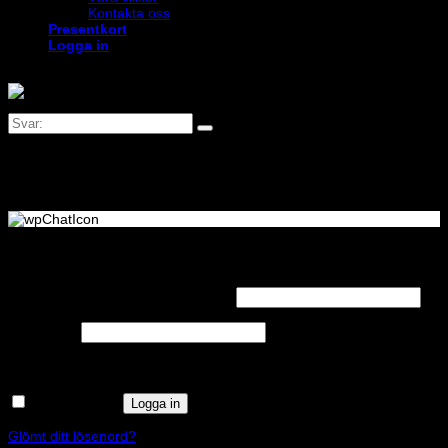
Kontakta oss
Presentkort
Logga in
Logga in
Obligatoriskt
Användarnamn eller e-postadress
*
Obligatoriskt
Lösenord
*
Kom ihåg mig
Logga in
Glömt ditt lösenord?