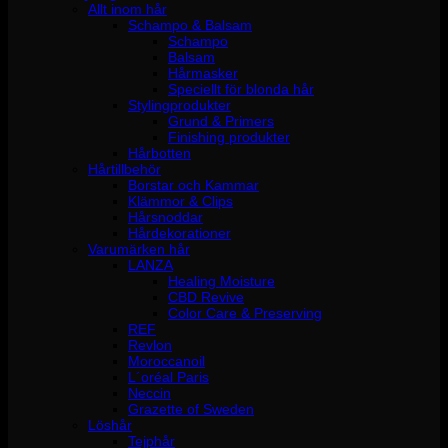
Allt inom hår
Schampo & Balsam
Schampo
Balsam
Hårmasker
Speciellt för blonda hår
Stylingprodukter
Grund & Primers
Finishing produkter
Hårbotten
Hårtillbehör
Borstar och Kammar
Klämmor & Clips
Hårsnoddar
Hårdekorationer
Varumärken hår
LANZA
Healing Moisture
CBD Revive
Color Care & Preserving
REF
Revlon
Moroccanoil
L´oréal Paris
Neccin
Grazette of Sweden
Löshår
Tejphår