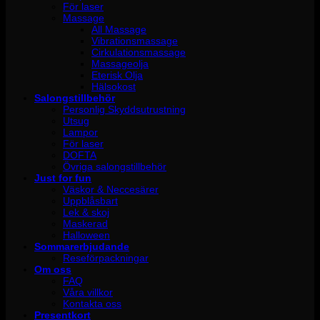
För laser
Massage
All Massage
Vibrationsmassage
Cirkulationsmassage
Massageolja
Eterisk Olja
Hälsokost
Salongstillbehör
Personlig Skyddsutrustning
Utsug
Lampor
För laser
DOFTA
Övriga salongstillbehör
Just for fun
Väskor & Neccesärer
Uppblåsbart
Lek & skoj
Maskerad
Halloween
Sommarerbjudande
Reseförpackningar
Om oss
FAQ
Våra villkor
Kontakta oss
Presentkort