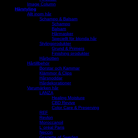
Image Column
Hårstyling
Allt inom hår
Schampo & Balsam
Schampo
Balsam
Hårmasker
Speciellt för blonda hår
Stylingprodukter
Grund & Primers
Finishing produkter
Hårbotten
Hårtillbehör
Borstar och Kammar
Klämmor & Clips
Hårsnoddar
Hårdekorationer
Varumärken hår
LANZA
Healing Moisture
CBD Revive
Color Care & Preserving
REF
Revlon
Moroccanoil
L´oréal Paris
Neccin
Grazette of Sweden