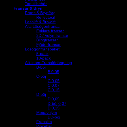
Tan tillbehör
Fransar & Bryn
Frans & Brynfärg
Reflectocil
Lashlift & Browlift
Alla Lösögonfransar
Enklare fransar
3D / Volymfransar
Blingfransar
Fjäderfransar
Lösögonfranspaket
5-pack
10-pack
Allt inom Fransförlängning
B-böj
B 0.05
C-böj
C 0,05
C 0,07
C 0,15
D-böj
D 0,05
D-böj 0,07
D 0,15
Megavolym
DD-böj
Franslim
Pincetter