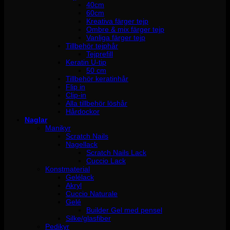
40cm
60cm
Kreativa färger tejp
Ombre & mix färger tejp
Vanliga färger tejp
Tillbehör tejphår
Tejprefill
Keratin U-tip
50 cm
Tillbehör keratinhår
Flip in
Clip-in
Alla tillbehör löshår
Hårdockor
Naglar
Manikyr
Scratch Nails
Nagellack
Scratch Nails Lack
Cuccio Lack
Konstmaterial
Gelélack
Akryl
Cuccio Naturale
Gelé
Builder Gel med pensel
Silke/glasfiber
Pedikyr