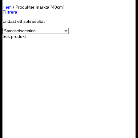
Hem
/
Produkter märkta ”40cm”
Filtrera
Endast ett sökresultat
Sök produkt