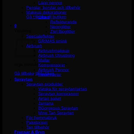
Läpp pennor
Penslar, borstar och tillbehör
Inga produkter i varukorgen.
Makeup dekorationer
Gå tillbaka till butiken
Glitter
Reflekterande
0
Neonglitter
Varukorg
Ztirl Bioglitter
Specialeffekter
GRIMAS smink
Airbrush
Airbrushmakeup
Airbrush Utrustning
Mallar
Inga produkter i varukorgen.
Kompressorer
Airbrush Pennor
Gå tillbaka till butiken
Reservdelar
Spraytan
Spraytan produkter
Vätska för spraytan/airtan
Spraytan kompressor
Airtan paket
Jantana
BGorgeous Spraytan
Mine Tan Spraytan
För hemmabruk
Paketpriser
Tan tillbehör
Fransar & Bryn