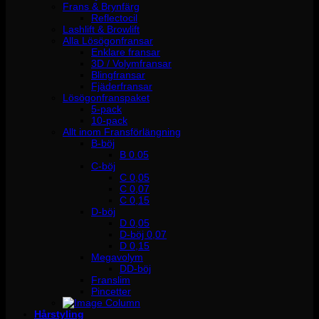
Frans & Brynfärg
Reflectocil
Lashlift & Browlift
Alla Lösögonfransar
Enklare fransar
3D / Volymfransar
Blingfransar
Fjäderfransar
Lösögonfranspaket
5-pack
10-pack
Allt inom Fransförlängning
B-böj
B 0.05
C-böj
C 0,05
C 0,07
C 0,15
D-böj
D 0,05
D-böj 0,07
D 0,15
Megavolym
DD-böj
Franslim
Pincetter
Hårstyling