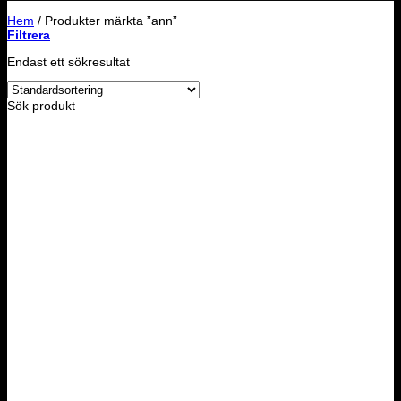
Hem
/
Produkter märkta ”ann”
Filtrera
Endast ett sökresultat
Sök produkt