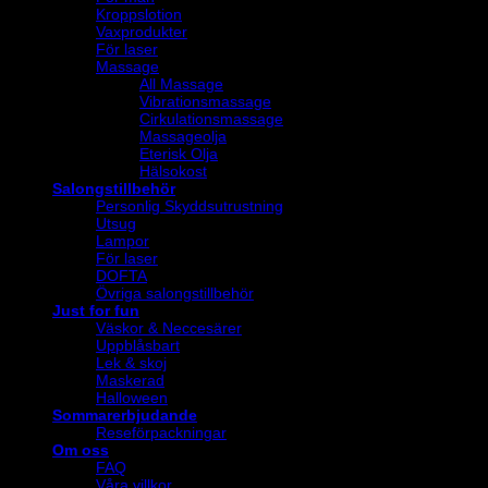
Kroppslotion
Vaxprodukter
För laser
Massage
All Massage
Vibrationsmassage
Cirkulationsmassage
Massageolja
Eterisk Olja
Hälsokost
Salongstillbehör
Personlig Skyddsutrustning
Utsug
Lampor
För laser
DOFTA
Övriga salongstillbehör
Just for fun
Väskor & Neccesärer
Uppblåsbart
Lek & skoj
Maskerad
Halloween
Sommarerbjudande
Reseförpackningar
Om oss
FAQ
Våra villkor