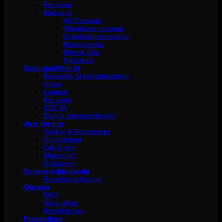
För laser
Massage
All Massage
Vibrationsmassage
Cirkulationsmassage
Massageolja
Eterisk Olja
Hälsokost
Salongstillbehör
Personlig Skyddsutrustning
Utsug
Lampor
För laser
DOFTA
Övriga salongstillbehör
Just for fun
Väskor & Neccesärer
Uppblåsbart
Lek & skoj
Maskerad
Halloween
Sommarerbjudande
Reseförpackningar
Om oss
FAQ
Våra villkor
Kontakta oss
Presentkort