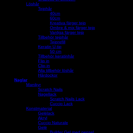
Löshår
Tejphår
40cm
60cm
Kreativa färger tejp
Ombre & mix färger tejp
Vanliga färger tejp
Tillbehör tejphår
Tejprefill
Keratin U-tip
50 cm
Tillbehör keratinhår
Flip in
Clip-in
Alla tillbehör löshår
Hårdockor
Naglar
Manikyr
Scratch Nails
Nagellack
Scratch Nails Lack
Cuccio Lack
Konstmaterial
Gelélack
Akryl
Cuccio Naturale
Gelé
Builder Gel med pensel