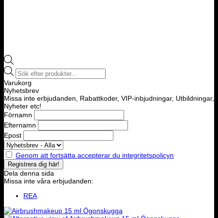
Products
search
Varukorg
Nyhetsbrev
Missa inte erbjudanden, Rabattkoder, VIP-inbjudningar, Utbildningar,
Nyheter etc!
Förnamn
Efternamn
Epost
Genom att fortsätta accepterar du integritetspolicyn
Dela denna sida
Missa inte våra erbjudanden:
REA