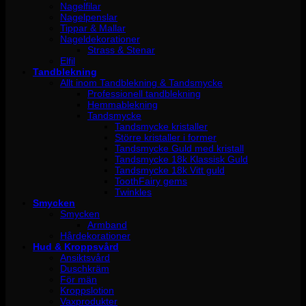
Nagelfilar
Nagelpenslar
Tippar & Mallar
Nageldekorationer
Strass & Stenar
Elfil
Tandblekning
Allt inom Tandblekning & Tandsmycke
Professionell tandblekning
Hemmablekning
Tandsmycke
Tandsmycke kristaller
Större kristaller i former
Tandsmycke Guld med kristall
Tandsmycke 18k Klassisk Guld
Tandsmycke 18k Vitt guld
ToothFairy gems
Twinkles
Smycken
Smycken
Armband
Hårdekorationer
Hud & Kroppsvård
Ansiktsvård
Duschkräm
För män
Kroppslotion
Vaxprodukter