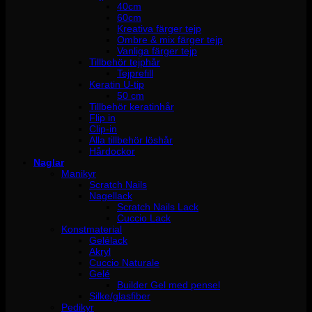
40cm
60cm
Kreativa färger tejp
Ombre & mix färger tejp
Vanliga färger tejp
Tillbehör tejphår
Tejprefill
Keratin U-tip
50 cm
Tillbehör keratinhår
Flip in
Clip-in
Alla tillbehör löshår
Hårdockor
Naglar
Manikyr
Scratch Nails
Nagellack
Scratch Nails Lack
Cuccio Lack
Konstmaterial
Gelélack
Akryl
Cuccio Naturale
Gelé
Builder Gel med pensel
Silke/glasfiber
Pedikyr