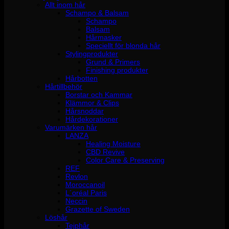
Allt inom hår
Schampo & Balsam
Schampo
Balsam
Hårmasker
Speciellt för blonda hår
Stylingprodukter
Grund & Primers
Finishing produkter
Hårbotten
Hårtillbehör
Borstar och Kammar
Klämmor & Clips
Hårsnoddar
Hårdekorationer
Varumärken hår
LANZA
Healing Moisture
CBD Revive
Color Care & Preserving
REF
Revlon
Moroccanoil
L´oréal Paris
Neccin
Grazette of Sweden
Löshår
Tejphår