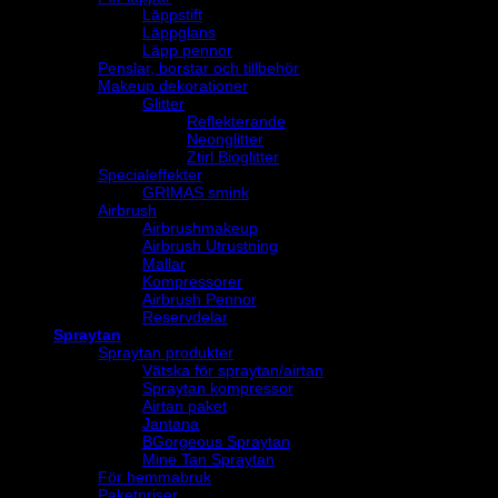
Läppstift
Läppglans
Läpp pennor
Penslar, borstar och tillbehör
Makeup dekorationer
Glitter
Reflekterande
Neonglitter
Ztirl Bioglitter
Specialeffekter
GRIMAS smink
Airbrush
Airbrushmakeup
Airbrush Utrustning
Mallar
Kompressorer
Airbrush Pennor
Reservdelar
Spraytan
Spraytan produkter
Vätska för spraytan/airtan
Spraytan kompressor
Airtan paket
Jantana
BGorgeous Spraytan
Mine Tan Spraytan
För hemmabruk
Paketpriser