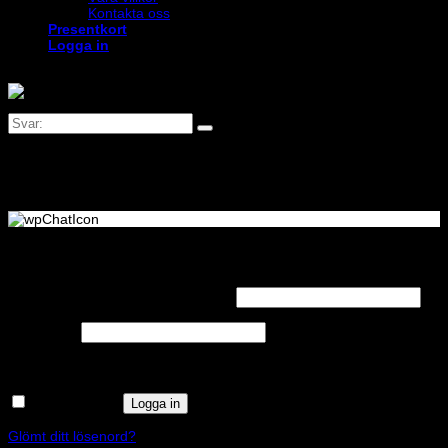
Kontakta oss
Presentkort
Logga in
Logga in
Obligatoriskt
Användarnamn eller e-postadress
*
Obligatoriskt
Lösenord
*
Kom ihåg mig
Logga in
Glömt ditt lösenord?