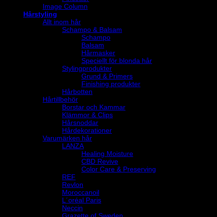
Image Column
Hårstyling
Allt inom hår
Schampo & Balsam
Schampo
Balsam
Hårmasker
Speciellt för blonda hår
Stylingprodukter
Grund & Primers
Finishing produkter
Hårbotten
Hårtillbehör
Borstar och Kammar
Klämmor & Clips
Hårsnoddar
Hårdekorationer
Varumärken hår
LANZA
Healing Moisture
CBD Revive
Color Care & Preserving
REF
Revlon
Moroccanoil
L´oréal Paris
Neccin
Grazette of Sweden