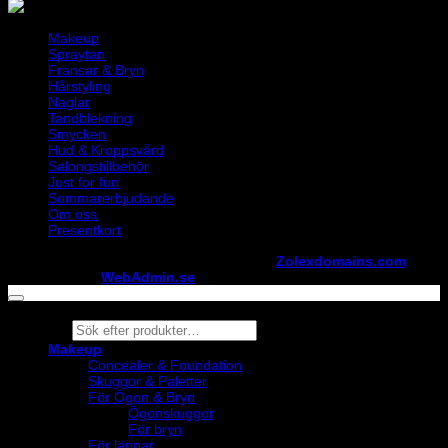
Makeup
Spraytan
Fransar & Bryn
Hårstyling
Naglar
Tandblekning
Smycken
Hud & Kroppsvård
Salongstillbehör
Just for fun
Sommarerbjudande
Om oss
Presentkort
Copyright ©
StylistShopen.se
. Hosted at
Zolexdomains.com
maintained by
WebAdmin.se
Products
search
Makeup
Concealer & Foundation
Skuggor & Paletter
För Ögon & Bryn
Ögonskuggor
För bryn
För läppar