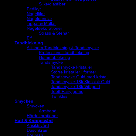
Silke/glasfiber
Pedikyr
Nagelfilar
Nagelpenslar
Tippar & Mallar
Nageldekorationer
Strass & Stenar
Elfil
Tandblekning
Allt inom Tandblekning & Tandsmycke
Professionell tandblekning
Hemmablekning
Tandsmycke
Tandsmycke kristaller
Större kristaller i former
Tandsmycke Guld med kristall
Tandsmycke 18k Klassisk Guld
Tandsmycke 18k Vitt guld
ToothFairy gems
Twinkles
Smycken
Smycken
Armband
Hårdekorationer
Hud & Kroppsvård
Ansiktsvård
Duschkräm
För män