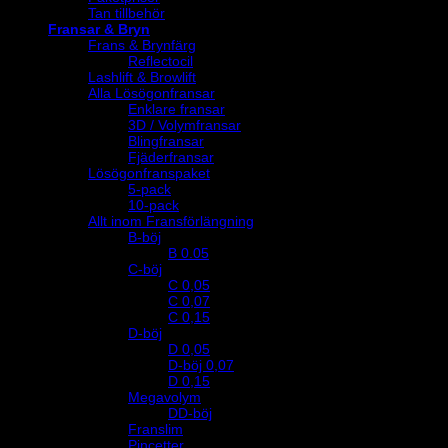
Tan tillbehör
Fransar & Bryn
Frans & Brynfärg
Reflectocil
Lashlift & Browlift
Alla Lösögonfransar
Enklare fransar
3D / Volymfransar
Blingfransar
Fjäderfransar
Lösögonfranspaket
5-pack
10-pack
Allt inom Fransförlängning
B-böj
B 0.05
C-böj
C 0,05
C 0,07
C 0,15
D-böj
D 0,05
D-böj 0,07
D 0,15
Megavolym
DD-böj
Franslim
Pincetter