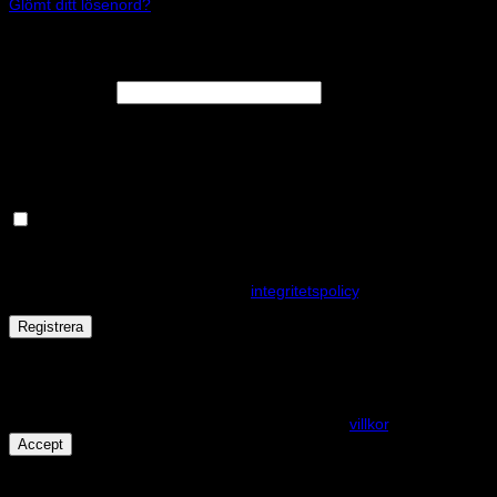
Glömt ditt lösenord?
Registrera
Obligatoriskt
E-postadress
*
En länk för att ställa in ett nytt lösenord kommer att skickas till din e-
postadress.
Håll dig uppdaterad om nyheter och våra rea kampanjer
Dina personuppgifter kommer användas för att förbättra din
upplevelse på webbplatsen, hantera åtkomst till ditt konto och för
andra ändamål som beskrivs i vår
integritetspolicy
.
Registrera
Får det lov att vara en kaka eller två?
På den här webplatsen använder vi cookies för att alla funktioner
ska fungera som förväntat. För mer info se våra
villkor
.
Accept