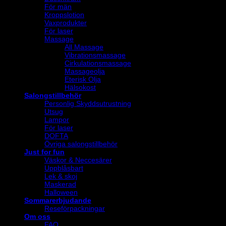
För män
Kroppslotion
Vaxprodukter
För laser
Massage
All Massage
Vibrationsmassage
Cirkulationsmassage
Massageolja
Eterisk Olja
Hälsokost
Salongstillbehör
Personlig Skyddsutrustning
Utsug
Lampor
För laser
DOFTA
Övriga salongstillbehör
Just for fun
Väskor & Neccesärer
Uppblåsbart
Lek & skoj
Maskerad
Halloween
Sommarerbjudande
Reseförpackningar
Om oss
FAQ