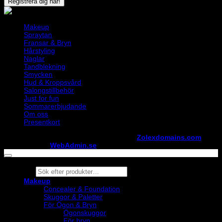
Makeup
Spraytan
Fransar & Bryn
Hårstyling
Naglar
Tandblekning
Smycken
Hud & Kroppsvård
Salongstillbehör
Just for fun
Sommarerbjudande
Om oss
Presentkort
Copyright ©
StylistShopen.se
. Hosted at
Zolexdomains.com
maintained by
WebAdmin.se
Products
search
Makeup
Concealer & Foundation
Skuggor & Paletter
För Ögon & Bryn
Ögonskuggor
För bryn