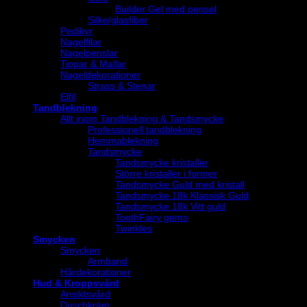
Builder Gel med pensel
Silke/glasfiber
Pedikyr
Nagelfilar
Nagelpenslar
Tippar & Mallar
Nageldekorationer
Strass & Stenar
Elfil
Tandblekning
Allt inom Tandblekning & Tandsmycke
Professionell tandblekning
Hemmablekning
Tandsmycke
Tandsmycke kristaller
Större kristaller i former
Tandsmycke Guld med kristall
Tandsmycke 18k Klassisk Guld
Tandsmycke 18k Vitt guld
ToothFairy gems
Twinkles
Smycken
Smycken
Armband
Hårdekorationer
Hud & Kroppsvård
Ansiktsvård
Duschkräm