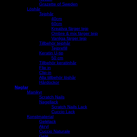
Grazette of Sweden
Löshår
Tejphår
40cm
60cm
Kreativa färger tejp
Ombre & mix färger tejp
Vanliga färger tejp
Tillbehör tejphår
Tejprefill
Keratin U-tip
50 cm
Tillbehör keratinhår
Flip in
Clip-in
Alla tillbehör löshår
Hårdockor
Naglar
Manikyr
Scratch Nails
Nagellack
Scratch Nails Lack
Cuccio Lack
Konstmaterial
Gelélack
Akryl
Cuccio Naturale
Gelé