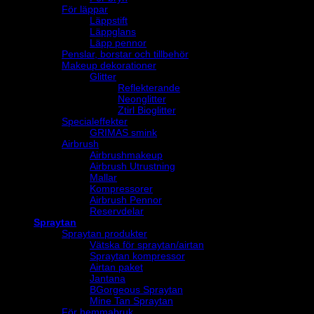
För läppar
Läppstift
Läppglans
Läpp pennor
Penslar, borstar och tillbehör
Makeup dekorationer
Glitter
Reflekterande
Neonglitter
Ztirl Bioglitter
Specialeffekter
GRIMAS smink
Airbrush
Airbrushmakeup
Airbrush Utrustning
Mallar
Kompressorer
Airbrush Pennor
Reservdelar
Spraytan
Spraytan produkter
Vätska för spraytan/airtan
Spraytan kompressor
Airtan paket
Jantana
BGorgeous Spraytan
Mine Tan Spraytan
För hemmabruk