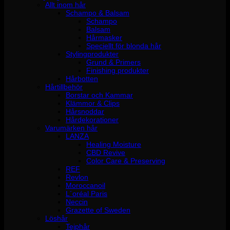
Allt inom hår
Schampo & Balsam
Schampo
Balsam
Hårmasker
Speciellt för blonda hår
Stylingprodukter
Grund & Primers
Finishing produkter
Hårbotten
Hårtillbehör
Borstar och Kammar
Klämmor & Clips
Hårsnoddar
Hårdekorationer
Varumärken hår
LANZA
Healing Moisture
CBD Revive
Color Care & Preserving
REF
Revlon
Moroccanoil
L´oréal Paris
Neccin
Grazette of Sweden
Löshår
Tejphår