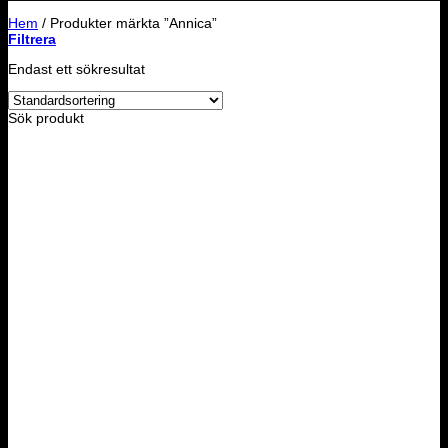
Hem
/
Produkter märkta ”Annica”
Filtrera
Endast ett sökresultat
Sök produkt