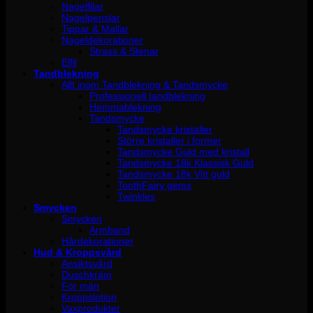
Nagelfilar
Nagelpenslar
Tippar & Mallar
Nageldekorationer
Strass & Stenar
Elfil
Tandblekning
Allt inom Tandblekning & Tandsmycke
Professionell tandblekning
Hemmablekning
Tandsmycke
Tandsmycke kristaller
Större kristaller i former
Tandsmycke Guld med kristall
Tandsmycke 18k Klassisk Guld
Tandsmycke 18k Vitt guld
ToothFairy gems
Twinkles
Smycken
Smycken
Armband
Hårdekorationer
Hud & Kroppsvård
Ansiktsvård
Duschkräm
För män
Kroppslotion
Vaxprodukter