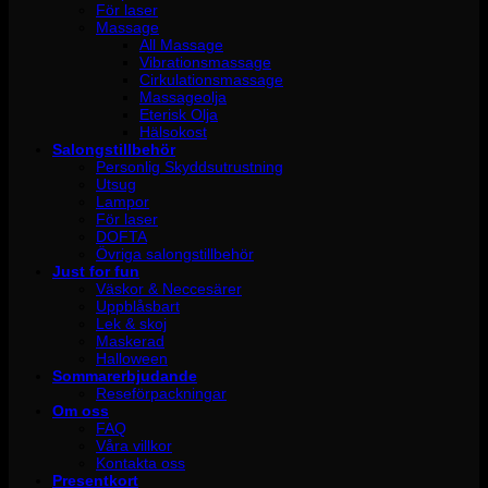
För laser
Massage
All Massage
Vibrationsmassage
Cirkulationsmassage
Massageolja
Eterisk Olja
Hälsokost
Salongstillbehör
Personlig Skyddsutrustning
Utsug
Lampor
För laser
DOFTA
Övriga salongstillbehör
Just for fun
Väskor & Neccesärer
Uppblåsbart
Lek & skoj
Maskerad
Halloween
Sommarerbjudande
Reseförpackningar
Om oss
FAQ
Våra villkor
Kontakta oss
Presentkort