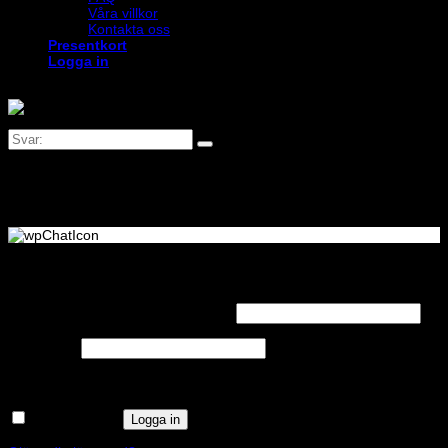
Våra villkor
Kontakta oss
Presentkort
Logga in
Logga in
Obligatoriskt
Användarnamn eller e-postadress
*
Obligatoriskt
Lösenord
*
Kom ihåg mig
Logga in