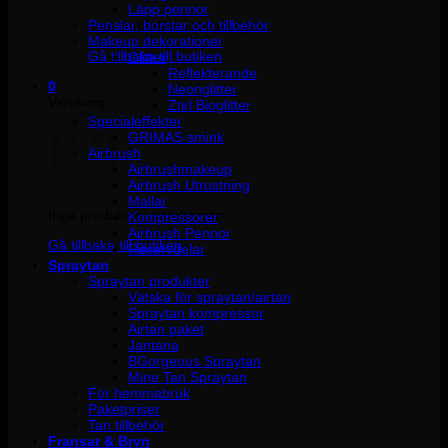
Läpp pennor
Penslar, borstar och tillbehör
Inga produkter i varukorgen.
Makeup dekorationer
Gå tillbaka till butiken
Glitter
Reflekterande
0
Neonglitter
Varukorg
Ztirl Bioglitter
Specialeffekter
GRIMAS smink
Airbrush
Airbrushmakeup
Airbrush Utrustning
Mallar
Inga produkter i varukorgen.
Kompressorer
Airbrush Pennor
Gå tillbaka till butiken
Reservdelar
Spraytan
Spraytan produkter
Vätska för spraytan/airtan
Spraytan kompressor
Airtan paket
Jantana
BGorgeous Spraytan
Mine Tan Spraytan
För hemmabruk
Paketpriser
Tan tillbehör
Fransar & Bryn