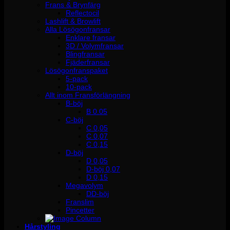
Frans & Brynfärg
Reflectocil
Lashlift & Browlift
Alla Lösögonfransar
Enklare fransar
3D / Volymfransar
Blingfransar
Fjäderfransar
Lösögonfranspaket
5-pack
10-pack
Allt inom Fransförlängning
B-böj
B 0.05
C-böj
C 0,05
C 0,07
C 0,15
D-böj
D 0,05
D-böj 0,07
D 0,15
Megavolym
DD-böj
Franslim
Pincetter
Hårstyling