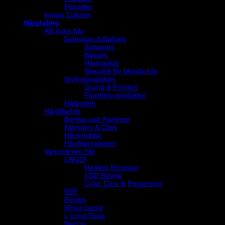
Pincetter
Image Column
Hårstyling
Allt inom hår
Schampo & Balsam
Schampo
Balsam
Hårmasker
Speciellt för blonda hår
Stylingprodukter
Grund & Primers
Finishing produkter
Hårbotten
Hårtillbehör
Borstar och Kammar
Klämmor & Clips
Hårsnoddar
Hårdekorationer
Varumärken hår
LANZA
Healing Moisture
CBD Revive
Color Care & Preserving
REF
Revlon
Moroccanoil
L´oréal Paris
Neccin