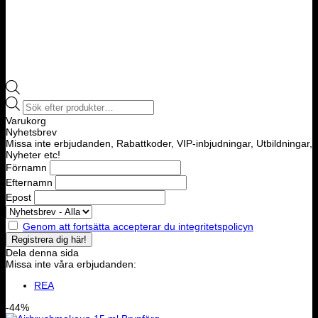
Products
search
Varukorg
Nyhetsbrev
Missa inte erbjudanden, Rabattkoder, VIP-inbjudningar, Utbildningar,
Nyheter etc!
Förnamn
Efternamn
Epost
Genom att fortsätta accepterar du integritetspolicyn
Dela denna sida
Missa inte våra erbjudanden:
REA
-44%