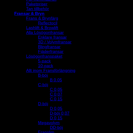
Paketpriser
Tan tillbehör
Fransar & Bryn
Frans & Brynfärg
Reflectocil
Lashlift & Browlift
Alla Lösögonfransar
Enklare fransar
3D / Volymfransar
Blingfransar
Fjäderfransar
Lösögonfranspaket
5-pack
10-pack
Allt inom Fransförlängning
B-böj
B 0.05
C-böj
C 0,05
C 0,07
C 0,15
D-böj
D 0,05
D-böj 0,07
D 0,15
Megavolym
DD-böj
Franslim