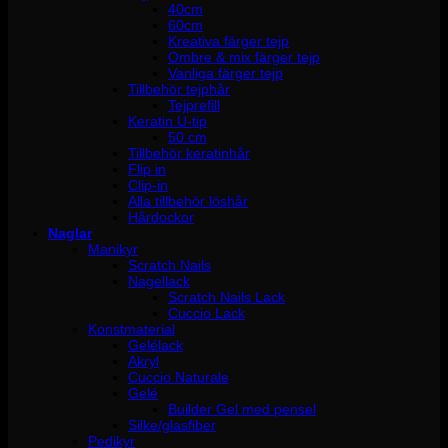
40cm
60cm
Kreativa färger tejp
Ombre & mix färger tejp
Vanliga färger tejp
Tillbehör tejphår
Tejprefill
Keratin U-tip
50 cm
Tillbehör keratinhår
Flip in
Clip-in
Alla tillbehör löshår
Hårdockor
Naglar
Manikyr
Scratch Nails
Nagellack
Scratch Nails Lack
Cuccio Lack
Konstmaterial
Gelélack
Akryl
Cuccio Naturale
Gelé
Builder Gel med pensel
Silke/glasfiber
Pedikyr