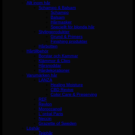
Allt inom hår
Schampo & Balsam
Schampo
Balsam
Hårmasker
Speciellt för blonda hår
Stylingprodukter
Grund & Primers
Finishing produkter
Hårbotten
Hårtillbehör
Borstar och Kammar
Klämmor & Clips
Hårsnoddar
Hårdekorationer
Varumärken hår
LANZA
Healing Moisture
CBD Revive
Color Care & Preserving
REF
Revlon
Moroccanoil
L´oréal Paris
Neccin
Grazette of Sweden
Löshår
Tejphår