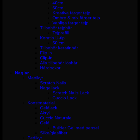
40cm
60cm
Kreativa färger tejp
Ombre & mix färger tejp
Vanliga färger tejp
Tillbehör tejphår
Tejprefill
Keratin U-tip
50 cm
Tillbehör keratinhår
Flip in
Clip-in
Alla tillbehör löshår
Hårdockor
Naglar
Manikyr
Scratch Nails
Nagellack
Scratch Nails Lack
Cuccio Lack
Konstmaterial
Gelélack
Akryl
Cuccio Naturale
Gelé
Builder Gel med pensel
Silke/glasfiber
Pedikyr