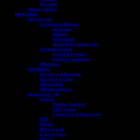
Pincetter
Image Column
Hårstyling
Allt inom hår
Schampo & Balsam
Schampo
Balsam
Hårmasker
Speciellt för blonda hår
Stylingprodukter
Grund & Primers
Finishing produkter
Hårbotten
Hårtillbehör
Borstar och Kammar
Klämmor & Clips
Hårsnoddar
Hårdekorationer
Varumärken hår
LANZA
Healing Moisture
CBD Revive
Color Care & Preserving
REF
Revlon
Moroccanoil
L´oréal Paris
Neccin