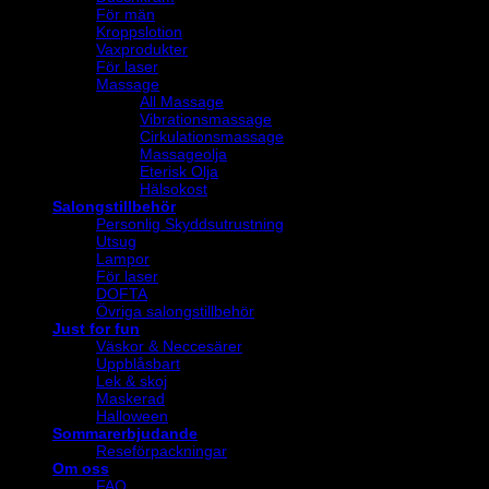
För män
Kroppslotion
Vaxprodukter
För laser
Massage
All Massage
Vibrationsmassage
Cirkulationsmassage
Massageolja
Eterisk Olja
Hälsokost
Salongstillbehör
Personlig Skyddsutrustning
Utsug
Lampor
För laser
DOFTA
Övriga salongstillbehör
Just for fun
Väskor & Neccesärer
Uppblåsbart
Lek & skoj
Maskerad
Halloween
Sommarerbjudande
Reseförpackningar
Om oss
FAQ