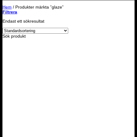
Hem
/
Produkter märkta ”glaze”
Filtrera
Endast ett sökresultat
Sök produkt