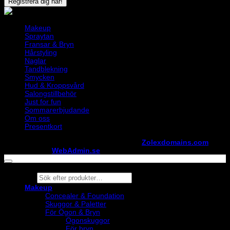
Makeup
Spraytan
Fransar & Bryn
Hårstyling
Naglar
Tandblekning
Smycken
Hud & Kroppsvård
Salongstillbehör
Just for fun
Sommarerbjudande
Om oss
Presentkort
Copyright ©
StylistShopen.se
. Hosted at
Zolexdomains.com
maintained by
WebAdmin.se
Products
search
Makeup
Concealer & Foundation
Skuggor & Paletter
För Ögon & Bryn
Ögonskuggor
För bryn