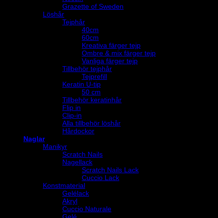
Grazette of Sweden
Löshår
Tejphår
40cm
60cm
Kreativa färger tejp
Ombre & mix färger tejp
Vanliga färger tejp
Tillbehör tejphår
Tejprefill
Keratin U-tip
50 cm
Tillbehör keratinhår
Flip in
Clip-in
Alla tillbehör löshår
Hårdockor
Naglar
Manikyr
Scratch Nails
Nagellack
Scratch Nails Lack
Cuccio Lack
Konstmaterial
Gelélack
Akryl
Cuccio Naturale
Gelé