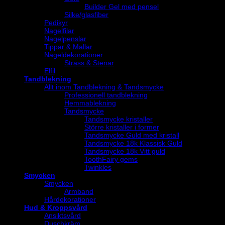
Builder Gel med pensel
Silke/glasfiber
Pedikyr
Nagelfilar
Nagelpenslar
Tippar & Mallar
Nageldekorationer
Strass & Stenar
Elfil
Tandblekning
Allt inom Tandblekning & Tandsmycke
Professionell tandblekning
Hemmablekning
Tandsmycke
Tandsmycke kristaller
Större kristaller i former
Tandsmycke Guld med kristall
Tandsmycke 18k Klassisk Guld
Tandsmycke 18k Vitt guld
ToothFairy gems
Twinkles
Smycken
Smycken
Armband
Hårdekorationer
Hud & Kroppsvård
Ansiktsvård
Duschkräm