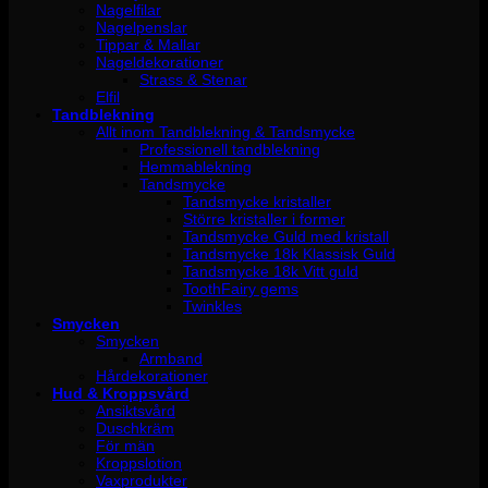
Nagelfilar
Nagelpenslar
Tippar & Mallar
Nageldekorationer
Strass & Stenar
Elfil
Tandblekning
Allt inom Tandblekning & Tandsmycke
Professionell tandblekning
Hemmablekning
Tandsmycke
Tandsmycke kristaller
Större kristaller i former
Tandsmycke Guld med kristall
Tandsmycke 18k Klassisk Guld
Tandsmycke 18k Vitt guld
ToothFairy gems
Twinkles
Smycken
Smycken
Armband
Hårdekorationer
Hud & Kroppsvård
Ansiktsvård
Duschkräm
För män
Kroppslotion
Vaxprodukter