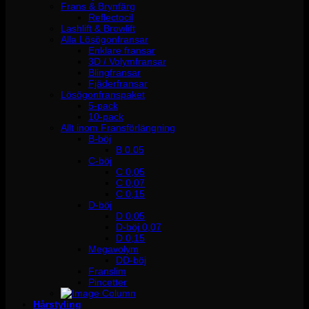
Frans & Brynfärg
Reflectocil
Lashlift & Browlift
Alla Lösögonfransar
Enklare fransar
3D / Volymfransar
Blingfransar
Fjäderfransar
Lösögonfranspaket
5-pack
10-pack
Allt inom Fransförlängning
B-böj
B 0.05
C-böj
C 0,05
C 0,07
C 0,15
D-böj
D 0,05
D-böj 0,07
D 0,15
Megavolym
DD-böj
Franslim
Pincetter
Hårstyling