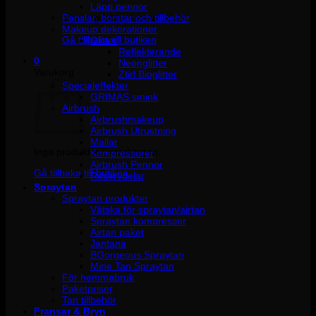
Läpp pennor
Penslar, borstar och tillbehör
Inga produkter i varukorgen.
Makeup dekorationer
Gå tillbaka till butiken
Glitter
Reflekterande
0
Neonglitter
Varukorg
Ztirl Bioglitter
Specialeffekter
GRIMAS smink
Airbrush
Airbrushmakeup
Airbrush Utrustning
Mallar
Inga produkter i varukorgen.
Kompressorer
Airbrush Pennor
Gå tillbaka till butiken
Reservdelar
Spraytan
Spraytan produkter
Vätska för spraytan/airtan
Spraytan kompressor
Airtan paket
Jantana
BGorgeous Spraytan
Mine Tan Spraytan
För hemmabruk
Paketpriser
Tan tillbehör
Fransar & Bryn