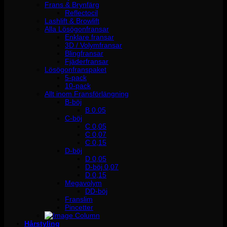
Frans & Brynfärg
Reflectocil
Lashlift & Browlift
Alla Lösögonfransar
Enklare fransar
3D / Volymfransar
Blingfransar
Fjäderfransar
Lösögonfranspaket
5-pack
10-pack
Allt inom Fransförlängning
B-böj
B 0.05
C-böj
C 0,05
C 0,07
C 0,15
D-böj
D 0,05
D-böj 0,07
D 0,15
Megavolym
DD-böj
Franslim
Pincetter
Hårstyling