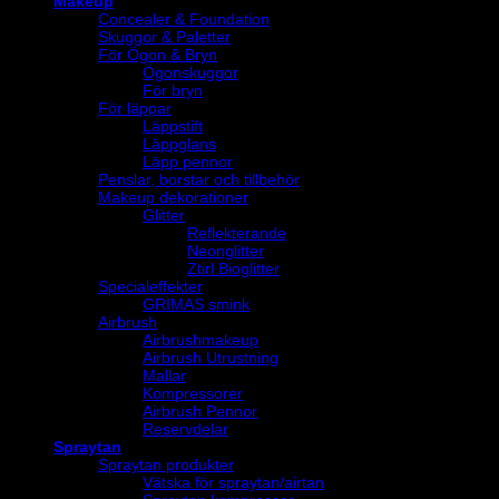
Makeup
Concealer & Foundation
Skuggor & Paletter
För Ögon & Bryn
Ögonskuggor
För bryn
För läppar
Läppstift
Läppglans
Läpp pennor
Penslar, borstar och tillbehör
Makeup dekorationer
Glitter
Reflekterande
Neonglitter
Ztirl Bioglitter
Specialeffekter
GRIMAS smink
Airbrush
Airbrushmakeup
Airbrush Utrustning
Mallar
Kompressorer
Airbrush Pennor
Reservdelar
Spraytan
Spraytan produkter
Vätska för spraytan/airtan