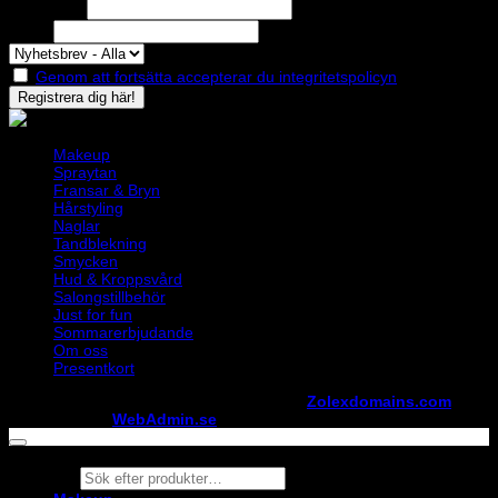
Efternamn
Epost
Genom att fortsätta accepterar du integritetspolicyn
Makeup
Spraytan
Fransar & Bryn
Hårstyling
Naglar
Tandblekning
Smycken
Hud & Kroppsvård
Salongstillbehör
Just for fun
Sommarerbjudande
Om oss
Presentkort
Copyright ©
StylistShopen.se
. Hosted at
Zolexdomains.com
maintained by
WebAdmin.se
Products
search