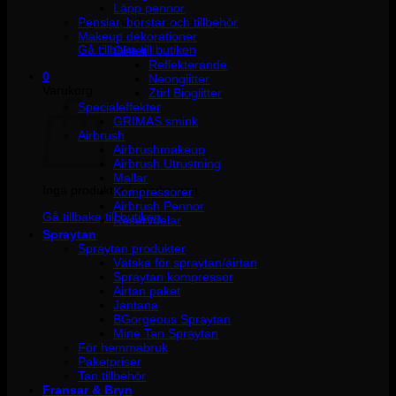
Läpp pennor
Penslar, borstar och tillbehör
Inga produkter i varukorgen.
Makeup dekorationer
Gå tillbaka till butiken
Glitter
Reflekterande
0
Neonglitter
Varukorg
Ztirl Bioglitter
Specialeffekter
GRIMAS smink
Airbrush
Airbrushmakeup
Airbrush Utrustning
Mallar
Inga produkter i varukorgen.
Kompressorer
Airbrush Pennor
Gå tillbaka till butiken
Reservdelar
Spraytan
Spraytan produkter
Vätska för spraytan/airtan
Spraytan kompressor
Airtan paket
Jantana
BGorgeous Spraytan
Mine Tan Spraytan
För hemmabruk
Paketpriser
Tan tillbehör
Fransar & Bryn