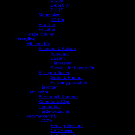
D 0,05
D-böj 0,07
D 0,15
Megavolym
DD-böj
Franslim
Pincetter
Image Column
Hårstyling
Allt inom hår
Schampo & Balsam
Schampo
Balsam
Hårmasker
Speciellt för blonda hår
Stylingprodukter
Grund & Primers
Finishing produkter
Hårbotten
Hårtillbehör
Borstar och Kammar
Klämmor & Clips
Hårsnoddar
Hårdekorationer
Varumärken hår
LANZA
Healing Moisture
CBD Revive