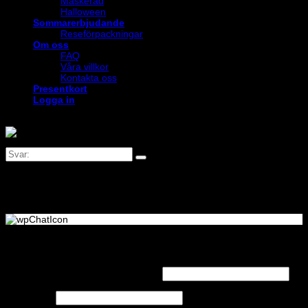
Maskerad
Halloween
Sommarerbjudande
Reseförpackningar
Om oss
FAQ
Våra villkor
Kontakta oss
Presentkort
Logga in
Logga in
Obligatoriskt
Användarnamn eller e-postadress
*
Obligatoriskt
Lösenord
*