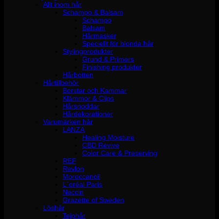
Allt inom hår
Schampo & Balsam
Schampo
Balsam
Hårmasker
Speciellt för blonda hår
Stylingprodukter
Grund & Primers
Finishing produkter
Hårbotten
Hårtillbehör
Borstar och Kammar
Klämmor & Clips
Hårsnoddar
Hårdekorationer
Varumärken hår
LANZA
Healing Moisture
CBD Revive
Color Care & Preserving
REF
Revlon
Moroccanoil
L´oréal Paris
Neccin
Grazette of Sweden
Löshår
Tejphår