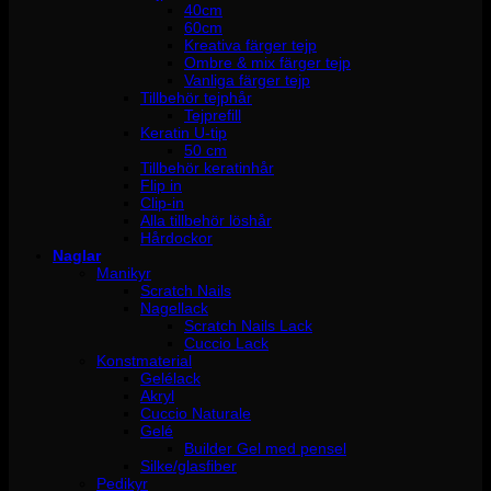
40cm
60cm
Kreativa färger tejp
Ombre & mix färger tejp
Vanliga färger tejp
Tillbehör tejphår
Tejprefill
Keratin U-tip
50 cm
Tillbehör keratinhår
Flip in
Clip-in
Alla tillbehör löshår
Hårdockor
Naglar
Manikyr
Scratch Nails
Nagellack
Scratch Nails Lack
Cuccio Lack
Konstmaterial
Gelélack
Akryl
Cuccio Naturale
Gelé
Builder Gel med pensel
Silke/glasfiber
Pedikyr