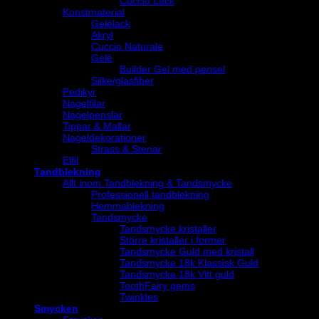
Cuccio Lack
Konstmaterial
Gelélack
Akryl
Cuccio Naturale
Gelé
Builder Gel med pensel
Silke/glasfiber
Pedikyr
Nagelfilar
Nagelpenslar
Tippar & Mallar
Nageldekorationer
Strass & Stenar
Elfil
Tandblekning
Allt inom Tandblekning & Tandsmycke
Professionell tandblekning
Hemmablekning
Tandsmycke
Tandsmycke kristaller
Större kristaller i former
Tandsmycke Guld med kristall
Tandsmycke 18k Klassisk Guld
Tandsmycke 18k Vitt guld
ToothFairy gems
Twinkles
Smycken