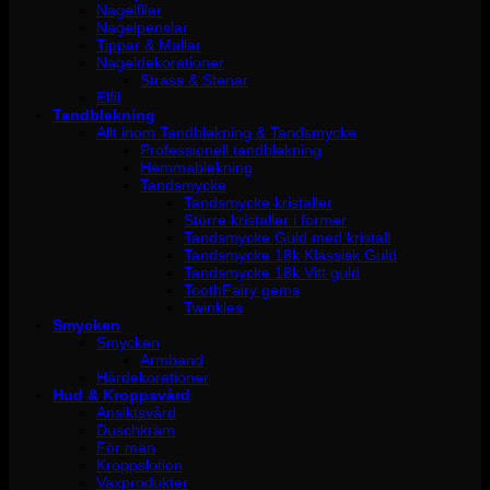
Nagelfilar
Nagelpenslar
Tippar & Mallar
Nageldekorationer
Strass & Stenar
Elfil
Tandblekning
Allt inom Tandblekning & Tandsmycke
Professionell tandblekning
Hemmablekning
Tandsmycke
Tandsmycke kristaller
Större kristaller i former
Tandsmycke Guld med kristall
Tandsmycke 18k Klassisk Guld
Tandsmycke 18k Vitt guld
ToothFairy gems
Twinkles
Smycken
Smycken
Armband
Hårdekorationer
Hud & Kroppsvård
Ansiktsvård
Duschkräm
För män
Kroppslotion
Vaxprodukter