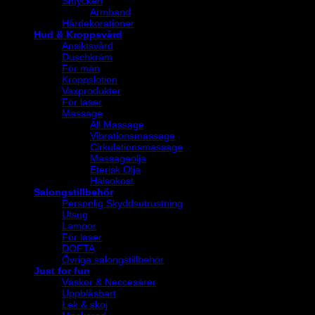
Smycken
Armband
Hårdekorationer
Hud & Kroppsvård
Ansiktsvård
Duschkräm
För män
Kroppslotion
Vaxprodukter
För laser
Massage
All Massage
Vibrationsmassage
Cirkulationsmassage
Massageolja
Eterisk Olja
Hälsokost
Salongstillbehör
Personlig Skyddsutrustning
Utsug
Lampor
För laser
DOFTA
Övriga salongstillbehör
Just for fun
Väskor & Neccesärer
Uppblåsbart
Lek & skoj