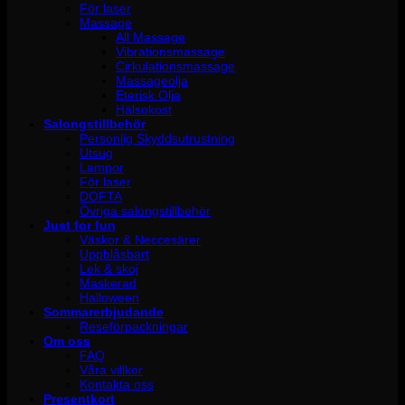
För laser
Massage
All Massage
Vibrationsmassage
Cirkulationsmassage
Massageolja
Eterisk Olja
Hälsokost
Salongstillbehör
Personlig Skyddsutrustning
Utsug
Lampor
För laser
DOFTA
Övriga salongstillbehör
Just for fun
Väskor & Neccesärer
Uppblåsbart
Lek & skoj
Maskerad
Halloween
Sommarerbjudande
Reseförpackningar
Om oss
FAQ
Våra villkor
Kontakta oss
Presentkort