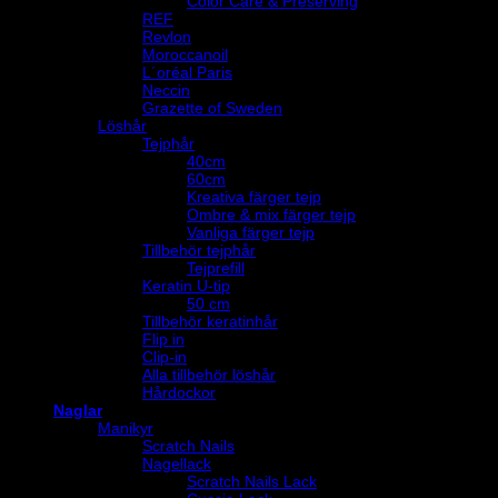
Color Care & Preserving
REF
Revlon
Moroccanoil
L´oréal Paris
Neccin
Grazette of Sweden
Löshår
Tejphår
40cm
60cm
Kreativa färger tejp
Ombre & mix färger tejp
Vanliga färger tejp
Tillbehör tejphår
Tejprefill
Keratin U-tip
50 cm
Tillbehör keratinhår
Flip in
Clip-in
Alla tillbehör löshår
Hårdockor
Naglar
Manikyr
Scratch Nails
Nagellack
Scratch Nails Lack