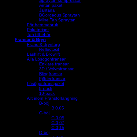
Spraytan kompressor
Airtan paket
Jantana
BGorgeous Spraytan
Mine Tan Spraytan
För hemmabruk
Paketpriser
Tan tillbehör
Fransar & Bryn
Frans & Brynfärg
Reflectocil
Lashlift & Browlift
Alla Lösögonfransar
Enklare fransar
3D / Volymfransar
Blingfransar
Fjäderfransar
Lösögonfranspaket
5-pack
10-pack
Allt inom Fransförlängning
B-böj
B 0.05
C-böj
C 0,05
C 0,07
C 0,15
D-böj