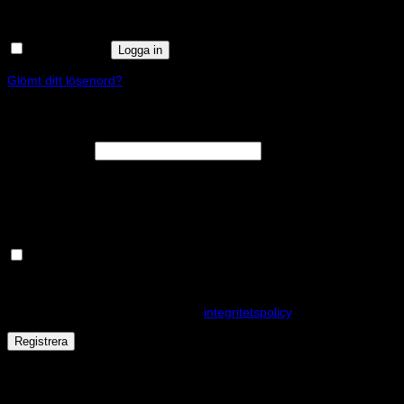
Kom ihåg mig
Logga in
Glömt ditt lösenord?
Registrera
Obligatoriskt
E-postadress
*
En länk för att ställa in ett nytt lösenord kommer att skickas till din e-
postadress.
Håll dig uppdaterad om nyheter och våra rea kampanjer
Dina personuppgifter kommer användas för att förbättra din
upplevelse på webbplatsen, hantera åtkomst till ditt konto och för
andra ändamål som beskrivs i vår
integritetspolicy
.
Registrera
Får det lov att vara en kaka eller två?