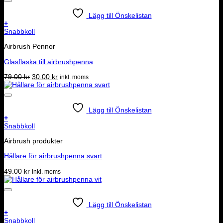
249.00 kr.
199.00 kr.
Lägg till Önskelistan
+
Snabbkoll
Airbrush Pennor
Glasflaska till airbrushpenna
Det
Det
79.00
kr
30.00
kr
inkl. moms
ursprungliga
nuvarande
priset
priset
var:
är:
79.00 kr.
30.00 kr.
Lägg till Önskelistan
+
Snabbkoll
Airbrush produkter
Hållare för airbrushpenna svart
49.00
kr
inkl. moms
Lägg till Önskelistan
+
Snabbkoll