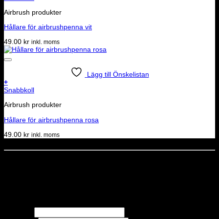
Airbrush produkter
Hållare för airbrushpenna vit
49.00
kr
inkl. moms
Lägg till Önskelistan
+
Snabbkoll
Airbrush produkter
Hållare för airbrushpenna rosa
49.00
kr
inkl. moms
Dela denna sida
STOLT MEDLEM I
Nyhetsbrev
Missa inga erbjudanden eller nyheter!
Förnamn