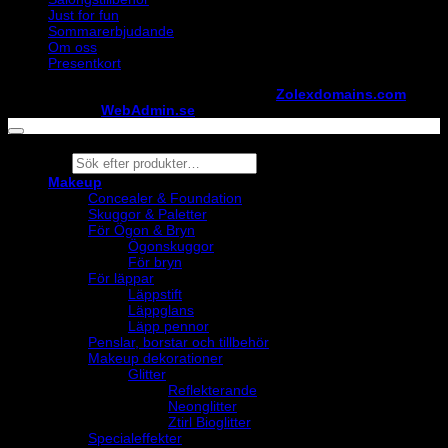
Just for fun
Sommarerbjudande
Om oss
Presentkort
Copyright ©
StylistShopen.se
. Hosted at
Zolexdomains.com
maintained by
WebAdmin.se
Products
search
Makeup
Concealer & Foundation
Skuggor & Paletter
För Ögon & Bryn
Ögonskuggor
För bryn
För läppar
Läppstift
Läppglans
Läpp pennor
Penslar, borstar och tillbehör
Makeup dekorationer
Glitter
Reflekterande
Neonglitter
Ztirl Bioglitter
Specialeffekter