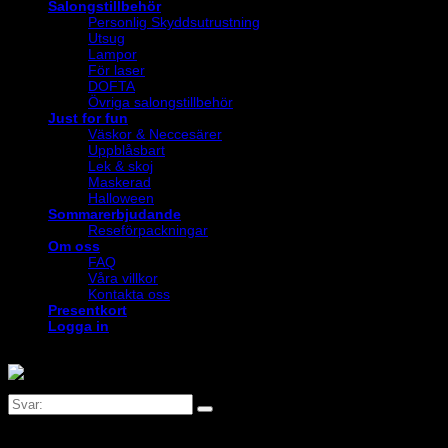
Salongstillbehör
Personlig Skyddsutrustning
Utsug
Lampor
För laser
DOFTA
Övriga salongstillbehör
Just for fun
Väskor & Neccesärer
Uppblåsbart
Lek & skoj
Maskerad
Halloween
Sommarerbjudande
Reseförpackningar
Om oss
FAQ
Våra villkor
Kontakta oss
Presentkort
Logga in