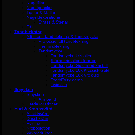
Nagelfilar
Nagelpenslar
Tippar & Mallar
Nageldekorationer
Strass & Stenar
Elfil
Tandblekning
Allt inom Tandblekning & Tandsmycke
Professionell tandblekning
Hemmablekning
Tandsmycke
Tandsmycke kristaller
Större kristaller i former
Tandsmycke Guld med kristall
Tandsmycke 18k Klassisk Guld
Tandsmycke 18k Vitt guld
ToothFairy gems
Twinkles
Smycken
Smycken
Armband
Hårdekorationer
Hud & Kroppsvård
Ansiktsvård
Duschkräm
För män
Kroppslotion
Vaxprodukter