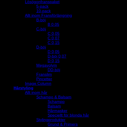
Lösögonfranspaket
5-pack
10-pack
Allt inom Fransförlängning
B-böj
B 0.05
C-böj
C 0,05
C 0,07
C 0,15
D-böj
D 0,05
D-böj 0,07
D 0,15
Megavolym
DD-böj
Franslim
Pincetter
Image Column
Hårstyling
Allt inom hår
Schampo & Balsam
Schampo
Balsam
Hårmasker
Speciellt för blonda hår
Stylingprodukter
Grund & Primers