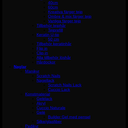
40cm
60cm
Kreativa färger tejp
Ombre & mix färger tejp
Vanliga färger tejp
Tillbehör tejphår
Tejprefill
Keratin U-tip
50 cm
Tillbehör keratinhår
Flip in
Clip-in
Alla tillbehör löshår
Hårdockor
Naglar
Manikyr
Scratch Nails
Nagellack
Scratch Nails Lack
Cuccio Lack
Konstmaterial
Gelélack
Akryl
Cuccio Naturale
Gelé
Builder Gel med pensel
Silke/glasfiber
Pedikyr