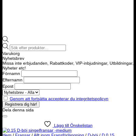
Products
search
Varukorg
Nyhetsbrev
Missa inte erbjudanden, Rabattkoder, VIP-inbjudningar, Utbildningar,
Nyheter etc!
Förnamn
Efternamn
Epost
Genom att fortsätta accepterar du integritetspolicyn
Dela denna sida
Lägg till Önskelistan
Hem
/
Fransar
/
Allt inom Fransförlängning
/
D-böj
/
D 0,15