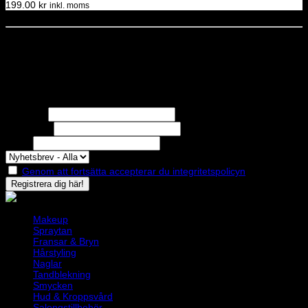
199.00
kr
inkl. moms
Dela denna sida
STOLT MEDLEM I
Nyhetsbrev
Missa inga erbjudanden eller nyheter!
Förnamn
Efternamn
Epost
Genom att fortsätta accepterar du integritetspolicyn
Makeup
Spraytan
Fransar & Bryn
Hårstyling
Naglar
Tandblekning
Smycken
Hud & Kroppsvård
Salongstillbehör