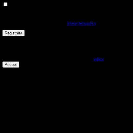
Håll dig uppdaterad om nyheter och våra rea kampanjer
Dina personuppgifter kommer användas för att förbättra din
upplevelse på webbplatsen, hantera åtkomst till ditt konto och för
andra ändamål som beskrivs i vår
integritetspolicy
.
Registrera
Får det lov att vara en kaka eller två?
På den här webplatsen använder vi cookies för att alla funktioner
ska fungera som förväntat. För mer info se våra
villkor
.
Accept