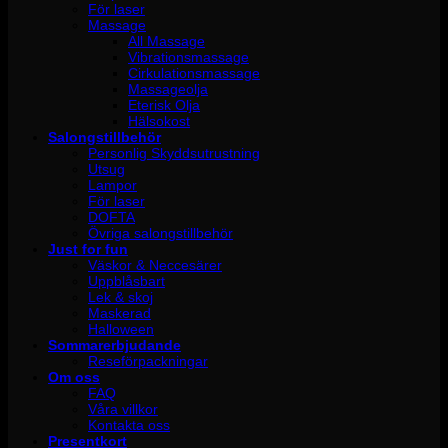
För laser
Massage
All Massage
Vibrationsmassage
Cirkulationsmassage
Massageolja
Eterisk Olja
Hälsokost
Salongstillbehör
Personlig Skyddsutrustning
Utsug
Lampor
För laser
DOFTA
Övriga salongstillbehör
Just for fun
Väskor & Neccesärer
Uppblåsbart
Lek & skoj
Maskerad
Halloween
Sommarerbjudande
Reseförpackningar
Om oss
FAQ
Våra villkor
Kontakta oss
Presentkort