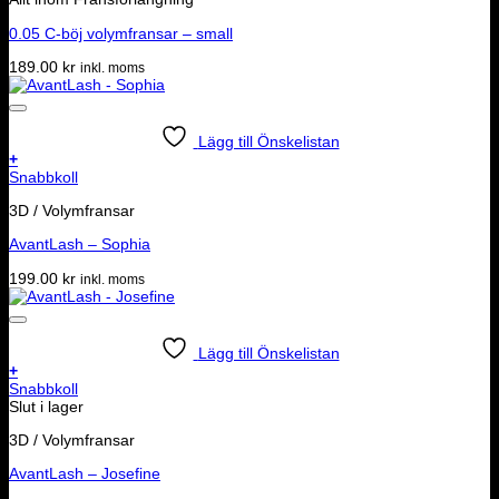
0.05 C-böj volymfransar – small
189.00
kr
inkl. moms
Lägg till Önskelistan
+
Snabbkoll
3D / Volymfransar
AvantLash – Sophia
199.00
kr
inkl. moms
Lägg till Önskelistan
+
Snabbkoll
Slut i lager
3D / Volymfransar
AvantLash – Josefine