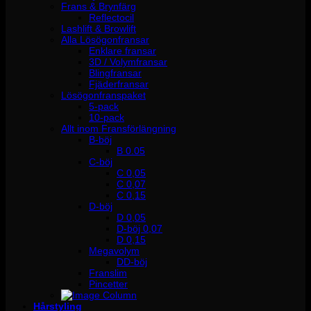
Frans & Brynfärg
Reflectocil
Lashlift & Browlift
Alla Lösögonfransar
Enklare fransar
3D / Volymfransar
Blingfransar
Fjäderfransar
Lösögonfranspaket
5-pack
10-pack
Allt inom Fransförlängning
B-böj
B 0.05
C-böj
C 0,05
C 0,07
C 0,15
D-böj
D 0,05
D-böj 0,07
D 0,15
Megavolym
DD-böj
Franslim
Pincetter
Hårstyling