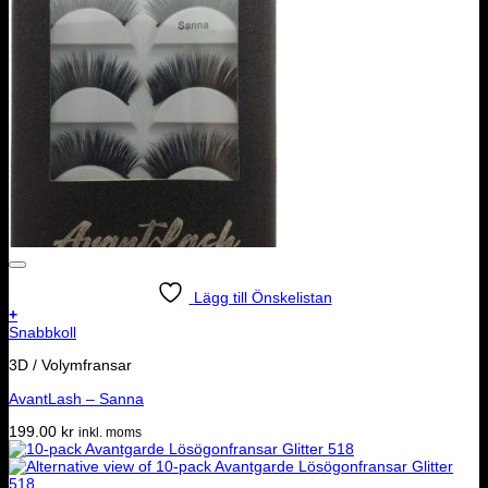
Lägg till Önskelistan
+
Snabbkoll
3D / Volymfransar
AvantLash – Sanna
199.00
kr
inkl. moms