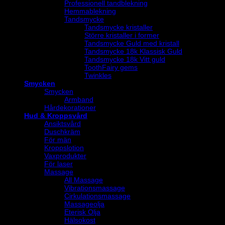
Professionell tandblekning
Hemmablekning
Tandsmycke
Tandsmycke kristaller
Större kristaller i former
Tandsmycke Guld med kristall
Tandsmycke 18k Klassisk Guld
Tandsmycke 18k Vitt guld
ToothFairy gems
Twinkles
Smycken
Smycken
Armband
Hårdekorationer
Hud & Kroppsvård
Ansiktsvård
Duschkräm
För män
Kroppslotion
Vaxprodukter
För laser
Massage
All Massage
Vibrationsmassage
Cirkulationsmassage
Massageolja
Eterisk Olja
Hälsokost