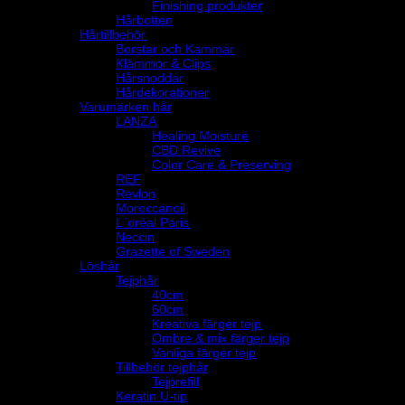
Finishing produkter
Hårbotten
Hårtillbehör
Borstar och Kammar
Klämmor & Clips
Hårsnoddar
Hårdekorationer
Varumärken hår
LANZA
Healing Moisture
CBD Revive
Color Care & Preserving
REF
Revlon
Moroccanoil
L´oréal Paris
Neccin
Grazette of Sweden
Löshår
Tejphår
40cm
60cm
Kreativa färger tejp
Ombre & mix färger tejp
Vanliga färger tejp
Tillbehör tejphår
Tejprefill
Keratin U-tip