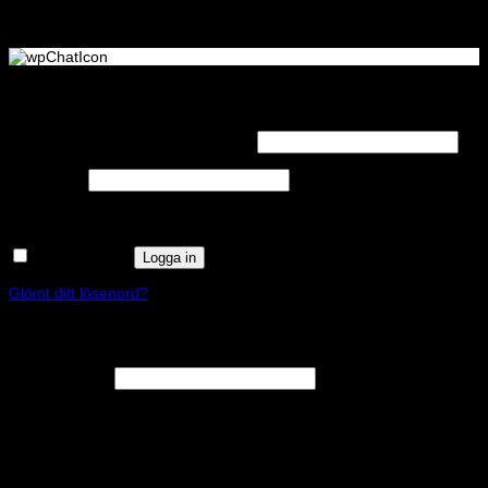
Logga in
Obligatoriskt
Användarnamn eller e-postadress
*
Obligatoriskt
Lösenord
*
Kom ihåg mig
Logga in
Glömt ditt lösenord?
Registrera
Obligatoriskt
E-postadress
*
En länk för att ställa in ett nytt lösenord kommer att skickas till din e-
postadress.