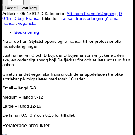
0.15
D-
Lägg till i varukorg
böj
Artikelnr:
05-15912-D
Kategorier:
Allt inom Fransförlängning
,
D
singelfransar
0,15
,
D-böj
,
Fransar
Etiketter:
fransar
,
fransförlängning'
,
små
-
fransar
,
veganska
medium
mängd
Beskrivning
Nu är de här! Stylistshopens egna fransar till för professionella
fransförlängningar!
Just nu har vi i C och D böj, där D böjen är som vi tycker att den
ska, en ordentligt snygg böj! De fjädrar fint och är lätta att ta ut från
asken.
Givetvis är det veganska fransar och de är uppdelade i tre olika
storlekar på mixpaletter med totalt 16 rader.
Small – längd 5-8
Medium – längd 9-12
Large – längd 12-16
De finns i 0,5 0,7 och 0,15 för tillfället.
Relaterade produkter