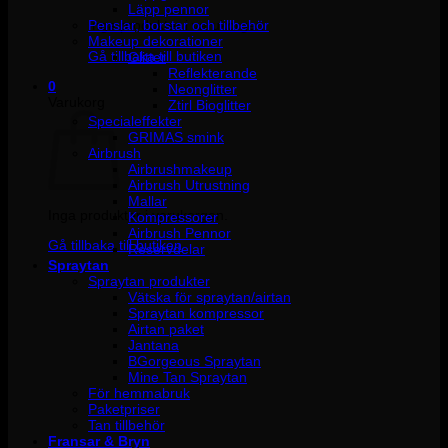
Läpp pennor
Penslar, borstar och tillbehör
Inga produkter i varukorgen.
Makeup dekorationer
Gå tillbaka till butiken
Glitter
Reflekterande
0
Neonglitter
Varukorg
Ztirl Bioglitter
Specialeffekter
GRIMAS smink
Airbrush
Airbrushmakeup
Airbrush Utrustning
Mallar
Inga produkter i varukorgen.
Kompressorer
Airbrush Pennor
Gå tillbaka till butiken
Reservdelar
Spraytan
Spraytan produkter
Vätska för spraytan/airtan
Spraytan kompressor
Airtan paket
Jantana
BGorgeous Spraytan
Mine Tan Spraytan
För hemmabruk
Paketpriser
Tan tillbehör
Fransar & Bryn