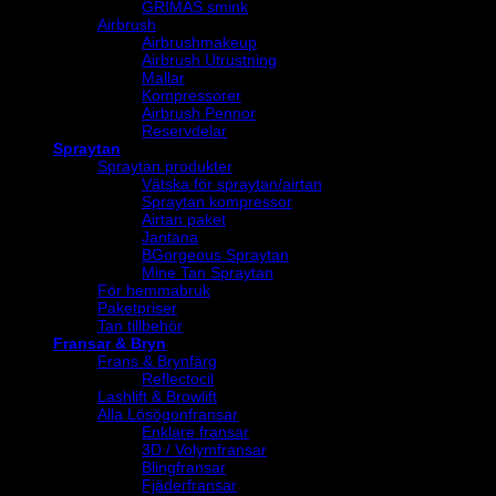
GRIMAS smink
Airbrush
Airbrushmakeup
Airbrush Utrustning
Mallar
Kompressorer
Airbrush Pennor
Reservdelar
Spraytan
Spraytan produkter
Vätska för spraytan/airtan
Spraytan kompressor
Airtan paket
Jantana
BGorgeous Spraytan
Mine Tan Spraytan
För hemmabruk
Paketpriser
Tan tillbehör
Fransar & Bryn
Frans & Brynfärg
Reflectocil
Lashlift & Browlift
Alla Lösögonfransar
Enklare fransar
3D / Volymfransar
Blingfransar
Fjäderfransar