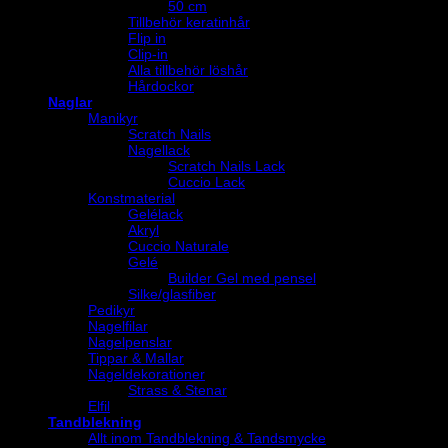
50 cm
Tillbehör keratinhår
Flip in
Clip-in
Alla tillbehör löshår
Hårdockor
Naglar
Manikyr
Scratch Nails
Nagellack
Scratch Nails Lack
Cuccio Lack
Konstmaterial
Gelélack
Akryl
Cuccio Naturale
Gelé
Builder Gel med pensel
Silke/glasfiber
Pedikyr
Nagelfilar
Nagelpenslar
Tippar & Mallar
Nageldekorationer
Strass & Stenar
Elfil
Tandblekning
Allt inom Tandblekning & Tandsmycke