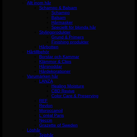
Allt inom hår
Schampo & Balsam
Schampo
Balsam
Hårmasker
Speciellt för blonda hår
Stylingprodukter
Grund & Primers
Finishing produkter
Hårbotten
Hårtillbehör
Borstar och Kammar
Klämmor & Clips
Hårsnoddar
Hårdekorationer
Varumärken hår
LANZA
Healing Moisture
CBD Revive
Color Care & Preserving
REF
Revlon
Moroccanoil
L´oréal Paris
Neccin
Grazette of Sweden
Löshår
Tejphår