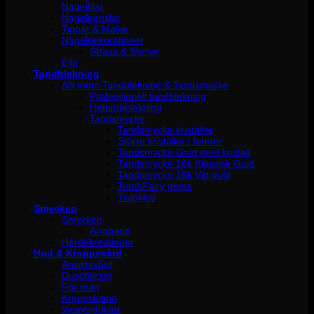
Nagelfilar
Nagelpenslar
Tippar & Mallar
Nageldekorationer
Strass & Stenar
Elfil
Tandblekning
Allt inom Tandblekning & Tandsmycke
Professionell tandblekning
Hemmablekning
Tandsmycke
Tandsmycke kristaller
Större kristaller i former
Tandsmycke Guld med kristall
Tandsmycke 18k Klassisk Guld
Tandsmycke 18k Vitt guld
ToothFairy gems
Twinkles
Smycken
Smycken
Armband
Hårdekorationer
Hud & Kroppsvård
Ansiktsvård
Duschkräm
För män
Kroppslotion
Vaxprodukter