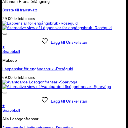
Allt inom Fransförlängning
Borste till franstvätt
29.00
kr
inkl. moms
Lägg till Önskelistan
+
Snabbkoll
Makeup
Läppenslar för engångsbruk -Roséguld
69.00
kr
inkl. moms
Lägg till Önskelistan
+
Snabbkoll
Alla Lösögonfransar
Avantgarde Lösögonfransar -Sparvöga