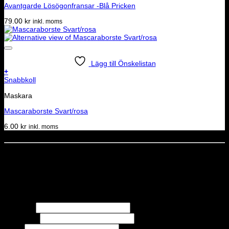
Avantgarde Lösögonfransar -Blå Pricken
79.00
kr
inkl. moms
Lägg till Önskelistan
+
Snabbkoll
Maskara
Mascaraborste Svart/rosa
6.00
kr
inkl. moms
Dela denna sida
STOLT MEDLEM I
Nyhetsbrev
Missa inga erbjudanden eller nyheter!
Förnamn
Efternamn
Epost