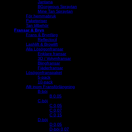
Jantana
BGorgeous Spraytan
Mine Tan Spraytan
För hemmabruk
Paketpriser
Tan tillbehör
Fransar & Bryn
Frans & Brynfärg
Reflectocil
Lashlift & Browlift
Alla Lösögonfransar
Enklare fransar
3D / Volymfransar
Blingfransar
Fjäderfransar
Lösögonfranspaket
5-pack
10-pack
Allt inom Fransförlängning
B-böj
B 0.05
C-böj
C 0,05
C 0,07
C 0,15
D-böj
D 0,05
D-böj 0,07