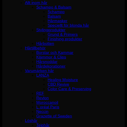
Allt inom hår
Schampo & Balsam
Schampo
Balsam
Hårmasker
Speciellt för blonda hår
Stylingprodukter
Grund & Primers
Finishing produkter
Hårbotten
Hårtillbehör
Borstar och Kammar
Klämmor & Clips
Hårsnoddar
Hårdekorationer
Varumärken hår
LANZA
Healing Moisture
CBD Revive
Color Care & Preserving
REF
Revlon
Moroccanoil
L´oréal Paris
Neccin
Grazette of Sweden
Löshår
Tejphår