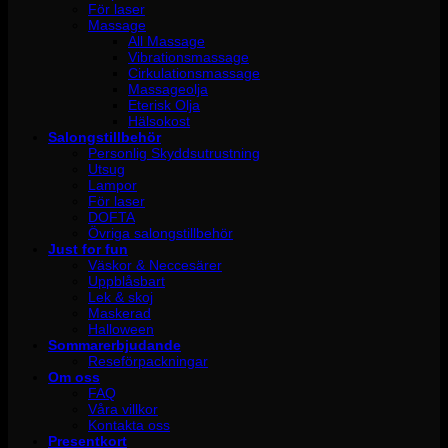
För laser
Massage
All Massage
Vibrationsmassage
Cirkulationsmassage
Massageolja
Eterisk Olja
Hälsokost
Salongstillbehör
Personlig Skyddsutrustning
Utsug
Lampor
För laser
DOFTA
Övriga salongstillbehör
Just for fun
Väskor & Neccesärer
Uppblåsbart
Lek & skoj
Maskerad
Halloween
Sommarerbjudande
Reseförpackningar
Om oss
FAQ
Våra villkor
Kontakta oss
Presentkort