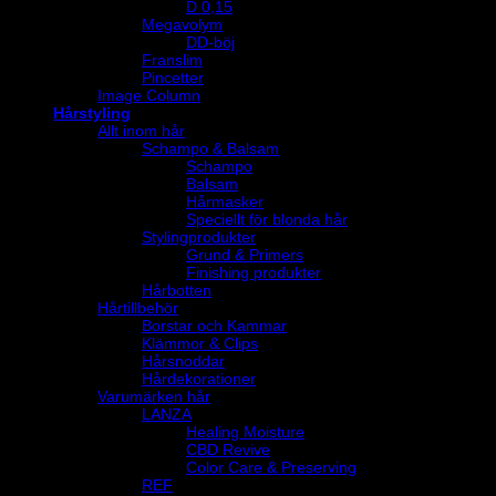
D 0,15
Megavolym
DD-böj
Franslim
Pincetter
Image Column
Hårstyling
Allt inom hår
Schampo & Balsam
Schampo
Balsam
Hårmasker
Speciellt för blonda hår
Stylingprodukter
Grund & Primers
Finishing produkter
Hårbotten
Hårtillbehör
Borstar och Kammar
Klämmor & Clips
Hårsnoddar
Hårdekorationer
Varumärken hår
LANZA
Healing Moisture
CBD Revive
Color Care & Preserving
REF