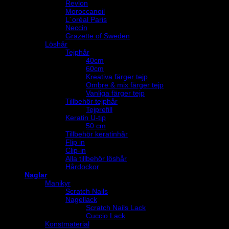
Revlon
Moroccanoil
L´oréal Paris
Neccin
Grazette of Sweden
Löshår
Tejphår
40cm
60cm
Kreativa färger tejp
Ombre & mix färger tejp
Vanliga färger tejp
Tillbehör tejphår
Tejprefill
Keratin U-tip
50 cm
Tillbehör keratinhår
Flip in
Clip-in
Alla tillbehör löshår
Hårdockor
Naglar
Manikyr
Scratch Nails
Nagellack
Scratch Nails Lack
Cuccio Lack
Konstmaterial