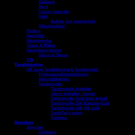
Gelélack
Akryl
Cuccio Naturale
Gelé
Builder Gel med pensel
Silke/glasfiber
Pedikyr
Nagelfilar
Nagelpenslar
Tippar & Mallar
Nageldekorationer
Strass & Stenar
Elfil
Tandblekning
Allt inom Tandblekning & Tandsmycke
Professionell tandblekning
Hemmablekning
Tandsmycke
Tandsmycke kristaller
Större kristaller i former
Tandsmycke Guld med kristall
Tandsmycke 18k Klassisk Guld
Tandsmycke 18k Vitt guld
ToothFairy gems
Twinkles
Smycken
Smycken
Armband