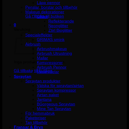
Läpp pennor
Penslar, borstar och tillbehör
Inga produkter i varukorgen.
Makeup dekorationer
Gå tillbaka till butiken
Glitter
Reflekterande
0
Neonglitter
Varukorg
Ztirl Bioglitter
Specialeffekter
GRIMAS smink
Airbrush
Airbrushmakeup
Airbrush Utrustning
Mallar
Inga produkter i varukorgen.
Kompressorer
Airbrush Pennor
Gå tillbaka till butiken
Reservdelar
Spraytan
Spraytan produkter
Vätska för spraytan/airtan
Spraytan kompressor
Airtan paket
Jantana
BGorgeous Spraytan
Mine Tan Spraytan
För hemmabruk
Paketpriser
Tan tillbehör
Fransar & Bryn