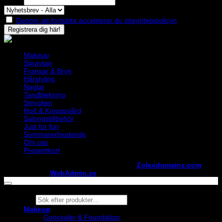
Genom att fortsätta accepterar du integritetspolicyn
Makeup
Spraytan
Fransar & Bryn
Hårstyling
Naglar
Tandblekning
Smycken
Hud & Kroppsvård
Salongstillbehör
Just for fun
Sommarerbjudande
Om oss
Presentkort
Copyright ©
StylistShopen.se
. Hosted at
Zolexdomains.com
maintained by
WebAdmin.se
Products
search
Makeup
Concealer & Foundation