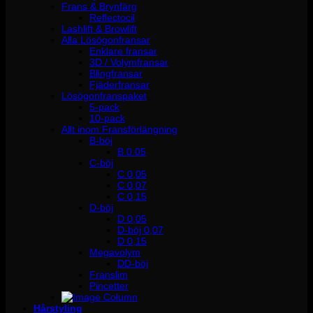
Frans & Brynfärg
Reflectocil
Lashlift & Browlift
Alla Lösögonfransar
Enklare fransar
3D / Volymfransar
Blingfransar
Fjäderfransar
Lösögonfranspaket
5-pack
10-pack
Allt inom Fransförlängning
B-böj
B 0.05
C-böj
C 0,05
C 0,07
C 0,15
D-böj
D 0,05
D-böj 0,07
D 0,15
Megavolym
DD-böj
Franslim
Pincetter
Hårstyling