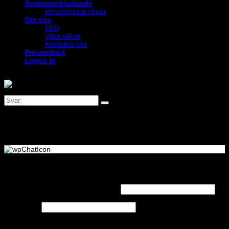
Sommarerbjudande
Reseförpackningar
Om oss
FAQ
Våra villkor
Kontakta oss
Presentkort
Logga in
Logga in
Obligatoriskt
Användarnamn eller e-postadress
*
Obligatoriskt
Lösenord
*