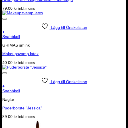
79.00
kr
inkl. moms
Lägg till Önskelistan
+
Snabbkoll
GRIMAS smink
Makeupsvamp latex
40.00
kr
inkl. moms
Lägg till Önskelistan
+
Snabbkoll
Naglar
Puderborste ”Jessica”
89.00
kr
inkl. moms