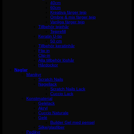
40cm
60cm
Kreativa färger tejp
Ombre & mix färger tejp
Vanliga färger tejp
Tillbehör tejphår
Tejprefill
Keratin U-tip
50 cm
Tillbehör keratinhår
Flip in
Clip-in
Alla tillbehör löshår
Hårdockor
Naglar
Manikyr
Scratch Nails
Nagellack
Scratch Nails Lack
Cuccio Lack
Konstmaterial
Gelélack
Akryl
Cuccio Naturale
Gelé
Builder Gel med pensel
Silke/glasfiber
Pedikyr