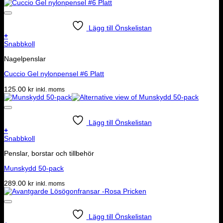
Lägg till Önskelistan
+
Snabbkoll
Nagelpenslar
Cuccio Gel nylonpensel #6 Platt
125.00
kr
inkl. moms
Lägg till Önskelistan
+
Snabbkoll
Penslar, borstar och tillbehör
Munskydd 50-pack
289.00
kr
inkl. moms
Lägg till Önskelistan