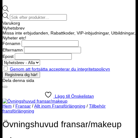
Products
search
Varukorg
Nyhetsbrev
Missa inte erbjudanden, Rabattkoder, VIP-inbjudningar, Utbildningar,
Nyheter etc!
Förnamn
Efternamn
Epost
Genom att fortsätta accepterar du integritetspolicyn
Dela denna sida
Lägg till Önskelistan
Hem
/
Fransar
/
Allt inom Fransförlängning
/
Tillbehör
fransförlängning
Övningshuvud fransar/makeup