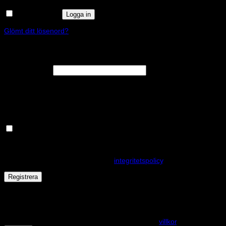
Kom ihåg mig
Logga in
Glömt ditt lösenord?
Registrera
Obligatoriskt
E-postadress
*
En länk för att ställa in ett nytt lösenord kommer att skickas till din e-
postadress.
Håll dig uppdaterad om nyheter och våra rea kampanjer
Dina personuppgifter kommer användas för att förbättra din
upplevelse på webbplatsen, hantera åtkomst till ditt konto och för
andra ändamål som beskrivs i vår
integritetspolicy
.
Registrera
Får det lov att vara en kaka eller två?
På den här webplatsen använder vi cookies för att alla funktioner
ska fungera som förväntat. För mer info se våra
villkor
.