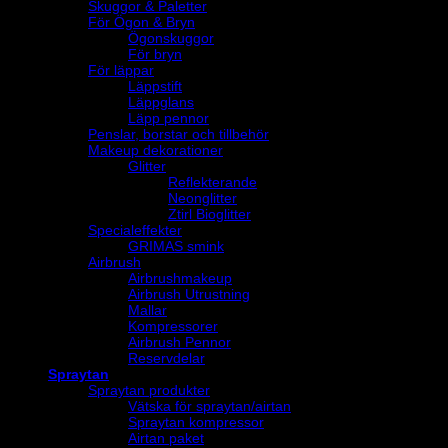
Skuggor & Paletter
För Ögon & Bryn
Ögonskuggor
För bryn
För läppar
Läppstift
Läppglans
Läpp pennor
Penslar, borstar och tillbehör
Makeup dekorationer
Glitter
Reflekterande
Neonglitter
Ztirl Bioglitter
Specialeffekter
GRIMAS smink
Airbrush
Airbrushmakeup
Airbrush Utrustning
Mallar
Kompressorer
Airbrush Pennor
Reservdelar
Spraytan
Spraytan produkter
Vätska för spraytan/airtan
Spraytan kompressor
Airtan paket