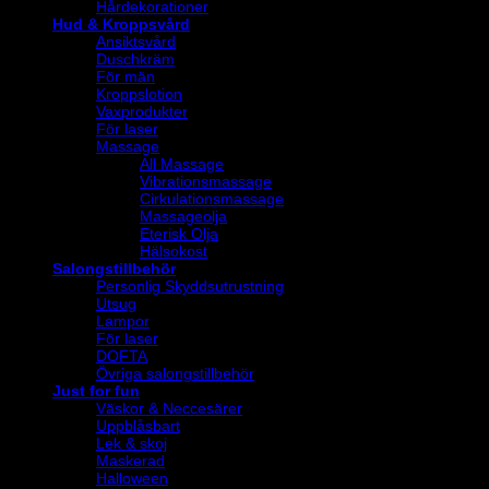
Hårdekorationer
Hud & Kroppsvård
Ansiktsvård
Duschkräm
För män
Kroppslotion
Vaxprodukter
För laser
Massage
All Massage
Vibrationsmassage
Cirkulationsmassage
Massageolja
Eterisk Olja
Hälsokost
Salongstillbehör
Personlig Skyddsutrustning
Utsug
Lampor
För laser
DOFTA
Övriga salongstillbehör
Just for fun
Väskor & Neccesärer
Uppblåsbart
Lek & skoj
Maskerad
Halloween