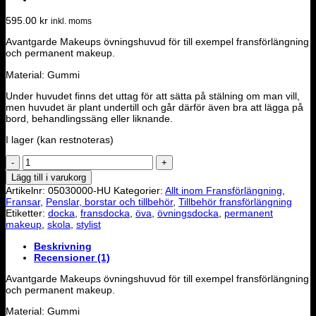
595.00
kr
inkl. moms
Avantgarde Makeups övningshuvud för till exempel fransförlängning
och permanent makeup.
Material: Gummi
Under huvudet finns det uttag för att sätta på stälning om man vill,
men huvudet är plant undertill och går därför även bra att lägga på
bord, behandlingssäng eller liknande.
I lager (kan restnoteras)
Övningshuvud
fransar/makeup
Lägg till i varukorg
mängd
Artikelnr:
05030000-HU
Kategorier:
Allt inom Fransförlängning
,
Fransar
,
Penslar, borstar och tillbehör
,
Tillbehör fransförlängning
Etiketter:
docka
,
fransdocka
,
öva
,
övningsdocka
,
permanent
makeup
,
skola
,
stylist
Beskrivning
Recensioner (1)
Avantgarde Makeups övningshuvud för till exempel fransförlängning
och permanent makeup.
Material: Gummi