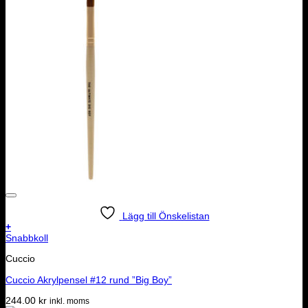
Lägg till Önskelistan
+
Snabbkoll
Cuccio
Cuccio Akrylpensel #12 rund ”Big Boy”
244.00
kr
inkl. moms