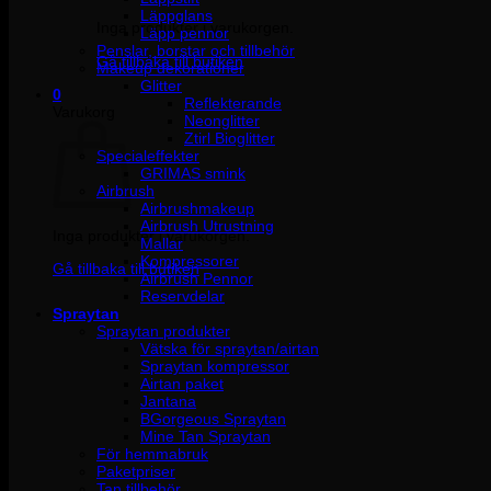
Läppglans
Inga produkter i varukorgen.
Läpp pennor
Penslar, borstar och tillbehör
Gå tillbaka till butiken
Makeup dekorationer
Glitter
0
Reflekterande
Varukorg
Neonglitter
Ztirl Bioglitter
Specialeffekter
GRIMAS smink
Airbrush
Airbrushmakeup
Airbrush Utrustning
Inga produkter i varukorgen.
Mallar
Kompressorer
Gå tillbaka till butiken
Airbrush Pennor
Reservdelar
Spraytan
Spraytan produkter
Vätska för spraytan/airtan
Spraytan kompressor
Airtan paket
Jantana
BGorgeous Spraytan
Mine Tan Spraytan
För hemmabruk
Paketpriser
Tan tillbehör