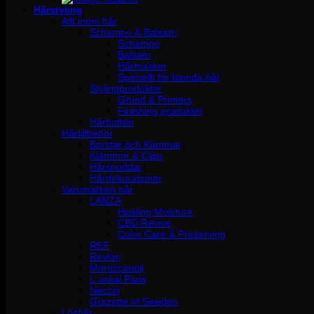
Hårstyling
Allt inom hår
Schampo & Balsam
Schampo
Balsam
Hårmasker
Speciellt för blonda hår
Stylingprodukter
Grund & Primers
Finishing produkter
Hårbotten
Hårtillbehör
Borstar och Kammar
Klämmor & Clips
Hårsnoddar
Hårdekorationer
Varumärken hår
LANZA
Healing Moisture
CBD Revive
Color Care & Preserving
REF
Revlon
Moroccanoil
L´oréal Paris
Neccin
Grazette of Sweden
Löshår