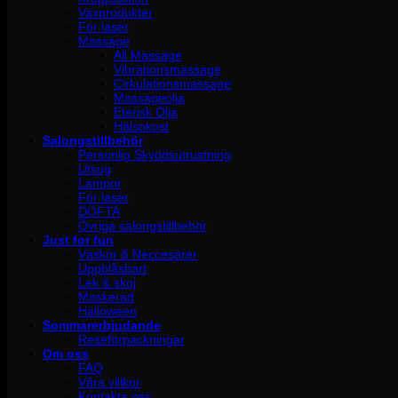
Vaxprodukter
För laser
Massage
All Massage
Vibrationsmassage
Cirkulationsmassage
Massageolja
Eterisk Olja
Hälsokost
Salongstillbehör
Personlig Skyddsutrustning
Utsug
Lampor
För laser
DOFTA
Övriga salongstillbehör
Just for fun
Väskor & Neccesärer
Uppblåsbart
Lek & skoj
Maskerad
Halloween
Sommarerbjudande
Reseförpackningar
Om oss
FAQ
Våra villkor
Kontakta oss