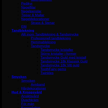
Pedikyr
Nagelfilar
Nagelpenslar
Tippar & Mallar
Nageldekorationer
Strass & Stenar
Elfil
Tandblekning
Allt inom Tandblekning & Tandsmycke
Professionell tandblekning
Hemmablekning
Tandsmycke
Tandsmycke kristaller
Större kristaller i former
Tandsmycke Guld med kristall
Tandsmycke 18k Klassisk Guld
Tandsmycke 18k Vitt guld
ToothFairy gems
Twinkles
Smycken
Smycken
Armband
Hårdekorationer
Hud & Kroppsvård
Ansiktsvård
Duschkräm
För män
Kroppslotion