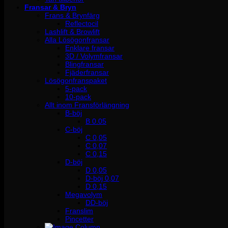
Fransar & Bryn
Frans & Brynfärg
Reflectocil
Lashlift & Browlift
Alla Lösögonfransar
Enklare fransar
3D / Volymfransar
Blingfransar
Fjäderfransar
Lösögonfranspaket
5-pack
10-pack
Allt inom Fransförlängning
B-böj
B 0.05
C-böj
C 0,05
C 0,07
C 0,15
D-böj
D 0,05
D-böj 0,07
D 0,15
Megavolym
DD-böj
Franslim
Pincetter