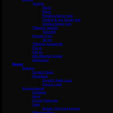
Tejphår
40cm
60cm
Kreativa färger tejp
Ombre & mix färger tejp
Vanliga färger tejp
Tillbehör tejphår
Tejprefill
Keratin U-tip
50 cm
Tillbehör keratinhår
Flip in
Clip-in
Alla tillbehör löshår
Hårdockor
Naglar
Manikyr
Scratch Nails
Nagellack
Scratch Nails Lack
Cuccio Lack
Konstmaterial
Gelélack
Akryl
Cuccio Naturale
Gelé
Builder Gel med pensel
Silke/glasfiber