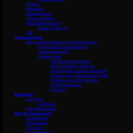
Pedikyr
Nagelfilar
Nagelpenslar
Tippar & Mallar
Nageldekorationer
Strass & Stenar
Elfil
Tandblekning
Allt inom Tandblekning & Tandsmycke
Professionell tandblekning
Hemmablekning
Tandsmycke
Tandsmycke kristaller
Större kristaller i former
Tandsmycke Guld med kristall
Tandsmycke 18k Klassisk Guld
Tandsmycke 18k Vitt guld
ToothFairy gems
Twinkles
Smycken
Smycken
Armband
Hårdekorationer
Hud & Kroppsvård
Ansiktsvård
Duschkräm
För män
Kroppslotion