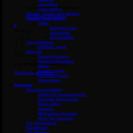
Läppglans
Inga produkter i varukorgen.
Läpp pennor
Penslar, borstar och tillbehör
Gå tillbaka till butiken
Makeup dekorationer
Glitter
0
Reflekterande
Varukorg
Neonglitter
Ztirl Bioglitter
Specialeffekter
GRIMAS smink
Airbrush
Airbrushmakeup
Airbrush Utrustning
Inga produkter i varukorgen.
Mallar
Kompressorer
Gå tillbaka till butiken
Airbrush Pennor
Reservdelar
Spraytan
Spraytan produkter
Vätska för spraytan/airtan
Spraytan kompressor
Airtan paket
Jantana
BGorgeous Spraytan
Mine Tan Spraytan
För hemmabruk
Paketpriser
Tan tillbehör