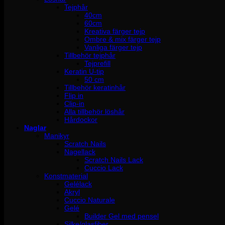
Tejphår
40cm
60cm
Kreativa färger tejp
Ombre & mix färger tejp
Vanliga färger tejp
Tillbehör tejphår
Tejprefill
Keratin U-tip
50 cm
Tillbehör keratinhår
Flip in
Clip-in
Alla tillbehör löshår
Hårdockor
Naglar
Manikyr
Scratch Nails
Nagellack
Scratch Nails Lack
Cuccio Lack
Konstmaterial
Gelélack
Akryl
Cuccio Naturale
Gelé
Builder Gel med pensel
Silke/glasfiber