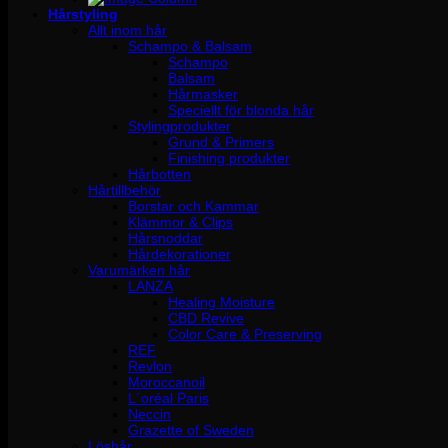
Hårstyling
Allt inom hår
Schampo & Balsam
Schampo
Balsam
Hårmasker
Speciellt för blonda hår
Stylingprodukter
Grund & Primers
Finishing produkter
Hårbotten
Hårtillbehör
Borstar och Kammar
Klämmor & Clips
Hårsnoddar
Hårdekorationer
Varumärken hår
LANZA
Healing Moisture
CBD Revive
Color Care & Preserving
REF
Revlon
Moroccanoil
L´oréal Paris
Neccin
Grazette of Sweden
Löshår