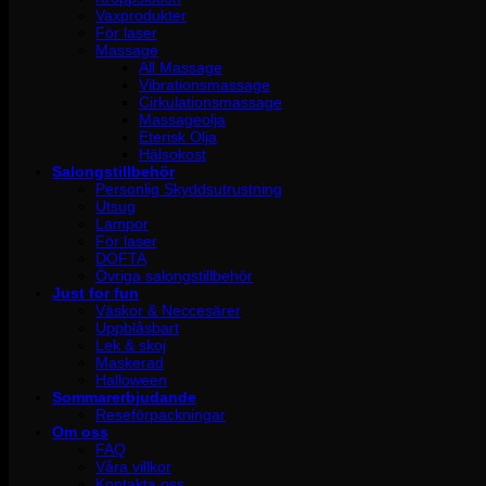
Vaxprodukter
För laser
Massage
All Massage
Vibrationsmassage
Cirkulationsmassage
Massageolja
Eterisk Olja
Hälsokost
Salongstillbehör
Personlig Skyddsutrustning
Utsug
Lampor
För laser
DOFTA
Övriga salongstillbehör
Just for fun
Väskor & Neccesärer
Uppblåsbart
Lek & skoj
Maskerad
Halloween
Sommarerbjudande
Reseförpackningar
Om oss
FAQ
Våra villkor
Kontakta oss