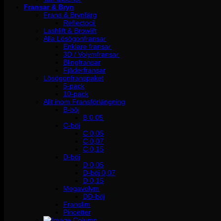
Fransar & Bryn
Frans & Brynfärg
Reflectocil
Lashlift & Browlift
Alla Lösögonfransar
Enklare fransar
3D / Volymfransar
Blingfransar
Fjäderfransar
Lösögonfranspaket
5-pack
10-pack
Allt inom Fransförlängning
B-böj
B 0.05
C-böj
C 0,05
C 0,07
C 0,15
D-böj
D 0,05
D-böj 0,07
D 0,15
Megavolym
DD-böj
Franslim
Pincetter