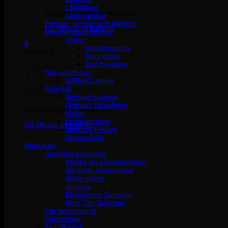
Läppglans
Inga produkter i varukorgen.
Läpp pennor
Penslar, borstar och tillbehör
Gå tillbaka till butiken
Makeup dekorationer
Glitter
0
Reflekterande
Varukorg
Neonglitter
Ztirl Bioglitter
Specialeffekter
GRIMAS smink
Airbrush
Airbrushmakeup
Airbrush Utrustning
Inga produkter i varukorgen.
Mallar
Kompressorer
Gå tillbaka till butiken
Airbrush Pennor
Reservdelar
Spraytan
Spraytan produkter
Vätska för spraytan/airtan
Spraytan kompressor
Airtan paket
Jantana
BGorgeous Spraytan
Mine Tan Spraytan
För hemmabruk
Paketpriser
Tan tillbehör