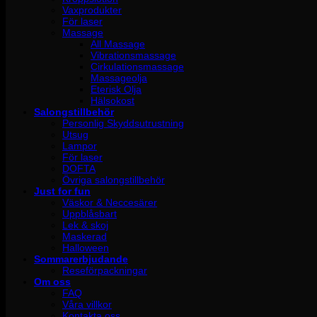
Vaxprodukter
För laser
Massage
All Massage
Vibrationsmassage
Cirkulationsmassage
Massageolja
Eterisk Olja
Hälsokost
Salongstillbehör
Personlig Skyddsutrustning
Utsug
Lampor
För laser
DOFTA
Övriga salongstillbehör
Just for fun
Väskor & Neccesärer
Uppblåsbart
Lek & skoj
Maskerad
Halloween
Sommarerbjudande
Reseförpackningar
Om oss
FAQ
Våra villkor
Kontakta oss