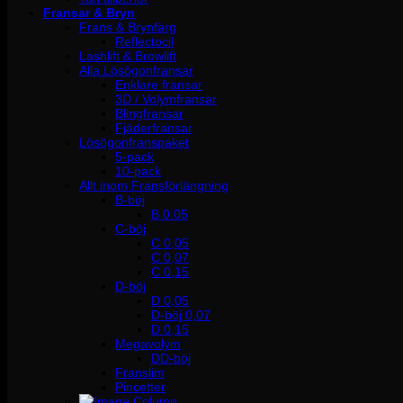
Fransar & Bryn
Frans & Brynfärg
Reflectocil
Lashlift & Browlift
Alla Lösögonfransar
Enklare fransar
3D / Volymfransar
Blingfransar
Fjäderfransar
Lösögonfranspaket
5-pack
10-pack
Allt inom Fransförlängning
B-böj
B 0.05
C-böj
C 0,05
C 0,07
C 0,15
D-böj
D 0,05
D-böj 0,07
D 0,15
Megavolym
DD-böj
Franslim
Pincetter