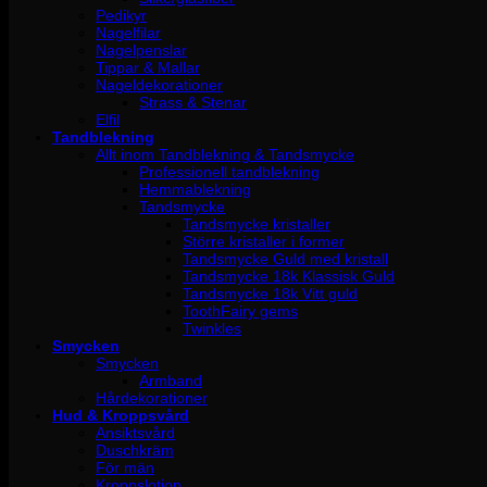
Pedikyr
Nagelfilar
Nagelpenslar
Tippar & Mallar
Nageldekorationer
Strass & Stenar
Elfil
Tandblekning
Allt inom Tandblekning & Tandsmycke
Professionell tandblekning
Hemmablekning
Tandsmycke
Tandsmycke kristaller
Större kristaller i former
Tandsmycke Guld med kristall
Tandsmycke 18k Klassisk Guld
Tandsmycke 18k Vitt guld
ToothFairy gems
Twinkles
Smycken
Smycken
Armband
Hårdekorationer
Hud & Kroppsvård
Ansiktsvård
Duschkräm
För män
Kroppslotion