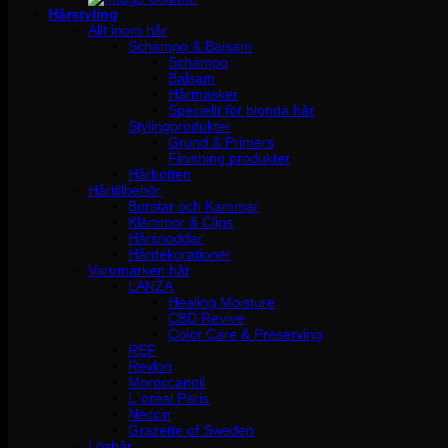
Hårstyling
Allt inom hår
Schampo & Balsam
Schampo
Balsam
Hårmasker
Speciellt för blonda hår
Stylingprodukter
Grund & Primers
Finishing produkter
Hårbotten
Hårtillbehör
Borstar och Kammar
Klämmor & Clips
Hårsnoddar
Hårdekorationer
Varumärken hår
LANZA
Healing Moisture
CBD Revive
Color Care & Preserving
REF
Revlon
Moroccanoil
L´oréal Paris
Neccin
Grazette of Sweden
Löshår