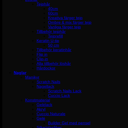
Tejphår
40cm
60cm
Kreativa färger tejp
Ombre & mix färger tejp
Vanliga färger tejp
Tillbehör tejphår
Tejprefill
Keratin U-tip
50 cm
Tillbehör keratinhår
Flip in
Clip-in
Alla tillbehör löshår
Hårdockor
Naglar
Manikyr
Scratch Nails
Nagellack
Scratch Nails Lack
Cuccio Lack
Konstmaterial
Gelélack
Akryl
Cuccio Naturale
Gelé
Builder Gel med pensel
Silke/glasfiber