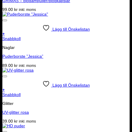
GRIMAS – blodampuller/blodkapslar
99.00
kr
inkl. moms
Lägg till Önskelistan
+
Snabbkoll
Naglar
Puderborste ”Jessica”
89.00
kr
inkl. moms
Lägg till Önskelistan
+
Snabbkoll
Glitter
UV-glitter rosa
39.00
kr
inkl. moms