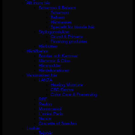
Allt inom hår
Schampo & Balsam
Schampo
Balsam
Hårmasker
Speciellt för blonda hår
Stylingprodukter
Grund & Primers
Finishing produkter
Hårbotten
Hårtillbehör
Borstar och Kammar
Klämmor & Clips
Hårsnoddar
Hårdekorationer
Varumärken hår
LANZA
Healing Moisture
CBD Revive
Color Care & Preserving
REF
Revlon
Moroccanoil
L´oréal Paris
Neccin
Grazette of Sweden
Löshår
Tejphår