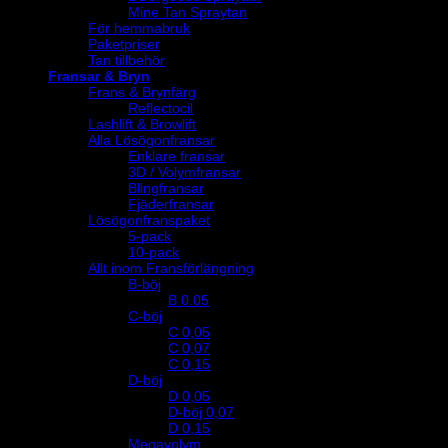
Mine Tan Spraytan
För hemmabruk
Paketpriser
Tan tillbehör
Fransar & Bryn
Frans & Brynfärg
Reflectocil
Lashlift & Browlift
Alla Lösögonfransar
Enklare fransar
3D / Volymfransar
Blingfransar
Fjäderfransar
Lösögonfranspaket
5-pack
10-pack
Allt inom Fransförlängning
B-böj
B 0.05
C-böj
C 0,05
C 0,07
C 0,15
D-böj
D 0,05
D-böj 0,07
D 0,15
Megavolym