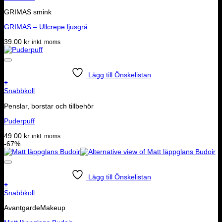
GRIMAS smink
GRIMAS – Ullcrepe ljusgrå
39.00
kr
inkl. moms
Lägg till Önskelistan
+
Snabbkoll
Penslar, borstar och tillbehör
Puderpuff
49.00
kr
inkl. moms
-67%
Lägg till Önskelistan
+
Snabbkoll
AvantgardeMakeup