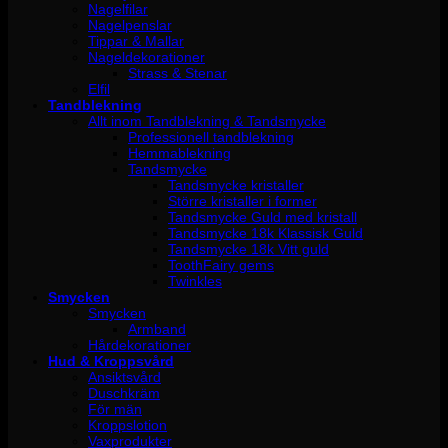
Nagelfilar
Nagelpenslar
Tippar & Mallar
Nageldekorationer
Strass & Stenar
Elfil
Tandblekning
Allt inom Tandblekning & Tandsmycke
Professionell tandblekning
Hemmablekning
Tandsmycke
Tandsmycke kristaller
Större kristaller i former
Tandsmycke Guld med kristall
Tandsmycke 18k Klassisk Guld
Tandsmycke 18k Vitt guld
ToothFairy gems
Twinkles
Smycken
Smycken
Armband
Hårdekorationer
Hud & Kroppsvård
Ansiktsvård
Duschkräm
För män
Kroppslotion
Vaxprodukter