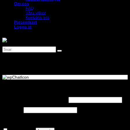
Om oss
FAQ
Våra villkor
Kontakta oss
Presentkort
Logga in
Logga in
Obligatoriskt
Användarnamn eller e-postadress
*
Obligatoriskt
Lösenord
*