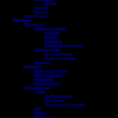
DD-böj
Franslim
Pincetter
Image Column
Hårstyling
Allt inom hår
Schampo & Balsam
Schampo
Balsam
Hårmasker
Speciellt för blonda hår
Stylingprodukter
Grund & Primers
Finishing produkter
Hårbotten
Hårtillbehör
Borstar och Kammar
Klämmor & Clips
Hårsnoddar
Hårdekorationer
Varumärken hår
LANZA
Healing Moisture
CBD Revive
Color Care & Preserving
REF
Revlon
Moroccanoil