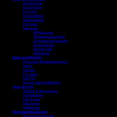
Ansiktsvård
Duschkräm
För män
Kroppslotion
Vaxprodukter
För laser
Massage
All Massage
Vibrationsmassage
Cirkulationsmassage
Massageolja
Eterisk Olja
Hälsokost
Salongstillbehör
Personlig Skyddsutrustning
Utsug
Lampor
För laser
DOFTA
Övriga salongstillbehör
Just for fun
Väskor & Neccesärer
Uppblåsbart
Lek & skoj
Maskerad
Halloween
Sommarerbjudande
Reseförpackningar