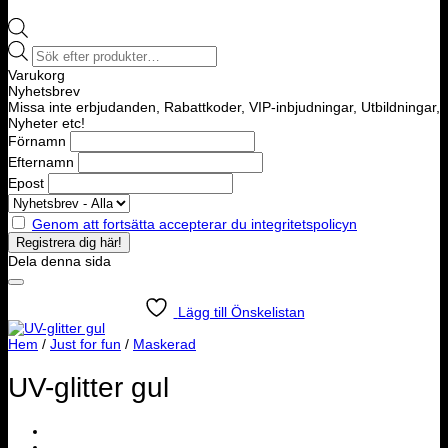
Products
search
Varukorg
Nyhetsbrev
Missa inte erbjudanden, Rabattkoder, VIP-inbjudningar, Utbildningar,
Nyheter etc!
Förnamn
Efternamn
Epost
Genom att fortsätta accepterar du integritetspolicyn
Dela denna sida
Lägg till Önskelistan
Hem
/
Just for fun
/
Maskerad
UV-glitter gul