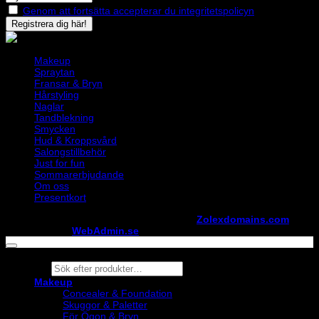
Genom att fortsätta accepterar du integritetspolicyn
Makeup
Spraytan
Fransar & Bryn
Hårstyling
Naglar
Tandblekning
Smycken
Hud & Kroppsvård
Salongstillbehör
Just for fun
Sommarerbjudande
Om oss
Presentkort
Copyright ©
StylistShopen.se
. Hosted at
Zolexdomains.com
maintained by
WebAdmin.se
Products
search
Makeup
Concealer & Foundation
Skuggor & Paletter
För Ögon & Bryn