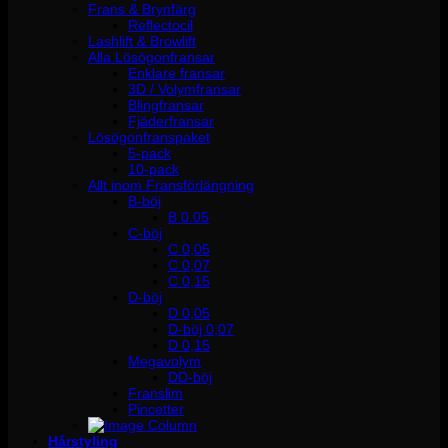
Frans & Brynfärg
Reflectocil
Lashlift & Browlift
Alla Lösögonfransar
Enklare fransar
3D / Volymfransar
Blingfransar
Fjäderfransar
Lösögonfranspaket
5-pack
10-pack
Allt inom Fransförlängning
B-böj
B 0.05
C-böj
C 0,05
C 0,07
C 0,15
D-böj
D 0,05
D-böj 0,07
D 0,15
Megavolym
DD-böj
Franslim
Pincetter
Hårstyling