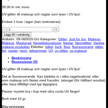
39.00
kr
inkl. moms
UV-glitter till makeup och naglar som lyser i UV ljus!
Endast 1 kvar i lager (kan restnoteras)
UV-
glitter
Lägg till i varukorg
gul
Artikelnr:
08-060020-GU
Kategorier:
Glitter
,
Just for fun
,
Makeup
,
mängd
Makeup
,
Maskerad
,
Nageldekorationer
,
Naglar
,
Neonglitter
,
Vanliga
makeup produkter
Etiketter:
billigt
,
burk
,
flour
,
fluorescerand
,
glitter
,
lim
,
naglar
,
neon
,
tattueringar
,
UV
,
uv-glitter
,
uv-makeup
Beskrivning
Recensioner (0)
UV-glitter till makeup och naglar som lyser i UV ljus!
Det är fluorescerande. Kan bäddas in i olika nagelmaterial, eller
som makeup och fästas med franslim, tatoogel (för hållbart resultat)
eller bara tillfälligt med typ läppglans.
Passar mycket bra i hop med våra coola UV färger!
Burk med 10 gr.
Recensioner