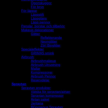
Ögonskuggor
För bryn
För läppar
Läppstift
Läppglans
Läpp pennor
Penslar, borstar och tillbehör
Makeup dekorationer
Glitter
Reflekterande
Neonglitter
Ztirl Bioglitter
Specialeffekter
GRIMAS smink
Airbrush
Airbrushmakeup
Airbrush Utrustning
Mallar
Kompressorer
Airbrush Pennor
Reservdelar
Spraytan
Spraytan produkter
Vätska för spraytan/airtan
Spraytan kompressor
Airtan paket
Jantana
BGorgeous Spraytan