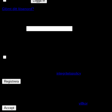
Kom ihåg mig
Logga in
Glömt ditt lösenord?
Registrera
Obligatoriskt
E-postadress
*
En länk för att ställa in ett nytt lösenord kommer att skickas till din e-
postadress.
Håll dig uppdaterad om nyheter och våra rea kampanjer
Dina personuppgifter kommer användas för att förbättra din
upplevelse på webbplatsen, hantera åtkomst till ditt konto och för
andra ändamål som beskrivs i vår
integritetspolicy
.
Registrera
Får det lov att vara en kaka eller två?
På den här webplatsen använder vi cookies för att alla funktioner
ska fungera som förväntat. För mer info se våra
villkor
.
Accept