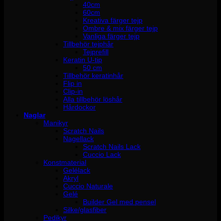
40cm
60cm
Kreativa färger tejp
Ombre & mix färger tejp
Vanliga färger tejp
Tillbehör tejphår
Tejprefill
Keratin U-tip
50 cm
Tillbehör keratinhår
Flip in
Clip-in
Alla tillbehör löshår
Hårdockor
Naglar
Manikyr
Scratch Nails
Nagellack
Scratch Nails Lack
Cuccio Lack
Konstmaterial
Gelélack
Akryl
Cuccio Naturale
Gelé
Builder Gel med pensel
Silke/glasfiber
Pedikyr