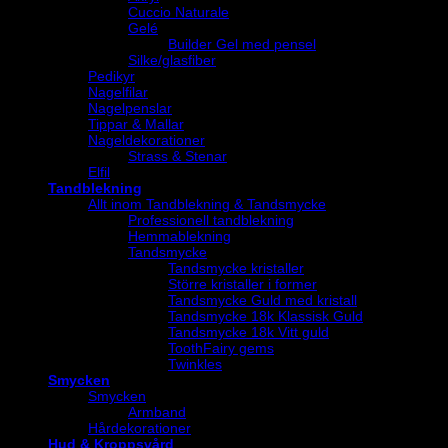
Cuccio Naturale
Gelé
Builder Gel med pensel
Silke/glasfiber
Pedikyr
Nagelfilar
Nagelpenslar
Tippar & Mallar
Nageldekorationer
Strass & Stenar
Elfil
Tandblekning
Allt inom Tandblekning & Tandsmycke
Professionell tandblekning
Hemmablekning
Tandsmycke
Tandsmycke kristaller
Större kristaller i former
Tandsmycke Guld med kristall
Tandsmycke 18k Klassisk Guld
Tandsmycke 18k Vitt guld
ToothFairy gems
Twinkles
Smycken
Smycken
Armband
Hårdekorationer
Hud & Kroppsvård