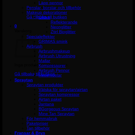
Läpp pennor
Penslar, borstar och tillbehör
Inga produkter i varukorgen.
Makeup dekorationer
Gå tillbaka till butiken
Glitter
Reflekterande
0
Neonglitter
Varukorg
Ztirl Bioglitter
Specialeffekter
GRIMAS smink
Airbrush
Airbrushmakeup
Airbrush Utrustning
Mallar
Inga produkter i varukorgen.
Kompressorer
Airbrush Pennor
Gå tillbaka till butiken
Reservdelar
Spraytan
Spraytan produkter
Vätska för spraytan/airtan
Spraytan kompressor
Airtan paket
Jantana
BGorgeous Spraytan
Mine Tan Spraytan
För hemmabruk
Paketpriser
Tan tillbehör
Fransar & Bryn