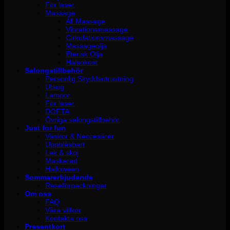
För laser
Massage
All Massage
Vibrationsmassage
Cirkulationsmassage
Massageolja
Eterisk Olja
Hälsokost
Salongstillbehör
Personlig Skyddsutrustning
Utsug
Lampor
För laser
DOFTA
Övriga salongstillbehör
Just for fun
Väskor & Neccesärer
Uppblåsbart
Lek & skoj
Maskerad
Halloween
Sommarerbjudande
Reseförpackningar
Om oss
FAQ
Våra villkor
Kontakta oss
Presentkort