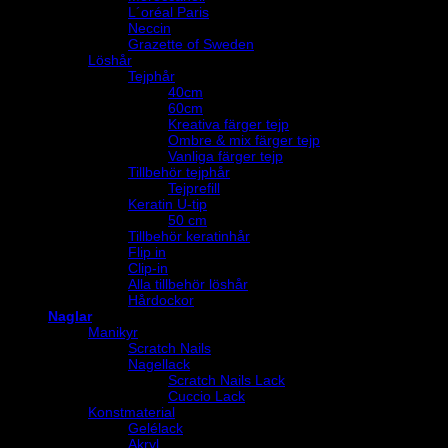
L´oréal Paris
Neccin
Grazette of Sweden
Löshår
Tejphår
40cm
60cm
Kreativa färger tejp
Ombre & mix färger tejp
Vanliga färger tejp
Tillbehör tejphår
Tejprefill
Keratin U-tip
50 cm
Tillbehör keratinhår
Flip in
Clip-in
Alla tillbehör löshår
Hårdockor
Naglar
Manikyr
Scratch Nails
Nagellack
Scratch Nails Lack
Cuccio Lack
Konstmaterial
Gelélack
Akryl