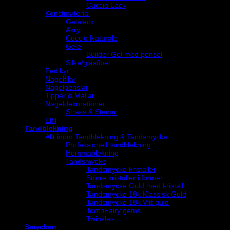
Cuccio Lack
Konstmaterial
Gelélack
Akryl
Cuccio Naturale
Gelé
Builder Gel med pensel
Silke/glasfiber
Pedikyr
Nagelfilar
Nagelpenslar
Tippar & Mallar
Nageldekorationer
Strass & Stenar
Elfil
Tandblekning
Allt inom Tandblekning & Tandsmycke
Professionell tandblekning
Hemmablekning
Tandsmycke
Tandsmycke kristaller
Större kristaller i former
Tandsmycke Guld med kristall
Tandsmycke 18k Klassisk Guld
Tandsmycke 18k Vitt guld
ToothFairy gems
Twinkles
Smycken