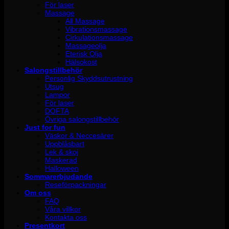
För laser
Massage
All Massage
Vibrationsmassage
Cirkulationsmassage
Massageolja
Eterisk Olja
Hälsokost
Salongstillbehör
Personlig Skyddsutrustning
Utsug
Lampor
För laser
DOFTA
Övriga salongstillbehör
Just for fun
Väskor & Neccesärer
Uppblåsbart
Lek & skoj
Maskerad
Halloween
Sommarerbjudande
Reseförpackningar
Om oss
FAQ
Våra villkor
Kontakta oss
Presentkort