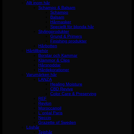
Allt inom hår
Schampo & Balsam
Schampo
Balsam
Hårmasker
Speciellt för blonda hår
Stylingprodukter
Grund & Primers
Finishing produkter
Hårbotten
Hårtillbehör
Borstar och Kammar
Klämmor & Clips
Hårsnoddar
Hårdekorationer
Varumärken hår
LANZA
Healing Moisture
CBD Revive
Color Care & Preserving
REF
Revlon
Moroccanoil
L´oréal Paris
Neccin
Grazette of Sweden
Löshår
Tejphår