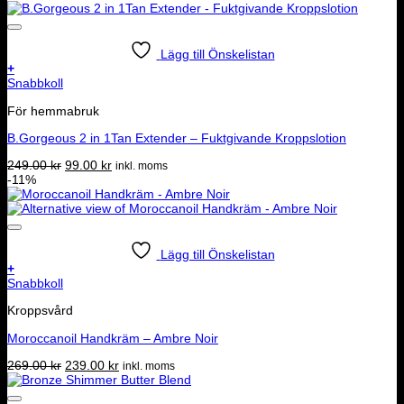
Lägg till Önskelistan
+
Snabbkoll
För hemmabruk
B.Gorgeous 2 in 1Tan Extender – Fuktgivande Kroppslotion
Det
Det
249.00
kr
99.00
kr
inkl. moms
ursprungliga
nuvarande
-11%
priset
priset
var:
är:
249.00 kr.
99.00 kr.
Lägg till Önskelistan
+
Snabbkoll
Kroppsvård
Moroccanoil Handkräm – Ambre Noir
Det
Det
269.00
kr
239.00
kr
inkl. moms
ursprungliga
nuvarande
priset
priset