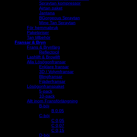
Spraytan kompressor
Airtan paket
Jantana
BGorgeous Spraytan
Mine Tan Spraytan
För hemmabruk
Paketpriser
Tan tillbehör
Fransar & Bryn
Frans & Brynfärg
Reflectocil
Lashlift & Browlift
Alla Lösögonfransar
Enklare fransar
3D / Volymfransar
Blingfransar
Fjäderfransar
Lösögonfranspaket
5-pack
10-pack
Allt inom Fransförlängning
B-böj
B 0.05
C-böj
C 0,05
C 0,07
C 0,15
D-böj