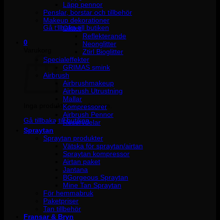
Läpp pennor
Penslar, borstar och tillbehör
Inga produkter i varukorgen.
Makeup dekorationer
Gå tillbaka till butiken
Glitter
Reflekterande
0
Neonglitter
Varukorg
Ztirl Bioglitter
Specialeffekter
GRIMAS smink
Airbrush
Airbrushmakeup
Airbrush Utrustning
Mallar
Inga produkter i varukorgen.
Kompressorer
Airbrush Pennor
Gå tillbaka till butiken
Reservdelar
Spraytan
Spraytan produkter
Vätska för spraytan/airtan
Spraytan kompressor
Airtan paket
Jantana
BGorgeous Spraytan
Mine Tan Spraytan
För hemmabruk
Paketpriser
Tan tillbehör
Fransar & Bryn