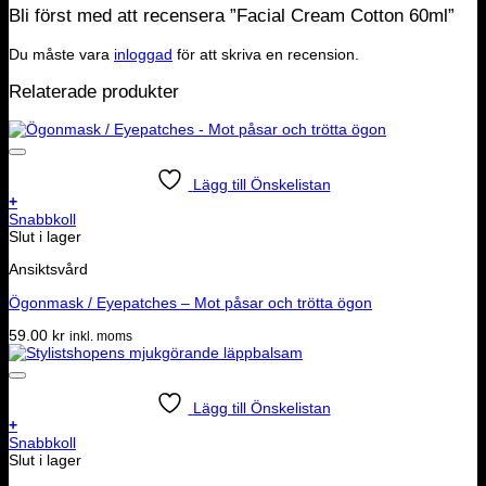
Bli först med att recensera ”Facial Cream Cotton 60ml”
Du måste vara
inloggad
för att skriva en recension.
Relaterade produkter
Lägg till Önskelistan
+
Snabbkoll
Slut i lager
Ansiktsvård
Ögonmask / Eyepatches – Mot påsar och trötta ögon
59.00
kr
inkl. moms
Lägg till Önskelistan
+
Snabbkoll
Slut i lager