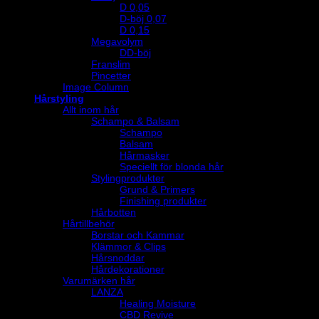
D 0,05
D-böj 0,07
D 0,15
Megavolym
DD-böj
Franslim
Pincetter
Image Column
Hårstyling
Allt inom hår
Schampo & Balsam
Schampo
Balsam
Hårmasker
Speciellt för blonda hår
Stylingprodukter
Grund & Primers
Finishing produkter
Hårbotten
Hårtillbehör
Borstar och Kammar
Klämmor & Clips
Hårsnoddar
Hårdekorationer
Varumärken hår
LANZA
Healing Moisture
CBD Revive