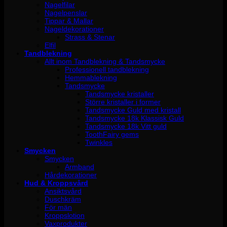
Nagelfilar
Nagelpenslar
Tippar & Mallar
Nageldekorationer
Strass & Stenar
Elfil
Tandblekning
Allt inom Tandblekning & Tandsmycke
Professionell tandblekning
Hemmablekning
Tandsmycke
Tandsmycke kristaller
Större kristaller i former
Tandsmycke Guld med kristall
Tandsmycke 18k Klassisk Guld
Tandsmycke 18k Vitt guld
ToothFairy gems
Twinkles
Smycken
Smycken
Armband
Hårdekorationer
Hud & Kroppsvård
Ansiktsvård
Duschkräm
För män
Kroppslotion
Vaxprodukter