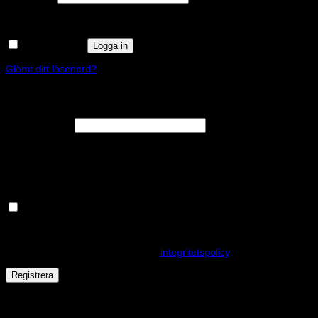
Kom ihåg mig
Logga in
Glömt ditt lösenord?
Registrera
Obligatoriskt
E-postadress
*
En länk för att ställa in ett nytt lösenord kommer att skickas till din e-
postadress.
Håll dig uppdaterad om nyheter och våra rea kampanjer
Dina personuppgifter kommer användas för att förbättra din
upplevelse på webbplatsen, hantera åtkomst till ditt konto och för
andra ändamål som beskrivs i vår
integritetspolicy
.
Registrera
Får det lov att vara en kaka eller två?