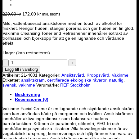
Det
Det
229.00
kr
172.00
kr
inkl. moms
ursprungliga
nuvarande
Mild, vattenbaserad ansiktstoner med en touch av alkohol för
priset
priset
friskhet. Rengör huden, stänger porerna och ger huden en fin glöd.
var:
är:
Vakinme Cleansing Toner and Refreshener innehåller extrakt av
229.00 kr.
172.00 kr.
trollhassel och björksopp för att ge en lugnande och vårdande
effekt.
I lager (kan restnoteras)
Facial
Cream
Lägg till i varukorg
Cotton
Artikelnr:
21-4001
Kategorier:
Ansiktsvård
,
Kroppsvård
,
Vakinme
60ml
Etiketter:
ansiktskräm
,
certifierade ekologiska råvaror
,
naturlig
,
mängd
svensk
,
vakinme
Varumärke:
REF Stockholm
Beskrivning
Recensioner (0)
Vakinme Facial Creme är en lugnande och skyddande ansiktskräm
som kan användas både på morgonen och kvällen. Ansiktskrämen
innehåller aktiva ingredienser som balanserar hudens
barriärfunktion. Krämen är parabenfri, silikonfri, PEG-fri och
innehåller inga syntetiska tillsatser. Alla huvudingredienser är av
vegetabiliskt ursprung, konserverings och hjälpämnen kan vara av
naturidentiskt ursprung. Ansiktskrämen innehåller sheasmör,