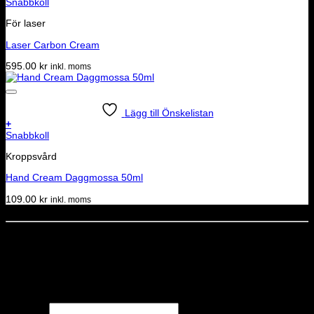
Snabbkoll
För laser
Laser Carbon Cream
595.00
kr
inkl. moms
Lägg till Önskelistan
+
Snabbkoll
Kroppsvård
Hand Cream Daggmossa 50ml
109.00
kr
inkl. moms
Dela denna sida
STOLT MEDLEM I
Nyhetsbrev
Missa inga erbjudanden eller nyheter!
Förnamn