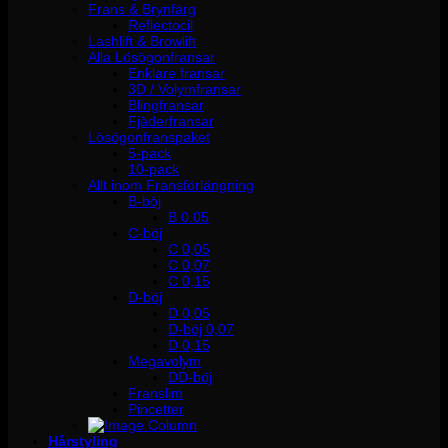
Frans & Brynfärg
Reflectocil
Lashlift & Browlift
Alla Lösögonfransar
Enklare fransar
3D / Volymfransar
Blingfransar
Fjäderfransar
Lösögonfranspaket
5-pack
10-pack
Allt inom Fransförlängning
B-böj
B 0.05
C-böj
C 0,05
C 0,07
C 0,15
D-böj
D 0,05
D-böj 0,07
D 0,15
Megavolym
DD-böj
Franslim
Pincetter
Hårstyling