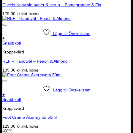
Cuccio Naturale butter & scrub – Pomegranate & Fig
179.00
kr
inkl. moms
Lägg till Önskelistan
+
Snabbkoll
Kroppsvård
REF – Handtvål – Peach & Almond
199.00
kr
inkl. moms
Lägg till Önskelistan
+
Snabbkoll
Kroppsvård
Foot Creme Åkermynta 50ml
129.00
kr
inkl. moms
-60%