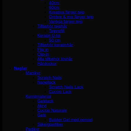
40cm
60cm
Kreativa färger tejp
Ombre & mix färger tejp
Vanliga färger tejp
Tillbehör tejphår
Tejprefill
Keratin U-tip
50 cm
Tillbehör keratinhår
Flip in
Clip-in
Alla tillbehör löshår
Hårdockor
Naglar
Manikyr
Scratch Nails
Nagellack
Scratch Nails Lack
Cuccio Lack
Konstmaterial
Gelélack
Akryl
Cuccio Naturale
Gelé
Builder Gel med pensel
Silke/glasfiber
Pedikyr