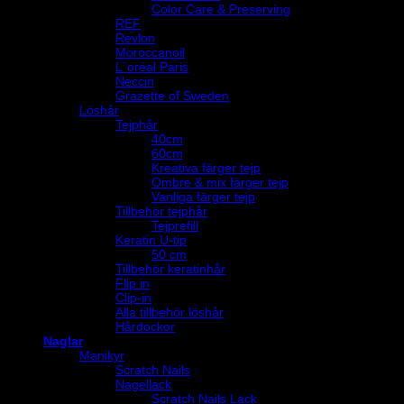
Color Care & Preserving
REF
Revlon
Moroccanoil
L´oréal Paris
Neccin
Grazette of Sweden
Löshår
Tejphår
40cm
60cm
Kreativa färger tejp
Ombre & mix färger tejp
Vanliga färger tejp
Tillbehör tejphår
Tejprefill
Keratin U-tip
50 cm
Tillbehör keratinhår
Flip in
Clip-in
Alla tillbehör löshår
Hårdockor
Naglar
Manikyr
Scratch Nails
Nagellack
Scratch Nails Lack