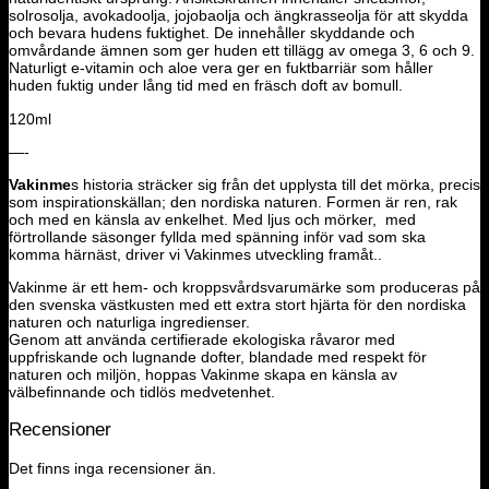
solrosolja, avokadoolja, jojobaolja och ängkrasseolja för att skydda
och bevara hudens fuktighet. De innehåller skyddande och
omvårdande ämnen som ger huden ett tillägg av omega 3, 6 och 9.
Naturligt e-vitamin och aloe vera ger en fuktbarriär som håller
huden fuktig under lång tid med en fräsch doft av bomull.
120ml
—-
Vakinme
s historia sträcker sig från det upplysta till det mörka, precis
som inspirationskällan; den nordiska naturen. Formen är ren, rak
och med en känsla av enkelhet. Med ljus och mörker, med
förtrollande säsonger fyllda med spänning inför vad som ska
komma härnäst, driver vi Vakinmes utveckling framåt..
Vakinme är ett hem- och kroppsvårdsvarumärke som produceras på
den svenska västkusten med ett extra stort hjärta för den nordiska
naturen och naturliga ingredienser.
Genom att använda certifierade ekologiska råvaror med
uppfriskande och lugnande dofter, blandade med respekt för
naturen och miljön, hoppas Vakinme skapa en känsla av
välbefinnande och tidlös medvetenhet.
Recensioner
Det finns inga recensioner än.