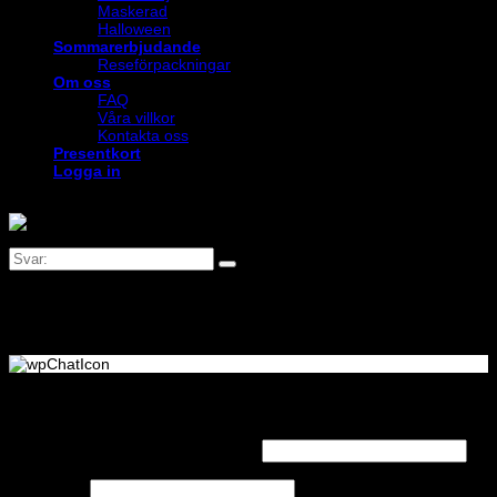
Maskerad
Halloween
Sommarerbjudande
Reseförpackningar
Om oss
FAQ
Våra villkor
Kontakta oss
Presentkort
Logga in
Logga in
Obligatoriskt
Användarnamn eller e-postadress
*
Obligatoriskt
Lösenord
*