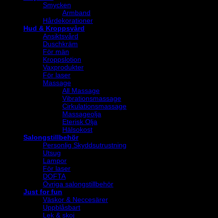
Smycken
Armband
Hårdekorationer
Hud & Kroppsvård
Ansiktsvård
Duschkräm
För män
Kroppslotion
Vaxprodukter
För laser
Massage
All Massage
Vibrationsmassage
Cirkulationsmassage
Massageolja
Eterisk Olja
Hälsokost
Salongstillbehör
Personlig Skyddsutrustning
Utsug
Lampor
För laser
DOFTA
Övriga salongstillbehör
Just for fun
Väskor & Neccesärer
Uppblåsbart
Lek & skoj