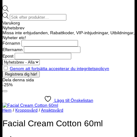
Products
search
Varukorg
Nyhetsbrev
Missa inte erbjudanden, Rabattkoder, VIP-inbjudningar, Utbildningar,
Nyheter etc!
Förnamn
Efternamn
Epost
Genom att fortsätta accepterar du integritetspolicyn
Dela denna sida
-25%
Lägg till Önskelistan
Hem
/
Kroppsvård
/
Ansiktsvård
Facial Cream Cotton 60ml