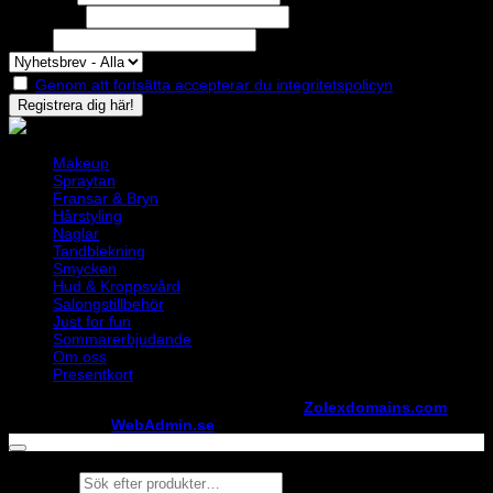
Efternamn
Epost
Genom att fortsätta accepterar du integritetspolicyn
Makeup
Spraytan
Fransar & Bryn
Hårstyling
Naglar
Tandblekning
Smycken
Hud & Kroppsvård
Salongstillbehör
Just for fun
Sommarerbjudande
Om oss
Presentkort
Copyright ©
StylistShopen.se
. Hosted at
Zolexdomains.com
maintained by
WebAdmin.se
Products
search