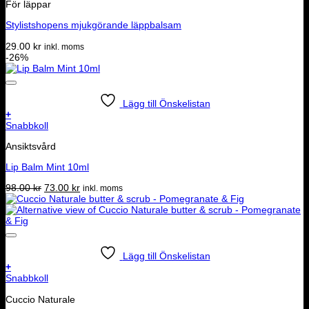
För läppar
Stylistshopens mjukgörande läppbalsam
29.00
kr
inkl. moms
-26%
Lägg till Önskelistan
+
Snabbkoll
Ansiktsvård
Lip Balm Mint 10ml
Det
Det
98.00
kr
73.00
kr
inkl. moms
ursprungliga
nuvarande
priset
priset
var:
är:
98.00 kr.
73.00 kr.
Lägg till Önskelistan
+
Snabbkoll
Cuccio Naturale