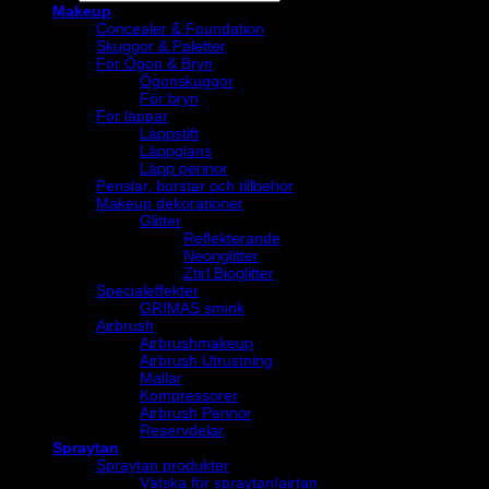
Makeup
Concealer & Foundation
Skuggor & Paletter
För Ögon & Bryn
Ögonskuggor
För bryn
För läppar
Läppstift
Läppglans
Läpp pennor
Penslar, borstar och tillbehör
Makeup dekorationer
Glitter
Reflekterande
Neonglitter
Ztirl Bioglitter
Specialeffekter
GRIMAS smink
Airbrush
Airbrushmakeup
Airbrush Utrustning
Mallar
Kompressorer
Airbrush Pennor
Reservdelar
Spraytan
Spraytan produkter
Vätska för spraytan/airtan