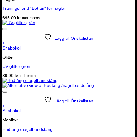
Träningshand ”Bettan” för naglar
695.00
kr
inkl. moms
Lägg till Önskelistan
+
Snabbkoll
Glitter
UV-glitter grön
39.00
kr
inkl. moms
Lägg till Önskelistan
+
Snabbkoll
Manikyr
Hudtång /nagelbandstång