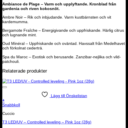
Ambiance de Plage – Varm och upplyftande. Kronblad från
gardenia och riven kokosnöt.
Ambre Noir – Rik och inbjudande. Varm kustbärnsten och vit
kardemumma.
Bergamote Fraîche – Energigivande och uppfriskande. Härlig citrus
och lugnande mint.
Oud Minéral – Uppfriskande och oväntad. Havssalt från Medelhavet
och förkolnat cederträ.
Spa du Maroc – Exotisk och berusande. Zanzibar-nejlika och vild-
patchouli.
Relaterade produkter
Lägg till Önskelistan
+
Snabbkoll
Cuccio
T3 LED/UV – Controlled leveling – Pink 1oz (28g)