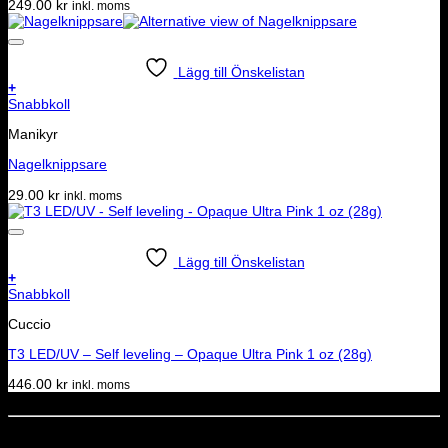
249.00
kr
inkl. moms
Lägg till Önskelistan
+
Snabbkoll
Manikyr
Nagelknippsare
29.00
kr
inkl. moms
Lägg till Önskelistan
+
Snabbkoll
Cuccio
T3 LED/UV – Self leveling – Opaque Ultra Pink 1 oz (28g)
446.00
kr
inkl. moms
Dela denna sida
STOLT MEDLEM I