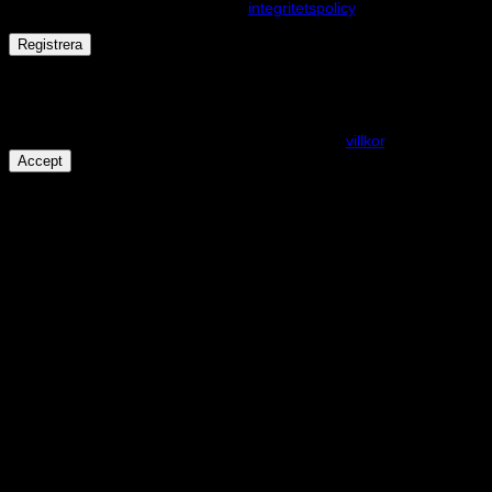
andra ändamål som beskrivs i vår
integritetspolicy
.
Registrera
Får det lov att vara en kaka eller två?
På den här webplatsen använder vi cookies för att alla funktioner
ska fungera som förväntat. För mer info se våra
villkor
.
Accept