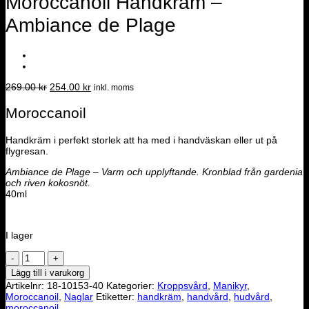
Moroccanoil Handkräm –
Ambiance de Plage
Det
Det
269.00
kr
254.00
kr
inkl. moms
ursprungliga
nuvarande
priset
priset
Moroccanoil
var:
är:
269.00 kr.
254.00 kr.
Handkräm i perfekt storlek att ha med i handväskan eller ut på
flygresan.
Ambiance de Plage – Varm och upplyftande. Kronblad från gardenia
och riven kokosnöt.
40ml
I lager
Moroccanoil
Handkräm
Lägg till i varukorg
-
Artikelnr:
18-10153-40
Kategorier:
Kroppsvård
,
Manikyr
,
Ambiance
Moroccanoil
,
Naglar
Etiketter:
handkräm
,
handvård
,
hudvård
,
de
moroccanoil