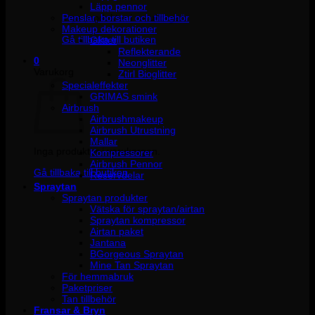
Läpp pennor
Penslar, borstar och tillbehör
Inga produkter i varukorgen.
Makeup dekorationer
Gå tillbaka till butiken
Glitter
Reflekterande
0
Neonglitter
Varukorg
Ztirl Bioglitter
Specialeffekter
GRIMAS smink
Airbrush
Airbrushmakeup
Airbrush Utrustning
Mallar
Inga produkter i varukorgen.
Kompressorer
Airbrush Pennor
Gå tillbaka till butiken
Reservdelar
Spraytan
Spraytan produkter
Vätska för spraytan/airtan
Spraytan kompressor
Airtan paket
Jantana
BGorgeous Spraytan
Mine Tan Spraytan
För hemmabruk
Paketpriser
Tan tillbehör
Fransar & Bryn