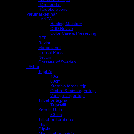
Hårsnoddar
Hårdekorationer
Varumärken hår
LANZA
Healing Moisture
CBD Revive
Color Care & Preserving
REF
Revlon
Moroccanoil
L´oréal Paris
Neccin
Grazette of Sweden
Löshår
Tejphår
40cm
60cm
Kreativa färger tejp
Ombre & mix färger tejp
Vanliga färger tejp
Tillbehör tejphår
Tejprefill
Keratin U-tip
50 cm
Tillbehör keratinhår
Flip in
Clip-in
Alla tillbehör löshår