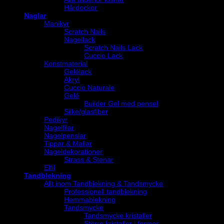
Hårdockor
Naglar
Manikyr
Scratch Nails
Nagellack
Scratch Nails Lack
Cuccio Lack
Konstmaterial
Gelélack
Akryl
Cuccio Naturale
Gelé
Builder Gel med pensel
Silke/glasfiber
Pedikyr
Nagelfilar
Nagelpenslar
Tippar & Mallar
Nageldekorationer
Strass & Stenar
Elfil
Tandblekning
Allt inom Tandblekning & Tandsmycke
Professionell tandblekning
Hemmablekning
Tandsmycke
Tandsmycke kristaller
Större kristaller i former