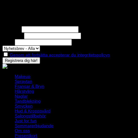
Nyhetsbrev
Missa inga erbjudanden eller nyheter!
Förnamn
Efternamn
Epost
Genom att fortsätta accepterar du integritetspolicyn
Makeup
Spraytan
Fransar & Bryn
Hårstyling
Naglar
Tandblekning
Smycken
Hud & Kroppsvård
Salongstillbehör
Just for fun
Sommarerbjudande
Om oss
Presentkort