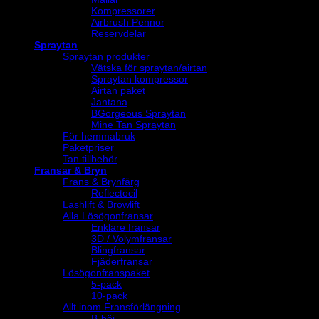
Kompressorer
Airbrush Pennor
Reservdelar
Spraytan
Spraytan produkter
Vätska för spraytan/airtan
Spraytan kompressor
Airtan paket
Jantana
BGorgeous Spraytan
Mine Tan Spraytan
För hemmabruk
Paketpriser
Tan tillbehör
Fransar & Bryn
Frans & Brynfärg
Reflectocil
Lashlift & Browlift
Alla Lösögonfransar
Enklare fransar
3D / Volymfransar
Blingfransar
Fjäderfransar
Lösögonfranspaket
5-pack
10-pack
Allt inom Fransförlängning
B-böj