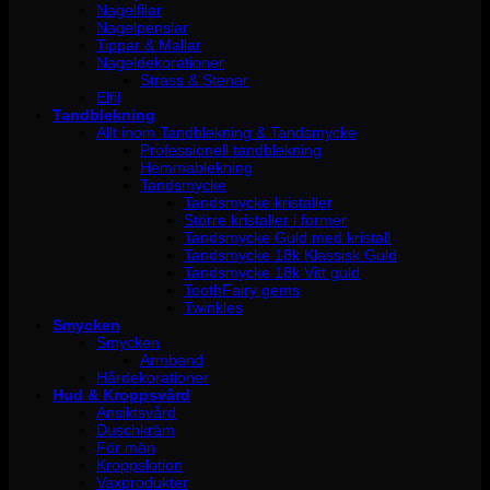
Nagelfilar
Nagelpenslar
Tippar & Mallar
Nageldekorationer
Strass & Stenar
Elfil
Tandblekning
Allt inom Tandblekning & Tandsmycke
Professionell tandblekning
Hemmablekning
Tandsmycke
Tandsmycke kristaller
Större kristaller i former
Tandsmycke Guld med kristall
Tandsmycke 18k Klassisk Guld
Tandsmycke 18k Vitt guld
ToothFairy gems
Twinkles
Smycken
Smycken
Armband
Hårdekorationer
Hud & Kroppsvård
Ansiktsvård
Duschkräm
För män
Kroppslotion
Vaxprodukter