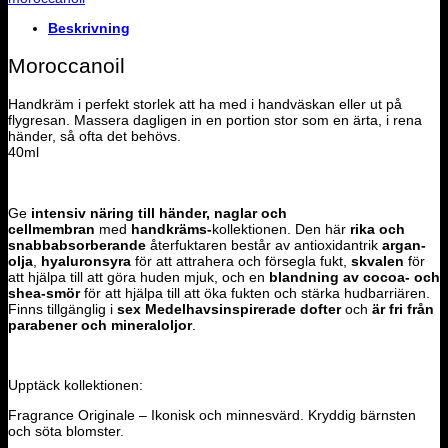
Plage
mängd
Beskrivning
Moroccanoil
Handkräm i perfekt storlek att ha med i handväskan eller ut på
flygresan. Massera dagligen in en portion stor som en ärta, i rena
händer, så ofta det behövs.
40ml
Ge
intensiv näring till händer, naglar och
cellmembran
med
handkräms-
kollektionen. Den här
rika och
snabbabsorberande
återfuktaren består av antioxidantrik
argan-
olja
,
hyaluronsyra
för att attrahera och försegla fukt,
skvalen
för
att hjälpa till att göra huden mjuk, och en
blandning av cocoa- och
shea-smör
för att hjälpa till att öka fukten och stärka hudbarriären.
Finns tillgänglig i
sex Medelhavsinspirerade dofter
och
är fri från
parabener och mineraloljor
.
Upptäck kollektionen:
Fragrance Originale – Ikonisk och minnesvärd. Kryddig bärnsten
och söta blomster.