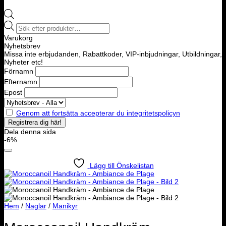
Products
search
Varukorg
Nyhetsbrev
Missa inte erbjudanden, Rabattkoder, VIP-inbjudningar, Utbildningar,
Nyheter etc!
Förnamn
Efternamn
Epost
Genom att fortsätta accepterar du integritetspolicyn
Dela denna sida
-6%
Lägg till Önskelistan
Hem
/
Naglar
/
Manikyr