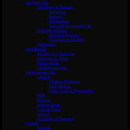
Allt inom hår
Schampo & Balsam
Schampo
Balsam
Hårmasker
Speciellt för blonda hår
Stylingprodukter
Grund & Primers
Finishing produkter
Hårbotten
Hårtillbehör
Borstar och Kammar
Klämmor & Clips
Hårsnoddar
Hårdekorationer
Varumärken hår
LANZA
Healing Moisture
CBD Revive
Color Care & Preserving
REF
Revlon
Moroccanoil
L´oréal Paris
Neccin
Grazette of Sweden
Löshår
Tejphår