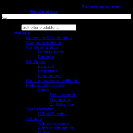
Copyright ©
StylistShopen.se
. Hosted at
Zolexdomains.com
maintained by
WebAdmin.se
Products
search
Makeup
Concealer & Foundation
Skuggor & Paletter
För Ögon & Bryn
Ögonskuggor
För bryn
För läppar
Läppstift
Läppglans
Läpp pennor
Penslar, borstar och tillbehör
Makeup dekorationer
Glitter
Reflekterande
Neonglitter
Ztirl Bioglitter
Specialeffekter
GRIMAS smink
Airbrush
Airbrushmakeup
Airbrush Utrustning
Mallar