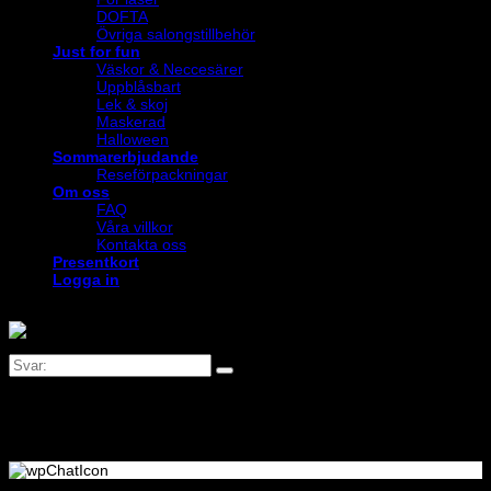
DOFTA
Övriga salongstillbehör
Just for fun
Väskor & Neccesärer
Uppblåsbart
Lek & skoj
Maskerad
Halloween
Sommarerbjudande
Reseförpackningar
Om oss
FAQ
Våra villkor
Kontakta oss
Presentkort
Logga in