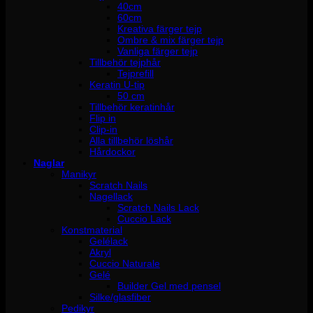
40cm
60cm
Kreativa färger tejp
Ombre & mix färger tejp
Vanliga färger tejp
Tillbehör tejphår
Tejprefill
Keratin U-tip
50 cm
Tillbehör keratinhår
Flip in
Clip-in
Alla tillbehör löshår
Hårdockor
Naglar
Manikyr
Scratch Nails
Nagellack
Scratch Nails Lack
Cuccio Lack
Konstmaterial
Gelélack
Akryl
Cuccio Naturale
Gelé
Builder Gel med pensel
Silke/glasfiber
Pedikyr