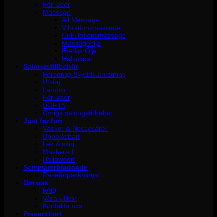
För laser
Massage
All Massage
Vibrationsmassage
Cirkulationsmassage
Massageolja
Eterisk Olja
Hälsokost
Salongstillbehör
Personlig Skyddsutrustning
Utsug
Lampor
För laser
DOFTA
Övriga salongstillbehör
Just for fun
Väskor & Neccesärer
Uppblåsbart
Lek & skoj
Maskerad
Halloween
Sommarerbjudande
Reseförpackningar
Om oss
FAQ
Våra villkor
Kontakta oss
Presentkort