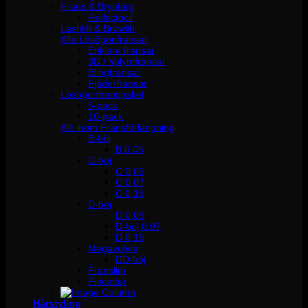
Frans & Brynfärg
Reflectocil
Lashlift & Browlift
Alla Lösögonfransar
Enklare fransar
3D / Volymfransar
Blingfransar
Fjäderfransar
Lösögonfranspaket
5-pack
10-pack
Allt inom Fransförlängning
B-böj
B 0.05
C-böj
C 0,05
C 0,07
C 0,15
D-böj
D 0,05
D-böj 0,07
D 0,15
Megavolym
DD-böj
Franslim
Pincetter
Hårstyling