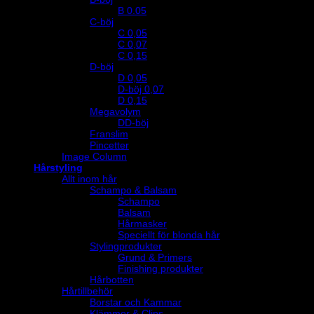
B 0.05
C-böj
C 0,05
C 0,07
C 0,15
D-böj
D 0,05
D-böj 0,07
D 0,15
Megavolym
DD-böj
Franslim
Pincetter
Image Column
Hårstyling
Allt inom hår
Schampo & Balsam
Schampo
Balsam
Hårmasker
Speciellt för blonda hår
Stylingprodukter
Grund & Primers
Finishing produkter
Hårbotten
Hårtillbehör
Borstar och Kammar
Klämmor & Clips