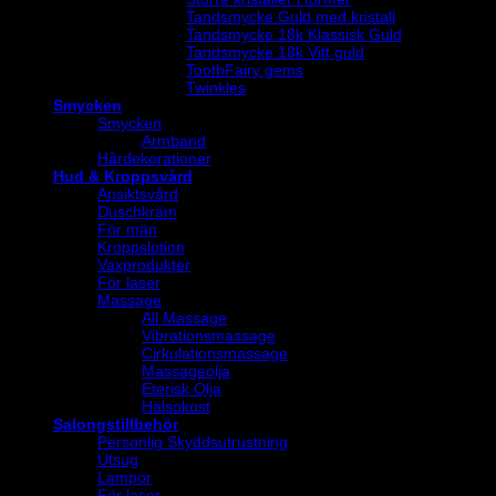
Tandsmycke Guld med kristall
Tandsmycke 18k Klassisk Guld
Tandsmycke 18k Vitt guld
ToothFairy gems
Twinkles
Smycken
Smycken
Armband
Hårdekorationer
Hud & Kroppsvård
Ansiktsvård
Duschkräm
För män
Kroppslotion
Vaxprodukter
För laser
Massage
All Massage
Vibrationsmassage
Cirkulationsmassage
Massageolja
Eterisk Olja
Hälsokost
Salongstillbehör
Personlig Skyddsutrustning
Utsug
Lampor
För laser