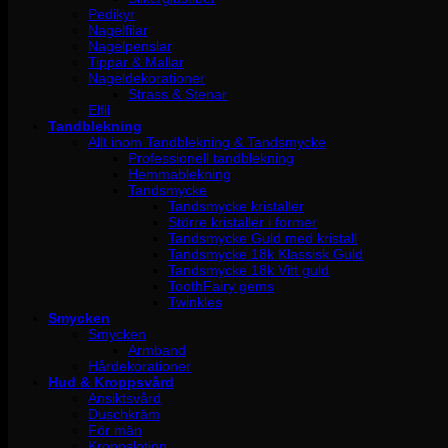
Pedikyr
Nagelfilar
Nagelpenslar
Tippar & Mallar
Nageldekorationer
Strass & Stenar
Elfil
Tandblekning
Allt inom Tandblekning & Tandsmycke
Professionell tandblekning
Hemmablekning
Tandsmycke
Tandsmycke kristaller
Större kristaller i former
Tandsmycke Guld med kristall
Tandsmycke 18k Klassisk Guld
Tandsmycke 18k Vitt guld
ToothFairy gems
Twinkles
Smycken
Smycken
Armband
Hårdekorationer
Hud & Kroppsvård
Ansiktsvård
Duschkräm
För män
Kroppslotion