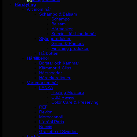
Hårstyling
Allt inom hår
Schampo & Balsam
Schampo
Balsam
Hårmasker
Speciellt för blonda hår
Stylingprodukter
Grund & Primers
Finishing produkter
Hårbotten
Hårtillbehör
Borstar och Kammar
Klämmor & Clips
Hårsnoddar
Hårdekorationer
Varumärken hår
LANZA
Healing Moisture
CBD Revive
Color Care & Preserving
REF
Revlon
Moroccanoil
L´oréal Paris
Neccin
Grazette of Sweden
Löshår