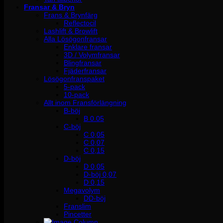
Fransar & Bryn
Frans & Brynfärg
Reflectocil
Lashlift & Browlift
Alla Lösögonfransar
Enklare fransar
3D / Volymfransar
Blingfransar
Fjäderfransar
Lösögonfranspaket
5-pack
10-pack
Allt inom Fransförlängning
B-böj
B 0.05
C-böj
C 0,05
C 0,07
C 0,15
D-böj
D 0,05
D-böj 0,07
D 0,15
Megavolym
DD-böj
Franslim
Pincetter