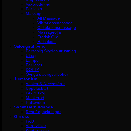
Vaxprodukter
För laser
Massage
All Massage
Vibrationsmassage
Cirkulationsmassage
Massageolja
Eterisk Olja
Hälsokost
Salongstillbehör
Personlig Skyddsutrustning
Utsug
Lampor
För laser
DOFTA
Övriga salongstillbehör
Just for fun
Väskor & Neccesärer
Uppblåsbart
Lek & skoj
Maskerad
Halloween
Sommarerbjudande
Reseförpackningar
Om oss
FAQ
Våra villkor
Kontakta oss