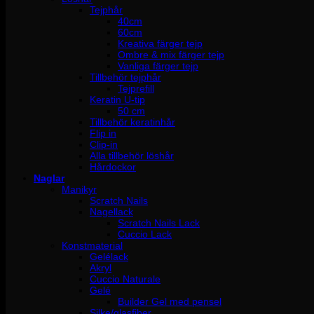
Tejphår
40cm
60cm
Kreativa färger tejp
Ombre & mix färger tejp
Vanliga färger tejp
Tillbehör tejphår
Tejprefill
Keratin U-tip
50 cm
Tillbehör keratinhår
Flip in
Clip-in
Alla tillbehör löshår
Hårdockor
Naglar
Manikyr
Scratch Nails
Nagellack
Scratch Nails Lack
Cuccio Lack
Konstmaterial
Gelélack
Akryl
Cuccio Naturale
Gelé
Builder Gel med pensel
Silke/glasfiber