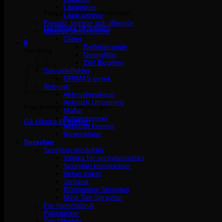
Läppglans
Inga produkter i varukorgen.
Läpp pennor
Penslar, borstar och tillbehör
Gå tillbaka till butiken
Makeup dekorationer
Glitter
0
Reflekterande
Varukorg
Neonglitter
Ztirl Bioglitter
Specialeffekter
GRIMAS smink
Airbrush
Airbrushmakeup
Airbrush Utrustning
Inga produkter i varukorgen.
Mallar
Kompressorer
Gå tillbaka till butiken
Airbrush Pennor
Reservdelar
Spraytan
Spraytan produkter
Vätska för spraytan/airtan
Spraytan kompressor
Airtan paket
Jantana
BGorgeous Spraytan
Mine Tan Spraytan
För hemmabruk
Paketpriser
Tan tillbehör