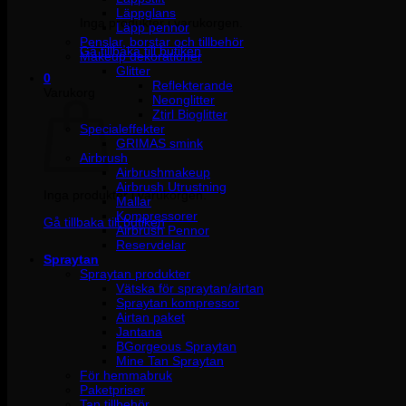
Läppglans
Inga produkter i varukorgen.
Läpp pennor
Penslar, borstar och tillbehör
Gå tillbaka till butiken
Makeup dekorationer
Glitter
0
Reflekterande
Varukorg
Neonglitter
Ztirl Bioglitter
Specialeffekter
GRIMAS smink
Airbrush
Airbrushmakeup
Airbrush Utrustning
Inga produkter i varukorgen.
Mallar
Kompressorer
Gå tillbaka till butiken
Airbrush Pennor
Reservdelar
Spraytan
Spraytan produkter
Vätska för spraytan/airtan
Spraytan kompressor
Airtan paket
Jantana
BGorgeous Spraytan
Mine Tan Spraytan
För hemmabruk
Paketpriser
Tan tillbehör