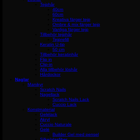
Tejphår
40cm
60cm
Kreativa färger tejp
Ombre & mix färger tejp
Vanliga färger tejp
Tillbehör tejphår
Tejprefill
Keratin U-tip
50 cm
Tillbehör keratinhår
Flip in
Clip-in
Alla tillbehör löshår
Hårdockor
Naglar
Manikyr
Scratch Nails
Nagellack
Scratch Nails Lack
Cuccio Lack
Konstmaterial
Gelélack
Akryl
Cuccio Naturale
Gelé
Builder Gel med pensel
Silke/glasfiber