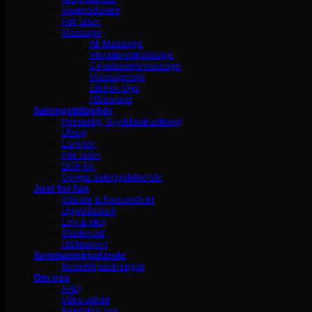
Vaxprodukter
För laser
Massage
All Massage
Vibrationsmassage
Cirkulationsmassage
Massageolja
Eterisk Olja
Hälsokost
Salongstillbehör
Personlig Skyddsutrustning
Utsug
Lampor
För laser
DOFTA
Övriga salongstillbehör
Just for fun
Väskor & Neccesärer
Uppblåsbart
Lek & skoj
Maskerad
Halloween
Sommarerbjudande
Reseförpackningar
Om oss
FAQ
Våra villkor
Kontakta oss