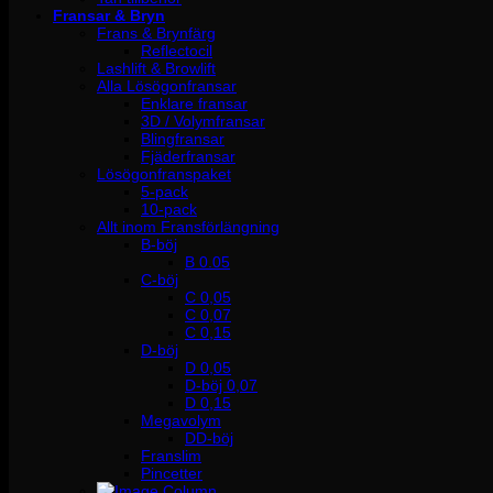
Fransar & Bryn
Frans & Brynfärg
Reflectocil
Lashlift & Browlift
Alla Lösögonfransar
Enklare fransar
3D / Volymfransar
Blingfransar
Fjäderfransar
Lösögonfranspaket
5-pack
10-pack
Allt inom Fransförlängning
B-böj
B 0.05
C-böj
C 0,05
C 0,07
C 0,15
D-böj
D 0,05
D-böj 0,07
D 0,15
Megavolym
DD-böj
Franslim
Pincetter