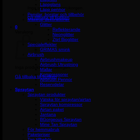
Läppglans
Inga produkter i varukorgen.
Läpp pennor
Penslar, borstar och tillbehör
Gå tillbaka till butiken
Makeup dekorationer
Glitter
0
Reflekterande
Varukorg
Neonglitter
Ztirl Bioglitter
Specialeffekter
GRIMAS smink
Airbrush
Airbrushmakeup
Airbrush Utrustning
Inga produkter i varukorgen.
Mallar
Kompressorer
Gå tillbaka till butiken
Airbrush Pennor
Reservdelar
Spraytan
Spraytan produkter
Vätska för spraytan/airtan
Spraytan kompressor
Airtan paket
Jantana
BGorgeous Spraytan
Mine Tan Spraytan
För hemmabruk
Paketpriser
Tan tillbehör