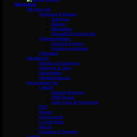
Hårstyling
Allt inom hår
Schampo & Balsam
Schampo
Balsam
Hårmasker
Speciellt för blonda hår
Stylingprodukter
Grund & Primers
Finishing produkter
Hårbotten
Hårtillbehör
Borstar och Kammar
Klämmor & Clips
Hårsnoddar
Hårdekorationer
Varumärken hår
LANZA
Healing Moisture
CBD Revive
Color Care & Preserving
REF
Revlon
Moroccanoil
L´oréal Paris
Neccin
Grazette of Sweden
Löshår