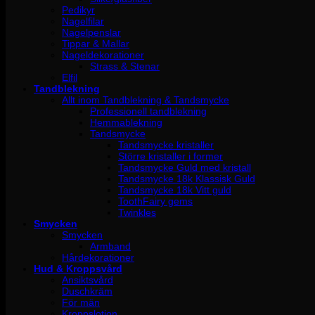
Pedikyr
Nagelfilar
Nagelpenslar
Tippar & Mallar
Nageldekorationer
Strass & Stenar
Elfil
Tandblekning
Allt inom Tandblekning & Tandsmycke
Professionell tandblekning
Hemmablekning
Tandsmycke
Tandsmycke kristaller
Större kristaller i former
Tandsmycke Guld med kristall
Tandsmycke 18k Klassisk Guld
Tandsmycke 18k Vitt guld
ToothFairy gems
Twinkles
Smycken
Smycken
Armband
Hårdekorationer
Hud & Kroppsvård
Ansiktsvård
Duschkräm
För män
Kroppslotion