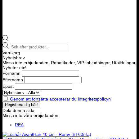
Products
search
Varukorg
Nyhetsbrev
Missa inte erbjudanden, Rabattkoder, VIP-inbjudningar, Utbildningar,
Nyheter etc!
Förnamn
Efternamn
Epost
Genom att fortsätta accepterar du integritetspolicyn
Dela denna sida
Missa inte våra erbjudanden:
REA