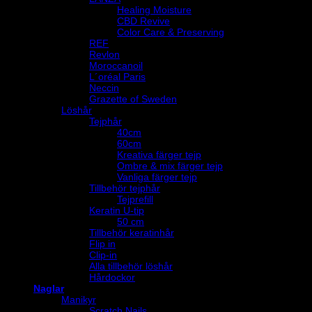
Healing Moisture
CBD Revive
Color Care & Preserving
REF
Revlon
Moroccanoil
L´oréal Paris
Neccin
Grazette of Sweden
Löshår
Tejphår
40cm
60cm
Kreativa färger tejp
Ombre & mix färger tejp
Vanliga färger tejp
Tillbehör tejphår
Tejprefill
Keratin U-tip
50 cm
Tillbehör keratinhår
Flip in
Clip-in
Alla tillbehör löshår
Hårdockor
Naglar
Manikyr
Scratch Nails