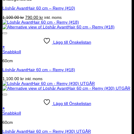
Löshår AvantHair 60 cm – Remy (#10)
Det
Det
1,100.00
kr
790.00
kr
inkl. moms
ursprungliga
nuvarande
priset
priset
var:
är:
1,100.00 kr.
790.00 kr.
Lägg till Önskelistan
+
Snabbkoll
60cm
Löshår AvantHair 60 cm – Remy (#18)
1,100.00
kr
inkl. moms
Lägg till Önskelistan
+
Snabbkoll
60cm
Löshår AvantHair 60 cm – Remy (#30) UTGÅR