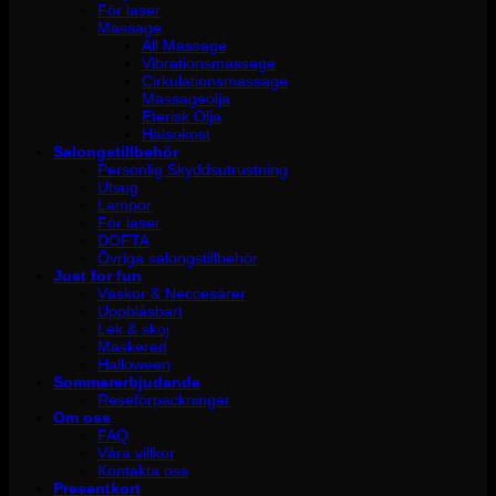
För laser
Massage
All Massage
Vibrationsmassage
Cirkulationsmassage
Massageolja
Eterisk Olja
Hälsokost
Salongstillbehör
Personlig Skyddsutrustning
Utsug
Lampor
För laser
DOFTA
Övriga salongstillbehör
Just for fun
Väskor & Neccesärer
Uppblåsbart
Lek & skoj
Maskerad
Halloween
Sommarerbjudande
Reseförpackningar
Om oss
FAQ
Våra villkor
Kontakta oss
Presentkort