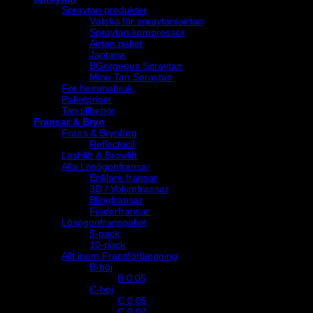
Spraytan produkter
Vätska för spraytan/airtan
Spraytan kompressor
Airtan paket
Jantana
BGorgeous Spraytan
Mine Tan Spraytan
För hemmabruk
Paketpriser
Tan tillbehör
Fransar & Bryn
Frans & Brynfärg
Reflectocil
Lashlift & Browlift
Alla Lösögonfransar
Enklare fransar
3D / Volymfransar
Blingfransar
Fjäderfransar
Lösögonfranspaket
5-pack
10-pack
Allt inom Fransförlängning
B-böj
B 0.05
C-böj
C 0,05
C 0,07