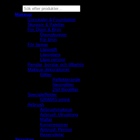
Products
search
Makeup
Concealer & Foundation
Skuggor & Paletter
För Ögon & Bryn
Ögonskuggor
För bryn
För läppar
Läppstift
Läppglans
Läpp pennor
Penslar, borstar och tillbehör
Makeup dekorationer
Glitter
Reflekterande
Neonglitter
Ztirl Bioglitter
Specialeffekter
GRIMAS smink
Airbrush
Airbrushmakeup
Airbrush Utrustning
Mallar
Kompressorer
Airbrush Pennor
Reservdelar
Spraytan