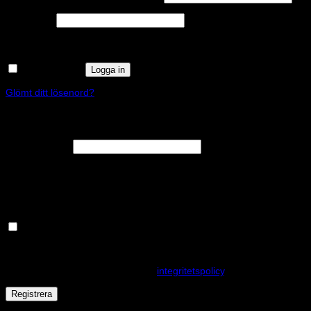
Obligatoriskt
Lösenord
*
Kom ihåg mig
Logga in
Glömt ditt lösenord?
Registrera
Obligatoriskt
E-postadress
*
En länk för att ställa in ett nytt lösenord kommer att skickas till din e-
postadress.
Håll dig uppdaterad om nyheter och våra rea kampanjer
Dina personuppgifter kommer användas för att förbättra din
upplevelse på webbplatsen, hantera åtkomst till ditt konto och för
andra ändamål som beskrivs i vår
integritetspolicy
.
Registrera