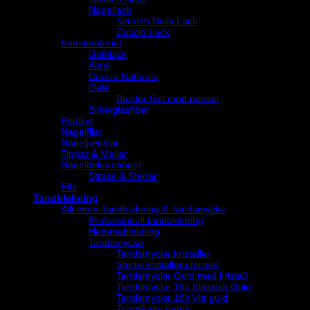
Nagellack
Scratch Nails Lack
Cuccio Lack
Konstmaterial
Gelélack
Akryl
Cuccio Naturale
Gelé
Builder Gel med pensel
Silke/glasfiber
Pedikyr
Nagelfilar
Nagelpenslar
Tippar & Mallar
Nageldekorationer
Strass & Stenar
Elfil
Tandblekning
Allt inom Tandblekning & Tandsmycke
Professionell tandblekning
Hemmablekning
Tandsmycke
Tandsmycke kristaller
Större kristaller i former
Tandsmycke Guld med kristall
Tandsmycke 18k Klassisk Guld
Tandsmycke 18k Vitt guld
ToothFairy gems