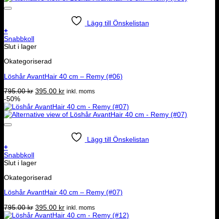
Lägg till Önskelistan
+
Snabbkoll
Slut i lager
Okategoriserad
Löshår AvantHair 40 cm – Remy (#06)
Det
Det
795.00
kr
395.00
kr
inkl. moms
ursprungliga
nuvarande
-50%
priset
priset
var:
är:
795.00 kr.
395.00 kr.
Lägg till Önskelistan
+
Snabbkoll
Slut i lager
Okategoriserad
Löshår AvantHair 40 cm – Remy (#07)
Det
Det
795.00
kr
395.00
kr
inkl. moms
ursprungliga
nuvarande