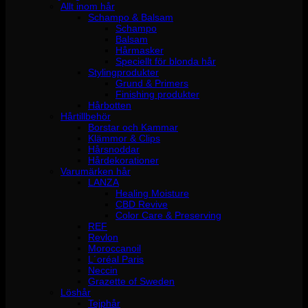
Allt inom hår
Schampo & Balsam
Schampo
Balsam
Hårmasker
Speciellt för blonda hår
Stylingprodukter
Grund & Primers
Finishing produkter
Hårbotten
Hårtillbehör
Borstar och Kammar
Klämmor & Clips
Hårsnoddar
Hårdekorationer
Varumärken hår
LANZA
Healing Moisture
CBD Revive
Color Care & Preserving
REF
Revlon
Moroccanoil
L´oréal Paris
Neccin
Grazette of Sweden
Löshår
Tejphår