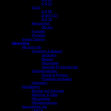
C 0,15
D-böj
D 0,05
D-böj 0,07
D 0,15
Megavolym
DD-böj
Franslim
Pincetter
Image Column
Hårstyling
Allt inom hår
Schampo & Balsam
Schampo
Balsam
Hårmasker
Speciellt för blonda hår
Stylingprodukter
Grund & Primers
Finishing produkter
Hårbotten
Hårtillbehör
Borstar och Kammar
Klämmor & Clips
Hårsnoddar
Hårdekorationer
Varumärken hår
LANZA