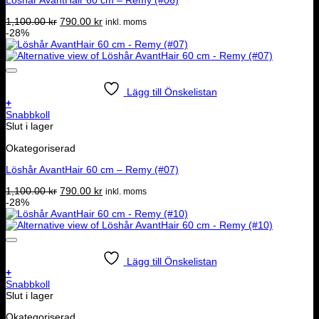
Löshår AvantHair 60 cm – Remy (#06)
Det
Det
1,100.00
kr
790.00
kr
inkl. moms
ursprungliga
nuvarande
-28%
priset
priset
var:
är:
1,100.00 kr.
790.00 kr.
Lägg till Önskelistan
+
Snabbkoll
Slut i lager
Okategoriserad
Löshår AvantHair 60 cm – Remy (#07)
Det
Det
1,100.00
kr
790.00
kr
inkl. moms
ursprungliga
nuvarande
-28%
priset
priset
var:
är:
1,100.00 kr.
790.00 kr.
Lägg till Önskelistan
+
Snabbkoll
Slut i lager
Okategoriserad