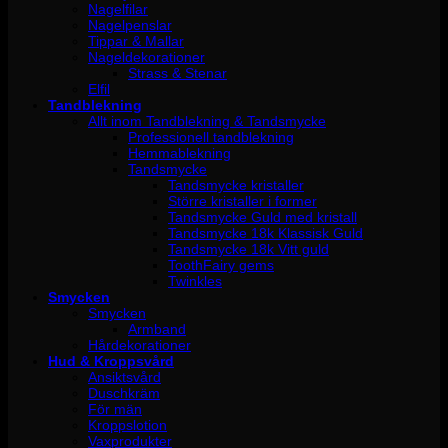
Nagelfilar
Nagelpenslar
Tippar & Mallar
Nageldekorationer
Strass & Stenar
Elfil
Tandblekning
Allt inom Tandblekning & Tandsmycke
Professionell tandblekning
Hemmablekning
Tandsmycke
Tandsmycke kristaller
Större kristaller i former
Tandsmycke Guld med kristall
Tandsmycke 18k Klassisk Guld
Tandsmycke 18k Vitt guld
ToothFairy gems
Twinkles
Smycken
Smycken
Armband
Hårdekorationer
Hud & Kroppsvård
Ansiktsvård
Duschkräm
För män
Kroppslotion
Vaxprodukter