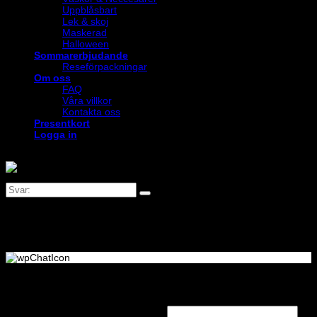
Uppblåsbart
Lek & skoj
Maskerad
Halloween
Sommarerbjudande
Reseförpackningar
Om oss
FAQ
Våra villkor
Kontakta oss
Presentkort
Logga in
Logga in
Obligatoriskt
Användarnamn eller e-postadress
*