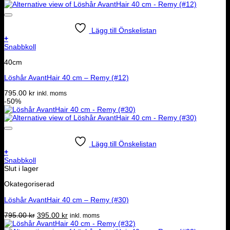
priset
priset
var:
är:
795.00 kr.
395.00 kr.
Lägg till Önskelistan
+
Snabbkoll
40cm
Löshår AvantHair 40 cm – Remy (#12)
795.00
kr
inkl. moms
-50%
Lägg till Önskelistan
+
Snabbkoll
Slut i lager
Okategoriserad
Löshår AvantHair 40 cm – Remy (#30)
Det
Det
795.00
kr
395.00
kr
inkl. moms
ursprungliga
nuvarande