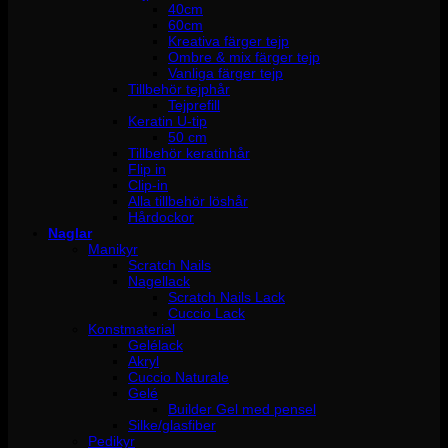
40cm
60cm
Kreativa färger tejp
Ombre & mix färger tejp
Vanliga färger tejp
Tillbehör tejphår
Tejprefill
Keratin U-tip
50 cm
Tillbehör keratinhår
Flip in
Clip-in
Alla tillbehör löshår
Hårdockor
Naglar
Manikyr
Scratch Nails
Nagellack
Scratch Nails Lack
Cuccio Lack
Konstmaterial
Gelélack
Akryl
Cuccio Naturale
Gelé
Builder Gel med pensel
Silke/glasfiber
Pedikyr