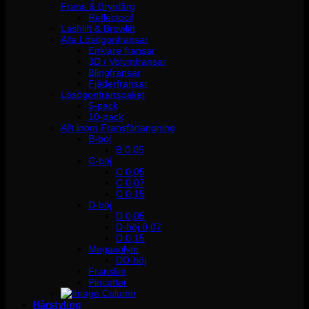
Frans & Brynfärg
Reflectocil
Lashlift & Browlift
Alla Lösögonfransar
Enklare fransar
3D / Volymfransar
Blingfransar
Fjäderfransar
Lösögonfranspaket
5-pack
10-pack
Allt inom Fransförlängning
B-böj
B 0.05
C-böj
C 0,05
C 0,07
C 0,15
D-böj
D 0,05
D-böj 0,07
D 0,15
Megavolym
DD-böj
Franslim
Pincetter
Hårstyling