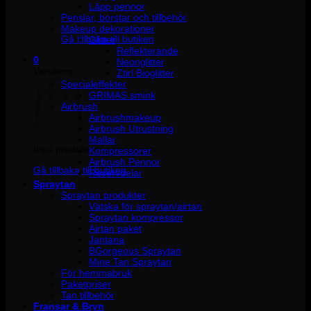
Läpp pennor
Penslar, borstar och tillbehör
Inga produkter i varukorgen.
Makeup dekorationer
Gå tillbaka till butiken
Glitter
Reflekterande
0
Neonglitter
Varukorg
Ztirl Bioglitter
Specialeffekter
GRIMAS smink
Airbrush
Airbrushmakeup
Airbrush Utrustning
Mallar
Inga produkter i varukorgen.
Kompressorer
Airbrush Pennor
Gå tillbaka till butiken
Reservdelar
Spraytan
Spraytan produkter
Vätska för spraytan/airtan
Spraytan kompressor
Airtan paket
Jantana
BGorgeous Spraytan
Mine Tan Spraytan
För hemmabruk
Paketpriser
Tan tillbehör
Fransar & Bryn