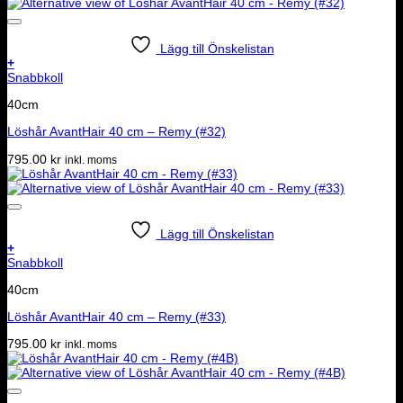
priset
priset
var:
är:
795.00 kr.
395.00 kr.
Lägg till Önskelistan
+
Snabbkoll
40cm
Löshår AvantHair 40 cm – Remy (#32)
795.00
kr
inkl. moms
Lägg till Önskelistan
+
Snabbkoll
40cm
Löshår AvantHair 40 cm – Remy (#33)
795.00
kr
inkl. moms