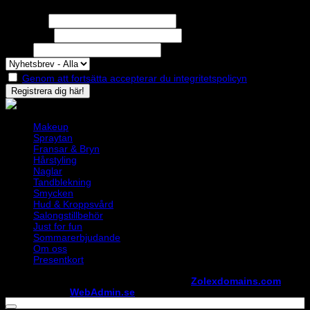
Missa inga erbjudanden eller nyheter!
Förnamn
Efternamn
Epost
Genom att fortsätta accepterar du integritetspolicyn
Makeup
Spraytan
Fransar & Bryn
Hårstyling
Naglar
Tandblekning
Smycken
Hud & Kroppsvård
Salongstillbehör
Just for fun
Sommarerbjudande
Om oss
Presentkort
Copyright ©
StylistShopen.se
. Hosted at
Zolexdomains.com
maintained by
WebAdmin.se