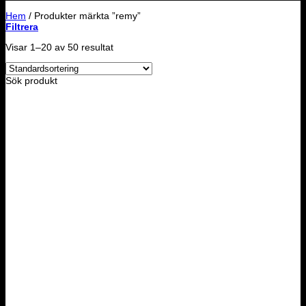
Hem
/
Produkter märkta ”remy”
Filtrera
Visar 1–20 av 50 resultat
Sök produkt