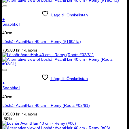
Lägg till Önskelistan
+
Snabbkoll
40cm
Löshår AvantHair 40 cm – Remy (#T60/lila)
795.00
kr
inkl. moms
Lägg till Önskelistan
+
Snabbkoll
40cm
Löshår AvantHair 40 cm – Remy (Roots #02/61)
795.00
kr
inkl. moms
-50%