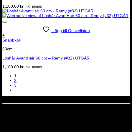
1,100.00
kr
inkl. moms
Lägg till Önskelistan
+
Snabbkoll
60cm
Löshår AvantHair 60 cm – Remy (#32) UTGÅR
1,100.00
kr
inkl. moms
1
2
3
Dela denna sida
STOLT MEDLEM I
Nyhetsbrev