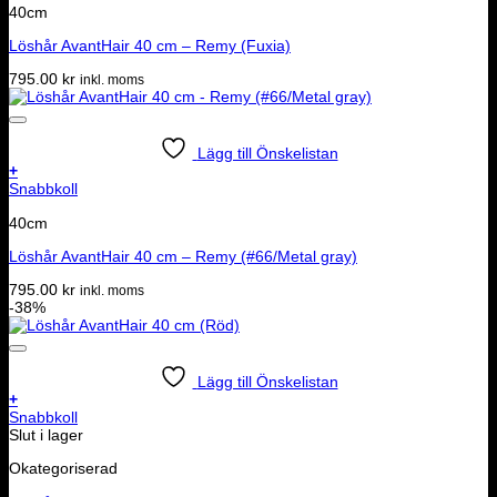
40cm
Löshår AvantHair 40 cm – Remy (Fuxia)
795.00
kr
inkl. moms
Lägg till Önskelistan
+
Snabbkoll
40cm
Löshår AvantHair 40 cm – Remy (#66/Metal gray)
795.00
kr
inkl. moms
-38%
Lägg till Önskelistan
+
Snabbkoll
Slut i lager
Okategoriserad