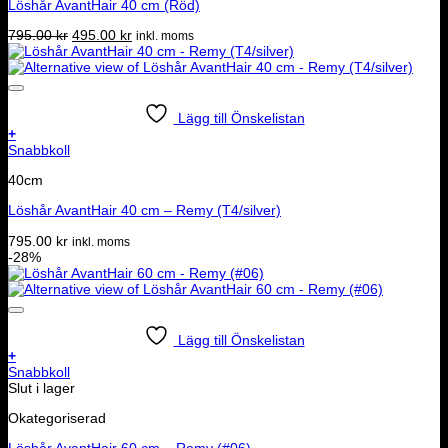
Löshår AvantHair 40 cm (Röd)
Det
Det
795.00
kr
495.00
kr
inkl. moms
ursprungliga
nuvarande
priset
priset
var:
är:
795.00 kr.
495.00 kr.
Lägg till Önskelistan
+
Snabbkoll
40cm
Löshår AvantHair 40 cm – Remy (T4/silver)
795.00
kr
inkl. moms
-28%
Lägg till Önskelistan
+
Snabbkoll
Slut i lager
Okategoriserad