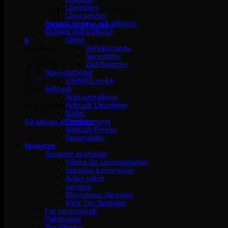
Läppglans
Inga produkter i varukorgen.
Läpp pennor
Penslar, borstar och tillbehör
Gå tillbaka till butiken
Makeup dekorationer
Glitter
0
Reflekterande
Varukorg
Neonglitter
Ztirl Bioglitter
Specialeffekter
GRIMAS smink
Airbrush
Airbrushmakeup
Airbrush Utrustning
Inga produkter i varukorgen.
Mallar
Kompressorer
Gå tillbaka till butiken
Airbrush Pennor
Reservdelar
Spraytan
Spraytan produkter
Vätska för spraytan/airtan
Spraytan kompressor
Airtan paket
Jantana
BGorgeous Spraytan
Mine Tan Spraytan
För hemmabruk
Paketpriser
Tan tillbehör