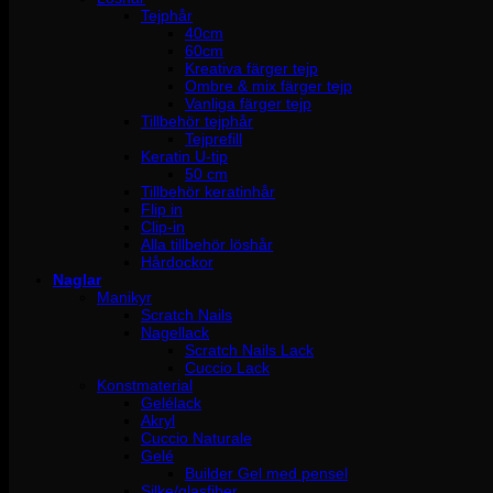
Tejphår
40cm
60cm
Kreativa färger tejp
Ombre & mix färger tejp
Vanliga färger tejp
Tillbehör tejphår
Tejprefill
Keratin U-tip
50 cm
Tillbehör keratinhår
Flip in
Clip-in
Alla tillbehör löshår
Hårdockor
Naglar
Manikyr
Scratch Nails
Nagellack
Scratch Nails Lack
Cuccio Lack
Konstmaterial
Gelélack
Akryl
Cuccio Naturale
Gelé
Builder Gel med pensel
Silke/glasfiber