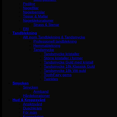
Pedikyr
Nagelfilar
Nagelpenslar
Tippar & Mallar
Nageldekorationer
Strass & Stenar
Elfil
Tandblekning
Allt inom Tandblekning & Tandsmycke
Professionell tandblekning
Hemmablekning
Tandsmycke
Tandsmycke kristaller
Större kristaller i former
Tandsmycke Guld med kristall
Tandsmycke 18k Klassisk Guld
Tandsmycke 18k Vitt guld
ToothFairy gems
Twinkles
Smycken
Smycken
Armband
Hårdekorationer
Hud & Kroppsvård
Ansiktsvård
Duschkräm
För män
Kroppslotion