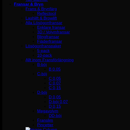
Fransar & Bryn
Frans & Brynfärg
Reflectocil
Lashlift & Browlift
Alla Lösögonfransar
Enklare fransar
3D / Volymfransar
Blingfransar
Fjäderfransar
Lösögonfranspaket
5-pack
10-pack
Allt inom Fransförlängning
B-böj
B 0.05
C-böj
C 0,05
C 0,07
C 0,15
D-böj
D 0,05
D-böj 0,07
D 0,15
Megavolym
DD-böj
Franslim
Pincetter