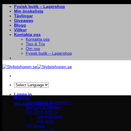
Skip
Fysisk butik – Lagershop
to
Min önskelista
content
Tävlingar
Giveaway
Blogg
Villkor
Kontakta oss
Kontakta oss
Tips & Trix
Om oss
Fysisk butik – Lagershop
Logga in
Makeup
Concealer & Foundation
Varukorg /
0.00
kr
0
Skuggor & Paletter
För Ögon & Bryn
Ögonskuggor
För bryn
För läppar
Läppstift