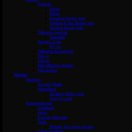
Tejphår
40cm
60cm
Kreativa färger tejp
Ombre & mix färger tejp
Vanliga färger tejp
Tillbehör tejphår
Tejprefill
Keratin U-tip
50 cm
Tillbehör keratinhår
Flip in
Clip-in
Alla tillbehör löshår
Hårdockor
Naglar
Manikyr
Scratch Nails
Nagellack
Scratch Nails Lack
Cuccio Lack
Konstmaterial
Gelélack
Akryl
Cuccio Naturale
Gelé
Builder Gel med pensel
Silke/glasfiber