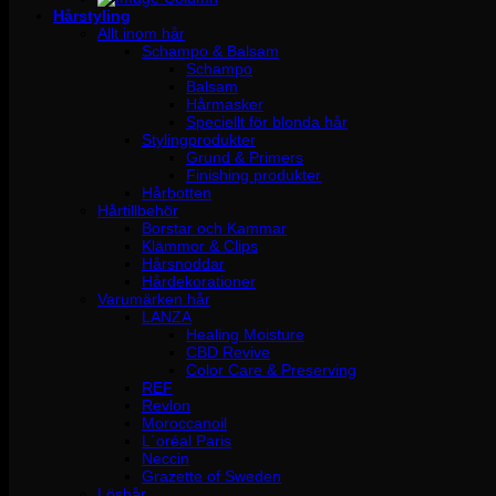
Hårstyling
Allt inom hår
Schampo & Balsam
Schampo
Balsam
Hårmasker
Speciellt för blonda hår
Stylingprodukter
Grund & Primers
Finishing produkter
Hårbotten
Hårtillbehör
Borstar och Kammar
Klämmor & Clips
Hårsnoddar
Hårdekorationer
Varumärken hår
LANZA
Healing Moisture
CBD Revive
Color Care & Preserving
REF
Revlon
Moroccanoil
L´oréal Paris
Neccin
Grazette of Sweden
Löshår