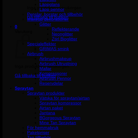
Läppglans
Inga produkter i varukorgen.
Läpp pennor
Penslar, borstar och tillbehör
Gå tillbaka till butiken
Makeup dekorationer
Glitter
0
Reflekterande
Varukorg
Neonglitter
Ztirl Bioglitter
Specialeffekter
GRIMAS smink
Airbrush
Airbrushmakeup
Airbrush Utrustning
Inga produkter i varukorgen.
Mallar
Kompressorer
Gå tillbaka till butiken
Airbrush Pennor
Reservdelar
Spraytan
Spraytan produkter
Vätska för spraytan/airtan
Spraytan kompressor
Airtan paket
Jantana
BGorgeous Spraytan
Mine Tan Spraytan
För hemmabruk
Paketpriser
Tan tillbehör