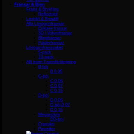
Fransar & Bryn
Frans & Brynfärg
Reflectocil
Lashlift & Browlift
Alla Lösögonfransar
Enklare fransar
3D / Volymfransar
Blingfransar
Fjäderfransar
Lösögonfranspaket
5-pack
10-pack
Allt inom Fransförlängning
B-böj
B 0.05
C-böj
C 0,05
C 0,07
C 0,15
D-böj
D 0,05
D-böj 0,07
D 0,15
Megavolym
DD-böj
Franslim
Pincetter