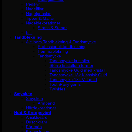
Pedikyr
Nagelfilar
Nagelpenslar
Tippar & Mallar
Nageldekorationer
Strass & Stenar
Elfil
Tandblekning
Allt inom Tandblekning & Tandsmycke
Professionell tandblekning
Hemmablekning
Tandsmycke
Tandsmycke kristaller
Större kristaller i former
Tandsmycke Guld med kristall
Tandsmycke 18k Klassisk Guld
Tandsmycke 18k Vitt guld
ToothFairy gems
Twinkles
Smycken
Smycken
Armband
Hårdekorationer
Hud & Kroppsvård
Ansiktsvård
Duschkräm
För män
Kroppslotion