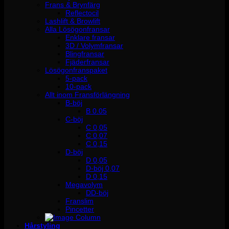
Frans & Brynfärg
Reflectocil
Lashlift & Browlift
Alla Lösögonfransar
Enklare fransar
3D / Volymfransar
Blingfransar
Fjäderfransar
Lösögonfranspaket
5-pack
10-pack
Allt inom Fransförlängning
B-böj
B 0.05
C-böj
C 0,05
C 0,07
C 0,15
D-böj
D 0,05
D-böj 0,07
D 0,15
Megavolym
DD-böj
Franslim
Pincetter
Hårstyling