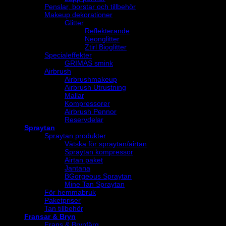
Penslar, borstar och tillbehör
Makeup dekorationer
Glitter
Reflekterande
Neonglitter
Ztirl Bioglitter
Specialeffekter
GRIMAS smink
Airbrush
Airbrushmakeup
Airbrush Utrustning
Mallar
Kompressorer
Airbrush Pennor
Reservdelar
Spraytan
Spraytan produkter
Vätska för spraytan/airtan
Spraytan kompressor
Airtan paket
Jantana
BGorgeous Spraytan
Mine Tan Spraytan
För hemmabruk
Paketpriser
Tan tillbehör
Fransar & Bryn
Frans & Brynfärg