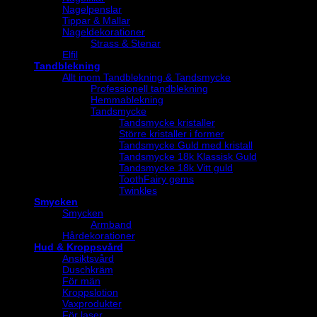
Nagelpenslar
Tippar & Mallar
Nageldekorationer
Strass & Stenar
Elfil
Tandblekning
Allt inom Tandblekning & Tandsmycke
Professionell tandblekning
Hemmablekning
Tandsmycke
Tandsmycke kristaller
Större kristaller i former
Tandsmycke Guld med kristall
Tandsmycke 18k Klassisk Guld
Tandsmycke 18k Vitt guld
ToothFairy gems
Twinkles
Smycken
Smycken
Armband
Hårdekorationer
Hud & Kroppsvård
Ansiktsvård
Duschkräm
För män
Kroppslotion
Vaxprodukter
För laser