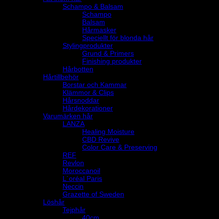
Schampo & Balsam
Schampo
Balsam
Hårmasker
Speciellt för blonda hår
Stylingprodukter
Grund & Primers
Finishing produkter
Hårbotten
Hårtillbehör
Borstar och Kammar
Klämmor & Clips
Hårsnoddar
Hårdekorationer
Varumärken hår
LANZA
Healing Moisture
CBD Revive
Color Care & Preserving
REF
Revlon
Moroccanoil
L´oréal Paris
Neccin
Grazette of Sweden
Löshår
Tejphår
40cm