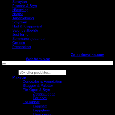
Spraytan
Fransar & Bryn
Hårstyling
Naglar
Tandblekning
Smycken
Hud & Kroppsvård
Salongstillbehör
Just for fun
Sommarerbjudande
Om oss
Presentkort
Copyright ©
StylistShopen.se
. Hosted at
Zolexdomains.com
maintained by
WebAdmin.se
Products
search
Makeup
Concealer & Foundation
Skuggor & Paletter
För Ögon & Bryn
Ögonskuggor
För bryn
För läppar
Läppstift
Läppglans
Läpp pennor