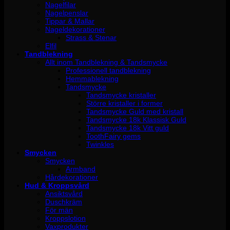
Nagelfilar
Nagelpenslar
Tippar & Mallar
Nageldekorationer
Strass & Stenar
Elfil
Tandblekning
Allt inom Tandblekning & Tandsmycke
Professionell tandblekning
Hemmablekning
Tandsmycke
Tandsmycke kristaller
Större kristaller i former
Tandsmycke Guld med kristall
Tandsmycke 18k Klassisk Guld
Tandsmycke 18k Vitt guld
ToothFairy gems
Twinkles
Smycken
Smycken
Armband
Hårdekorationer
Hud & Kroppsvård
Ansiktsvård
Duschkräm
För män
Kroppslotion
Vaxprodukter