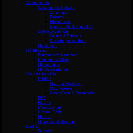
Allt inom hår
Schampo & Balsam
Schampo
Balsam
Hårmasker
Speciellt för blonda hår
Stylingprodukter
Grund & Primers
Finishing produkter
Hårbotten
Hårtillbehör
Borstar och Kammar
Klämmor & Clips
Hårsnoddar
Hårdekorationer
Varumärken hår
LANZA
Healing Moisture
CBD Revive
Color Care & Preserving
REF
Revlon
Moroccanoil
L´oréal Paris
Neccin
Grazette of Sweden
Löshår
Tejphår