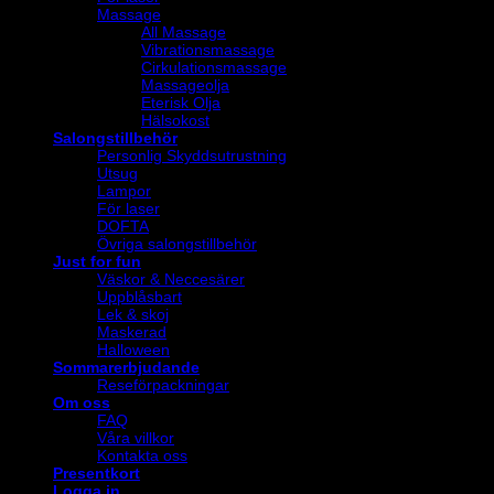
Massage
All Massage
Vibrationsmassage
Cirkulationsmassage
Massageolja
Eterisk Olja
Hälsokost
Salongstillbehör
Personlig Skyddsutrustning
Utsug
Lampor
För laser
DOFTA
Övriga salongstillbehör
Just for fun
Väskor & Neccesärer
Uppblåsbart
Lek & skoj
Maskerad
Halloween
Sommarerbjudande
Reseförpackningar
Om oss
FAQ
Våra villkor
Kontakta oss
Presentkort
Logga in