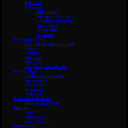
För laser
Massage
All Massage
Vibrationsmassage
Cirkulationsmassage
Massageolja
Eterisk Olja
Hälsokost
Salongstillbehör
Personlig Skyddsutrustning
Utsug
Lampor
För laser
DOFTA
Övriga salongstillbehör
Just for fun
Väskor & Neccesärer
Uppblåsbart
Lek & skoj
Maskerad
Halloween
Sommarerbjudande
Reseförpackningar
Om oss
FAQ
Våra villkor
Kontakta oss
Presentkort