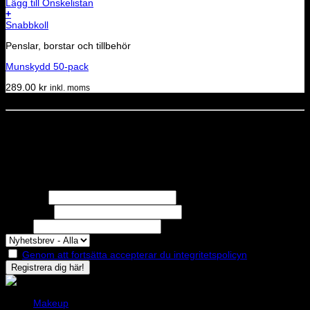
Lägg till Önskelistan
+
Snabbkoll
Penslar, borstar och tillbehör
Munskydd 50-pack
289.00
kr
inkl. moms
Dela denna sida
STOLT MEDLEM I
Nyhetsbrev
Missa inga erbjudanden eller nyheter!
Förnamn
Efternamn
Epost
Genom att fortsätta accepterar du integritetspolicyn
Makeup