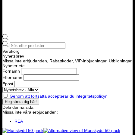
Products
search
Varukorg
Nyhetsbrev
Missa inte erbjudanden, Rabattkoder, VIP-inbjudningar, Utbildningar,
Nyheter etc!
Förnamn
Efternamn
Epost
Genom att fortsätta accepterar du integritetspolicyn
Dela denna sida
Missa inte våra erbjudanden:
REA