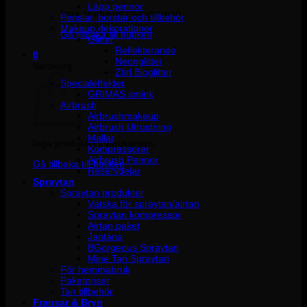
Läpp pennor
Inga produkter i varukorgen.
Penslar, borstar och tillbehör
Makeup dekorationer
Gå tillbaka till butiken
Glitter
Reflekterande
0
Neonglitter
Varukorg
Ztirl Bioglitter
Specialeffekter
GRIMAS smink
Airbrush
Airbrushmakeup
Airbrush Utrustning
Mallar
Inga produkter i varukorgen.
Kompressorer
Airbrush Pennor
Gå tillbaka till butiken
Reservdelar
Spraytan
Spraytan produkter
Vätska för spraytan/airtan
Spraytan kompressor
Airtan paket
Jantana
BGorgeous Spraytan
Mine Tan Spraytan
För hemmabruk
Paketpriser
Tan tillbehör
Fransar & Bryn