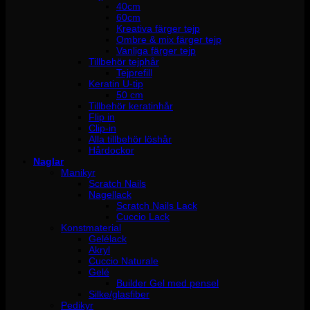
40cm
60cm
Kreativa färger tejp
Ombre & mix färger tejp
Vanliga färger tejp
Tillbehör tejphår
Tejprefill
Keratin U-tip
50 cm
Tillbehör keratinhår
Flip in
Clip-in
Alla tillbehör löshår
Hårdockor
Naglar
Manikyr
Scratch Nails
Nagellack
Scratch Nails Lack
Cuccio Lack
Konstmaterial
Gelélack
Akryl
Cuccio Naturale
Gelé
Builder Gel med pensel
Silke/glasfiber
Pedikyr