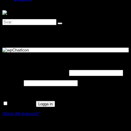
Logga in
Obligatoriskt
Användarnamn eller e-postadress
*
Obligatoriskt
Lösenord
*
Kom ihåg mig
Logga in
Glömt ditt lösenord?
Registrera