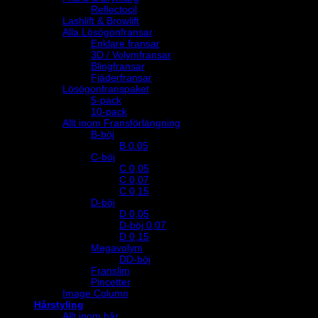
Reflectocil
Lashlift & Browlift
Alla Lösögonfransar
Enklare fransar
3D / Volymfransar
Blingfransar
Fjäderfransar
Lösögonfranspaket
5-pack
10-pack
Allt inom Fransförlängning
B-böj
B 0.05
C-böj
C 0,05
C 0,07
C 0,15
D-böj
D 0,05
D-böj 0,07
D 0,15
Megavolym
DD-böj
Franslim
Pincetter
Image Column
Hårstyling
Allt inom hår