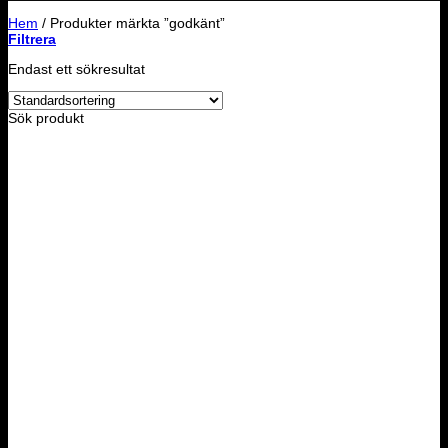
Hem
/
Produkter märkta ”godkänt”
Filtrera
Endast ett sökresultat
Sök produkt