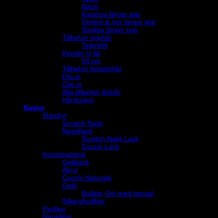
60cm
Kreativa färger tejp
Ombre & mix färger tejp
Vanliga färger tejp
Tillbehör tejphår
Tejprefill
Keratin U-tip
50 cm
Tillbehör keratinhår
Flip in
Clip-in
Alla tillbehör löshår
Hårdockor
Naglar
Manikyr
Scratch Nails
Nagellack
Scratch Nails Lack
Cuccio Lack
Konstmaterial
Gelélack
Akryl
Cuccio Naturale
Gelé
Builder Gel med pensel
Silke/glasfiber
Pedikyr
Nagelfilar