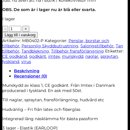
Just nu även att ha i butik / kollektivresor mm
OBS. De som är i lager nu är blå eller svarta.
I lager
Munskydd
50-
Lägg till i varukorg
pack
Artikelnr:
MB0402-P
Kategorier:
Penslar, borstar och
mängd
tillbehör
,
Personlig Skyddsutrustning
,
Salongstillbehör
,
Tan
tillbehör
,
Tandblekning
,
Tillbehör fransförlängning
Etiketter:
CE godkänd
,
godkänt
,
imtex
,
munskydd
,
naglar
,
spraytan
,
tyskland
,
virus
Beskrivning
Recensioner (0)
Munskydd av klass 1, CE godkänt. Från Imtex i Danmark
producerad i tyskland. En ask med 50st.
Till naglar, spraytan, fransförlängning, hudvård etc
Hudvänlig – Fri från latex och fiberglas
Integrerad lång näsklämma för bästa passform
3 lager • Elastik (EARLOOP)