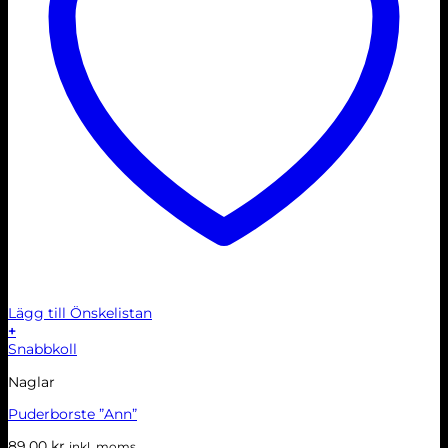
Lägg till Önskelistan
+
Snabbkoll
Naglar
Puderborste ”Ann”
89.00
kr
inkl. moms