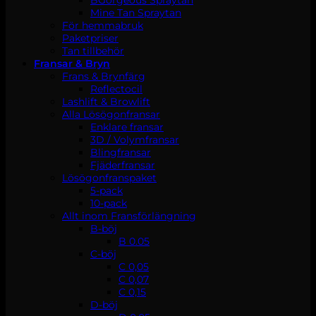
Mine Tan Spraytan
För hemmabruk
Paketpriser
Tan tillbehör
Fransar & Bryn
Frans & Brynfärg
Reflectocil
Lashlift & Browlift
Alla Lösögonfransar
Enklare fransar
3D / Volymfransar
Blingfransar
Fjäderfransar
Lösögonfranspaket
5-pack
10-pack
Allt inom Fransförlängning
B-böj
B 0.05
C-böj
C 0,05
C 0,07
C 0,15
D-böj