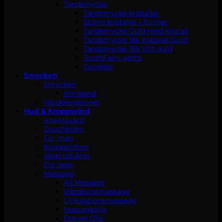
Tandsmycke
Tandsmycke kristaller
Större kristaller i former
Tandsmycke Guld med kristall
Tandsmycke 18k Klassisk Guld
Tandsmycke 18k Vitt guld
ToothFairy gems
Twinkles
Smycken
Smycken
Armband
Hårdekorationer
Hud & Kroppsvård
Ansiktsvård
Duschkräm
För män
Kroppslotion
Vaxprodukter
För laser
Massage
All Massage
Vibrationsmassage
Cirkulationsmassage
Massageolja
Eterisk Olja