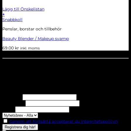
Lägg till Önskelistan
+
Snabbkoll
Penslar, borstar och tillbehör
Beauty Blender / Makeup svamp
69.00
kr
inkl. moms
Dela denna sida
STOLT MEDLEM I
Nyhetsbrev
Missa inga erbjudanden eller nyheter!
Förnamn
Efternamn
Epost
Genom att fortsätta accepterar du integritetspolicyn