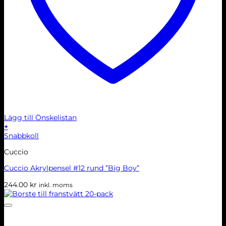
Lägg till Önskelistan
+
Snabbkoll
Cuccio
Cuccio Akrylpensel #12 rund ”Big Boy”
244.00
kr
inkl. moms