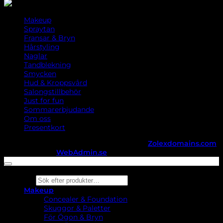
Makeup
Spraytan
Fransar & Bryn
Hårstyling
Naglar
Tandblekning
Smycken
Hud & Kroppsvård
Salongstillbehör
Just for fun
Sommarerbjudande
Om oss
Presentkort
Copyright ©
StylistShopen.se
. Hosted at
Zolexdomains.com
maintained by
WebAdmin.se
Products
search
Makeup
Concealer & Foundation
Skuggor & Paletter
För Ögon & Bryn