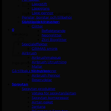
Läppstift
Läppglans
Läpp pennor
Inga produkter i varukorgen.
Penslar, borstar och tillbehör
Gå tillbaka till butiken
Makeup dekorationer
Glitter
0
Reflekterande
Varukorg
Neonglitter
Ztirl Bioglitter
Specialeffekter
GRIMAS smink
Airbrush
Airbrushmakeup
Airbrush Utrustning
Inga produkter i varukorgen.
Mallar
Kompressorer
Gå tillbaka till butiken
Airbrush Pennor
Reservdelar
Spraytan
Spraytan produkter
Vätska för spraytan/airtan
Spraytan kompressor
Airtan paket
Jantana
BGorgeous Spraytan