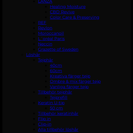
LANZA
Healing Moisture
CBD Revive
Color Care & Preserving
REF
Revlon
Moroccanoil
L´oréal Paris
Neccin
Grazette of Sweden
Löshår
Tejphår
40cm
60cm
Kreativa färger tejp
Ombre & mix färger tejp
Vanliga färger tejp
Tillbehör tejphår
Tejprefill
Keratin U-tip
50 cm
Tillbehör keratinhår
Flip in
Clip-in
Alla tillbehör löshår