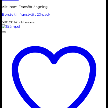
Allt inom Fransförlängning
Borste till franstvätt 20-pack
580.00
kr
inkl. moms