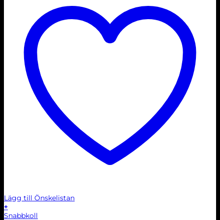
Lägg till Önskelistan
+
Den
Snabbkoll