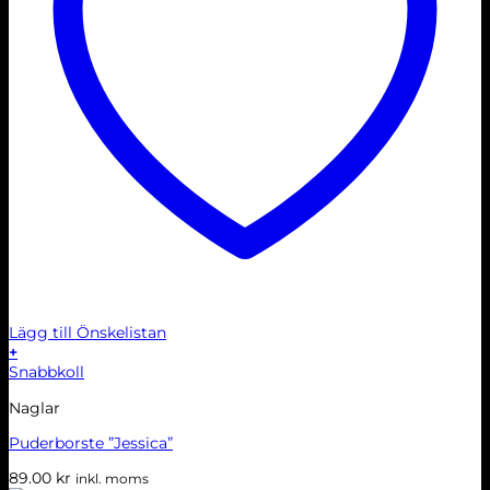
Lägg till Önskelistan
+
Snabbkoll
Naglar
Puderborste ”Jessica”
89.00
kr
inkl. moms