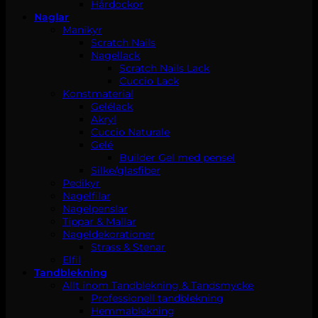
Hårdockor
Naglar
Manikyr
Scratch Nails
Nagellack
Scratch Nails Lack
Cuccio Lack
Konstmaterial
Gelélack
Akryl
Cuccio Naturale
Gelé
Builder Gel med pensel
Silke/glasfiber
Pedikyr
Nagelfilar
Nagelpenslar
Tippar & Mallar
Nageldekorationer
Strass & Stenar
Elfil
Tandblekning
Allt inom Tandblekning & Tandsmycke
Professionell tandblekning
Hemmablekning