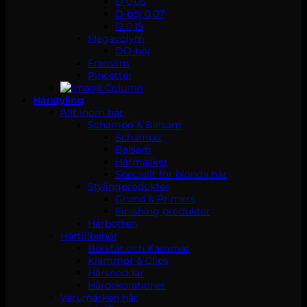
D 0,05
D-böj 0,07
D 0,15
Megavolym
DD-böj
Franslim
Pincetter
Hårstyling
Allt inom hår
Schampo & Balsam
Schampo
Balsam
Hårmasker
Speciellt för blonda hår
Stylingprodukter
Grund & Primers
Finishing produkter
Hårbotten
Hårtillbehör
Borstar och Kammar
Klämmor & Clips
Hårsnoddar
Hårdekorationer
Varumärken hår