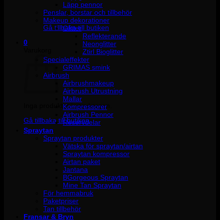
Läpp pennor
Penslar, borstar och tillbehör
Inga produkter i varukorgen.
Makeup dekorationer
Gå tillbaka till butiken
Glitter
Reflekterande
0
Neonglitter
Varukorg
Ztirl Bioglitter
Specialeffekter
GRIMAS smink
Airbrush
Airbrushmakeup
Airbrush Utrustning
Mallar
Inga produkter i varukorgen.
Kompressorer
Airbrush Pennor
Gå tillbaka till butiken
Reservdelar
Spraytan
Spraytan produkter
Vätska för spraytan/airtan
Spraytan kompressor
Airtan paket
Jantana
BGorgeous Spraytan
Mine Tan Spraytan
För hemmabruk
Paketpriser
Tan tillbehör
Fransar & Bryn