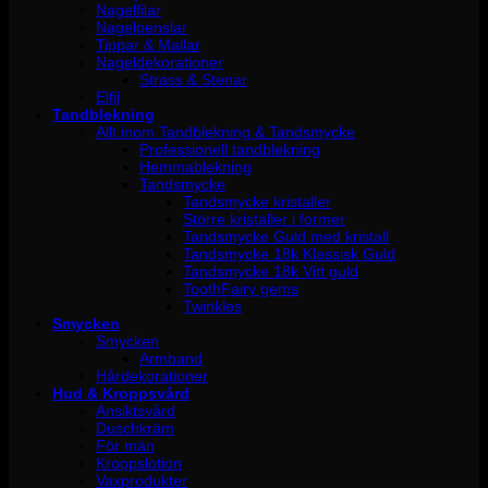
Nagelfilar
Nagelpenslar
Tippar & Mallar
Nageldekorationer
Strass & Stenar
Elfil
Tandblekning
Allt inom Tandblekning & Tandsmycke
Professionell tandblekning
Hemmablekning
Tandsmycke
Tandsmycke kristaller
Större kristaller i former
Tandsmycke Guld med kristall
Tandsmycke 18k Klassisk Guld
Tandsmycke 18k Vitt guld
ToothFairy gems
Twinkles
Smycken
Smycken
Armband
Hårdekorationer
Hud & Kroppsvård
Ansiktsvård
Duschkräm
För män
Kroppslotion
Vaxprodukter