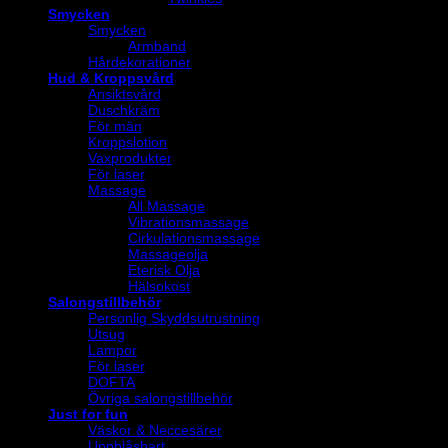
Smycken
Smycken
Armband
Hårdekorationer
Hud & Kroppsvård
Ansiktsvård
Duschkräm
För män
Kroppslotion
Vaxprodukter
För laser
Massage
All Massage
Vibrationsmassage
Cirkulationsmassage
Massageolja
Eterisk Olja
Hälsokost
Salongstillbehör
Personlig Skyddsutrustning
Utsug
Lampor
För laser
DOFTA
Övriga salongstillbehör
Just for fun
Väskor & Neccesärer
Uppblåsbart