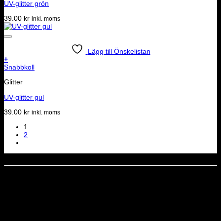
UV-glitter grön
39.00
kr
inkl. moms
Lägg till Önskelistan
+
Snabbkoll
Glitter
UV-glitter gul
39.00
kr
inkl. moms
1
2
Dela denna sida
STOLT MEDLEM I
Nyhetsbrev
Missa inga erbjudanden eller nyheter!