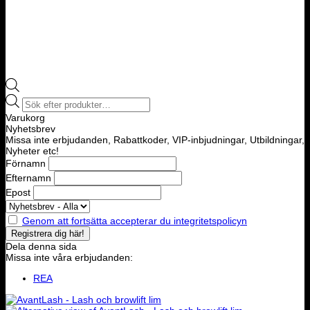
Products
search
Varukorg
Nyhetsbrev
Missa inte erbjudanden, Rabattkoder, VIP-inbjudningar, Utbildningar,
Nyheter etc!
Förnamn
Efternamn
Epost
Genom att fortsätta accepterar du integritetspolicyn
Dela denna sida
Missa inte våra erbjudanden:
REA