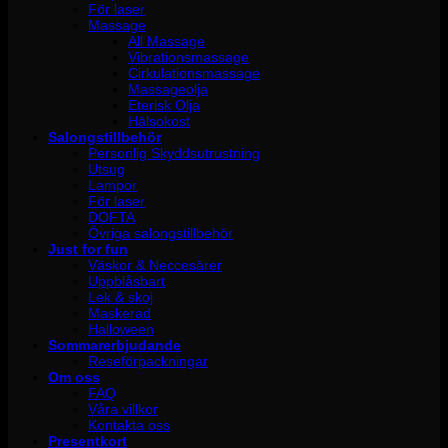
För laser
Massage
All Massage
Vibrationsmassage
Cirkulationsmassage
Massageolja
Eterisk Olja
Hälsokost
Salongstillbehör
Personlig Skyddsutrustning
Utsug
Lampor
För laser
DOFTA
Övriga salongstillbehör
Just for fun
Väskor & Neccesärer
Uppblåsbart
Lek & skoj
Maskerad
Halloween
Sommarerbjudande
Reseförpackningar
Om oss
FAQ
Våra villkor
Kontakta oss
Presentkort