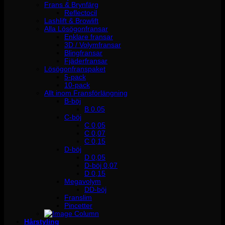
Frans & Brynfärg
Reflectocil
Lashlift & Browlift
Alla Lösögonfransar
Enklare fransar
3D / Volymfransar
Blingfransar
Fjäderfransar
Lösögonfranspaket
5-pack
10-pack
Allt inom Fransförlängning
B-böj
B 0.05
C-böj
C 0,05
C 0,07
C 0,15
D-böj
D 0,05
D-böj 0,07
D 0,15
Megavolym
DD-böj
Franslim
Pincetter
Hårstyling