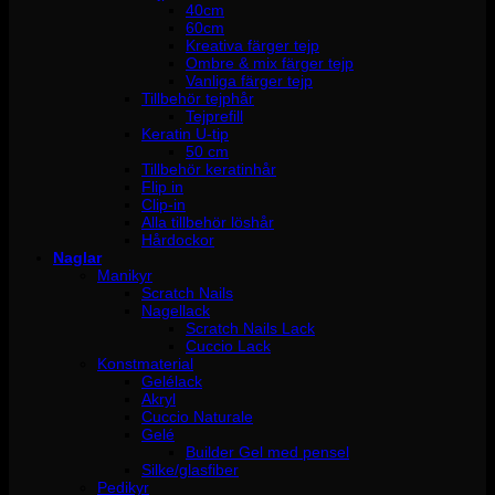
40cm
60cm
Kreativa färger tejp
Ombre & mix färger tejp
Vanliga färger tejp
Tillbehör tejphår
Tejprefill
Keratin U-tip
50 cm
Tillbehör keratinhår
Flip in
Clip-in
Alla tillbehör löshår
Hårdockor
Naglar
Manikyr
Scratch Nails
Nagellack
Scratch Nails Lack
Cuccio Lack
Konstmaterial
Gelélack
Akryl
Cuccio Naturale
Gelé
Builder Gel med pensel
Silke/glasfiber
Pedikyr