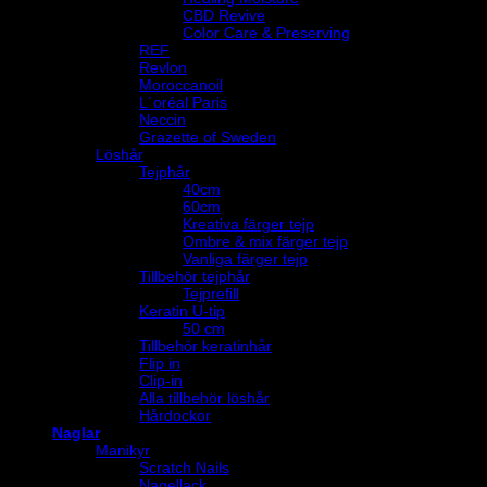
CBD Revive
Color Care & Preserving
REF
Revlon
Moroccanoil
L´oréal Paris
Neccin
Grazette of Sweden
Löshår
Tejphår
40cm
60cm
Kreativa färger tejp
Ombre & mix färger tejp
Vanliga färger tejp
Tillbehör tejphår
Tejprefill
Keratin U-tip
50 cm
Tillbehör keratinhår
Flip in
Clip-in
Alla tillbehör löshår
Hårdockor
Naglar
Manikyr
Scratch Nails
Nagellack