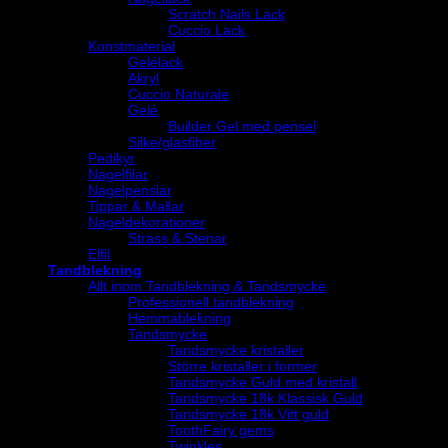
Scratch Nails Lack
Cuccio Lack
Konstmaterial
Gelélack
Akryl
Cuccio Naturale
Gelé
Builder Gel med pensel
Silke/glasfiber
Pedikyr
Nagelfilar
Nagelpenslar
Tippar & Mallar
Nageldekorationer
Strass & Stenar
Elfil
Tandblekning
Allt inom Tandblekning & Tandsmycke
Professionell tandblekning
Hemmablekning
Tandsmycke
Tandsmycke kristaller
Större kristaller i former
Tandsmycke Guld med kristall
Tandsmycke 18k Klassisk Guld
Tandsmycke 18k Vitt guld
ToothFairy gems
Twinkles