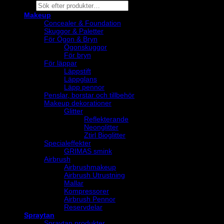
Products
search
Makeup
Concealer & Foundation
Skuggor & Paletter
För Ögon & Bryn
Ögonskuggor
För bryn
För läppar
Läppstift
Läppglans
Läpp pennor
Penslar, borstar och tillbehör
Makeup dekorationer
Glitter
Reflekterande
Neonglitter
Ztirl Bioglitter
Specialeffekter
GRIMAS smink
Airbrush
Airbrushmakeup
Airbrush Utrustning
Mallar
Kompressorer
Airbrush Pennor
Reservdelar
Spraytan
Spraytan produkter