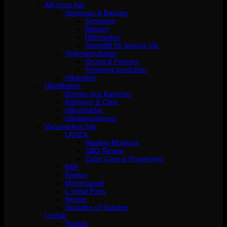
Allt inom hår
Schampo & Balsam
Schampo
Balsam
Hårmasker
Speciellt för blonda hår
Stylingprodukter
Grund & Primers
Finishing produkter
Hårbotten
Hårtillbehör
Borstar och Kammar
Klämmor & Clips
Hårsnoddar
Hårdekorationer
Varumärken hår
LANZA
Healing Moisture
CBD Revive
Color Care & Preserving
REF
Revlon
Moroccanoil
L´oréal Paris
Neccin
Grazette of Sweden
Löshår
Tejphår