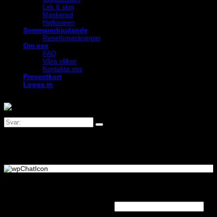
Lek & skoj
Maskerad
Halloween
Sommarerbjudande
Reseförpackningar
Om oss
FAQ
Våra villkor
Kontakta oss
Presentkort
Logga in
Logga in
Obligatoriskt
Användarnamn eller e-postadress
*