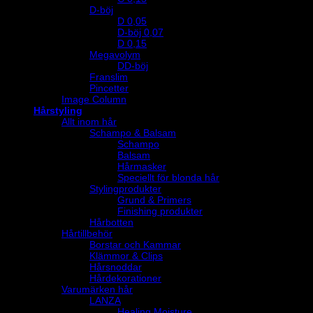
D-böj
D 0,05
D-böj 0,07
D 0,15
Megavolym
DD-böj
Franslim
Pincetter
Image Column
Hårstyling
Allt inom hår
Schampo & Balsam
Schampo
Balsam
Hårmasker
Speciellt för blonda hår
Stylingprodukter
Grund & Primers
Finishing produkter
Hårbotten
Hårtillbehör
Borstar och Kammar
Klämmor & Clips
Hårsnoddar
Hårdekorationer
Varumärken hår
LANZA
Healing Moisture