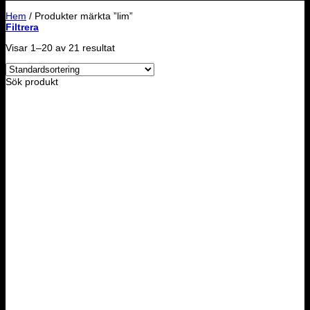
Hem
/
Produkter märkta ”lim”
Filtrera
Visar 1–20 av 21 resultat
Sök produkt