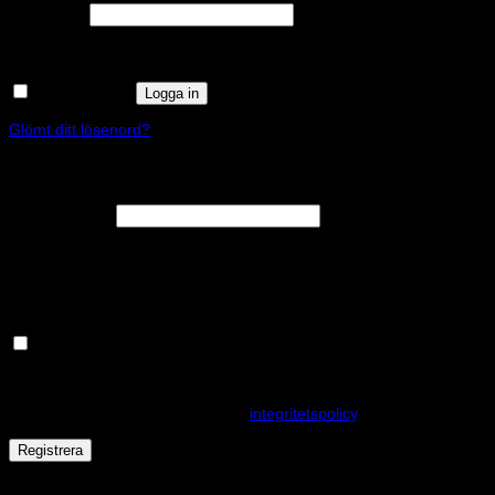
Obligatoriskt
Lösenord
*
Kom ihåg mig
Logga in
Glömt ditt lösenord?
Registrera
Obligatoriskt
E-postadress
*
En länk för att ställa in ett nytt lösenord kommer att skickas till din e-
postadress.
Håll dig uppdaterad om nyheter och våra rea kampanjer
Dina personuppgifter kommer användas för att förbättra din
upplevelse på webbplatsen, hantera åtkomst till ditt konto och för
andra ändamål som beskrivs i vår
integritetspolicy
.
Registrera
Får det lov att vara en kaka eller två?