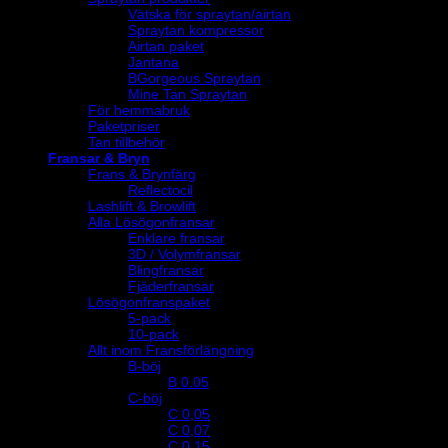
Vätska för spraytan/airtan
Spraytan kompressor
Airtan paket
Jantana
BGorgeous Spraytan
Mine Tan Spraytan
För hemmabruk
Paketpriser
Tan tillbehör
Fransar & Bryn
Frans & Brynfärg
Reflectocil
Lashlift & Browlift
Alla Lösögonfransar
Enklare fransar
3D / Volymfransar
Blingfransar
Fjäderfransar
Lösögonfranspaket
5-pack
10-pack
Allt inom Fransförlängning
B-böj
B 0.05
C-böj
C 0,05
C 0,07
C 0,15