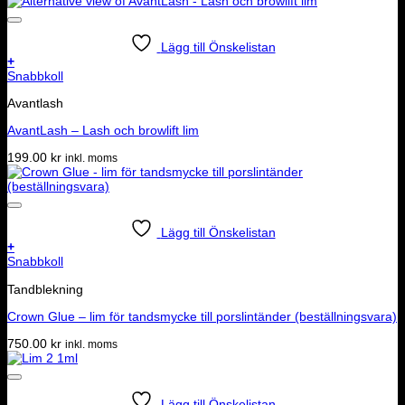
Lägg till Önskelistan
+
Snabbkoll
Avantlash
AvantLash – Lash och browlift lim
199.00
kr
inkl. moms
Lägg till Önskelistan
+
Snabbkoll
Tandblekning
Crown Glue – lim för tandsmycke till porslintänder (beställningsvara)
750.00
kr
inkl. moms
Lägg till Önskelistan