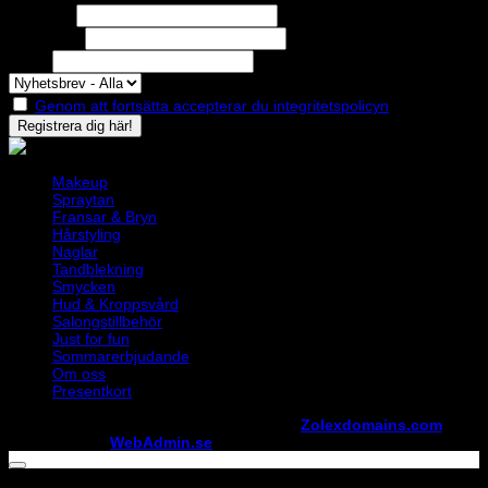
Förnamn
Efternamn
Epost
Genom att fortsätta accepterar du integritetspolicyn
Makeup
Spraytan
Fransar & Bryn
Hårstyling
Naglar
Tandblekning
Smycken
Hud & Kroppsvård
Salongstillbehör
Just for fun
Sommarerbjudande
Om oss
Presentkort
Copyright ©
StylistShopen.se
. Hosted at
Zolexdomains.com
maintained by
WebAdmin.se