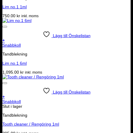
Lim no.1 1ml
750.00
kr
inkl. moms
Lägg till Önskelistan
+
Snabbkoll
Tandblekning
Lim no.1 6ml
1,095.00
kr
inkl. moms
Lägg till Önskelistan
+
Snabbkoll
Slut i lager
Tandblekning
Tooth cleaner / Rengöring 1ml