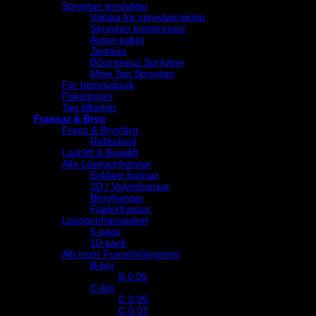
Spraytan produkter
Vätska för spraytan/airtan
Spraytan kompressor
Airtan paket
Jantana
BGorgeous Spraytan
Mine Tan Spraytan
För hemmabruk
Paketpriser
Tan tillbehör
Fransar & Bryn
Frans & Brynfärg
Reflectocil
Lashlift & Browlift
Alla Lösögonfransar
Enklare fransar
3D / Volymfransar
Blingfransar
Fjäderfransar
Lösögonfranspaket
5-pack
10-pack
Allt inom Fransförlängning
B-böj
B 0.05
C-böj
C 0,05
C 0,07