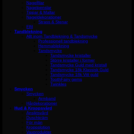
Nagelfilar
Nagelpenslar
Tippar & Mallar
Nageldekorationer
Strass & Stenar
Elfil
Tandblekning
Allt inom Tandblekning & Tandsmycke
Professionell tandblekning
Hemmablekning
Tandsmycke
Tandsmycke kristaller
Större kristaller i former
Tandsmycke Guld med kristall
Tandsmycke 18k Klassisk Guld
Tandsmycke 18k Vitt guld
ToothFairy gems
Twinkles
Smycken
Smycken
Armband
Hårdekorationer
Hud & Kroppsvård
Ansiktsvård
Duschkräm
För män
Kroppslotion
Vaxprodukter