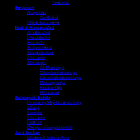
Twinkles
Smycken
Smycken
Armband
Hårdekorationer
Hud & Kroppsvård
Ansiktsvård
Duschkräm
För män
Kroppslotion
Vaxprodukter
För laser
Massage
All Massage
Vibrationsmassage
Cirkulationsmassage
Massageolja
Eterisk Olja
Hälsokost
Salongstillbehör
Personlig Skyddsutrustning
Utsug
Lampor
För laser
DOFTA
Övriga salongstillbehör
Just for fun
Väskor & Neccesärer