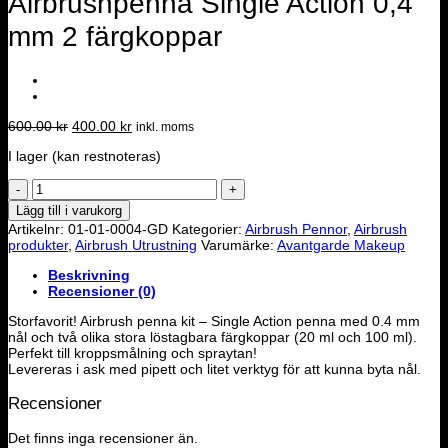
Airbrushpenna Single Action 0,4
mm 2 färgkoppar
Det
Det
600.00
kr
400.00
kr
inkl. moms
ursprungliga
nuvarande
I lager (kan restnoteras)
priset
priset
var:
är:
Airbrushpenna
600.00 kr.
400.00 kr.
Single
Lägg till i varukorg
Action
Artikelnr:
01-01-0004-GD
Kategorier:
Airbrush Pennor
,
Airbrush
0,4
produkter
,
Airbrush Utrustning
Varumärke:
Avantgarde Makeup
mm
2
Beskrivning
färgkoppar
Recensioner (0)
mängd
Storfavorit! Airbrush penna kit – Single Action penna med 0.4 mm
nål och två olika stora löstagbara färgkoppar (20 ml och 100 ml).
Perfekt till kroppsmålning och spraytan!
Levereras i ask med pipett och litet verktyg för att kunna byta nål.
Recensioner
Det finns inga recensioner än.