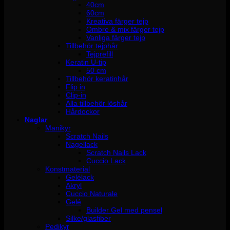
40cm
60cm
Kreativa färger tejp
Ombre & mix färger tejp
Vanliga färger tejp
Tillbehör tejphår
Tejprefill
Keratin U-tip
50 cm
Tillbehör keratinhår
Flip in
Clip-in
Alla tillbehör löshår
Hårdockor
Naglar
Manikyr
Scratch Nails
Nagellack
Scratch Nails Lack
Cuccio Lack
Konstmaterial
Gelélack
Akryl
Cuccio Naturale
Gelé
Builder Gel med pensel
Silke/glasfiber
Pedikyr