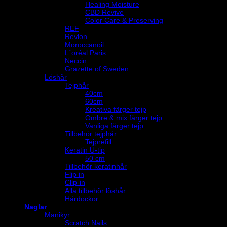
Healing Moisture
CBD Revive
Color Care & Preserving
REF
Revlon
Moroccanoil
L´oréal Paris
Neccin
Grazette of Sweden
Löshår
Tejphår
40cm
60cm
Kreativa färger tejp
Ombre & mix färger tejp
Vanliga färger tejp
Tillbehör tejphår
Tejprefill
Keratin U-tip
50 cm
Tillbehör keratinhår
Flip in
Clip-in
Alla tillbehör löshår
Hårdockor
Naglar
Manikyr
Scratch Nails