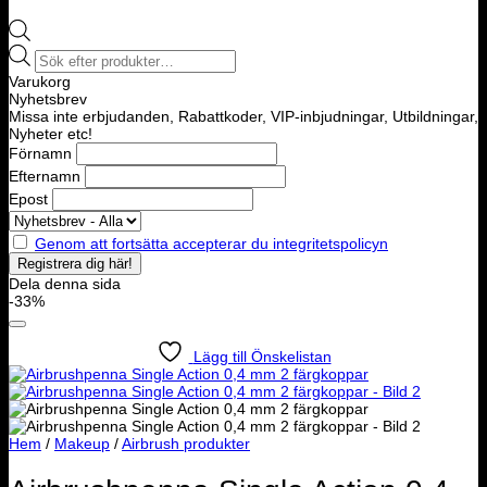
Products
search
Varukorg
Nyhetsbrev
Missa inte erbjudanden, Rabattkoder, VIP-inbjudningar, Utbildningar,
Nyheter etc!
Förnamn
Efternamn
Epost
Genom att fortsätta accepterar du integritetspolicyn
Dela denna sida
-33%
Lägg till Önskelistan
Hem
/
Makeup
/
Airbrush produkter