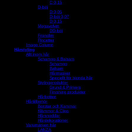
C 0,15
D-böj
D 0,05
D-böj 0,07
D 0,15
Megavolym
DD-böj
Franslim
Pincetter
Image Column
Hårstyling
Allt inom hår
Schampo & Balsam
Schampo
Balsam
Hårmasker
Speciellt för blonda hår
Stylingprodukter
Grund & Primers
Finishing produkter
Hårbotten
Hårtillbehör
Borstar och Kammar
Klämmor & Clips
Hårsnoddar
Hårdekorationer
Varumärken hår
LANZA