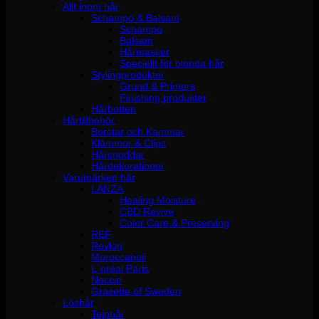
Allt inom hår
Schampo & Balsam
Schampo
Balsam
Hårmasker
Speciellt för blonda hår
Stylingprodukter
Grund & Primers
Finishing produkter
Hårbotten
Hårtillbehör
Borstar och Kammar
Klämmor & Clips
Hårsnoddar
Hårdekorationer
Varumärken hår
LANZA
Healing Moisture
CBD Revive
Color Care & Preserving
REF
Revlon
Moroccanoil
L´oréal Paris
Neccin
Grazette of Sweden
Löshår
Tejphår