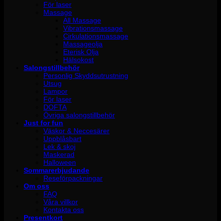
För laser
Massage
All Massage
Vibrationsmassage
Cirkulationsmassage
Massageolja
Eterisk Olja
Hälsokost
Salongstillbehör
Personlig Skyddsutrustning
Utsug
Lampor
För laser
DOFTA
Övriga salongstillbehör
Just for fun
Väskor & Neccesärer
Uppblåsbart
Lek & skoj
Maskerad
Halloween
Sommarerbjudande
Reseförpackningar
Om oss
FAQ
Våra villkor
Kontakta oss
Presentkort