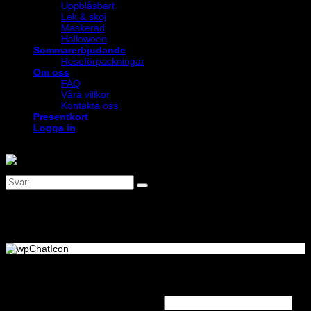
Uppblåsbart
Lek & skoj
Maskerad
Halloween
Sommarerbjudande
Reseförpackningar
Om oss
FAQ
Våra villkor
Kontakta oss
Presentkort
Logga in
Logga in
Obligatoriskt
Användarnamn eller e-postadress
*