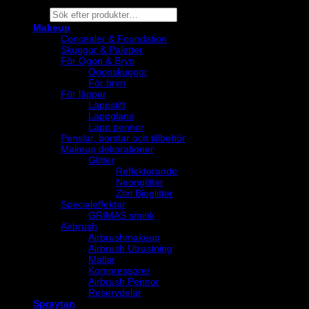
Products
search
Makeup
Concealer & Foundation
Skuggor & Paletter
För Ögon & Bryn
Ögonskuggor
För bryn
För läppar
Läppstift
Läppglans
Läpp pennor
Penslar, borstar och tillbehör
Makeup dekorationer
Glitter
Reflekterande
Neonglitter
Ztirl Bioglitter
Specialeffekter
GRIMAS smink
Airbrush
Airbrushmakeup
Airbrush Utrustning
Mallar
Kompressorer
Airbrush Pennor
Reservdelar
Spraytan