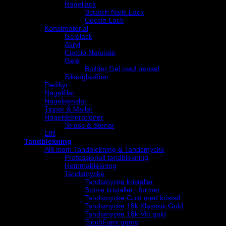
Nagellack
Scratch Nails Lack
Cuccio Lack
Konstmaterial
Gelélack
Akryl
Cuccio Naturale
Gelé
Builder Gel med pensel
Silke/glasfiber
Pedikyr
Nagelfilar
Nagelpenslar
Tippar & Mallar
Nageldekorationer
Strass & Stenar
Elfil
Tandblekning
Allt inom Tandblekning & Tandsmycke
Professionell tandblekning
Hemmablekning
Tandsmycke
Tandsmycke kristaller
Större kristaller i former
Tandsmycke Guld med kristall
Tandsmycke 18k Klassisk Guld
Tandsmycke 18k Vitt guld
ToothFairy gems