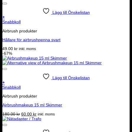
Lägg till Önskelistan
+
Snabbkoll
Airbrush produkter
Hållare för airbrushpenna svart
49.00
kr
inkl. moms
-67%
Lägg till Önskelistan
+
Den
Snabbkoll
här
Airbrush produkter
produkten
har
Airbrushmakeup 15 ml Skimmer
flera
varianter.
Det
Det
180.00
kr
60.00
kr
inkl. moms
De
ursprungliga
nuvarande
olika
priset
priset
alternativen
var:
är:
kan