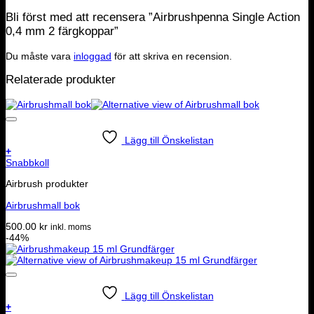
Bli först med att recensera ”Airbrushpenna Single Action
0,4 mm 2 färgkoppar”
Du måste vara
inloggad
för att skriva en recension.
Relaterade produkter
Lägg till Önskelistan
+
Den
Snabbkoll
här
Airbrush produkter
produkten
har
Airbrushmall bok
flera
varianter.
500.00
kr
inkl. moms
De
-44%
olika
alternativen
kan
väljas
på
Lägg till Önskelistan
produktsidan
+