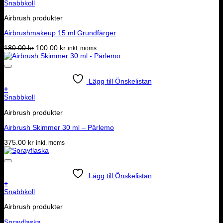
Den
Snabbkoll
här
Airbrush produkter
produkten
har
Airbrushmakeup 15 ml Grundfärger
flera
varianter.
Det
Det
180.00
kr
100.00
kr
inkl. moms
De
ursprungliga
nuvarande
olika
priset
priset
alternativen
var:
är:
kan
180.00 kr.
100.00 kr.
Lägg till Önskelistan
väljas
+
på
Snabbkoll
produktsidan
Airbrush produkter
Airbrush Skimmer 30 ml – Pärlemo
375.00
kr
inkl. moms
Lägg till Önskelistan
+
Snabbkoll
Airbrush produkter
Sprayflaska