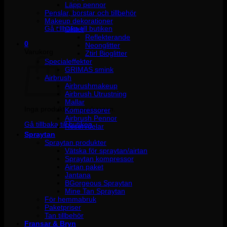
Läpp pennor
Penslar, borstar och tillbehör
Inga produkter i varukorgen.
Makeup dekorationer
Gå tillbaka till butiken
Glitter
Reflekterande
0
Neonglitter
Varukorg
Ztirl Bioglitter
Specialeffekter
GRIMAS smink
Airbrush
Airbrushmakeup
Airbrush Utrustning
Mallar
Inga produkter i varukorgen.
Kompressorer
Airbrush Pennor
Gå tillbaka till butiken
Reservdelar
Spraytan
Spraytan produkter
Vätska för spraytan/airtan
Spraytan kompressor
Airtan paket
Jantana
BGorgeous Spraytan
Mine Tan Spraytan
För hemmabruk
Paketpriser
Tan tillbehör
Fransar & Bryn