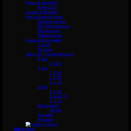
Frans & Brynfärg
Reflectocil
Lashlift & Browlift
Alla Lösögonfransar
Enklare fransar
3D / Volymfransar
Blingfransar
Fjäderfransar
Lösögonfranspaket
5-pack
10-pack
Allt inom Fransförlängning
B-böj
B 0.05
C-böj
C 0,05
C 0,07
C 0,15
D-böj
D 0,05
D-böj 0,07
D 0,15
Megavolym
DD-böj
Franslim
Pincetter
Hårstyling