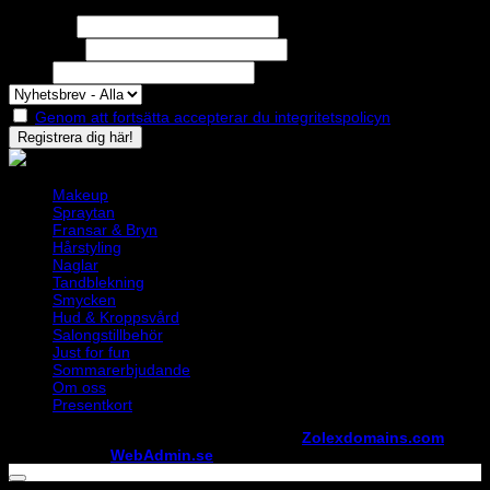
Missa inga erbjudanden eller nyheter!
Förnamn
Efternamn
Epost
Genom att fortsätta accepterar du integritetspolicyn
Makeup
Spraytan
Fransar & Bryn
Hårstyling
Naglar
Tandblekning
Smycken
Hud & Kroppsvård
Salongstillbehör
Just for fun
Sommarerbjudande
Om oss
Presentkort
Copyright ©
StylistShopen.se
. Hosted at
Zolexdomains.com
maintained by
WebAdmin.se