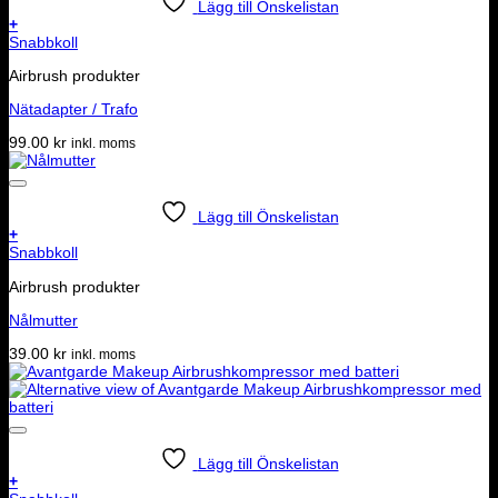
180.00 kr.
60.00 kr.
Lägg till Önskelistan
väljas
+
på
Snabbkoll
produktsidan
Airbrush produkter
Nätadapter / Trafo
99.00
kr
inkl. moms
Lägg till Önskelistan
+
Snabbkoll
Airbrush produkter
Nålmutter
39.00
kr
inkl. moms
Lägg till Önskelistan
+