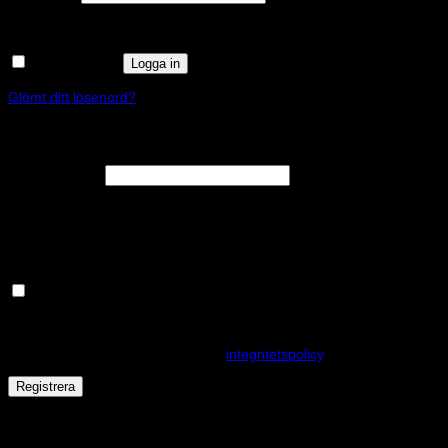
Kom ihåg mig
Logga in
Glömt ditt lösenord?
Registrera
Obligatoriskt
E-postadress
*
En länk för att ställa in ett nytt lösenord kommer att skickas till din e-
postadress.
Håll dig uppdaterad om nyheter och våra rea kampanjer
Dina personuppgifter kommer användas för att förbättra din
upplevelse på webbplatsen, hantera åtkomst till ditt konto och för
andra ändamål som beskrivs i vår
integritetspolicy
.
Registrera
Får det lov att vara en kaka eller två?