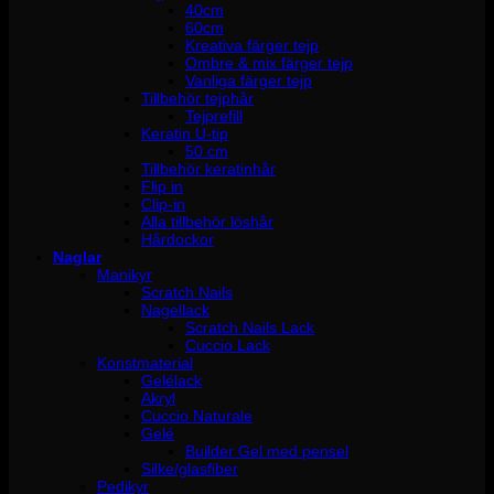
40cm
60cm
Kreativa färger tejp
Ombre & mix färger tejp
Vanliga färger tejp
Tillbehör tejphår
Tejprefill
Keratin U-tip
50 cm
Tillbehör keratinhår
Flip in
Clip-in
Alla tillbehör löshår
Hårdockor
Naglar
Manikyr
Scratch Nails
Nagellack
Scratch Nails Lack
Cuccio Lack
Konstmaterial
Gelélack
Akryl
Cuccio Naturale
Gelé
Builder Gel med pensel
Silke/glasfiber
Pedikyr