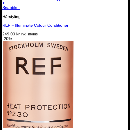
+
Snabbkoll
Hårstyling
REF – Illuminate Colour Conditioner
249.00
kr
inkl. moms
-20%