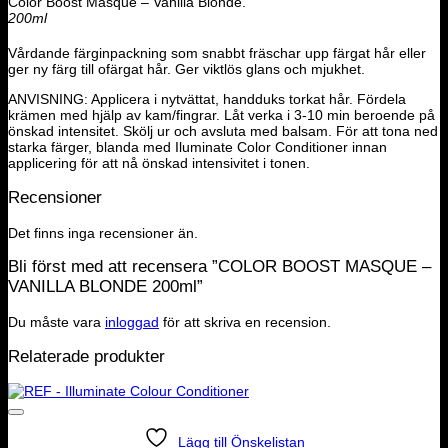
Color Boost Masque – Vanilla Blonde.
200ml
Vårdande färginpackning som snabbt fräschar upp färgat hår eller
ger ny färg till ofärgat hår. Ger viktlös glans och mjukhet.
ANVISNING: Applicera i nytvättat, handduks torkat hår. Fördela
krämen med hjälp av kam/fingrar. Låt verka i 3-10 min beroende på
önskad intensitet. Skölj ur och avsluta med balsam. För att tona ned
starka färger, blanda med Iluminate Color Conditioner innan
applicering för att nå önskad intensivitet i tonen.
Recensioner
Det finns inga recensioner än.
Bli först med att recensera ”COLOR BOOST MASQUE –
VANILLA BLONDE 200ml”
Du måste vara
inloggad
för att skriva en recension.
Relaterade produkter
Lägg till Önskelistan