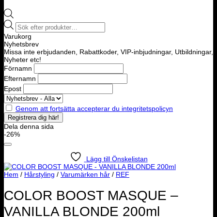
Products
search
Varukorg
Nyhetsbrev
Missa inte erbjudanden, Rabattkoder, VIP-inbjudningar, Utbildningar,
Nyheter etc!
Förnamn
Efternamn
Epost
Genom att fortsätta accepterar du integritetspolicyn
Dela denna sida
-26%
Lägg till Önskelistan
Hem
/
Hårstyling
/
Varumärken hår
/
REF
COLOR BOOST MASQUE –
VANILLA BLONDE 200ml