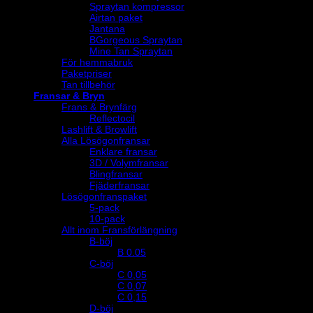
Spraytan kompressor
Airtan paket
Jantana
BGorgeous Spraytan
Mine Tan Spraytan
För hemmabruk
Paketpriser
Tan tillbehör
Fransar & Bryn
Frans & Brynfärg
Reflectocil
Lashlift & Browlift
Alla Lösögonfransar
Enklare fransar
3D / Volymfransar
Blingfransar
Fjäderfransar
Lösögonfranspaket
5-pack
10-pack
Allt inom Fransförlängning
B-böj
B 0.05
C-böj
C 0,05
C 0,07
C 0,15
D-böj