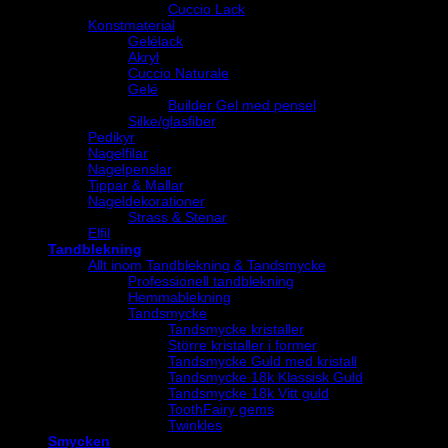
Cuccio Lack
Konstmaterial
Gelélack
Akryl
Cuccio Naturale
Gelé
Builder Gel med pensel
Silke/glasfiber
Pedikyr
Nagelfilar
Nagelpenslar
Tippar & Mallar
Nageldekorationer
Strass & Stenar
Elfil
Tandblekning
Allt inom Tandblekning & Tandsmycke
Professionell tandblekning
Hemmablekning
Tandsmycke
Tandsmycke kristaller
Större kristaller i former
Tandsmycke Guld med kristall
Tandsmycke 18k Klassisk Guld
Tandsmycke 18k Vitt guld
ToothFairy gems
Twinkles
Smycken