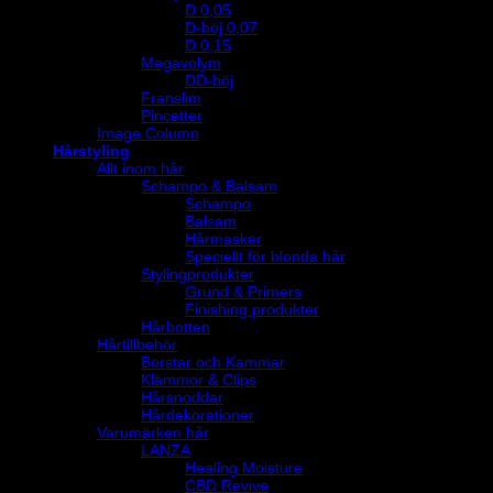
D 0,05
D-böj 0,07
D 0,15
Megavolym
DD-böj
Franslim
Pincetter
Image Column
Hårstyling
Allt inom hår
Schampo & Balsam
Schampo
Balsam
Hårmasker
Speciellt för blonda hår
Stylingprodukter
Grund & Primers
Finishing produkter
Hårbotten
Hårtillbehör
Borstar och Kammar
Klämmor & Clips
Hårsnoddar
Hårdekorationer
Varumärken hår
LANZA
Healing Moisture
CBD Revive