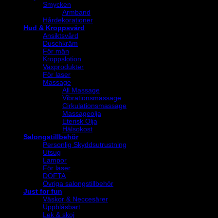
Smycken
Armband
Hårdekorationer
Hud & Kroppsvård
Ansiktsvård
Duschkräm
För män
Kroppslotion
Vaxprodukter
För laser
Massage
All Massage
Vibrationsmassage
Cirkulationsmassage
Massageolja
Eterisk Olja
Hälsokost
Salongstillbehör
Personlig Skyddsutrustning
Utsug
Lampor
För laser
DOFTA
Övriga salongstillbehör
Just for fun
Väskor & Neccesärer
Uppblåsbart
Lek & skoj