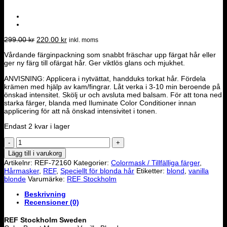
Det
Det
299.00
kr
220.00
kr
inkl. moms
ursprungliga
nuvarande
Vårdande färginpackning som snabbt fräschar upp färgat hår eller
priset
priset
ger ny färg till ofärgat hår. Ger viktlös glans och mjukhet.
var:
är:
299.00 kr.
220.00 kr.
ANVISNING: Applicera i nytvättat, handduks torkat hår. Fördela
krämen med hjälp av kam/fingrar. Låt verka i 3-10 min beroende på
önskad intensitet. Skölj ur och avsluta med balsam. För att tona ned
starka färger, blanda med Iluminate Color Conditioner innan
applicering för att nå önskad intensivitet i tonen.
Endast 2 kvar i lager
COLOR
BOOST
Lägg till i varukorg
MASQUE
Artikelnr:
REF-72160
Kategorier:
Colormask / Tillfälliga färger
,
-
Hårmasker
,
REF
,
Speciellt för blonda hår
Etiketter:
blond
,
vanilla
VANILLA
blonde
Varumärke:
REF Stockholm
BLONDE
200ml
Beskrivning
mängd
Recensioner (0)
REF Stockholm Sweden