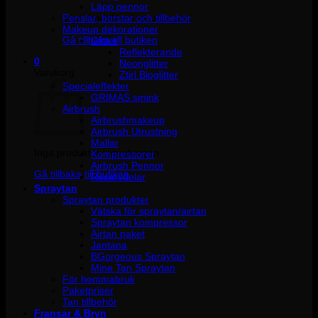
Läpp pennor
Penslar, borstar och tillbehör
Inga produkter i varukorgen.
Makeup dekorationer
Gå tillbaka till butiken
Glitter
Reflekterande
0
Neonglitter
Varukorg
Ztirl Bioglitter
Specialeffekter
GRIMAS smink
Airbrush
Airbrushmakeup
Airbrush Utrustning
Mallar
Inga produkter i varukorgen.
Kompressorer
Airbrush Pennor
Gå tillbaka till butiken
Reservdelar
Spraytan
Spraytan produkter
Vätska för spraytan/airtan
Spraytan kompressor
Airtan paket
Jantana
BGorgeous Spraytan
Mine Tan Spraytan
För hemmabruk
Paketpriser
Tan tillbehör
Fransar & Bryn