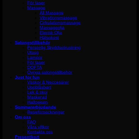
För laser
Massage
All Massage
Vibrationsmassage
Cirkulationsmassage
Massageolja
Eterisk Olja
Hälsokost
Salongstillbehör
Personlig Skyddsutrustning
Utsug
Lampor
För laser
DOFTA
Övriga salongstillbehör
Just for fun
Väskor & Neccesärer
Uppblåsbart
Lek & skoj
Maskerad
Halloween
Sommarerbjudande
Reseförpackningar
Om oss
FAQ
Våra villkor
Kontakta oss
Presentkort