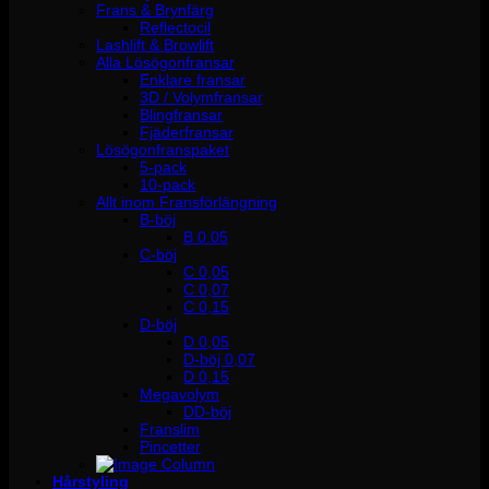
Frans & Brynfärg
Reflectocil
Lashlift & Browlift
Alla Lösögonfransar
Enklare fransar
3D / Volymfransar
Blingfransar
Fjäderfransar
Lösögonfranspaket
5-pack
10-pack
Allt inom Fransförlängning
B-böj
B 0.05
C-böj
C 0,05
C 0,07
C 0,15
D-böj
D 0,05
D-böj 0,07
D 0,15
Megavolym
DD-böj
Franslim
Pincetter
Hårstyling