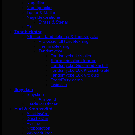
Nagelfilar
Nagelpenslar
Tippar & Mallar
Nageldekorationer
Strass & Stenar
Elfil
Tandblekning
Allt inom Tandblekning & Tandsmycke
Professionell tandblekning
Hemmablekning
Tandsmycke
Tandsmycke kristaller
Större kristaller i former
Tandsmycke Guld med kristall
Tandsmycke 18k Klassisk Guld
Tandsmycke 18k Vitt guld
ToothFairy gems
Twinkles
Smycken
Smycken
Armband
Hårdekorationer
Hud & Kroppsvård
Ansiktsvård
Duschkräm
För män
Kroppslotion
Vaxprodukter