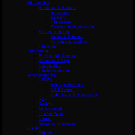
Allt inom hår
Schampo & Balsam
Schampo
Balsam
Hårmasker
Speciellt för blonda hår
Stylingprodukter
Grund & Primers
Finishing produkter
Hårbotten
Hårtillbehör
Borstar och Kammar
Klämmor & Clips
Hårsnoddar
Hårdekorationer
Varumärken hår
LANZA
Healing Moisture
CBD Revive
Color Care & Preserving
REF
Revlon
Moroccanoil
L´oréal Paris
Neccin
Grazette of Sweden
Löshår
Tejphår