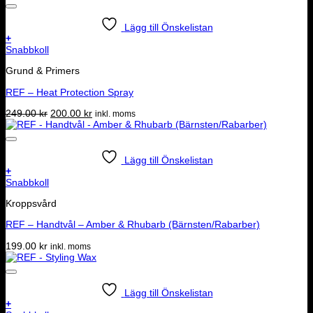
Lägg till Önskelistan
+
Snabbkoll
Grund & Primers
REF – Heat Protection Spray
Det
Det
249.00
kr
200.00
kr
inkl. moms
ursprungliga
nuvarande
priset
priset
var:
är:
249.00 kr.
200.00 kr.
Lägg till Önskelistan
+
Snabbkoll
Kroppsvård
REF – Handtvål – Amber & Rhubarb (Bärnsten/Rabarber)
199.00
kr
inkl. moms
Lägg till Önskelistan
+