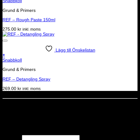
Snabbkoll
Grund & Primers
REF – Rough Paste 150ml
275.00
kr
inkl. moms
Lägg till Önskelistan
+
Snabbkoll
Grund & Primers
REF – Detangling Spray
269.00
kr
inkl. moms
Dela denna sida
STOLT MEDLEM I
Nyhetsbrev
Missa inga erbjudanden eller nyheter!
Förnamn