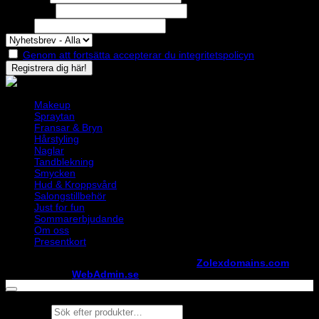
Efternamn
Epost
Genom att fortsätta accepterar du integritetspolicyn
Makeup
Spraytan
Fransar & Bryn
Hårstyling
Naglar
Tandblekning
Smycken
Hud & Kroppsvård
Salongstillbehör
Just for fun
Sommarerbjudande
Om oss
Presentkort
Copyright ©
StylistShopen.se
. Hosted at
Zolexdomains.com
maintained by
WebAdmin.se
Products
search