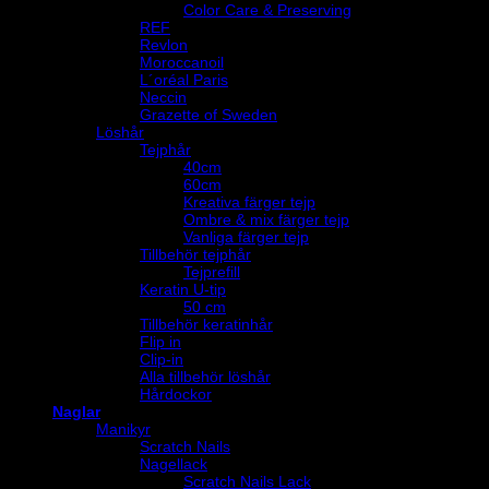
Color Care & Preserving
REF
Revlon
Moroccanoil
L´oréal Paris
Neccin
Grazette of Sweden
Löshår
Tejphår
40cm
60cm
Kreativa färger tejp
Ombre & mix färger tejp
Vanliga färger tejp
Tillbehör tejphår
Tejprefill
Keratin U-tip
50 cm
Tillbehör keratinhår
Flip in
Clip-in
Alla tillbehör löshår
Hårdockor
Naglar
Manikyr
Scratch Nails
Nagellack
Scratch Nails Lack