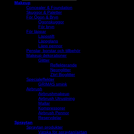
Makeup
Concealer & Foundation
Skuggor & Paletter
För Ögon & Bryn
Ögonskuggor
För bryn
För läppar
Läppstift
Läppglans
Läpp pennor
Penslar, borstar och tillbehör
Makeup dekorationer
Glitter
Reflekterande
Neonglitter
Ztirl Bioglitter
Specialeffekter
GRIMAS smink
Airbrush
Airbrushmakeup
Airbrush Utrustning
Mallar
Kompressorer
Airbrush Pennor
Reservdelar
Spraytan
Spraytan produkter
Vätska för spraytan/airtan